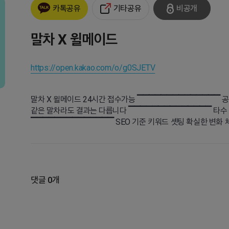
기타공유
비공개
카톡공유
말차 X 윌메이드
https://open.kakao.com/o/g0SJETV
말차 X 윌메이드 24시간 접수가능 ▔▔▔▔▔▔▔▔▔▔▔▔▔▔
같은 말차라도 결과는 다릅니다 ▔▔▔▔▔▔▔▔▔▔▔▔▔▔ 타수 
▔▔▔▔▔▔▔▔▔▔▔▔▔▔ SEO 기준 키워드 셋팅 확실한 변화 
댓글 0개