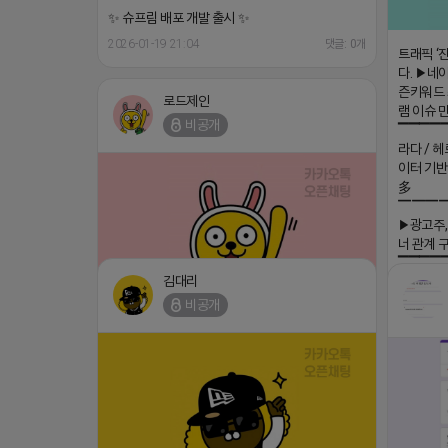
✨ 슈프림 배포 개발 출시 ✨
2026-01-19 21:04
댓글: 0개
트래픽 ‘
다. ▶네이
즌키워드 
로드제인
램 이슈 
비공개
▔▔▔▔
라다 / 헤
이터 기반
多
▔▔▔
▶광고주,
너 관계 
▔▔▔▔
김대리
회사 더 풀림
더풀림상담.
비공개
⛔️ 투자금 0원 부업 ➡️ 내일 밤 9시 ⛔️
2026-04-
댓글:20개
2026-04-18 17:23