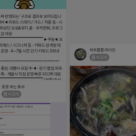
진짜 반영되는’ 구조로 결과로 보여드립니
버◀ 리워드 스테이 / 가드 / 자몽 등 - 시
최상단 상승&유지 多 - 로직변화, 프로그
민감 대응
▔▔▔▔▔▔▔▔▔▔▔▔▔▔ ▶쿠팡◀ 프
르메스 / 시그니처 등 - 키워드 검색량 데
하트뿅뿅 라이언
 운영 - 4~7월 시즌 인기 키워드 5위내
비공개
▔▔▔▔▔▔▔▔▔▔▔▔▔▔▔
 총판, 대행사 모집 中◀ - 장기 협업 파트
구축 - 개발사 직접 운영 빠른 피드백 대응
▔▔▔▔▔▔▔▔▔▔▔▔▔▔ (카톡)주식
 https://더풀림상담.enn.kr https://
호호 부는 튜브
enn.kr
비공개
18 17:26
댓글:20개