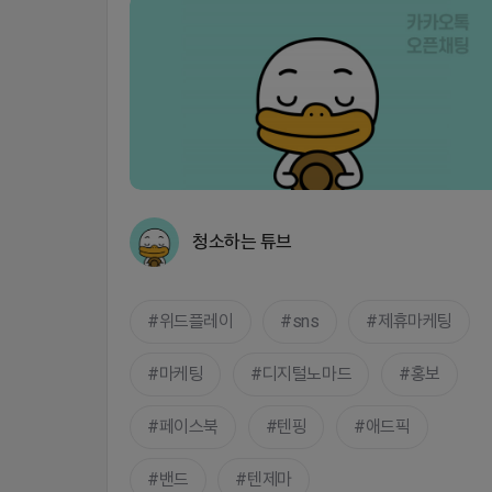
청소하는 튜브
위드플레이
sns
제휴마케팅
마케팅
디지털노마드
홍보
페이스북
텐핑
애드픽
밴드
텐제마