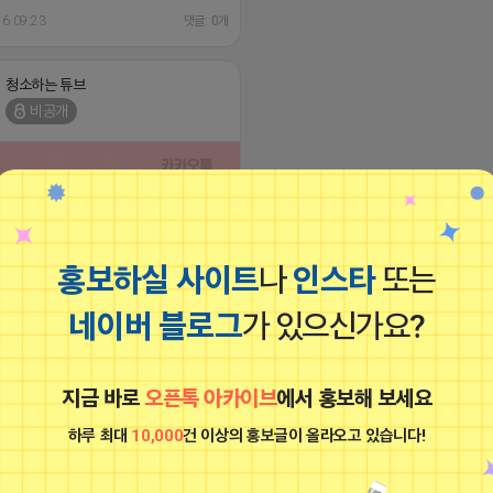
16 09:23
댓글: 0개
청소하는 튜브
비공개
홍보하실 사이트
나
인스타
또는
네이버 블로그
가 있으신가요?
국인 팔로워 [AS기간 5일] (안정화 수량
10%~ 추가제공) 100명 500원 500명
청소하는 튜브
1000명 5천원 3000명 15000원 5000
0원 7000명 35000원 1만명 - 44000원
비공개
지금 바로
오픈톡 아카이브
에서 홍보해 보세요
구매시 100명당 500원 만명 이상구매시
 440원 인스타 한국인 팔로워 일반 100
0원 (느림) 실제 유사 100명당 18000원
하루 최대
10,000
건 이상의 홍보글이 올라오고 있습니다!
국인 커스텀 원하는문구/랜덤 댓글 1개
원 (최소3개부터 구매가능) 인스타 한국인
정 최적화도움) 파워 - 100개당 2000원