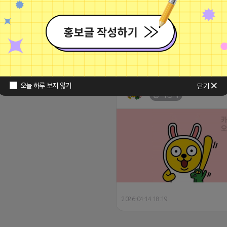
100개당 2500원 인스타 외국인 좋아요(나
가능) 100개당 500원 천개이상 구매시
450원 인스타 조회수 (릴스) 1000회당 -
타 리포스트 (게시물전용) 10개당 300
15 14:15
댓글: 0개
서비스 및 구매문의 편하게 문의주세요 (카
 : jesebi
2026-04-15 12:22
청소하는 튜브
오늘 하루 보지 않기
닫기
비공개
2026-04-14 18:19