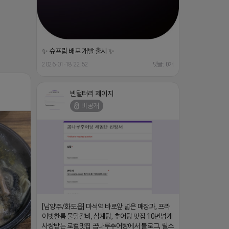
✨ 슈프림 배포 개발 출시 ✨
2026-01-18 22:52
댓글: 0개
빈털터리 제이지
비공개
[남양주/화도읍] 마석역 바로앞 넓은 매장과, 프라
이빗한룸 물닭갈비, 삼계탕, 추어탕 맛집 10년넘게
사랑받는 로컬맛집 곰나루추어탕에서 블로그, 릴스