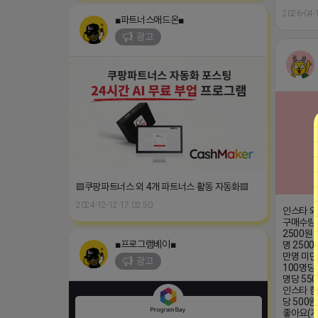
2026-04-
■파트너스애드온■
광고
▤쿠팡파트너스 외 4개 파트너스 활동 자동화▤
2024-12-12 17:02:50
인스타 외
구매수량 
2500원 
■프로그램베이■
명 2500
만명 미만
광고
100명당
명당 550
인스타 한
당 500
좋아요(계