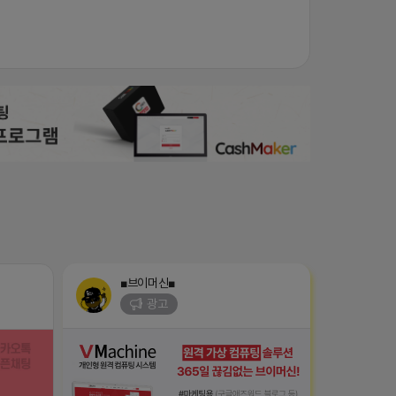
■브이머신■
광고