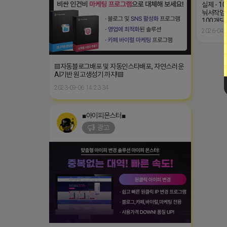
실제 - 
눠서작업 
100개당 
천원 인스
2026-04-
원 다른 
톡) 카카오톡
▤자동블로그배포 및 자동인스타배포, 자연스러운
AI기반 원고생성기 까지!▤
2023-09-06 14:23:34
■아이피몬스터■
광고