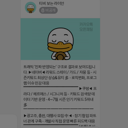
트래픽 ‘진짜 반영되는’ 구조로 결과로 보여드립니
다. ▶네이버◀ 리워드 스테이 / 가드 / 자몽 등 - 시
즌키워드 최상단 상승&유지 多 - 로직변화, 프로그
램 이슈 민감 대응
▔▔▔▔▔▔▔▔▔▔▔▔▔▔▔▔▔▔ ▶쿠팡◀ 프
라다 / 헤르메스 / 시그니처 등 - 키워드 검색량 데
이터 기반 운영 - 4~7월 시즌 인기 키워드 5위내
多
▔▔▔▔▔▔▔▔▔▔▔▔▔▔▔▔▔▔
▶광고주, 총판, 대행사 모집 中◀ - 장기 협업 파트
너 관계 구축 - 개발사 직접 운영 빠른 피드백 대응
▔▔▔▔▔▔▔▔▔▔▔▔▔▔▔▔▔▔ (카톡)주식
회사 더 풀림 https://더풀림상담.enn.kr https://
김대리
더풀림상담.enn.kr
비공개
2026-04-18 17:26