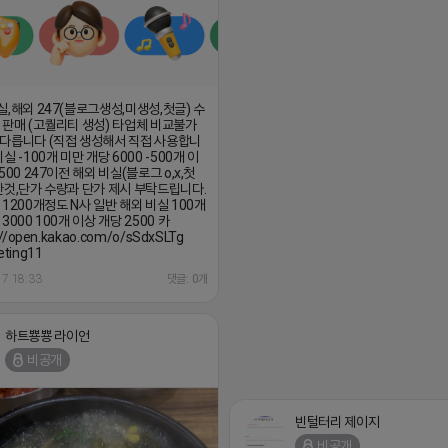
실,해외 247(블로그생성,미생성,첫글) 수
 판매 (고퀄리티 생성) 타업체 비교불가
다릅니다 (직접 생성해서 직접 사용합니
실 -100개 미만 개당 6000 -500개 이
500 247이전 해외 비실(블로그 o,x,첫
한것,단가 수량과 단가 제시 부탁드립니다.
 1200개정도 N사 일반 해외 비실 100개
3000 100개 이상 개당 2500 카
://open.kakao.com/o/sSdxSLTg
ting11
17 18:33
댓글: 0개
하트뿅뿅 라이언
비공개
빈털터리 제이지
비공개