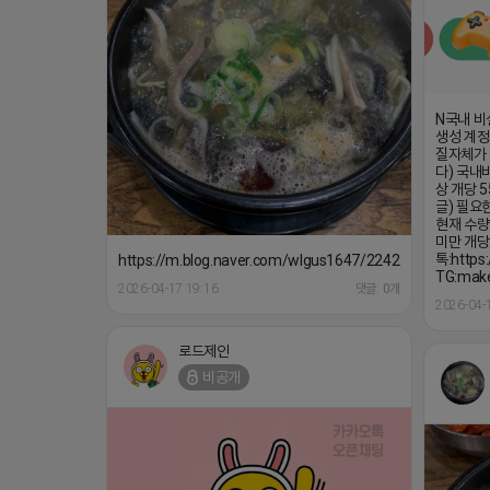
N국내 비
생성 계정
질자체가 
다) 국내비
상 개당 5
글) 필요
현재 수량
미만 개당 
톡:https
https://m.blog.naver.com/wlgus1647/224253846149
TG:make
2026-04-17 19:16
댓글: 0개
2026-04-
로드제인
비공개
호호 부는 튜브
비공개