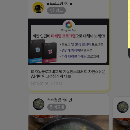
▤자동블로그배포 및 자동인스타배포, 자연스러운
AI기반 원고생성기 까지!▤
2023-09-06 14:23:34
하트뿅뿅 라이언
비공개