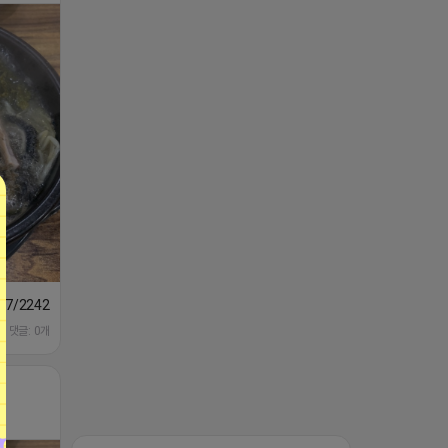
1647/224253846149
댓글: 0개
하트뿅뿅 라이언
비공개