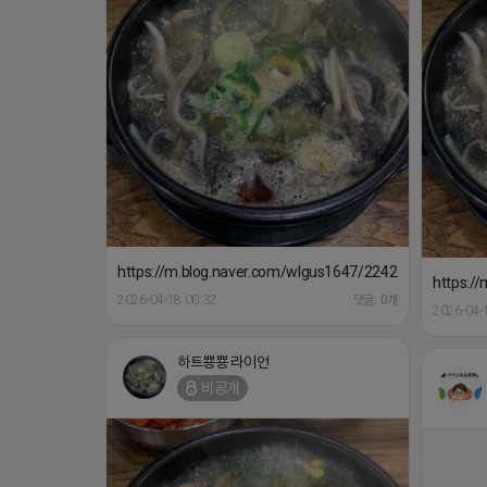
https://m.blog.naver.com/wlgus1647/224253846149
https:/
2026-04-18 00:32
댓글: 0개
2026-04-
하트뿅뿅 라이언
비공개