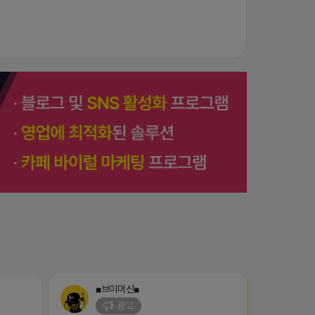
■브이머신■
광고