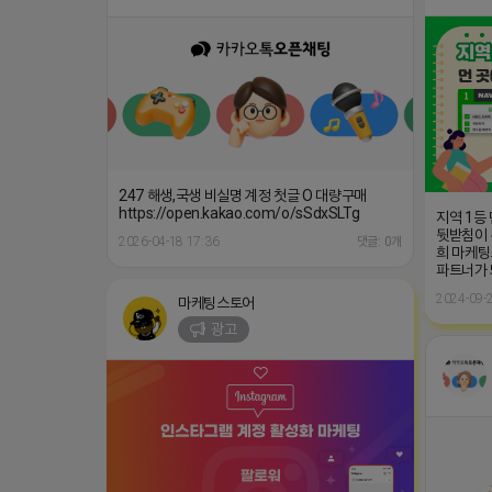
247 해생,국생 비실명 계정 첫글 O 대량구매
https://open.kakao.com/o/sSdxSLTg
지역 1등
뒷받침이 
2026-04-18 17:36
댓글: 0개
희 마케팅
파트너가
2024-09-2
마케팅스토어
광고
인스타그램 좋아요/팔로워/댓글 최적화 작업