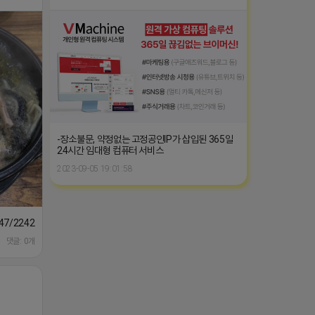
-장소불문, 약정없는 고정공인IP가 삽입된 365일
24시간 임대형 컴퓨터 서비스
2023-09-05 19:01:58
1647/224253846149
댓글: 0개