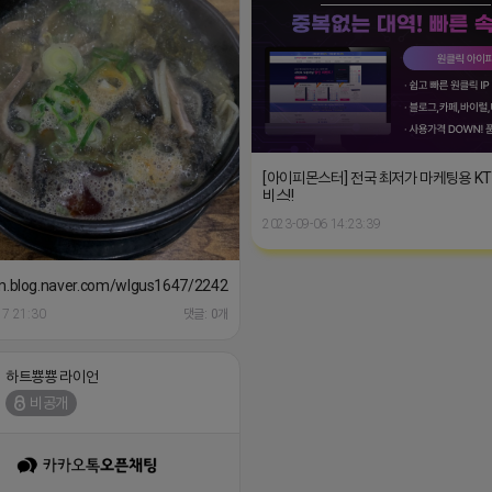
[아이피몬스터] 전국 최저가 마케팅용 K
비스!!
2023-09-06 14:23:39
/m.blog.naver.com/wlgus1647/224253846149
17 21:30
댓글: 0개
하트뿅뿅 라이언
비공개