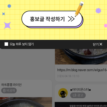
오늘 하루 보지 않기
닫기
https://m.blog.naver.com/wlgus
2026-04-18 13:10
하트뿅뿅 라이언
■아이피몬스터■
비공개
광고