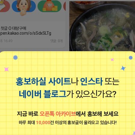
생 첫글 O 대량구매
/open.kakao.com/o/sSdxSLTg
18 16:49
댓글: 0개
https://m.blog.naver.com/wlgus
2026-04-18 15:49
홍보하실 사이트
나
인스타
또는
하트뿅뿅 라이언
네이버 블로그
가 있으신가요?
비공개
지금 바로
오픈톡 아카이브
에서 홍보해 보세요
하루 최대
10,000
건 이상의 홍보글이 올라오고 있습니다!