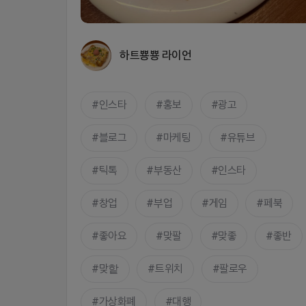
하트뿅뿅 라이언
인스타
홍보
광고
블로그
마케팅
유튜브
틱톡
부동산
인스타
창업
부업
게임
페북
좋아요
맞팔
맞좋
좋반
맞핱
트위치
팔로우
가상화폐
대행