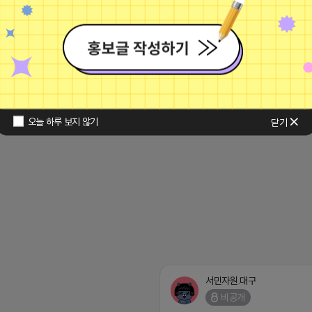
2종or+댓글3종 100% 답방가요.서이
/blog.naver.com/medusa0374
22 03:29
댓글: 0개
오늘 하루 보지 않기
닫기
서민자원.대구
비공개