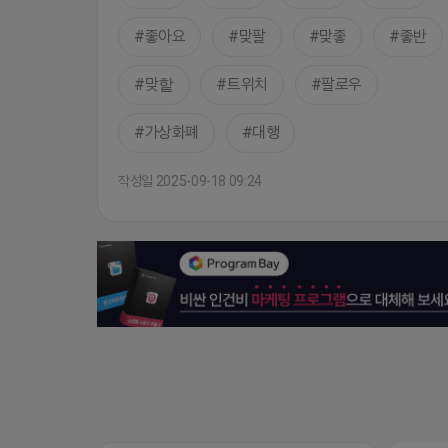
좋아요
맞팔
맞좋
좋반
맞핱
트위치
팔로우
가상화폐
대행
작성일 2025-09-18 09:24