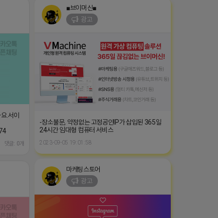
■브이머신■
광고
가요.서이
-장소불문, 약정없는 고정공인IP가 삽입된 365일
24시간 임대형 컴퓨터 서비스
74
2023-09-05 19:01:58
댓글: 0개
마케팅스토어
광고