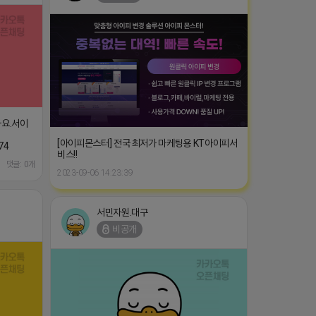
가요.서이
[아이피몬스터] 전국 최저가 마케팅용 KT아이피서
74
비스!!
댓글: 0개
2023-09-06 14:23:39
서민자원.대구
비공개