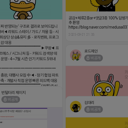
공감+체류2종or+댓글3종 100% 답방
추 환영
진짜 반영되는’ 구조로 결과로 보여드립니
https://blog.naver.com/medusa03
버◀ 리워드 스테이 / 가드 / 자몽 등 - 시
2025-09-21 21:35
최상단 상승&유지 多 - 로직변화, 프로그
민감 대응
▔▔▔▔▔▔▔▔▔▔▔▔▔▔ ▶쿠팡◀ 프
로드제인
르메스 / 시그니처 등 - 키워드 검색량 데
비공개
 운영 - 4~7월 시즌 인기 키워드 5위내
▔▔▔▔▔▔▔▔▔▔▔▔▔▔▔
 총판, 대행사 모집 中◀ - 장기 협업 파트
구축 - 개발사 직접 운영 빠른 피드백 대응
▔▔▔▔▔▔▔▔▔▔▔▔▔▔ (카톡)주식
 https://더풀림상담.enn.kr https://
빈털터리 제이지
enn.kr
비공개
김대리
18 17:26
비공개
댓글:20개
⛔️ 투자금 0원 부업 ➡️ 내일 밤 9시 ⛔️
2026-04-18 17:23