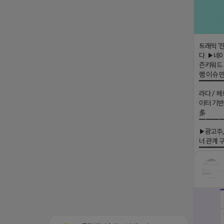
트래픽 ‘
다. ▶네이
즌키워드 
램 이슈 
▔▔▔▔
라다 / 헤
이터 기반
多
▔▔▔
▶광고주,
너 관계 
▔▔▔▔
회사 더 풀림
더풀림상담.
2026-04-