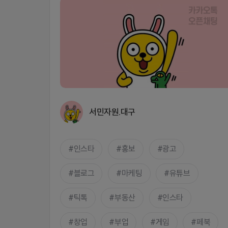
서민자원.대구
인스타
홍보
광고
블로그
마케팅
유튜브
틱톡
부동산
인스타
창업
부업
게임
페북