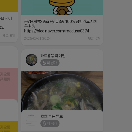
가요.서이
공감+체류2종or+댓글3종 100% 답방가요.서이
추 환영
74
https://blog.naver.com/medusa0374
댓글: 0개
2025-09-21 20:24
댓글: 0개
하트뿅뿅 라이언
비공개
호호 부는 튜브
댓글:20개
비공개