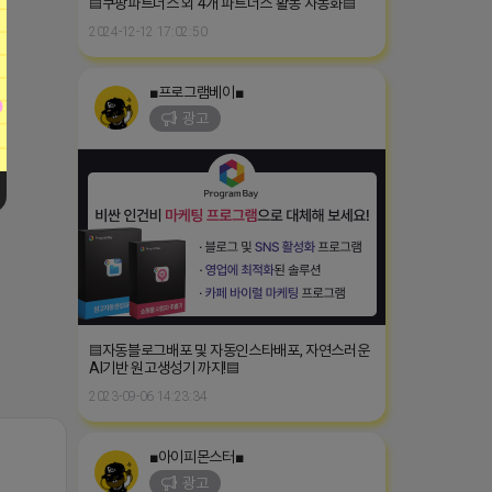
▤쿠팡파트너스 외 4개 파트너스 활동 자동화▤
2024-12-12 17:02:50
■프로그램베이■
광고
▤자동블로그배포 및 자동인스타배포, 자연스러운
AI기반 원고생성기 까지!▤
2023-09-06 14:23:34
■아이피몬스터■
광고