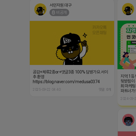
서민자원.대구
비공개
공감+체류2종or+댓글3종 100% 답방가요.서이
지역 1등
추 환영
뒷받침이 
https://blog.naver.com/medusa0374
희 마케팅
2025-09-22 04:40
댓글: 0개
파트너가
2024-09-2