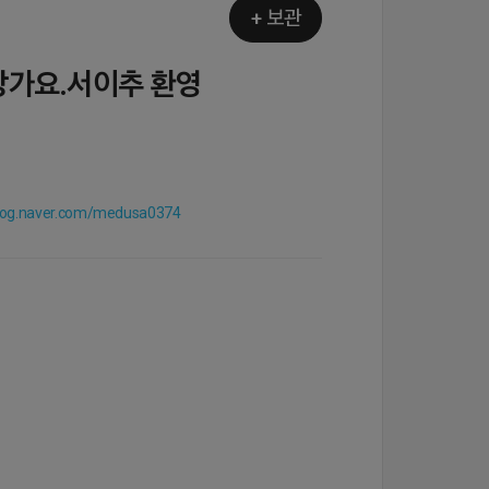
+ 보관
방가요.서이추 환영
blog.naver.com/medusa0374