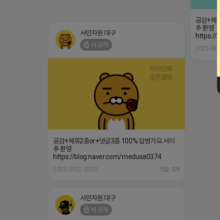
공감+체류
추 환영
서민자원.대구
https:/
비공개
2025-09-
공감+체류2종or+댓글3종 100% 답방가요.서이
추 환영
https://blog.naver.com/medusa0374
2025-09-22 03:29
댓글: 0개
서민자원.대구
비공개