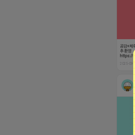
공감+체류
추 환영
https:/
2025-09-