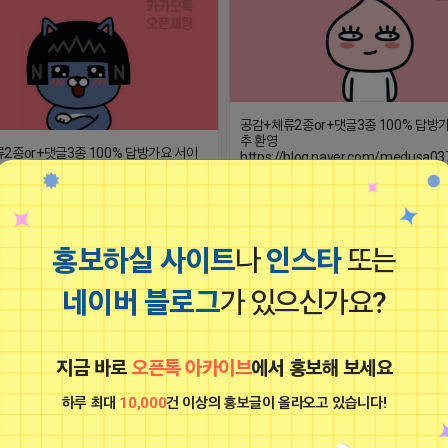
공감+체류2종or+댓글3종 100% 답방
추 환영
2종or+댓글3종 100% 답방가요.서이
https://blog.naver.com/medusa03
2025-09-22 03:29
/blog.naver.com/medusa0374
22 03:29
댓글: 0개
홍보하실 사이트
나
인스타
또는
서민자원.대구
비공개
네이버 블로그
가 있으신가요?
지금 바로
오픈톡 아카이브
에서 홍보해 보세요
하루 최대
10,000
건 이상의 홍보글이 올라오고 있습니다!