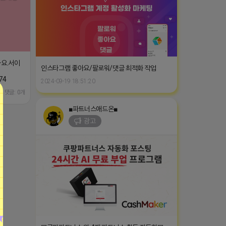
가요.서이
인스타그램 좋아요/팔로워/댓글 최적화 작업
74
2024-09-19 18:51:20
댓글: 0개
■파트너스애드온■
광고