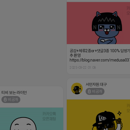
공감+체류2종or+댓글3종 100% 답방
추 환영
https://blog.naver.com/medusa03
2025-09-22 01:08
서민자원.대구
비공개
티비 보는 라이언
비공개