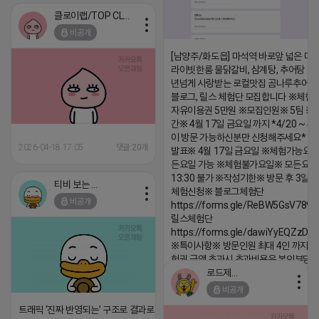
클로이랩/TOP CLASS
비공개
[남양주/화도읍] 마석역 바로앞 넓은 매장
라이빗한룸 물닭갈비, 삼계탕, 추어탕 맛집
년넘게 사랑받는 로컬맛집 곰나루추어
블로그, 릴스 체험단 모집합니다 ※체험
자유이용권 5만원 ※모집인원※ 5팀 ※
간※ 4월 17일 금요일 까지 *4/20 ~ 4/
이 방문 가능하신분만 신청해주세요* 
2026-04-18 17:05
댓글:20개
발표※ 4월 17일 금요일 ※체험가능요일
든요일 가능 ※체험불가요일※ 모든요일 1
13:30 불가 ※작성기한※ 방문 후 3일 
티비 보는 라이언
체험신청※ 블로그체험단
비공개
https://forms.gle/ReBW5GsV789u
릴스체험단
https://forms.gle/dawiYyEQZzDd
※특이사항※ 방문인원 최대 4인 까지 가
험권 금액 초과시 초과비용은 본인부담입
로드제인
2026-04-18 17:12
비공개
댓글:20개
트래픽 ‘진짜 반영되는’ 구조로 결과로 보여드립