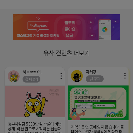
유사 컨텐츠 더보기
마케팅스토어
하트뽀뽀 어피치
광고
비공개
정부지원금 5330만 원 싹쓸이 비법
지역 1등 먼 곳에 있지 않습니다. 플
공개! 책 한 권으로 시작하는 현금파
레이스 순위가 뒷받침이 된다면 매