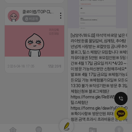
클로이랩/TOP CLASS
비공개
[남양주/화도읍] 마석역 바로앞 넓은 매장
라이빗한룸 물닭갈비, 삼계탕, 추어탕 맛집
년넘게 사랑받는 로컬맛집 곰나루추어
블로그, 릴스 체험단 모집합니다 ※체험
자유이용권 5만원 ※모집인원※ 5팀 ※
간※ 4월 17일 금요일 까지 *4/20 ~ 4/
2026-04-18 17:05
댓글:20개
이 방문 가능하신분만 신청해주세요* 
발표※ 4월 17일 금요일 ※체험가능요일
든요일 가능 ※체험불가요일※ 모든요일 1
13:30 불가 ※작성기한※ 방문 후 3일 
체험신청※ 블로그체험단
https://forms.gle/ReBW5GsV789u
릴스체험단
https://forms.gle/dawiYyEQZzDd
※특이사항※ 방문인원 최대 4인 까지 가
험권 금액 초과시 초과비용은 본인부담입
2026-04-18 17:12