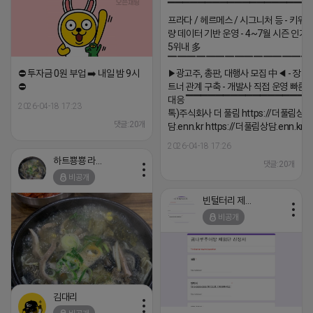
▔▔▔▔▔▔▔▔▔▔▔▔▔▔▔▔▔▔ 
프라다 / 헤르메스 / 시그니처 등 - 키워
량 데이터 기반 운영 - 4~7월 시즌 인기
5위내 多
▔▔▔▔▔▔▔▔▔▔▔▔▔▔▔
⛔️ 투자금 0원 부업 ➡️ 내일 밤 9시
▶광고주, 총판, 대행사 모집 中◀ - 장기
⛔️
트너 관계 구축 - 개발사 직접 운영 빠른
대응 ▔▔▔▔▔▔▔▔▔▔▔▔▔▔▔▔▔▔
2026-04-18 17:23
톡)주식회사 더 풀림 https://더풀림상
댓글:20개
담.enn.kr https://더풀림상담.enn.kr
2026-04-18 17:26
하트뿅뿅 라이언
댓글:20개
비공개
빈털터리 제이지
비공개
김대리