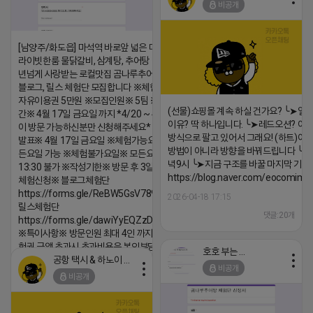
비공개
https://m.blog.naver.com/wlgus
[남양주/화도읍] 마석역 바로앞 넓은 매장과, 프
라이빗한룸 물닭갈비, 삼계탕, 추어탕 맛집 10
2026-04-18 17:23
년넘게 사랑받는 로컬맛집 곰나루추어탕에서
댓글:20개
블로그, 릴스 체험단 모집합니다 ※체험메뉴※
자유이용권 5만원 ※모집인원※ 5팀 ※모집기
(선물)쇼핑몰 계속 하실 건가요? ╰➤열
간※ 4월 17일 금요일 까지 *4/20 ~ 4/26 사
이유? 딱 하나입니다. ╰➤레드오션? 아니
이 방문 가능하신분만 신청해주세요* ※체험단
방식으로 팔고 있어서 그래요! (하트)이번
발표※ 4월 17일 금요일 ※체험가능요일※ 모
방법이 아니라 방향을 바꿔드립니다 ╰➤4월
든요일 가능 ※체험불가요일※ 모든요일 12 ~
녁9시 ╰➤지금 구조를 바꿀 마지막 기회
13:30 불가 ※작성기한※ 방문 후 3일 이내 ※
https://blog.naver.com/eocomim
체험신청※ 블로그체험단
https://forms.gle/ReBW5GsV789ur2Pz6
2026-04-18 17:15
릴스체험단
댓글:20개
https://forms.gle/dawiYyEQZzDdqf8W8
※특이사항※ 방문인원 최대 4인 까지 가능 체
험권 금액 초과시 초과비용은 본인부담입니다.
호호 부는 튜브
공항 택시 & 하노이 렌트카
2026-04-18 17:18
비공개
비공개
댓글:20개