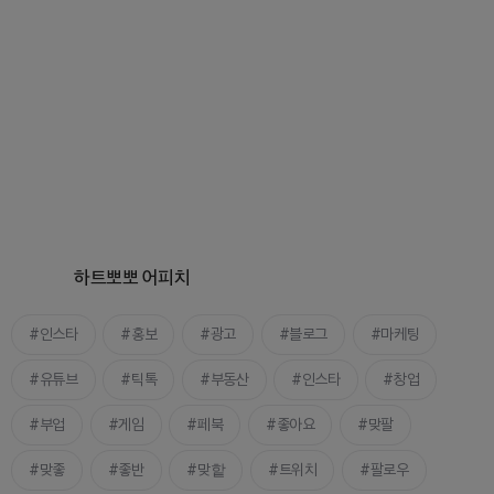
하트뽀뽀 어피치
인스타
홍보
광고
블로그
마케팅
유튜브
틱톡
부동산
인스타
창업
부업
게임
페북
좋아요
맞팔
맞좋
좋반
맞핱
트위치
팔로우