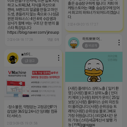
이프 만들기! 전자책, 쓰는 일로 시작
출은 승승장구하게 됩니다. 저희 마
하고 노트북LM, 지식을 자산으로
케팅스토어는 매출 승승장구에 있어
캔바, 브랜드의 얼굴을 만들고 마인
서 최고의 파트너가 되어드리겠습니
드셋, 흔들리지 않는 축으로 〈나성공
다.
윈윈 파트너스〉 4인 4색 수강생과
강사가 함께 버는 구조 단 한 번의 올
2024-09-20 15:17:27
스타 특강입니다
https://blog.naver.com/jinsuopen/224252572730
하트뽀뽀 어피치
2026-04-18 17:28
댓글: 0개
비공개
■브이머신■
광고
(사랑) 플레이스 상위노출 ( 일키 환
영 ) (사랑) 블로그 상위노출 ( 언더
키 제외 ) (사랑) 최저가 문의 ( 25일
보장 ) (사랑) 플레이스 순위 미친듯
이 올라갑니다 (사랑) 순위상승 트
-장소불문, 약정없는 고정공인IP가
래픽 (사랑) 순위상승 블로그배포
삽입된 365일 24시간 임대형 컴퓨
가장 쉬웠습니다 (스타)24시간 문
터 서비스
의 가능 (스타)세금계산서 발행 가
2023-09-05 19:01:58
능 (카톡)jgpsjgps