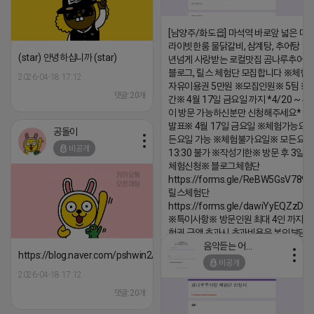
[남양주/화도읍] 마석역 바로앞 넓은 매장
라이빗한룸 물닭갈비, 삼계탕, 추어탕 맛집
(star) 안녕하십니까 (star)
년넘게 사랑받는 로컬맛집 곰나루추어
블로그, 릴스 체험단 모집합니다 ※체험
2026-04-18 17:12
자유이용권 5만원 ※모집인원※ 5팀 ※
댓글:20개
간※ 4월 17일 금요일 까지 *4/20 ~ 4/
이 방문 가능하신분만 신청해주세요* 
발표※ 4월 17일 금요일 ※체험가능요일
공돌이
든요일 가능 ※체험불가요일※ 모든요일 1
비공개
13:30 불가 ※작성기한※ 방문 후 3일 
체험신청※ 블로그체험단
https://forms.gle/ReBW5GsV789u
릴스체험단
https://forms.gle/dawiYyEQZzDd
※특이사항※ 방문인원 최대 4인 까지 가
험권 금액 초과시 초과비용은 본인부담입
음악듣는 어피치
2026-04-18 17:13
https://blog.naver.com/pshwin2/224023970047
비공개
댓글:20개
2026-04-18 17:12
댓글:20개