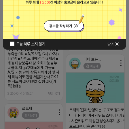
비공개
비용의 거품을 제거해서 실행 단가
하루 최대
10,000
건 이상의 홍보글이 올라오고 있습니다!
를 "1만원대로 "확" 낮췄습니다. ■
"원고 전문 작가" 를 통한 맞춤 원고
작성 ■ "700개" 이상의 전국 최대
규모, 대량의 카페 리스트를 보유 ■
맘카페/지역카페/병원/맛집/제품/
건강 /애견/교육/행사/건기식/제
품/ 등 맞춤 ■ 세금계산서 발행 가능
합니다 ■ 소량/대량도 다 가능합니
다 ------------------------------------
오늘 하루 보지 않기
닫기
2026-04-16 15:54
댓글: 0개
리뷰 자체 진행 실행사 N사 / G사 /
----- (카톡) show7720
K사 / C사 리뷰 ■ 실행 단가 제공 ■
누락률 0% ■ A/S 보장 G사 / K사 /
Tm맵 ■ 사이트내에 접수 ui제공 ■
티비 보는 라이언
계정 다량보유 대량 소화가능 ■ 누
비공개
락률 최저 ga구매 ■ 3PL 가능 ■
A/S 가능 전체 상품 자체계정 및 자
체 리뷰어로 진행 세금계산서 OK 1
분 피드백 OK 대행X 실행 OK (카
톡) lolfa
2026-04-16 15:24
댓글: 0개
로드제인
트래픽 ‘진짜 반영되는’ 구조로 결과로 
니다. ▶네이버◀ 리워드 스테이 / 가드 /
비공개
- 시즌키워드 최상단 상승&유지 多 - 로
프로그램 이슈 민감 대응