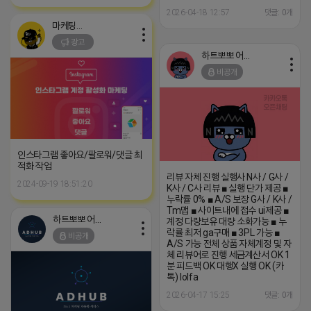
2026-04-18 12:57
댓글: 0개
마케팅스토어
광고
하트뽀뽀 어피치
비공개
인스타그램 좋아요/팔로워/댓글 최
적화 작업
리뷰 자체 진행 실행사 N사 / G사 /
2024-09-19 18:51:20
K사 / C사 리뷰 ■ 실행 단가 제공 ■
누락률 0% ■ A/S 보장 G사 / K사 /
Tm맵 ■ 사이트내에 접수 ui제공 ■
하트뽀뽀 어피치
계정 다량보유 대량 소화가능 ■ 누
락률 최저 ga구매 ■ 3PL 가능 ■
비공개
A/S 가능 전체 상품 자체계정 및 자
체 리뷰어로 진행 세금계산서 OK 1
분 피드백 OK 대행X 실행 OK (카
톡) lolfa
2026-04-17 15:25
댓글: 0개