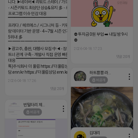
니다. ▶네이버◀ 리워드 스테이 / 가드 / 자몽 등
- 시즌키워드 최상단 상승&유지 多 - 로직변화,
프로그램 이슈 민감 대응
▔▔▔▔▔▔▔▔▔▔▔▔▔▔▔▔▔▔ ▶쿠팡◀
프라다 / 헤르메스 / 시그니처 등 - 키워드 검색
량 데이터 기반 운영 - 4~7월 시즌 인기 키워드
⛔️ 투자금 0원 부업 ➡️ 내일 밤 9시
5위내 多
⛔️
▔▔▔▔▔▔▔▔▔▔▔▔▔▔▔▔▔▔
▶광고주, 총판, 대행사 모집 中◀ - 장기 협업 파
2026-04-18 17:23
트너 관계 구축 - 개발사 직접 운영 빠른 피드백
댓글:20개
대응 ▔▔▔▔▔▔▔▔▔▔▔▔▔▔▔▔▔▔ (카
톡)주식회사 더 풀림 https://더풀림상
담.enn.kr https://더풀림상담.enn.kr
하트뿅뿅 라이언
비공개
2026-04-18 17:26
댓글:20개
빈털터리 제이지
비공개
김대리