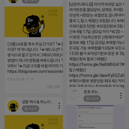
비공개
[남양주/화도읍] 마석역 바로앞 넓은 매장
라이빗한룸 물닭갈비, 삼계탕, 추어탕 맛집
년넘게 사랑받는 로컬맛집 곰나루추어
https://m.blog.naver.com/wlgus1647/224253846149
블로그, 릴스 체험단 모집합니다 ※체험
2026-04-18 17:23
자유이용권 5만원 ※모집인원※ 5팀 ※
댓글:20개
간※ 4월 17일 금요일 까지 *4/20 ~ 4/
이 방문 가능하신분만 신청해주세요* 
발표※ 4월 17일 금요일 ※체험가능요일
(선물)쇼핑몰 계속 하실 건가요? ╰➤열심히 해도 안되는
든요일 가능 ※체험불가요일※ 모든요일 1
이유? 딱 하나입니다. ╰➤레드오션? 아니요! ╰➤모두 같은
13:30 불가 ※작성기한※ 방문 후 3일 
방식으로 팔고 있어서 그래요! (하트)이번엔 다릅니다. ╰➤
체험신청※ 블로그체험단
방법이 아니라 방향을 바꿔드립니다 ╰➤4월 21일(화) 저
https://forms.gle/ReBW5GsV789u
녁9시 ╰➤지금 구조를 바꿀 마지막 기회
릴스체험단
https://blog.naver.com/eocomim/224250518436
https://forms.gle/dawiYyEQZzDd
2026-04-18 17:15
※특이사항※ 방문인원 최대 4인 까지 가
험권 금액 초과시 초과비용은 본인부담입
댓글:20개
호호 부는 튜브
2026-04-18 17:18
비공개
공항 택시 & 하노이 렌트카
댓글:20개
비공개