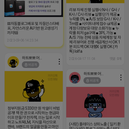
리뷰 자체 진행 실행사 N사 / G사 /
K사 / C사 리뷰 ■ 실행 단가 제공 ■
누락률 0% ■ A/S 보장 G사 / K사 /
▤자동블로그배포 및 자동인스타배
Tm맵 ■ 사이트내에 접수 ui제공 ■
포, 자연스러운 AI기반 원고생성기
계정 다량보유 대량 소화가능 ■ 누
까지!▤
락률 최저 ga구매 ■ 3PL 가능 ■
A/S 가능 전체 상품 자체계정 및 자
2023-09-06 14:23:34
체 리뷰어로 진행 세금계산서 OK 1
분 피드백 OK 대행X 실행 OK (카
톡) lolfa
하트뽀뽀 어피치
2026-04-17 11:04
댓글: 0개
비공개
하트뽀뽀 어피치
비공개
정부지원금 5330만 원 싹쓸이 비법
공개! 책 한 권으로 시작하는 현금파
이프 만들기! 전자책, 쓰는 일로 시작
하고 노트북LM, 지식을 자산으로
(사랑) 플레이스 상위노출 ( 일키 환
캔바, 브랜드의 얼굴을 만들고 마인
영 ) (사랑) 블로그 상위노출 ( 언더