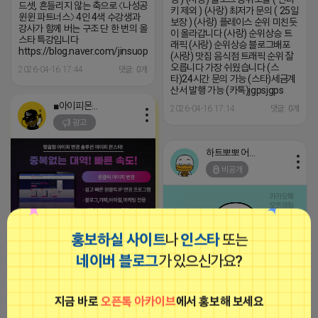
드셋, 흔들리지 않는 축으로 〈나성공
키 제외 ) (사랑) 최저가 문의 ( 25일
윈윈 파트너스〉 4인 4색 수강생과
보장 ) (사랑) 플레이스 순위 미친듯
강사가 함께 버는 구조 단 한 번의 올
이 올라갑니다 (사랑) 순위상승 트
스타 특강입니다
래픽 (사랑) 순위상승 블로그배포
https://blog.naver.com/jinsuopen/224252572730
(사랑) 맛집 음식점 트래픽 순위 잘
오릅니다 가장 쉬웠습니다 (스
2026-04-16 17:44
댓글: 0개
타)24시간 문의 가능 (스타)세금계
산서 발행 가능 (카톡)jgpsjgps
■아이피몬스터■
2026-04-16 17:14
댓글: 0개
광고
하트뽀뽀 어피치
비공개
홍보하실 사이트
나
인스타
또는
[아이피몬스터] 전국 최저가 마케팅
용 KT아이피서비스!!
네이버 블로그
가 있으신가요?
2023-09-06 14:23:39
✅모든 과정을 전문가들이 직접 실
행하는 "카페침투" 전문 실행사"입
니다✅ -------------------------------
지금 바로
오픈톡 아카이브
에서 홍보해 보세요
하트뽀뽀 어피치
---------- ■ 외주를 맡김으로 생기는