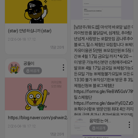
[남양주/화도읍] 마석역 바로앞 넓은 매장
(star) 안녕하십니까 (star)
라이빗한룸 물닭갈비, 삼계탕, 추어탕 맛집
년넘게 사랑받는 로컬맛집 곰나루추어
2026-04-18 17:12
블로그, 릴스 체험단 모집합니다 ※체험
댓글:20개
자유이용권 5만원 ※모집인원※ 5팀 ※
간※ 4월 17일 금요일 까지 *4/20 ~ 4/
이 방문 가능하신분만 신청해주세요* 
공돌이
발표※ 4월 17일 금요일 ※체험가능요일
비공개
든요일 가능 ※체험불가요일※ 모든요일 1
13:30 불가 ※작성기한※ 방문 후 3일 
체험신청※ 블로그체험단
https://forms.gle/ReBW5GsV789u
릴스체험단
https://forms.gle/dawiYyEQZzDd
※특이사항※ 방문인원 최대 4인 까지 가
험권 금액 초과시 초과비용은 본인부담입
https://blog.naver.com/pshwin2/224023970047
음악듣는 어피치
2026-04-18 17:13
2026-04-18 17:12
비공개
댓글:20개
댓글:20개