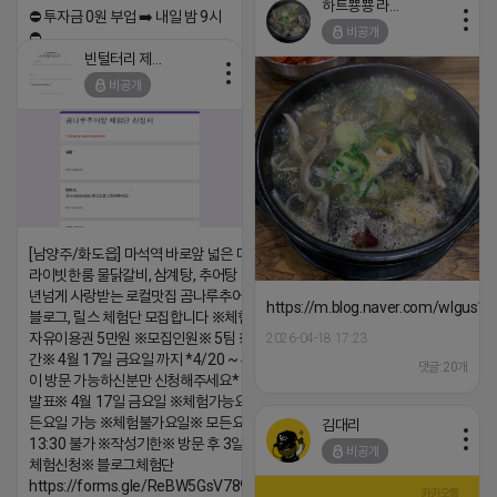
하트뿅뿅 라이언
⛔️ 투자금 0원 부업 ➡️ 내일 밤 9시
2026-04-18 17:26
비공개
⛔️
댓글:20개
빈털터리 제이지
2026-04-18 17:23
비공개
댓글:20개
[남양주/화도읍] 마석역 바로앞 넓은 매장과, 프
라이빗한룸 물닭갈비, 삼계탕, 추어탕 맛집 10
년넘게 사랑받는 로컬맛집 곰나루추어탕에서
https://m.blog.naver.com/wlgus
블로그, 릴스 체험단 모집합니다 ※체험메뉴※
자유이용권 5만원 ※모집인원※ 5팀 ※모집기
2026-04-18 17:23
간※ 4월 17일 금요일 까지 *4/20 ~ 4/26 사
댓글:20개
이 방문 가능하신분만 신청해주세요* ※체험단
발표※ 4월 17일 금요일 ※체험가능요일※ 모
든요일 가능 ※체험불가요일※ 모든요일 12 ~
김대리
13:30 불가 ※작성기한※ 방문 후 3일 이내 ※
비공개
체험신청※ 블로그체험단
https://forms.gle/ReBW5GsV789ur2Pz6