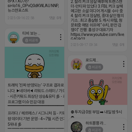
cPXTXO7c?
2. 찰리 커크 암살 배후에 트랜스젠
si=Io16_OPvQ0dKWLAU NNP,
더-안티파 있었다 3. FBI, 커크 살해
뉴스앤포스트
예고한 소셜 미디어 게시물 수사 중
4. 찰리 커크 암살범, 중대 살인 혐의
2025-09-16 22:58
댓글: 0개
기소…최고 총살형 5. 캐시 파텔, 청
문회중 애덤 쉬프에 "수치, 완전 겁
쟁이" 진행: 홍성구 대표기자
티비 보는 라이언
https://www.youtube.com/live/b0
G4G9Q?
비공개
si=g6CFIO1HpPwDe8Ct NNP,
2025-09-17 09:34
댓글: 0개
뉴스앤포스트 @ ODK온디맨드코
리아, USADISK에서도 시청하실 수
있습니다.
로드제인
비공개
트래픽 ‘진짜 반영되는’ 구조로 결과로 보여드립
니다. ▶네이버◀ 리워드 스테이 / 가드 / 자몽 등
- 시즌키워드 최상단 상승&유지 多 - 로직변화,
프로그램 이슈 민감 대응
▔▔▔▔▔▔▔▔▔▔▔▔▔▔▔▔▔▔ ▶쿠팡◀
⛔️ 투자금 0원 부업 ➡️ 내일 밤 9시
프라다 / 헤르메스 / 시그니처 등 - 키워드 검색
⛔️
량 데이터 기반 운영 - 4~7월 시즌 인기 키워드
하트뿅뿅 라이언
5위내 多
2026-04-18 17:23
▔▔▔▔▔▔▔▔▔▔▔▔▔▔▔▔▔▔
비공개