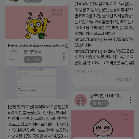
댓글:20개
간※ 4월 17일 금요일 까지 *4/20 ~ 4/
이 방문 가능하신분만 신청해주세요* 
발표※ 4월 17일 금요일 ※체험가능요일
든요일 가능 ※체험불가요일※ 모든요일 1
13:30 불가 ※작성기한※ 방문 후 3일 
체험신청※ 블로그체험단
https://forms.gle/ReBW5GsV789u
릴스체험단
https://blog.naver.com/pshwin2/224023970047
https://forms.gle/dawiYyEQZzDd
음악듣는 어피치
2026-04-18 17:12
※특이사항※ 방문인원 최대 4인 까지 가
비공개
험권 금액 초과시 초과비용은 본인부담입
댓글:20개
2026-04-18 17:13
댓글:20개
클로이랩/TOP CLASS
비공개
[남양주/화도읍] 마석역 바로앞 넓은 매장과, 프
라이빗한룸 물닭갈비, 삼계탕, 추어탕 맛집 10
년넘게 사랑받는 로컬맛집 곰나루추어탕에서
블로그, 릴스 체험단 모집합니다 ※체험메뉴※
자유이용권 5만원 ※모집인원※ 5팀 ※모집기
간※ 4월 17일 금요일 까지 *4/20 ~ 4/26 사