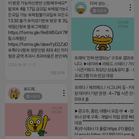
이 방문 가능하신분만 신청해주세요* ※체험단
티비 보는 라이언
발표※ 4월 17일 금요일 ※체험가능요일※ 모
비공개
2026-04-18 17:05
댓글:20개
든요일 가능 ※체험불가요일※ 모든요일 12 ~
13:30 불가 ※작성기한※ 방문 후 3일 이내 ※
체험신청※ 블로그체험단
https://forms.gle/ReBW5GsV789ur2Pz6
릴스체험단
https://forms.gle/dawiYyEQZzDdqf8W8
※특이사항※ 방문인원 최대 4인 까지 가능 체
험권 금액 초과시 초과비용은 본인부담입니다.
트래픽 ‘진짜 반영되는’ 구조로 결과로 
니다. ▶네이버◀ 리워드 스테이 / 가드 /
2026-04-18 17:12
- 시즌키워드 최상단 상승&유지 多 - 로
댓글:20개
프로그램 이슈 민감 대응
▔▔▔▔▔▔▔▔▔▔▔▔▔▔▔▔▔▔ 
프라다 / 헤르메스 / 시그니처 등 - 키워
로드제인
량 데이터 기반 운영 - 4~7월 시즌 인기
비공개
5위내 多
▔▔▔▔▔▔▔▔▔▔▔▔▔▔▔
▶광고주, 총판, 대행사 모집 中◀ - 장기
트너 관계 구축 - 개발사 직접 운영 빠른
대응 ▔▔▔▔▔▔▔▔▔▔▔▔▔▔▔▔▔▔
톡)주식회사 더 풀림 https://더풀림상
담.enn.kr https://더풀림상담.enn.kr