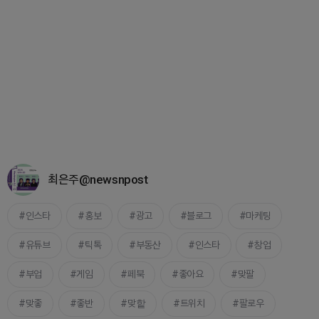
최은주@newsnpost
인스타
홍보
광고
블로그
마케팅
유튜브
틱톡
부동산
인스타
창업
부업
게임
페북
좋아요
맞팔
맞좋
좋반
맞핱
트위치
팔로우