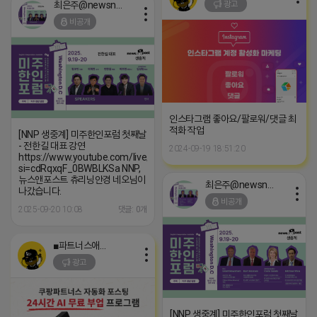
최은주@newsnpost
광고
비공개
인스타그램 좋아요/팔로워/댓글 최
적화 작업
[NNP 생중계] 미주한인포럼 첫째날
- 전한길 대표 강연
2024-09-19 18:51:20
https://www.youtube.com/live/rBoy8EdxbxU?
si=cdRqxqF_0BWBLKSa NNP,
뉴스앤포스트 츄리닝안경 네오님이
최은주@newsnpost
나갔습니다.
비공개
2025-09-20 10:08
댓글: 0개
■파트너스애드온■
광고
[NNP 생중계] 미주한인포럼 첫째날