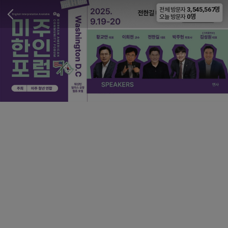
3,545,567명
전체 방문자
비공개
0명
오늘 방문자