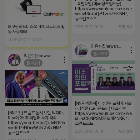
- 특별대담(미국 싱크탱커들)
https://www.youtube.com/live/W
si=ovf3dxbQjB1zmZE3 NNP,
뉴스앤포스트
▤쿠팡파트너스 외 4개 파트너스 활
2025-09-20 06:36
댓글: 0개
동 자동화▤
2024-12-12 17:02:50
최은주@newsnpost
비공개
최은주@newsnpost
비공개
[NNP 생중계] 미주한인포럼 첫째날
- 김성원 (그라운드씨) 대표 강연
[NNP 컷] 트럼프 눈치 보던 빅파마,
https://www.youtube.com/live/xo
미국에 3500억달러 투자 약속
si=-uCGjNPSM2EicI4P NNP, 뉴
https://youtu.be/pgQkJvFLF0s?
스앤포스트
si=0frP7HOcyWUB7hKx NNP,
2025-09-20 03:04
댓글: 0개
뉴스앤포스트