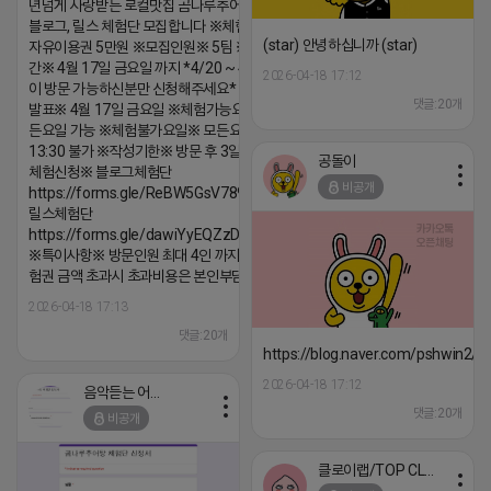
년넘게 사랑받는 로컬맛집 곰나루추어탕에서
블로그, 릴스 체험단 모집합니다 ※체험메뉴※
(star) 안녕하십니까 (star)
자유이용권 5만원 ※모집인원※ 5팀 ※모집기
간※ 4월 17일 금요일 까지 *4/20 ~ 4/26 사
2026-04-18 17:12
이 방문 가능하신분만 신청해주세요* ※체험단
댓글:20개
발표※ 4월 17일 금요일 ※체험가능요일※ 모
든요일 가능 ※체험불가요일※ 모든요일 12 ~
13:30 불가 ※작성기한※ 방문 후 3일 이내 ※
공돌이
체험신청※ 블로그체험단
비공개
https://forms.gle/ReBW5GsV789ur2Pz6
릴스체험단
https://forms.gle/dawiYyEQZzDdqf8W8
※특이사항※ 방문인원 최대 4인 까지 가능 체
험권 금액 초과시 초과비용은 본인부담입니다.
2026-04-18 17:13
댓글:20개
https://blog.naver.com/pshwin2/
2026-04-18 17:12
음악듣는 어피치
댓글:20개
비공개
클로이랩/TOP CLASS