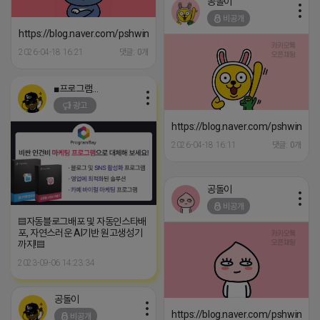
공돌이
비공개
https://blog.naver.com/pshwin2/224085169473
2026-04-18 16:21
댓글: 0개
■프로그램베이■
광고
https://blog.naver.com/pshwin2/
2026-04-18 16:11
댓글: 0개
공돌이
비공개
▤자동블로그배포 및 자동인스타배
포, 자연스러운 AI기반 원고생성기
까지!▤
2023-09-06 14:23:34
공돌이
https://blog.naver.com/pshwin2/
비공개