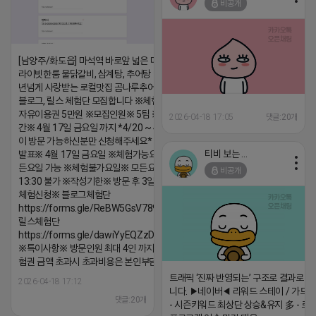
비공개
[남양주/화도읍] 마석역 바로앞 넓은 매장과, 프
라이빗한룸 물닭갈비, 삼계탕, 추어탕 맛집 10
년넘게 사랑받는 로컬맛집 곰나루추어탕에서
블로그, 릴스 체험단 모집합니다 ※체험메뉴※
자유이용권 5만원 ※모집인원※ 5팀 ※모집기
2026-04-18 17:05
댓글:20개
간※ 4월 17일 금요일 까지 *4/20 ~ 4/26 사
이 방문 가능하신분만 신청해주세요* ※체험단
티비 보는 라이언
발표※ 4월 17일 금요일 ※체험가능요일※ 모
든요일 가능 ※체험불가요일※ 모든요일 12 ~
비공개
13:30 불가 ※작성기한※ 방문 후 3일 이내 ※
체험신청※ 블로그체험단
https://forms.gle/ReBW5GsV789ur2Pz6
릴스체험단
https://forms.gle/dawiYyEQZzDdqf8W8
※특이사항※ 방문인원 최대 4인 까지 가능 체
험권 금액 초과시 초과비용은 본인부담입니다.
트래픽 ‘진짜 반영되는’ 구조로 결과로 
2026-04-18 17:12
니다. ▶네이버◀ 리워드 스테이 / 가드 /
댓글:20개
- 시즌키워드 최상단 상승&유지 多 - 로