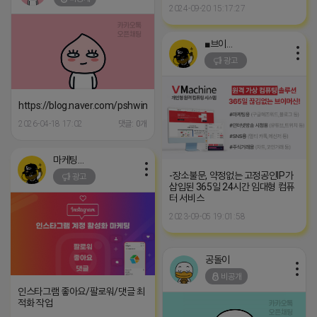
2024-09-20 15:17:27
■브이머신■
광고
https://blog.naver.com/pshwin2/224024290494
2026-04-18 17:02
댓글: 0개
마케팅스토어
-장소불문, 약정없는 고정공인IP가
광고
삽입된 365일 24시간 임대형 컴퓨
터 서비스
2023-09-05 19:01:58
공돌이
비공개
인스타그램 좋아요/팔로워/댓글 최
적화 작업