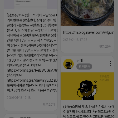
[남양주/화도읍] 마석역 바로앞 넓은 매장과, 프
라이빗한룸 물닭갈비, 삼계탕, 추어탕 맛집 10
년넘게 사랑받는 로컬맛집 곰나루추어탕에서
블로그, 릴스 체험단 모집합니다 ※체험메뉴※
https://m.blog.naver.com/wlgus
자유이용권 5만원 ※모집인원※ 5팀 ※모집기
2026-04-18 17:23
간※ 4월 17일 금요일 까지 *4/20 ~ 4/26 사
이 방문 가능하신분만 신청해주세요* ※체험단
댓글:20개
발표※ 4월 17일 금요일 ※체험가능요일※ 모
든요일 가능 ※체험불가요일※ 모든요일 12 ~
김대리
13:30 불가 ※작성기한※ 방문 후 3일 이내 ※
체험신청※ 블로그체험단
비공개
https://forms.gle/ReBW5GsV789ur2Pz6
릴스체험단
https://forms.gle/dawiYyEQZzDdqf8W8
※특이사항※ 방문인원 최대 4인 까지 가능 체
험권 금액 초과시 초과비용은 본인부담입니다.
2026-04-18 17:18
댓글:20개
(선물)쇼핑몰 계속 하실 건가요? ╰➤열
이유? 딱 하나입니다. ╰➤레드오션? 아니
방식으로 팔고 있어서 그래요! (하트)이번