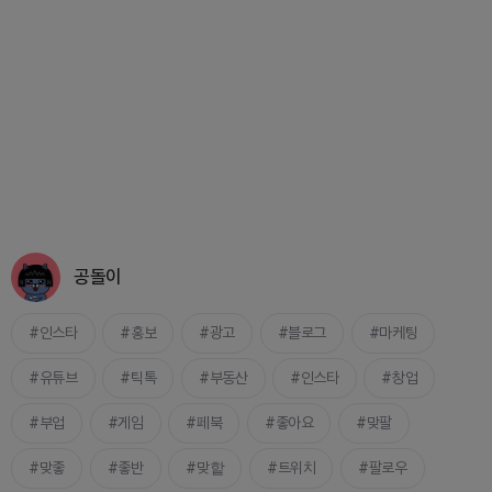
공돌이
인스타
홍보
광고
블로그
마케팅
유튜브
틱톡
부동산
인스타
창업
부업
게임
페북
좋아요
맞팔
맞좋
좋반
맞핱
트위치
팔로우