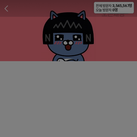
3,545,567명
전체 방문자
비공개
0명
오늘 방문자