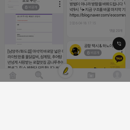
호호 부는 튜브
방법이 아니라 방향을 바꿔드립니다 ╰➤4월
비공개
녁9시 ╰➤지금 구조를 바꿀 마지막 기회
https://blog.naver.com/eocomim
2026-04-18 17:15
댓글:20개
공항 택시 & 하노이 렌트카
[남양주/화도읍] 마석역 바로앞 넓은 매장과, 프
비공개
라이빗한룸 물닭갈비, 삼계탕, 추어탕 맛집 10
년넘게 사랑받는 로컬맛집 곰나루추어탕에서
블로그, 릴스 체험단 모집합니다 ※체험메뉴※
자유이용권 5만원 ※모집인원※ 5팀 ※모집기
간※ 4월 17일 금요일 까지 *4/20 ~ 4/26 사
이 방문 가능하신분만 신청해주세요* ※체험단
발표※ 4월 17일 금요일 ※체험가능요일※ 모
든요일 가능 ※체험불가요일※ 모든요일 12 ~
(star) 안녕하십니까 (star)
13:30 불가 ※작성기한※ 방문 후 3일 이내 ※
2026-04-18 17:12
체험신청※ 블로그체험단
https://forms.gle/ReBW5GsV789ur2Pz6
댓글:20개
릴스체험단
https://forms.gle/dawiYyEQZzDdqf8W8
공돌이
※특이사항※ 방문인원 최대 4인 까지 가능 체