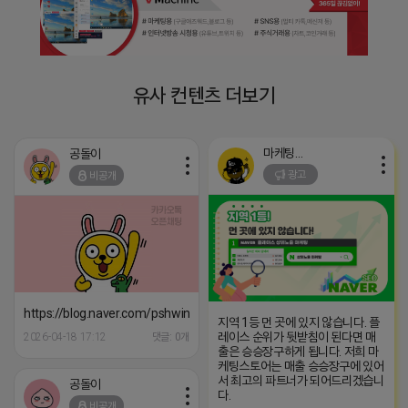
유사 컨텐츠 더보기
마케팅스토어
공돌이
광고
비공개
https://blog.naver.com/pshwin2/224023970047
지역 1등 먼 곳에 있지 않습니다. 플
레이스 순위가 뒷받침이 된다면 매
2026-04-18 17:12
댓글: 0개
출은 승승장구하게 됩니다. 저희 마
케팅스토어는 매출 승승장구에 있어
서 최고의 파트너가 되어드리겠습니
공돌이
다.
비공개