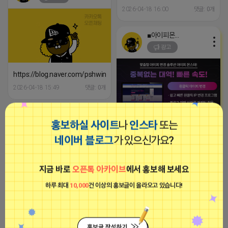
2026-04-18 16:00
댓글: 0개
■아이피몬스터■
광고
https://blog.naver.com/pshwin2/224163874231
2026-04-18 15:49
댓글: 0개
공돌이
홍보하실 사이트
나
인스타
또는
[아이피몬스터] 전국 최저가 마케팅
비공개
용 KT아이피서비스!!
네이버 블로그
가 있으신가요?
2023-09-06 14:23:39
지금 바로
오픈톡 아카이브
에서 홍보해 보세요
공돌이
하루 최대
10,000
건 이상의 홍보글이 올라오고 있습니다!
비공개
https://blog.naver.com/pshwin2/224166675209
2026-04-18 15:38
댓글: 0개