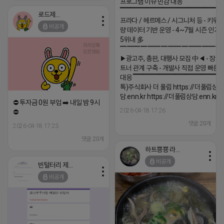
프로그램 이슈 민감 대응
▔▔▔▔▔▔▔▔▔▔▔▔▔▔▔▔▔▔ 
로드제인
프라다 / 헤르메스 / 시그니처 등 - 키워
비공개
량 데이터 기반 운영 - 4~7월 시즌 인기
5위내 多
▔▔▔▔▔▔▔▔▔▔▔▔▔▔▔
▶광고주, 총판, 대행사 모집 中◀ - 장기
트너 관계 구축 - 개발사 직접 운영 빠른
대응 ▔▔▔▔▔▔▔▔▔▔▔▔▔▔▔▔▔▔
톡)주식회사 더 풀림 https://더풀림상
담.enn.kr https://더풀림상담.enn.kr
⛔️ 투자금 0원 부업 ➡️ 내일 밤 9시
2026-04-18 17:26
⛔️
댓글:20개
2026-04-18 17:23
댓글:20개
하트뿅뿅 라이언
비공개
빈털터리 제이지
비공개