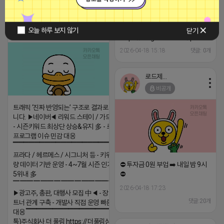
티비 보는 라이언
오늘 하루 보지 않기
닫기
비공개
https://blog.naver.com/pshwin2/
2026-04-18 15:18
댓글: 0개
로드제인
비공개
트래픽 ‘진짜 반영되는’ 구조로 결과로 보여드립
니다. ▶네이버◀ 리워드 스테이 / 가드 / 자몽 등
- 시즌키워드 최상단 상승&유지 多 - 로직변화,
프로그램 이슈 민감 대응
▔▔▔▔▔▔▔▔▔▔▔▔▔▔▔▔▔▔ ▶쿠팡◀
프라다 / 헤르메스 / 시그니처 등 - 키워드 검색
량 데이터 기반 운영 - 4~7월 시즌 인기 키워드
⛔️ 투자금 0원 부업 ➡️ 내일 밤 9시
5위내 多
⛔️
▔▔▔▔▔▔▔▔▔▔▔▔▔▔▔▔▔▔
2026-04-18 17:23
▶광고주, 총판, 대행사 모집 中◀ - 장기 협업 파
댓글:20개
트너 관계 구축 - 개발사 직접 운영 빠른 피드백
대응 ▔▔▔▔▔▔▔▔▔▔▔▔▔▔▔▔▔▔ (카
톡)주식회사 더 풀림 https://더풀림상