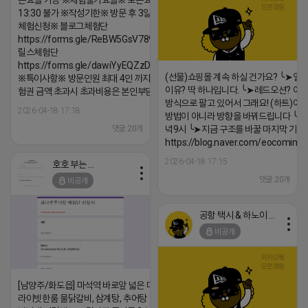
든요일 가능 ※체험불가요일※ 모든요일 12 ~
13:30 불가 ※작성기한※ 방문 후 3일 이내 ※
체험신청※ 블로그체험단
https://forms.gle/ReBW5GsV789ur2Pz6
릴스체험단
https://forms.gle/dawiYyEQZzDdqf8W8
(선물)쇼핑몰 계속 하실 건가요? ╰➤열
※특이사항※ 방문인원 최대 4인 까지 가능 체
이유? 딱 하나입니다. ╰➤레드오션? 아니
험권 금액 초과시 초과비용은 본인부담입니다.
방식으로 팔고 있어서 그래요! (하트)이번
2026-04-18 17:18
방법이 아니라 방향을 바꿔드립니다 ╰➤4월
댓글:20개
녁9시 ╰➤지금 구조를 바꿀 마지막 기회
https://blog.naver.com/eocomim
2026-04-18 17:15
호호 부는 튜브
댓글:20개
비공개
공항 택시 & 하노이 렌트카
비공개
[남양주/화도읍] 마석역 바로앞 넓은 매장과, 프
라이빗한룸 물닭갈비, 삼계탕, 추어탕 맛집 10