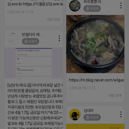
하트뿅뿅 라이언
담.enn.kr https://더풀림상담.enn.kr
비공개
2026-04-18 17:26
댓글:20개
빈털터리 제이지
비공개
https://m.blog.naver.com/wlgus
[남양주/화도읍] 마석역 바로앞 넓은 매장과, 프
2026-04-18 17:23
라이빗한룸 물닭갈비, 삼계탕, 추어탕 맛집 10
댓글:20개
년넘게 사랑받는 로컬맛집 곰나루추어탕에서
블로그, 릴스 체험단 모집합니다 ※체험메뉴※
자유이용권 5만원 ※모집인원※ 5팀 ※모집기
김대리
간※ 4월 17일 금요일 까지 *4/20 ~ 4/26 사
비공개
이 방문 가능하신분만 신청해주세요* ※체험단
발표※ 4월 17일 금요일 ※체험가능요일※ 모