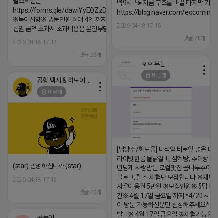
릴스체험단
녁9시 ╰➤지금 구조를 바꿀 마지막 기회
https://forms.gle/dawiYyEQZzDdqf8W8
https://blog.naver.com/eocomim
※특이사항※ 방문인원 최대 4인 까지 가능 체
2026-04-18 17:15
험권 금액 초과시 초과비용은 본인부담입니다.
댓글:20개
2026-04-18 17:18
댓글:20개
호호 부는 튜브
비공개
공항 택시 & 하노이 렌트카
비공개
[남양주/화도읍] 마석역 바로앞 넓은 매장
라이빗한룸 물닭갈비, 삼계탕, 추어탕 맛집
(star) 안녕하십니까 (star)
년넘게 사랑받는 로컬맛집 곰나루추어
블로그, 릴스 체험단 모집합니다 ※체험
2026-04-18 17:12
자유이용권 5만원 ※모집인원※ 5팀 ※
댓글:20개
간※ 4월 17일 금요일 까지 *4/20 ~ 4/
이 방문 가능하신분만 신청해주세요* 
발표※ 4월 17일 금요일 ※체험가능요일
공돌이