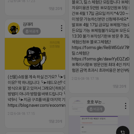
2026-04-18 17:23
블로그, 릴스 체험단 모집합니다 ※체험
자유이용권 5만원 ※모집인원※ 5팀 ※
댓글:20개
간※ 4월 17일 금요일 까지 *4/20 ~ 4/
이 방문 가능하신분만 신청해주세요* 
김대리
발표※ 4월 17일 금요일 ※체험가능요일
든요일 가능 ※체험불가요일※ 모든요일 1
비공개
13:30 불가 ※작성기한※ 방문 후 3일 
체험신청※ 블로그체험단
https://forms.gle/ReBW5GsV789u
릴스체험단
https://forms.gle/dawiYyEQZzDd
※특이사항※ 방문인원 최대 4인 까지 가
험권 금액 초과시 초과비용은 본인부담입
(선물)쇼핑몰 계속 하실 건가요? ╰➤열심히 해도 안되는
2026-04-18 17:18
이유? 딱 하나입니다. ╰➤레드오션? 아니요! ╰➤모두 같은
댓글:20개
방식으로 팔고 있어서 그래요! (하트)이번엔 다릅니다. ╰➤
방법이 아니라 방향을 바꿔드립니다 ╰➤4월 21일(화) 저
녁9시 ╰➤지금 구조를 바꿀 마지막 기회
호호 부는 튜브
https://blog.naver.com/eocomim/224250518436
비공개
2026-04-18 17:15
댓글:20개