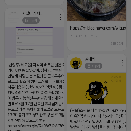
빈털터리 제이지
비공개
https://m.blog.naver.com/wlgus
2026-04-18 17:23
댓글:20개
김대리
[남양주/화도읍] 마석역 바로앞 넓은 매장과, 프
비공개
라이빗한룸 물닭갈비, 삼계탕, 추어탕 맛집 10
년넘게 사랑받는 로컬맛집 곰나루추어탕에서
블로그, 릴스 체험단 모집합니다 ※체험메뉴※
자유이용권 5만원 ※모집인원※ 5팀 ※모집기
간※ 4월 17일 금요일 까지 *4/20 ~ 4/26 사
이 방문 가능하신분만 신청해주세요* ※체험단
발표※ 4월 17일 금요일 ※체험가능요일※ 모
든요일 가능 ※체험불가요일※ 모든요일 12 ~
(선물)쇼핑몰 계속 하실 건가요? ╰➤열
13:30 불가 ※작성기한※ 방문 후 3일 이내 ※
이유? 딱 하나입니다. ╰➤레드오션? 아니
체험신청※ 블로그체험단
방식으로 팔고 있어서 그래요! (하트)이번
https://forms.gle/ReBW5GsV789ur2Pz6
방법이 아니라 방향을 바꿔드립니다 ╰➤4월