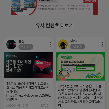
유사 컨텐츠 더보기
마케팅스토어
울산
광고
비공개
TikTok Lite에서 함께 리워드를 받
지역 1등 먼 곳에 있지 않습니다. 플
으세요! 지금 가입하고 리워드를 획
레이스 순위가 뒷받침이 된다면 매
득하세요.
출은 승승장구하게 됩니다. 저희 마
https://lite.tiktok.com/t/ZS9RLRxdPyLDK-
케팅스토어는 매출 승승장구에 있어
d3B07/
서 최고의 파트너가 되어드리겠습니
다.
2026-04-18 12:57
댓글: 0개