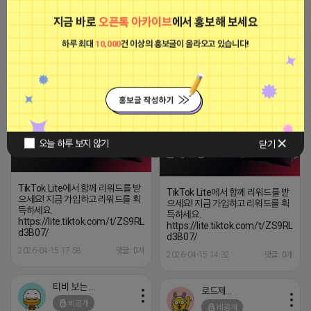
https://lite.tiktok.com/t/ZS9RLRxdPyLDK-
용 KT아이피서비스!!
d3B07/
지금 바로
오픈톡 아카이브
에서 홍보해 보세요
2023-09-06 14:23:39
2026-04-15 21:02
댓글: 0개
하루 최대
10,000
건 이상의 홍보글이 올라오고 있습니다!
울산
울산
비공개
비공개
오늘 하루 보지 않기
닫기
TikTok Lite에서 함께 리워드를 받
TikTok Lite에서 함께 리워드를 받
으세요! 지금 가입하고 리워드를 획
으세요! 지금 가입하고 리워드를 획
득하세요.
득하세요.
https://lite.tiktok.com/t/ZS9RLRxdPyLDK-
https://lite.tiktok.com/t/ZS9RLRx
d3B07/
d3B07/
2026-04-15 17:58
댓글: 0개
2026-04-15 14:32
댓글: 0개
티비 보는 라이언
로드제인
비공개
비공개