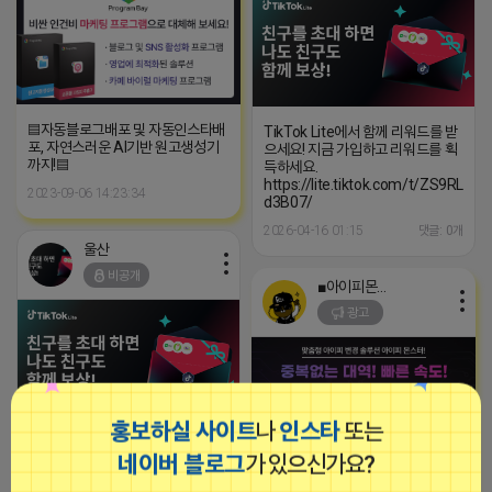
▤자동블로그배포 및 자동인스타배
TikTok Lite에서 함께 리워드를 받
포, 자연스러운 AI기반 원고생성기
으세요! 지금 가입하고 리워드를 획
까지!▤
득하세요.
https://lite.tiktok.com/t/ZS9RLRx
2023-09-06 14:23:34
d3B07/
2026-04-16 01:15
댓글: 0개
울산
비공개
■아이피몬스터■
광고
홍보하실 사이트
나
인스타
또는
TikTok Lite에서 함께 리워드를 받
으세요! 지금 가입하고 리워드를 획
네이버 블로그
가 있으신가요?
득하세요.
[아이피몬스터] 전국 최저가 마케팅