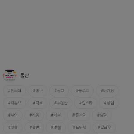
울산
인스타
홍보
광고
블로그
마케팅
유튜브
틱톡
부동산
인스타
창업
부업
게임
페북
좋아요
맞팔
맞좋
좋반
맞핱
트위치
팔로우