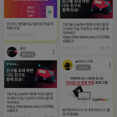
인스타그램 좋아요/팔로워/댓글 최
TikTok Lite에서 함께 리워드를 받
적화 작업
으세요! 지금 가입하고 리워드를 획
득하세요.
2024-09-19 18:51:20
https://lite.tiktok.com/t/ZS9RLRx
d3B07/
울산
2026-04-17 21:35
댓글: 0개
비공개
■파트너스애드온■
광고
TikTok Lite에서 함께 리워드를 받
으세요! 지금 가입하고 리워드를 획
득하세요.
https://lite.tiktok.com/t/ZS9RLRxdPyLDK-
▤쿠팡파트너스 외 4개 파트너스 활
d3B07/
동 자동화▤