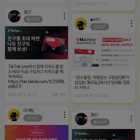
2024-09-20 15:17:27
울산
■브이머신■
비공개
광고
TikTok Lite에서 함께 리워드를 받
으세요! 지금 가입하고 리워드를 획
득하세요.
-장소불문, 약정없는 고정공인IP가
https://lite.tiktok.com/t/ZS9RLRxdPyLDK-
삽입된 365일 24시간 임대형 컴퓨
d3B07/
터 서비스
2026-04-18 01:15
댓글: 0개
2023-09-05 19:01:58
마케팅스토어
울산
광고
비공개