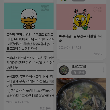
트래픽 ‘진짜 반영되는’ 구조로 결과로 보여드립
⛔️ 투자금 0원 부업 ➡️ 내일 밤 9시
니다. ▶네이버◀ 리워드 스테이 / 가드 / 자몽 등
⛔️
- 시즌키워드 최상단 상승&유지 多 - 로직변화,
2026-04-18 17:23
프로그램 이슈 민감 대응
▔▔▔▔▔▔▔▔▔▔▔▔▔▔▔▔▔▔ ▶쿠팡◀
댓글:20개
프라다 / 헤르메스 / 시그니처 등 - 키워드 검색
량 데이터 기반 운영 - 4~7월 시즌 인기 키워드
하트뿅뿅 라이언
5위내 多
▔▔▔▔▔▔▔▔▔▔▔▔▔▔▔▔▔▔
비공개
▶광고주, 총판, 대행사 모집 中◀ - 장기 협업 파
트너 관계 구축 - 개발사 직접 운영 빠른 피드백
대응 ▔▔▔▔▔▔▔▔▔▔▔▔▔▔▔▔▔▔ (카
톡)주식회사 더 풀림 https://더풀림상
담.enn.kr https://더풀림상담.enn.kr
2026-04-18 17:26
댓글:20개