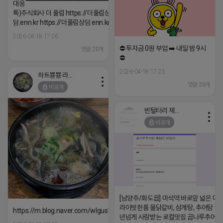
대응 ▔▔▔▔▔▔▔▔▔▔▔▔▔▔▔▔▔▔ (카
톡)주식회사 더 풀림 https://더풀림상
담.enn.kr https://더풀림상담.enn.kr
2026-04-18 17:26
⛔️ 투자금 0원 부업 ➡️ 내일 밤 9시
댓글:20개
⛔️
2026-04-18 17:23
하트뿅뿅 라이언
댓글:20개
비공개
빈털터리 제이지
비공개
[남양주/화도읍] 마석역 바로앞 넓은 매장
라이빗한룸 물닭갈비, 삼계탕, 추어탕 맛집
https://m.blog.naver.com/wlgus1647/224253846149
년넘게 사랑받는 로컬맛집 곰나루추어