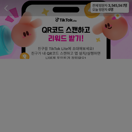
3,545,567명
전체 방문자
비공개
0명
오늘 방문자