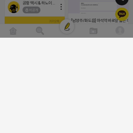
공항 택시 & 하노이 렌트카
비공개
[남양주/화도읍] 마석역 바로앞 넓은 매장
라이빗한룸 물닭갈비, 삼계탕, 추어탕 맛집
년넘게 사랑받는 로컬맛집 곰나루추어
블로그, 릴스 체험단 모집합니다 ※체험
자유이용권 5만원 ※모집인원※ 5팀 ※
간※ 4월 17일 금요일 까지 *4/20 ~ 4/
이 방문 가능하신분만 신청해주세요* 
(star) 안녕하십니까 (star)
발표※ 4월 17일 금요일 ※체험가능요일
2026-04-18 17:12
든요일 가능 ※체험불가요일※ 모든요일 1
13:30 불가 ※작성기한※ 방문 후 3일 
댓글:20개
체험신청※ 블로그체험단
https://forms.gle/ReBW5GsV789u
공돌이
릴스체험단
https://forms.gle/dawiYyEQZzDd
비공개
※특이사항※ 방문인원 최대 4인 까지 가
험권 금액 초과시 초과비용은 본인부담입
2026-04-18 17:13
댓글:20개