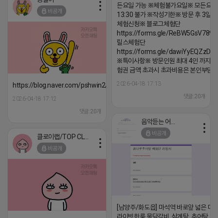
든요일 가능 ※체험불가요일※ 모든요일 1
비공개
13:30 불가 ※작성기한※ 방문 후 3일 
체험신청※ 블로그체험단
https://forms.gle/ReBW5GsV789u
릴스체험단
https://forms.gle/dawiYyEQZzDd
※특이사항※ 방문인원 최대 4인 까지 가
험권 금액 초과시 초과비용은 본인부담입
2026-04-18 17:13
https://blog.naver.com/pshwin2/224023970047
댓글:20개
2026-04-18 17:12
댓글:20개
음악듣는 어피치
비공개
클로이랩/TOP CLASS
비공개
[남양주/화도읍] 마석역 바로앞 넓은 매장
라이빗한룸 물닭갈비, 삼계탕, 추어탕 맛집