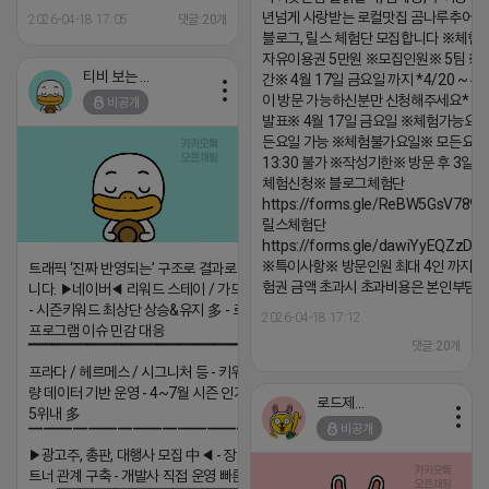
년넘게 사랑받는 로컬맛집 곰나루추어
2026-04-18 17:05
댓글:20개
블로그, 릴스 체험단 모집합니다 ※체험
자유이용권 5만원 ※모집인원※ 5팀 ※
티비 보는 라이언
간※ 4월 17일 금요일 까지 *4/20 ~ 4/
이 방문 가능하신분만 신청해주세요* 
비공개
발표※ 4월 17일 금요일 ※체험가능요일
든요일 가능 ※체험불가요일※ 모든요일 1
13:30 불가 ※작성기한※ 방문 후 3일 
체험신청※ 블로그체험단
https://forms.gle/ReBW5GsV789u
릴스체험단
https://forms.gle/dawiYyEQZzDd
※특이사항※ 방문인원 최대 4인 까지 가
트래픽 ‘진짜 반영되는’ 구조로 결과로 보여드립
험권 금액 초과시 초과비용은 본인부담입
니다. ▶네이버◀ 리워드 스테이 / 가드 / 자몽 등
- 시즌키워드 최상단 상승&유지 多 - 로직변화,
2026-04-18 17:12
프로그램 이슈 민감 대응
댓글:20개
▔▔▔▔▔▔▔▔▔▔▔▔▔▔▔▔▔▔ ▶쿠팡◀
프라다 / 헤르메스 / 시그니처 등 - 키워드 검색
량 데이터 기반 운영 - 4~7월 시즌 인기 키워드
로드제인
5위내 多
비공개
▔▔▔▔▔▔▔▔▔▔▔▔▔▔▔▔▔▔
▶광고주, 총판, 대행사 모집 中◀ - 장기 협업 파
트너 관계 구축 - 개발사 직접 운영 빠른 피드백