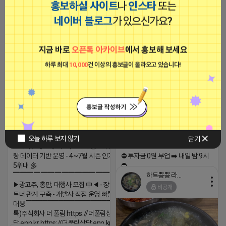
홍보하실 사이트
나
인스타
또는
티비 보는 라이언
네이버 블로그
가 있으신가요?
비공개
https://blog.naver.com/pshwin2/
2026-04-18 15:18
댓글: 0개
지금 바로
오픈톡 아카이브
에서 홍보해 보세요
하루 최대
10,000
건 이상의 홍보글이 올라오고 있습니다!
로드제인
비공개
트래픽 ‘진짜 반영되는’ 구조로 결과로 보여드립
니다. ▶네이버◀ 리워드 스테이 / 가드 / 자몽 등
- 시즌키워드 최상단 상승&유지 多 - 로직변화,
프로그램 이슈 민감 대응
▔▔▔▔▔▔▔▔▔▔▔▔▔▔▔▔▔▔ ▶쿠팡◀
오늘 하루 보지 않기
닫기
프라다 / 헤르메스 / 시그니처 등 - 키워드 검색
량 데이터 기반 운영 - 4~7월 시즌 인기 키워드
⛔️ 투자금 0원 부업 ➡️ 내일 밤 9시
5위내 多
⛔️
하트뿅뿅 라이언
▔▔▔▔▔▔▔▔▔▔▔▔▔▔▔▔▔▔
2026-04-18 17:23
▶광고주, 총판, 대행사 모집 中◀ - 장기 협업 파
비공개
댓글:20개
트너 관계 구축 - 개발사 직접 운영 빠른 피드백
대응 ▔▔▔▔▔▔▔▔▔▔▔▔▔▔▔▔▔▔ (카
톡)주식회사 더 풀림 https://더풀림상
담.enn.kr https://더풀림상담.enn.kr