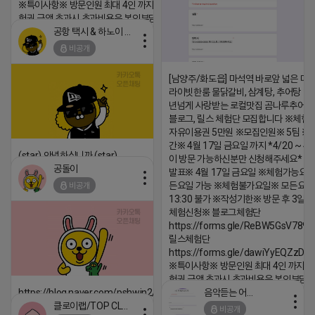
※특이사항※ 방문인원 최대 4인 까지 가능 체
험권 금액 초과시 초과비용은 본인부담입니다.
공항 택시 & 하노이 렌트카
2026-04-18 17:18
비공개
댓글:20개
[남양주/화도읍] 마석역 바로앞 넓은 매장
라이빗한룸 물닭갈비, 삼계탕, 추어탕 맛집
년넘게 사랑받는 로컬맛집 곰나루추어
블로그, 릴스 체험단 모집합니다 ※체험
자유이용권 5만원 ※모집인원※ 5팀 ※
간※ 4월 17일 금요일 까지 *4/20 ~ 4/
(star) 안녕하십니까 (star)
이 방문 가능하신분만 신청해주세요* 
공돌이
발표※ 4월 17일 금요일 ※체험가능요일
2026-04-18 17:12
든요일 가능 ※체험불가요일※ 모든요일 1
비공개
댓글:20개
13:30 불가 ※작성기한※ 방문 후 3일 
체험신청※ 블로그체험단
https://forms.gle/ReBW5GsV789u
릴스체험단
https://forms.gle/dawiYyEQZzDd
※특이사항※ 방문인원 최대 4인 까지 가
험권 금액 초과시 초과비용은 본인부담입
음악듣는 어피치
https://blog.naver.com/pshwin2/224023970047
2026-04-18 17:13
클로이랩/TOP CLASS
비공개
2026-04-18 17:12