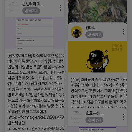
빈털터리 제이지
2026-04-18 17:26
비공개
댓글:20개
김대리
비공개
https://m.blog.naver.com/wlgus
[남양주/화도읍] 마석역 바로앞 넓은 매장과, 프
2026-04-18 17:23
라이빗한룸 물닭갈비, 삼계탕, 추어탕 맛집 10
댓글:20개
년넘게 사랑받는 로컬맛집 곰나루추어탕에서
블로그, 릴스 체험단 모집합니다 ※체험메뉴※
자유이용권 5만원 ※모집인원※ 5팀 ※모집기
(선물)쇼핑몰 계속 하실 건가요? ╰➤열
간※ 4월 17일 금요일 까지 *4/20 ~ 4/26 사
이유? 딱 하나입니다. ╰➤레드오션? 아니
이 방문 가능하신분만 신청해주세요* ※체험단
방식으로 팔고 있어서 그래요! (하트)이번
발표※ 4월 17일 금요일 ※체험가능요일※ 모
방법이 아니라 방향을 바꿔드립니다 ╰➤4월
든요일 가능 ※체험불가요일※ 모든요일 12 ~
녁9시 ╰➤지금 구조를 바꿀 마지막 기회
13:30 불가 ※작성기한※ 방문 후 3일 이내 ※
https://blog.naver.com/eocomim
체험신청※ 블로그체험단
호호 부는 튜브
2026-04-18 17:15
https://forms.gle/ReBW5GsV789ur2Pz6
비공개
릴스체험단
댓글:20개
https://forms.gle/dawiYyEQZzDdqf8W8