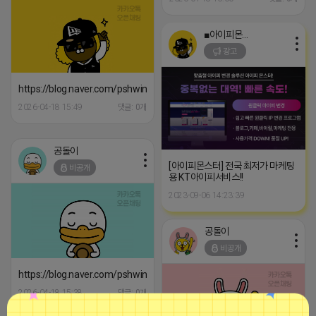
■아이피몬스터■
광고
https://blog.naver.com/pshwin2/224163874231
2026-04-18 15:49
댓글: 0개
공돌이
[아이피몬스터] 전국 최저가 마케팅
비공개
용 KT아이피서비스!!
2023-09-06 14:23:39
공돌이
비공개
https://blog.naver.com/pshwin2/224166675209
2026-04-18 15:38
댓글: 0개