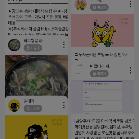
로드제인
2026-04-18 17:12
▔▔▔▔▔▔▔▔▔▔▔▔▔▔▔▔▔▔
비공개
▶광고주, 총판, 대행사 모집 中◀ - 장기 협업 파
댓글:20개
트너 관계 구축 - 개발사 직접 운영 빠른 피드백
대응 ▔▔▔▔▔▔▔▔▔▔▔▔▔▔▔▔▔▔ (카
톡)주식회사 더 풀림 https://더풀림상
담.enn.kr https://더풀림상담.enn.kr
하트뿅뿅 라이언
2026-04-18 17:26
비공개
댓글:20개
⛔️ 투자금 0원 부업 ➡️ 내일 밤 9시
⛔️
빈털터리 제이지
2026-04-18 17:23
비공개
댓글:20개
김대리
비공개
[남양주/화도읍] 마석역 바로앞 넓은 매장
https://m.blog.naver.com/wlgus1647/224253846149
라이빗한룸 물닭갈비, 삼계탕, 추어탕 맛집
년넘게 사랑받는 로컬맛집 곰나루추어
2026-04-18 17:23
블로그, 릴스 체험단 모집합니다 ※체험