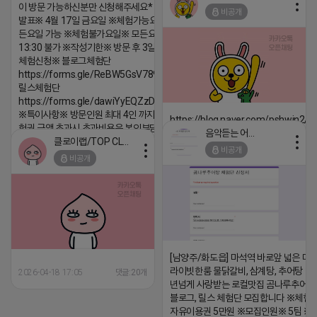
2026-04-18 17:12
이 방문 가능하신분만 신청해주세요* ※체험단
비공개
발표※ 4월 17일 금요일 ※체험가능요일※ 모
댓글:20개
든요일 가능 ※체험불가요일※ 모든요일 12 ~
13:30 불가 ※작성기한※ 방문 후 3일 이내 ※
체험신청※ 블로그체험단
https://forms.gle/ReBW5GsV789ur2Pz6
릴스체험단
https://forms.gle/dawiYyEQZzDdqf8W8
※특이사항※ 방문인원 최대 4인 까지 가능 체
https://blog.naver.com/pshwin2/
험권 금액 초과시 초과비용은 본인부담입니다.
음악듣는 어피치
2026-04-18 17:12
클로이랩/TOP CLASS
2026-04-18 17:13
비공개
댓글:20개
비공개
댓글:20개
[남양주/화도읍] 마석역 바로앞 넓은 매장
라이빗한룸 물닭갈비, 삼계탕, 추어탕 맛집
2026-04-18 17:05
댓글:20개
년넘게 사랑받는 로컬맛집 곰나루추어
블로그, 릴스 체험단 모집합니다 ※체험
자유이용권 5만원 ※모집인원※ 5팀 ※