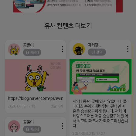
유사 컨텐츠 더보기
마케팅스토어
공돌이
광고
비공개
https://blog.naver.com/pshwin2/224023970047
지역 1등 먼 곳에 있지 않습니다. 플
레이스 순위가 뒷받침이 된다면 매
2026-04-18 17:12
댓글: 0개
출은 승승장구하게 됩니다. 저희 마
케팅스토어는 매출 승승장구에 있어
서 최고의 파트너가 되어드리겠습니
공돌이
다.
비공개
2024-09-20 15:17:27