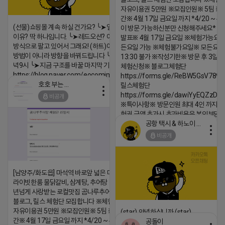
댓글:20개
자유이용권 5만원 ※모집인원※ 5팀 ※
간※ 4월 17일 금요일 까지 *4/20 ~ 4/
(선물)쇼핑몰 계속 하실 건가요? ╰➤열심히 해도 안되는
이 방문 가능하신분만 신청해주세요* 
이유? 딱 하나입니다. ╰➤레드오션? 아니요! ╰➤모두 같은
발표※ 4월 17일 금요일 ※체험가능요일
방식으로 팔고 있어서 그래요! (하트)이번엔 다릅니다. ╰➤
든요일 가능 ※체험불가요일※ 모든요일 1
방법이 아니라 방향을 바꿔드립니다 ╰➤4월 21일(화) 저
13:30 불가 ※작성기한※ 방문 후 3일 
녁9시 ╰➤지금 구조를 바꿀 마지막 기회
체험신청※ 블로그체험단
https://blog.naver.com/eocomim/224250518436
https://forms.gle/ReBW5GsV789u
호호 부는 튜브
릴스체험단
2026-04-18 17:15
https://forms.gle/dawiYyEQZzDd
비공개
댓글:20개
※특이사항※ 방문인원 최대 4인 까지 가
험권 금액 초과시 초과비용은 본인부담입
공항 택시 & 하노이 렌트카
2026-04-18 17:18
비공개
댓글:20개
[남양주/화도읍] 마석역 바로앞 넓은 매장과, 프
라이빗한룸 물닭갈비, 삼계탕, 추어탕 맛집 10
년넘게 사랑받는 로컬맛집 곰나루추어탕에서
블로그, 릴스 체험단 모집합니다 ※체험메뉴※
자유이용권 5만원 ※모집인원※ 5팀 ※모집기
(star) 안녕하십니까 (star)
간※ 4월 17일 금요일 까지 *4/20 ~ 4/26 사
공돌이