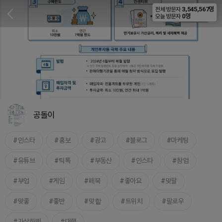
3,545,567명
전체 방문자
비공개
0명
오늘 방문자
공돌이
인스타
홍보
광고
블로그
마케팅
유튜브
틱톡
부동산
인스타
창업
부업
게임
페북
좋아요
맞팔
맞좋
좋반
맞핱
트위치
팔로우
가상화폐
대행