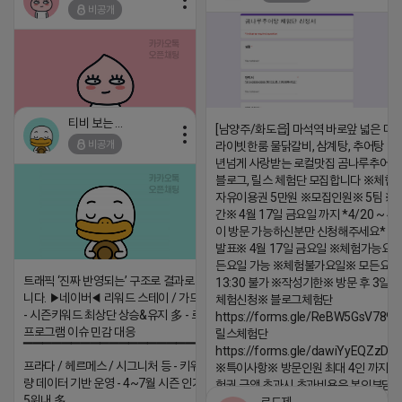
댓글:20개
비공개
댓글:20개
티비 보는 라이언
[남양주/화도읍] 마석역 바로앞 넓은 매장
비공개
라이빗한룸 물닭갈비, 삼계탕, 추어탕 맛집
2026-04-18 17:05
댓글:20개
년넘게 사랑받는 로컬맛집 곰나루추어
블로그, 릴스 체험단 모집합니다 ※체험
자유이용권 5만원 ※모집인원※ 5팀 ※
간※ 4월 17일 금요일 까지 *4/20 ~ 4/
이 방문 가능하신분만 신청해주세요* 
발표※ 4월 17일 금요일 ※체험가능요일
든요일 가능 ※체험불가요일※ 모든요일 1
트래픽 ‘진짜 반영되는’ 구조로 결과로 보여드립
13:30 불가 ※작성기한※ 방문 후 3일 
니다. ▶네이버◀ 리워드 스테이 / 가드 / 자몽 등
체험신청※ 블로그체험단
- 시즌키워드 최상단 상승&유지 多 - 로직변화,
https://forms.gle/ReBW5GsV789u
프로그램 이슈 민감 대응
릴스체험단
▔▔▔▔▔▔▔▔▔▔▔▔▔▔▔▔▔▔ ▶쿠팡◀
https://forms.gle/dawiYyEQZzDd
프라다 / 헤르메스 / 시그니처 등 - 키워드 검색
※특이사항※ 방문인원 최대 4인 까지 가
량 데이터 기반 운영 - 4~7월 시즌 인기 키워드
험권 금액 초과시 초과비용은 본인부담입
5위내 多