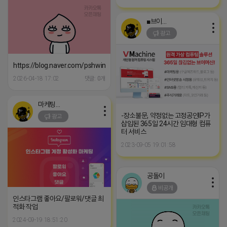
■브이머신■
광고
https://blog.naver.com/pshwin2/224024290494
2026-04-18 17:02
댓글: 0개
마케팅스토어
-장소불문, 약정없는 고정공인IP가
광고
삽입된 365일 24시간 임대형 컴퓨
터 서비스
2023-09-05 19:01:58
공돌이
비공개
인스타그램 좋아요/팔로워/댓글 최
적화 작업
2024-09-19 18:51:20