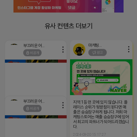
유사 컨텐츠 더보기
마케팅스토어
부끄러운 어피치
광고
비공개
부끄러운 어피치
https://m.blog.naver.com/tnsrbfkddmsw/223529581047?
지역 1등 먼 곳에 있지 않습니다. 플
recommendTrackingCode=0
레이스 순위가 뒷받침이 된다면 매
비공개
출은 승승장구하게 됩니다. 저희 마
2026-04-18 15:41
댓글: 0개
케팅스토어는 매출 승승장구에 있어
서 최고의 파트너가 되어드리겠습니
다.
2024-09-20 15:17:27