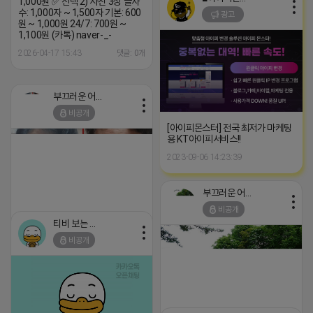
1,000원 ✅ 선택 2) 사진 3장 글자
recommendTrackingCode=0
수: 1,000자 ~ 1,500자 기본: 600
광고
원 ~ 1,000원 24/7: 700원 ~
2026-04-17 15:30
댓글: 0개
1,100원 (카톡) naver-_-
2026-04-17 15:43
댓글: 0개
부끄러운 어피치
비공개
[아이피몬스터] 전국 최저가 마케팅
용 KT아이피서비스!!
2023-09-06 14:23:39
부끄러운 어피치
비공개
티비 보는 라이언
https://m.blog.naver.com/tnsrbfkddmsw/223538390640?
recommendTrackingCode=0
비공개
2026-04-17 13:35
댓글: 0개