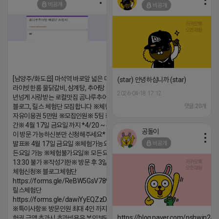
비공개
비공개
댓글:20개
[남양주/화도읍] 마석역 바로앞 넓은 매장과, 프
(star) 안녕하십니까 (star)
라이빗한룸 물닭갈비, 삼계탕, 추어탕 맛집 10
2026-04-18 17:12
년넘게 사랑받는 로컬맛집 곰나루추어탕에서
블로그, 릴스 체험단 모집합니다 ※체험메뉴※
댓글:20개
자유이용권 5만원 ※모집인원※ 5팀 ※모집기
간※ 4월 17일 금요일 까지 *4/20 ~ 4/26 사
공돌이
이 방문 가능하신분만 신청해주세요* ※체험단
비공개
발표※ 4월 17일 금요일 ※체험가능요일※ 모
든요일 가능 ※체험불가요일※ 모든요일 12 ~
13:30 불가 ※작성기한※ 방문 후 3일 이내 ※
체험신청※ 블로그체험단
https://forms.gle/ReBW5GsV789ur2Pz6
릴스체험단
https://forms.gle/dawiYyEQZzDdqf8W8
※특이사항※ 방문인원 최대 4인 까지 가능 체
https://blog.naver.com/pshwin2/
험권 금액 초과시 초과비용은 본인부담입니다.