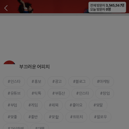
3,545,567명
전체 방문자
비공개
0명
오늘 방문자
부끄러운 어피치
인스타
홍보
광고
블로그
마케팅
유튜브
틱톡
부동산
인스타
창업
부업
게임
페북
좋아요
맞팔
맞좋
좋반
맞핱
트위치
팔로우
가상화폐
대행