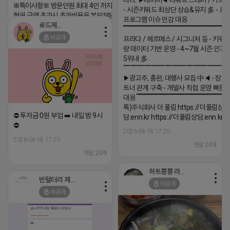
니다. ▶네이버◀ 리워드 스테이 / 가드 /
※특이사항※ 방문인원 최대 4인 까지 가능 체
- 시즌키워드 최상단 상승&유지 多 - 로
험권 금액 초과시 초과비용은 본인부담입니다.
프로그램 이슈 민감 대응
로드제인
▔▔▔▔▔▔▔▔▔▔▔▔▔▔▔▔▔▔ 
2026-04-18 17:12
비공개
프라다 / 헤르메스 / 시그니처 등 - 키워
댓글:20개
량 데이터 기반 운영 - 4~7월 시즌 인기
5위내 多
▔▔▔▔▔▔▔▔▔▔▔▔▔▔▔
▶광고주, 총판, 대행사 모집 中◀ - 장기
트너 관계 구축 - 개발사 직접 운영 빠른
대응 ▔▔▔▔▔▔▔▔▔▔▔▔▔▔▔▔▔▔
톡)주식회사 더 풀림 https://더풀림상
⛔️ 투자금 0원 부업 ➡️ 내일 밤 9시
담.enn.kr https://더풀림상담.enn.kr
⛔️
2026-04-18 17:26
2026-04-18 17:23
댓글:20개
댓글:20개
하트뿅뿅 라이언
빈털터리 제이지
비공개
비공개