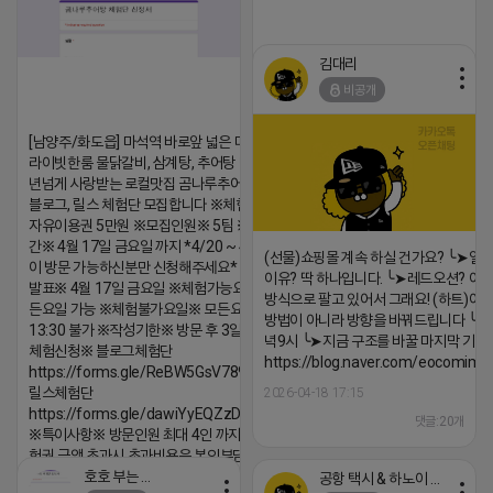
김대리
비공개
[남양주/화도읍] 마석역 바로앞 넓은 매장과, 프
https://m.blog.naver.com/wlgus
라이빗한룸 물닭갈비, 삼계탕, 추어탕 맛집 10
2026-04-18 17:23
년넘게 사랑받는 로컬맛집 곰나루추어탕에서
블로그, 릴스 체험단 모집합니다 ※체험메뉴※
댓글:20개
자유이용권 5만원 ※모집인원※ 5팀 ※모집기
간※ 4월 17일 금요일 까지 *4/20 ~ 4/26 사
(선물)쇼핑몰 계속 하실 건가요? ╰➤열
이 방문 가능하신분만 신청해주세요* ※체험단
이유? 딱 하나입니다. ╰➤레드오션? 아니
발표※ 4월 17일 금요일 ※체험가능요일※ 모
방식으로 팔고 있어서 그래요! (하트)이번
든요일 가능 ※체험불가요일※ 모든요일 12 ~
방법이 아니라 방향을 바꿔드립니다 ╰➤4월
13:30 불가 ※작성기한※ 방문 후 3일 이내 ※
녁9시 ╰➤지금 구조를 바꿀 마지막 기회
체험신청※ 블로그체험단
https://blog.naver.com/eocomim
https://forms.gle/ReBW5GsV789ur2Pz6
릴스체험단
2026-04-18 17:15
https://forms.gle/dawiYyEQZzDdqf8W8
댓글:20개
※특이사항※ 방문인원 최대 4인 까지 가능 체
험권 금액 초과시 초과비용은 본인부담입니다.
호호 부는 튜브
공항 택시 & 하노이 렌트카
2026-04-18 17:18