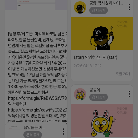
공항 택시 & 하노이 렌트카
비공개
[남양주/화도읍] 마석역 바로앞 넓은 매장과, 프
라이빗한룸 물닭갈비, 삼계탕, 추어탕 맛집 10
년넘게 사랑받는 로컬맛집 곰나루추어탕에서
블로그, 릴스 체험단 모집합니다 ※체험메뉴※
자유이용권 5만원 ※모집인원※ 5팀 ※모집기
(star) 안녕하십니까 (star)
간※ 4월 17일 금요일 까지 *4/20 ~ 4/26 사
2026-04-18 17:12
이 방문 가능하신분만 신청해주세요* ※체험단
댓글:20개
발표※ 4월 17일 금요일 ※체험가능요일※ 모
든요일 가능 ※체험불가요일※ 모든요일 12 ~
13:30 불가 ※작성기한※ 방문 후 3일 이내 ※
공돌이
체험신청※ 블로그체험단
비공개
https://forms.gle/ReBW5GsV789ur2Pz6
릴스체험단
https://forms.gle/dawiYyEQZzDdqf8W8
※특이사항※ 방문인원 최대 4인 까지 가능 체
험권 금액 초과시 초과비용은 본인부담입니다.
음악듣는 어피치
2026-04-18 17:13
비공개