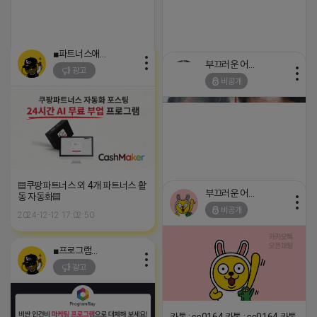
■파트너스애드온■
https://m.blog.naver.com/tnsrbfkddmsw/223529581047?
https://m.blog.naver.com/tnsrb
부끄러운 어피치
recommendTrackingCode=0
recommendTrackingCode=0
광고
비공개
2026-04-18 09:52
댓글: 0개
2026-04-18 07:58
댓글: 0개
▤쿠팡파트너스 외 4개 파트너스 활
부끄러운 어피치
https://m.blog.naver.com/tnsrb
동 자동화▤
recommendTrackingCode=0
비공개
2024-12-12 17:02:50
2026-04-17 17:14
댓글: 0개
■프로그램베이■
광고