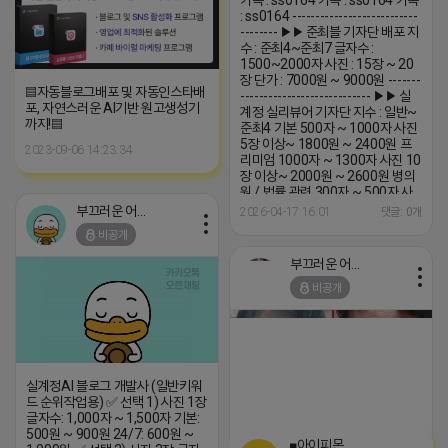
카톡 : ss0164 카톡 : ss0164 카톡
: ss0164 ---------------------------
-------- ▶▶ 준최블 기자단 배포 지
수 : 준최4~준최7 글자수 :
1500~2000자 사진 : 15장 ~ 20
장 단가 : 7000원 ~ 9000원 -------
▤자동블로그배포 및 자동인스타배
---------------------------- ▶▶ 실
포, 자연스러운 AI기반 원고생성기
계정 실리뷰어 기자단 지수 : 일반~
까지!▤
준최4 기본 500자 ~ 1000자 사진
5장 이상~ 1800원 ~ 2400원 프
2023-09-06 14:23:34
리미엄 1000자 ~ 1300자 사진 10
장 이상~ 2000원 ~ 2600원 병의
원 / 법률 관련 300자 ~ 500자 사
진5장 이상~ 1800원~2400원 지
부끄러운 어피치
2026-04-17 16:01
댓글: 0개
수: 일반 ~ 준최4 (평균 준최2~4) -
비공개
----------------------------------
▶▶ AI비실계정 UI제공 기본블
부끄러운 어피치
400원~ 247활성 500원~ --------
--------------------------- ▶▶ AI실
비공개
계정 A타입...
실계정AI 블로그 개발사 (일반키워
드 순위작업용) ✅ 선택 1) 사진 1장
글자수: 1,000자 ~ 1,500자 기본:
500원 ~ 900원 24/7: 600원 ~
■아이피몬스터■
https://m.blog.naver.com/tnsrb