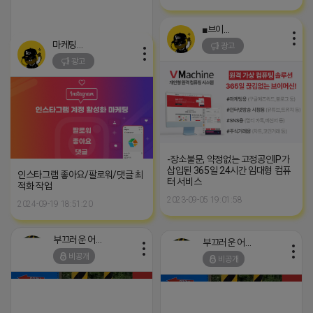
■브이머신■
마케팅스토어
https://m.blog.naver.com/tnsrbfkddmsw/223529581047?
광고
recommendTrackingCode=0
광고
2026-04-18 11:58
댓글: 0개
-장소불문, 약정없는 고정공인IP가
삽입된 365일 24시간 임대형 컴퓨
인스타그램 좋아요/팔로워/댓글 최
터 서비스
적화 작업
2023-09-05 19:01:58
2024-09-19 18:51:20
부끄러운 어피치
부끄러운 어피치
비공개
비공개