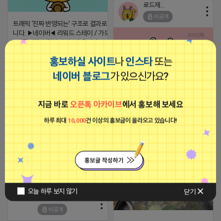
로드제인
https://m.blog.naver.com/tnsrb
비공개
recommendTrackingCode=0
트래픽 ‘진짜 반영되는’ 구조로 결과로 보여드립
니다. ▶네이버◀ 리워드 스테이 / 가드 / 자몽 등
2026-04-16 20:31
댓글: 0개
- 시즌키워드 최상단 상승&유지 多 - 로직변화,
프로그램 이슈 민감 대응
홍보하실 사이트
나
인스타
또는
▔▔▔▔▔▔▔▔▔▔▔▔▔▔▔▔▔▔ ▶쿠팡◀
프라다 / 헤르메스 / 시그니처 등 - 키워드 검색
네이버 블로그
가 있으신가요?
량 데이터 기반 운영 - 4~7월 시즌 인기 키워드
5위내 多
⛔️ 투자금 0원 부업 ➡️ 내일 밤 9시
▔▔▔▔▔▔▔▔▔▔▔▔▔▔▔▔▔▔
⛔️
지금 바로
오픈톡 아카이브
에서 홍보해 보세요
▶광고주, 총판, 대행사 모집 中◀ - 장기 협업 파
2026-04-18 17:23
트너 관계 구축 - 개발사 직접 운영 빠른 피드백
하루 최대
10,000
건 이상의 홍보글이 올라오고 있습니다!
대응 ▔▔▔▔▔▔▔▔▔▔▔▔▔▔▔▔▔▔ (카
댓글:20개
톡)주식회사 더 풀림 https://더풀림상
담.enn.kr https://더풀림상담.enn.kr
하트뿅뿅 라이언
2026-04-18 17:26
비공개
댓글:20개
오늘 하루 보지 않기
닫기
빈털터리 제이지
비공개