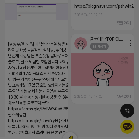
댓글:20개
https://blog.naver.com/pshwin2/
2026-04-18 17:12
댓글:20개
클로이랩/TOP CLASS
[남양주/화도읍] 마석역 바로앞 넓은 매장과, 프
비공개
라이빗한룸 물닭갈비, 삼계탕, 추어탕 맛집 10
년넘게 사랑받는 로컬맛집 곰나루추어탕에서
블로그, 릴스 체험단 모집합니다 ※체험메뉴※
자유이용권 5만원 ※모집인원※ 5팀 ※모집기
간※ 4월 17일 금요일 까지 *4/20 ~ 4/26 사
이 방문 가능하신분만 신청해주세요* ※체험단
발표※ 4월 17일 금요일 ※체험가능요일※ 모
든요일 가능 ※체험불가요일※ 모든요일 12 ~
2026-04-18 17:05
댓글:20개
13:30 불가 ※작성기한※ 방문 후 3일 이내 ※
체험신청※ 블로그체험단
https://forms.gle/ReBW5GsV789ur2Pz6
릴스체험단
https://forms.gle/dawiYyEQZzDdqf8W8
※특이사항※ 방문인원 최대 4인 까지 가능 체
험권 금액 초과시 초과비용은 본인부담입니다.