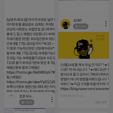
[남양주/화도읍] 마석역 바로앞 넓은 매장과, 프
김대리
라이빗한룸 물닭갈비, 삼계탕, 추어탕 맛집 10
비공개
년넘게 사랑받는 로컬맛집 곰나루추어탕에서
블로그, 릴스 체험단 모집합니다 ※체험메뉴※
자유이용권 5만원 ※모집인원※ 5팀 ※모집기
https://m.blog.naver.com/wlgus
간※ 4월 17일 금요일 까지 *4/20 ~ 4/26 사
2026-04-18 17:23
이 방문 가능하신분만 신청해주세요* ※체험단
발표※ 4월 17일 금요일 ※체험가능요일※ 모
댓글:20개
든요일 가능 ※체험불가요일※ 모든요일 12 ~
13:30 불가 ※작성기한※ 방문 후 3일 이내 ※
(선물)쇼핑몰 계속 하실 건가요? ╰➤열
체험신청※ 블로그체험단
이유? 딱 하나입니다. ╰➤레드오션? 아니
https://forms.gle/ReBW5GsV789ur2Pz6
방식으로 팔고 있어서 그래요! (하트)이번
릴스체험단
방법이 아니라 방향을 바꿔드립니다 ╰➤4월
https://forms.gle/dawiYyEQZzDdqf8W8
녁9시 ╰➤지금 구조를 바꿀 마지막 기회
※특이사항※ 방문인원 최대 4인 까지 가능 체
https://blog.naver.com/eocomim
험권 금액 초과시 초과비용은 본인부담입니다.
2026-04-18 17:15
호호 부는 튜브
2026-04-18 17:18
비공개
댓글:20개
댓글:20개