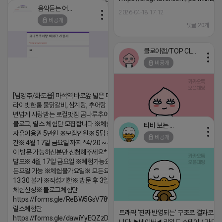
음악듣는 어피치
2026-04-18 17:12
2026-04-18 17:13
비공개
댓글:20개
댓글:20개
클로이랩/TOP CLASS
비공개
[남양주/화도읍] 마석역 바로앞 넓은 매장과, 프
라이빗한룸 물닭갈비, 삼계탕, 추어탕 맛집 10
년넘게 사랑받는 로컬맛집 곰나루추어탕에서
블로그, 릴스 체험단 모집합니다 ※체험메뉴※
티비 보는 라이언
자유이용권 5만원 ※모집인원※ 5팀 ※모집기
비공개
간※ 4월 17일 금요일 까지 *4/20 ~ 4/26 사
2026-04-18 17:05
댓글:20개
이 방문 가능하신분만 신청해주세요* ※체험단
발표※ 4월 17일 금요일 ※체험가능요일※ 모
든요일 가능 ※체험불가요일※ 모든요일 12 ~
13:30 불가 ※작성기한※ 방문 후 3일 이내 ※
체험신청※ 블로그체험단
https://forms.gle/ReBW5GsV789ur2Pz6
릴스체험단
트래픽 ‘진짜 반영되는’ 구조로 결과로 
https://forms.gle/dawiYyEQZzDdqf8W8