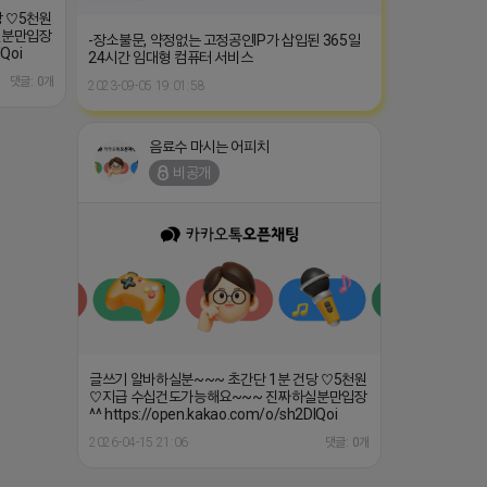
당 ♡5천원
실분만입장
-장소불문, 약정없는 고정공인IP가 삽입된 365일
IQoi
24시간 임대형 컴퓨터 서비스
댓글: 0개
2023-09-05 19:01:58
음료수 마시는 어피치
비공개
글쓰기 알바하실분~~~ 초간단 1분 건당 ♡5천원
♡지급 수십건도가능해요~~~ 진짜하실분만입장
^^ https://open.kakao.com/o/sh2DIQoi
2026-04-15 21:06
댓글: 0개