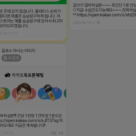
글쓰기 알바하실분~~~ 초간단 1분 건
♡지급 수십건도가능해요~~~ 진짜하
 먼 곳에 있지 않습니다. 플레이스 순위가
^^ https://open.kakao.com/o/sh2D
된다면 매출은 승승장구하게 됩니다. 저
스토어는 매출 승승장구에 있어서 최고의
2026-04-16 21:48
 되어드리겠습니다.
0 15:17:27
음료수 마시는 어피치
비공개
바하실분!!! 건당 1천원 1건작성 1분도안
s://open.kakao.com/o/sJIT5Txg 하
어오세요 지급은 계속됩니다!!
17 15:13
댓글: 0개