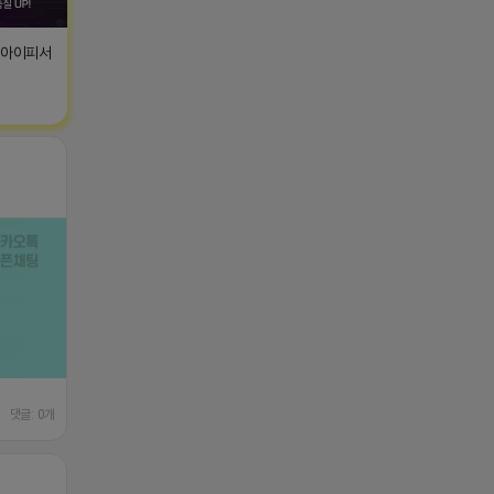
T아이피서
댓글: 0개