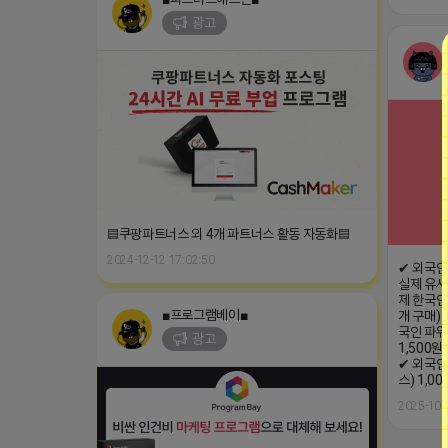
광고
▤쿠팡파트너스 외 4개 파트너스 활동 자동화▤
2024-12-12 17:02:50
✔ 외국인
실제 유사
제 한국인
■프로그램베이■
개 구매) 
국인 파워
광고
1,500원
✔ 외국인
스) 1,0
2025-10-