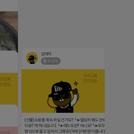
김대리
비공개
1647/224253846149
댓글:20개
(선물)쇼핑몰 계속 하실 건가요? ╰➤열심히 해도 안되는
이유? 딱 하나입니다. ╰➤레드오션? 아니요! ╰➤모두 같은
댓글:20개
방식으로 팔고 있어서 그래요! (하트)이번엔 다릅니다. ╰➤