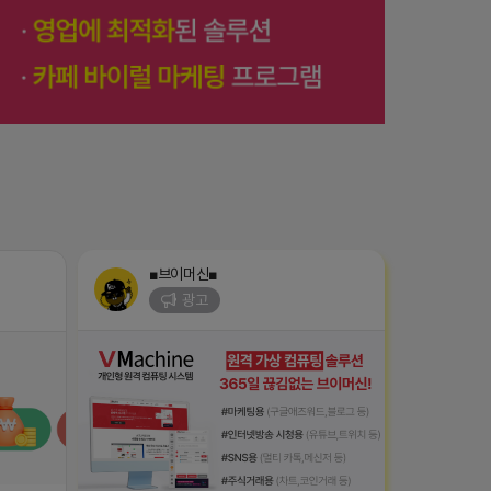
■브이머신■
광고