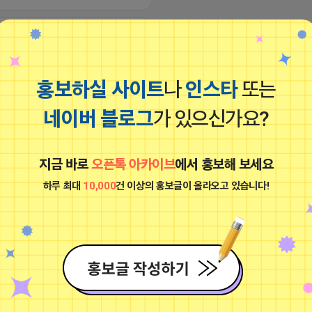
음료수 마시는 어피치
비공개
홍보하실 사이트
나
인스타
또는
네이버 블로그
가 있으신가요?
지금 바로
오픈톡 아카이브
에서 홍보해 보세요
하루 최대
10,000
건 이상의 홍보글이 올라오고 있습니다!
 팔로워 [리필없음] 100명당 1000원 ✔
 한국인 팔로워 100명당 15000원 ✔ 실
음료수 마시는 어피치
 커스텀/랜덤 댓글 1개당 500원 (최소 3
✔ 한국인 좋아요 100개당 1,000원 ✔ 한
비공개
 좋아요 (최적화에도 도움) 100개당
 ✔ 실제 한국인 좋아요 100개당 2,500원
 좋아요 100개당 500원 ✔ 조회수 (릴
00회당 1,000원
25 13:40
댓글: 0개