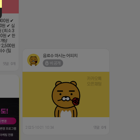
000원 ✔
0원 ✔ 실
 (최소 3
00원 ✔ 한
0개당
 2,500원
회수 (릴
음료수 마시는 어피치
비공개
댓글: 0개
2025-10-21 10:34
댓글: 0개