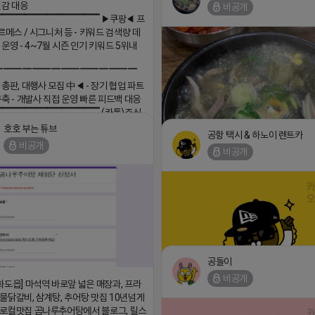
민감 대응
비공개
▔▔▔▔▔▔▔▔▔▔▔▔▔▔ ▶쿠팡◀ 프
르메스 / 시그니처 등 - 키워드 검색량 데
 운영 - 4~7월 시즌 인기 키워드 5위내
▔▔▔▔▔▔▔▔▔▔▔▔▔▔▔
 총판, 대행사 모집 中◀ - 장기 협업 파트
구축 - 개발사 직접 운영 빠른 피드백 대응
▔▔▔▔▔▔▔▔▔▔▔▔▔▔ (카톡)주식
 https://더풀림상담.enn.kr https://
호호 부는 튜브
공항 택시 & 하노이 렌트카
enn.kr
비공개
비공개
18 17:26
댓글:20개
https://m.blog.naver.com/wlgus
2026-04-18 17:23
공돌이
비공개
화도읍] 마석역 바로앞 넓은 매장과, 프라
(star) 안녕하십니까 (star)
물닭갈비, 삼계탕, 추어탕 맛집 10년넘게
로컬맛집 곰나루추어탕에서 블로그, 릴스
2026-04-18 17:12