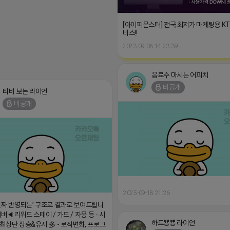
[아이피몬스터] 전국 최저가 마케팅용 K
비스!!
2023-09-06 14:23:39
음료수 마시는 어피치
비공개
티비 보는 라이언
비공개
2025-09-18 21:26
진짜 반영되는’ 구조로 결과로 보여드립니
버◀ 리워드 스테이 / 가드 / 자몽 등 - 시
하트뿅뿅 라이언
최상단 상승&유지 多 - 로직변화, 프로그