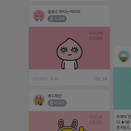
음료수 마시는 어피치
비공개
2025-09-21 09:46
댓글: 0개
로드제인
비공개
트래픽 ‘
다. ▶네이
즌키워드 