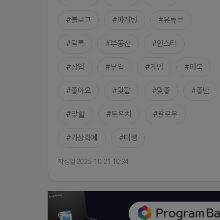
블로그
마케팅
유튜브
틱톡
부동산
인스타
창업
부업
게임
페북
좋아요
맞팔
맞좋
좋반
맞핱
트위치
팔로우
가상화폐
대행
작성일 2025-10-21 10:34