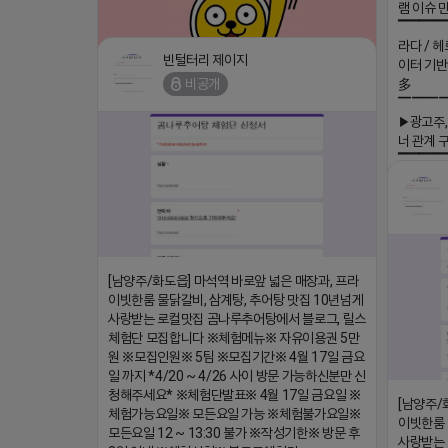
램 이슈 
▔▔▔▔
라다 / 헤
빈털터리 제이지
이터 기반
비공개
多
⛔️ 투자금 0원 부업 ➡️ 내일 밤 9시 ⛔️
▔▔▔
댓글:20개
▶광고주,
2026-04-18 17:23
너 관계 
▔▔▔▔
회사 더 풀림
더풀림상담.
2026-04-
[남양주/화도읍] 마석역 바로앞 넓은 매장과, 프라
이빗한룸 물닭갈비, 삼계탕, 추어탕 맛집 10년넘게
사랑받는 로컬맛집 곰나루추어탕에서 블로그, 릴스
체험단 모집합니다 ※체험메뉴※ 자유이용권 5만
원 ※모집인원※ 5팀 ※모집기간※ 4월 17일 금요
일 까지 *4/20 ~ 4/26 사이 방문 가능하신분만 신
청해주세요* ※체험단발표※ 4월 17일 금요일 ※
[남양주/
체험가능요일※ 모든요일 가능 ※체험불가요일※
이빗한룸 
모든요일 12 ~ 13:30 불가 ※작성기한※ 방문 후
사랑받는 