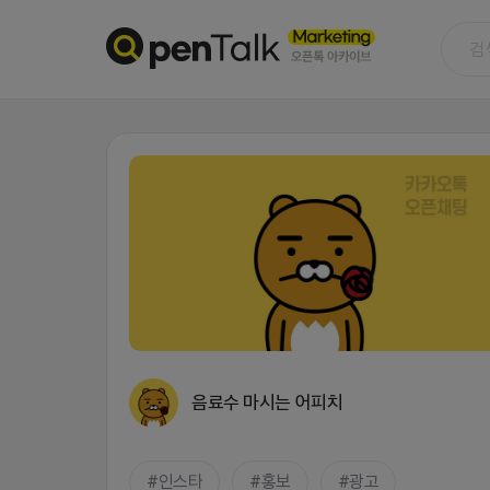
음료수 마시는 어피치
인스타
홍보
광고