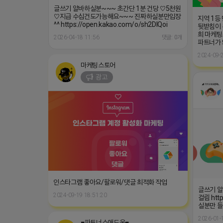
글쓰기 알바하실분~~~ 초간단 1분 건당 ♡5천원
♡지급 수십건도가능해요~~~ 진짜하실분만입장
지역 1등
^^ https://open.kakao.com/o/sh2DIQoi
뒷받침이 
희 마케팅
2026-04-18 11:56
댓글: 0개
파트너가
2024-09-2
마케팅스토어
광고
인스타그램 좋아요/팔로워/댓글 최적화 작업
글쓰기 알
2024-09-19 18:51:20
걸림 http
실분만 들
2026-01-
■파트너스애드온■