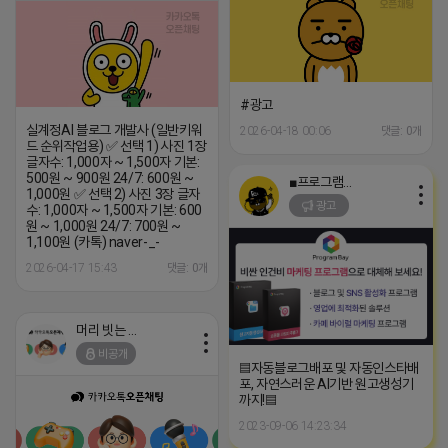
#광고
실계정AI 블로그 개발사 (일반키워
2026-04-18 00:06
댓글: 0개
드 순위작업용) ✅ 선택 1) 사진 1장
글자수: 1,000자 ~ 1,500자 기본:
500원 ~ 900원 24/7: 600원 ~
■프로그램베이■
1,000원 ✅ 선택 2) 사진 3장 글자
광고
수: 1,000자 ~ 1,500자 기본: 600
원 ~ 1,000원 24/7: 700원 ~
1,100원 (카톡) naver-_-
2026-04-17 15:43
댓글: 0개
머리 빗는 네오
비공개
▤자동블로그배포 및 자동인스타배
포, 자연스러운 AI기반 원고생성기
까지!▤
2023-09-06 14:23:34