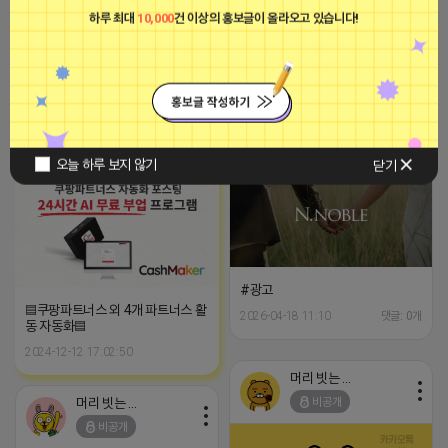
하루 최대
10,000
건 이상의 홍보글이 올라오고 있습니다!
인스타그램 좋아요/팔로워/댓글 최
적화 작업
#광고
2024-09-19 18:51:20
2026-04-18 11:51
댓글: 0개
머리 빗는 네오
■파트너스애드온■
비공개
광고
오늘 하루 보지 않기
닫기
#광고
▤쿠팡파트너스 외 4개 파트너스 활
2026-04-18 11:10
댓글: 0개
동 자동화▤
2024-12-12 17:02:50
머리 빗는 네오
머리 빗는 네오
비공개
비공개