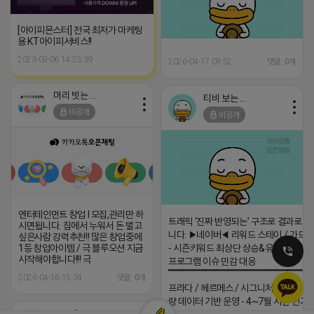
[아이피몬스터] 전국 최저가 마케팅
용 KT아이피서비스!!
2023-09-06 14:23:39
2026-04-17 09:52
댓글: 0개
머리 빗는 네오
티비 보는 라이언
비공개
비공개
엔터테인먼트 창업 l 모집,관리만 하
트래픽 ‘진짜 반영되는’ 구조로 결과로 
시면됩니다. 집에서 누워서 돈 벌고
니다. ▶네이버◀ 리워드 스테이 / 가드 /
싶은사람 강력추천!! 많은 창업중에
1등 창업아이템 / 극 블루오션 지금
- 시즌키워드 최상단 상승&유지 多 - 로
시작해야합니다!!! 극
프로그램 이슈 민감 대응
▔▔▔▔▔▔▔▔▔▔▔▔▔▔▔▔▔▔ 
2026-04-16 15:34
댓글: 0개
프라다 / 헤르메스 / 시그니처 등 - 키워
량 데이터 기반 운영 - 4~7월 시즌 인기