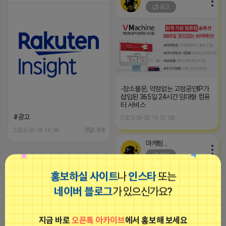
광고
-장소불문, 약정없는 고정공인IP가
삽입된 365일 24시간 임대형 컴퓨
터 서비스
#광고
2023-09-05 19:01:58
2026-04-18 14:36
댓글: 0개
마케팅스토어
광고
머리 빗는 네오
비공개
홍보하실 사이트
나
인스타
또는
네이버 블로그
가 있으신가요?
지금 바로
오픈톡 아카이브
에서 홍보해 보세요