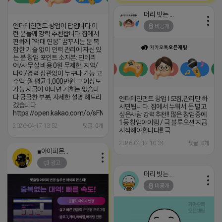
머리 빗는 네오
엔터테인먼트 창업이 답입니다 이
비공개
런 분들께 강력 추천합니다 집에서
편하게 "억대 연봉" 꿈꾸시는 분 복
잡한 기술 없이 인력 관리에 자신 있
는 분 창업 포인트 소자본: 인테리
어/사무실 비용 0원 무제한: 지역/
나이/경력 상관없이 누구나 가능 고
수익: 월 평균 1,000만원 그 이상도
가능 지금이 아니면 기회는 없습니
다 궁금한 부분, 자세한 설명 해드리
엔터테인먼트 창업 l 모집,관리만 하
겠습니다
시면됩니다. 집에서 누워서 돈 벌고
https://open.kakao.com/o/sFN24Qei
싶은사람 강력추천!! 많은 창업중에
1등 창업아이템 / 극 블루오션 지금
2026-04-17 13:52
댓글: 0개
시작해야합니다!!! 극
2026-04-17 10:34
댓글: 0개
■아이피몬스터■
광고
머리 빗는 네오
비공개