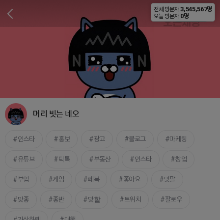
3,545,567명
전체 방문자
비공개
0명
오늘 방문자
머리 빗는 네오
인스타
홍보
광고
블로그
마케팅
유튜브
틱톡
부동산
인스타
창업
부업
게임
페북
좋아요
맞팔
맞좋
좋반
맞핱
트위치
팔로우
가상화폐
대행