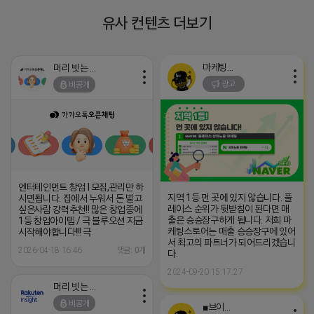
유사 컨텐츠 더보기
마케팅스토어
머리 빗는 네오
광고
비공개
엔터테인먼트 창업 l 모집,관리만 하
지역 1등 먼 곳에 있지 않습니다. 플
시면됩니다. 집에서 누워서 돈 벌고
레이스 순위가 뒷받침이 된다면 매
싶은사람 강력추천!! 많은 창업중에
출은 승승장구하게 됩니다. 저희 마
1등 창업아이템 / 극 블루오션 지금
케팅스토어는 매출 승승장구에 있어
시작해야합니다!!! 극
서 최고의 파트너가 되어드리겠습니
2026-04-18 16:46
댓글: 0개
다.
2024-09-20 15:17:27
머리 빗는 네오
비공개
■브이머신■