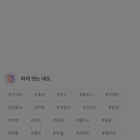
머리 빗는 네오
인스타
홍보
광고
블로그
마케팅
유튜브
틱톡
부동산
인스타
창업
부업
게임
페북
좋아요
맞팔
맞좋
좋반
맞핱
트위치
팔로우