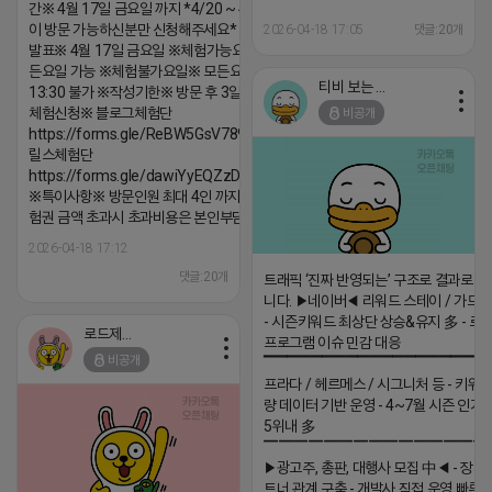
간※ 4월 17일 금요일 까지 *4/20 ~ 4/26 사
이 방문 가능하신분만 신청해주세요* ※체험단
2026-04-18 17:05
댓글:20개
발표※ 4월 17일 금요일 ※체험가능요일※ 모
든요일 가능 ※체험불가요일※ 모든요일 12 ~
티비 보는 라이언
13:30 불가 ※작성기한※ 방문 후 3일 이내 ※
체험신청※ 블로그체험단
비공개
https://forms.gle/ReBW5GsV789ur2Pz6
릴스체험단
https://forms.gle/dawiYyEQZzDdqf8W8
※특이사항※ 방문인원 최대 4인 까지 가능 체
험권 금액 초과시 초과비용은 본인부담입니다.
2026-04-18 17:12
댓글:20개
트래픽 ‘진짜 반영되는’ 구조로 결과로 
니다. ▶네이버◀ 리워드 스테이 / 가드 /
- 시즌키워드 최상단 상승&유지 多 - 로
로드제인
프로그램 이슈 민감 대응
비공개
▔▔▔▔▔▔▔▔▔▔▔▔▔▔▔▔▔▔ 
프라다 / 헤르메스 / 시그니처 등 - 키워
량 데이터 기반 운영 - 4~7월 시즌 인기
5위내 多
▔▔▔▔▔▔▔▔▔▔▔▔▔▔▔
▶광고주, 총판, 대행사 모집 中◀ - 장기
트너 관계 구축 - 개발사 직접 운영 빠른