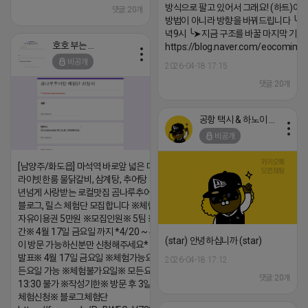
방식으로 팔고 있어서 그래요! (하트)이번
댓글:20개
방법이 아니라 방향을 바꿔드립니다 ╰➤4월
녁9시 ╰➤지금 구조를 바꿀 마지막 기회
호호 부는 튜브
https://blog.naver.com/eocomim
비공개
2026-04-18 17:15
댓글:20개
공항 택시 & 하노이 렌트카
비공개
[남양주/화도읍] 마석역 바로앞 넓은 매장과, 프
라이빗한룸 물닭갈비, 삼계탕, 추어탕 맛집 10
년넘게 사랑받는 로컬맛집 곰나루추어탕에서
블로그, 릴스 체험단 모집합니다 ※체험메뉴※
자유이용권 5만원 ※모집인원※ 5팀 ※모집기
간※ 4월 17일 금요일 까지 *4/20 ~ 4/26 사
(star) 안녕하십니까 (star)
이 방문 가능하신분만 신청해주세요* ※체험단
발표※ 4월 17일 금요일 ※체험가능요일※ 모
2026-04-18 17:12
든요일 가능 ※체험불가요일※ 모든요일 12 ~
댓글:20개
13:30 불가 ※작성기한※ 방문 후 3일 이내 ※
체험신청※ 블로그체험단