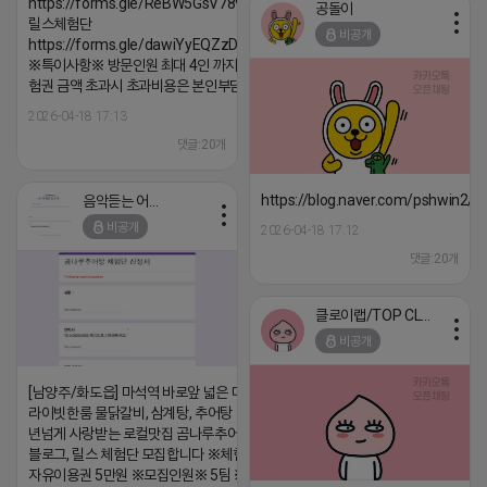
https://forms.gle/ReBW5GsV789ur2Pz6
공돌이
릴스체험단
비공개
https://forms.gle/dawiYyEQZzDdqf8W8
※특이사항※ 방문인원 최대 4인 까지 가능 체
험권 금액 초과시 초과비용은 본인부담입니다.
2026-04-18 17:13
댓글:20개
https://blog.naver.com/pshwin2/
음악듣는 어피치
비공개
2026-04-18 17:12
댓글:20개
클로이랩/TOP CLASS
비공개
[남양주/화도읍] 마석역 바로앞 넓은 매장과, 프
라이빗한룸 물닭갈비, 삼계탕, 추어탕 맛집 10
년넘게 사랑받는 로컬맛집 곰나루추어탕에서
블로그, 릴스 체험단 모집합니다 ※체험메뉴※
자유이용권 5만원 ※모집인원※ 5팀 ※모집기