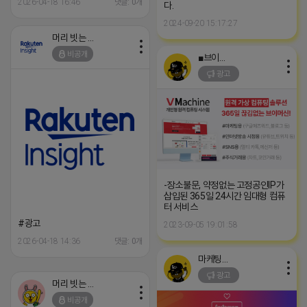
2026-04-18 16:46
댓글: 0개
다.
2024-09-20 15:17:27
머리 빗는 네오
비공개
■브이머신■
광고
-장소불문, 약정없는 고정공인IP가
삽입된 365일 24시간 임대형 컴퓨
터 서비스
#광고
2023-09-05 19:01:58
2026-04-18 14:36
댓글: 0개
마케팅스토어
광고
머리 빗는 네오
비공개