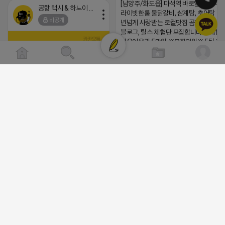
[남양주/화도읍] 마석역 바로앞 넓은 매장
공항 택시 & 하노이 렌트카
라이빗한룸 물닭갈비, 삼계탕, 추어탕 맛집
비공개
년넘게 사랑받는 로컬맛집 곰나루추어
블로그, 릴스 체험단 모집합니다 ※체험
자유이용권 5만원 ※모집인원※ 5팀 ※
간※ 4월 17일 금요일 까지 *4/20 ~ 4/
이 방문 가능하신분만 신청해주세요* 
발표※ 4월 17일 금요일 ※체험가능요일
든요일 가능 ※체험불가요일※ 모든요일 1
13:30 불가 ※작성기한※ 방문 후 3일 
(star) 안녕하십니까 (star)
체험신청※ 블로그체험단
https://forms.gle/ReBW5GsV789u
2026-04-18 17:12
릴스체험단
댓글:20개
https://forms.gle/dawiYyEQZzDd
※특이사항※ 방문인원 최대 4인 까지 가
험권 금액 초과시 초과비용은 본인부담입
공돌이
2026-04-18 17:13
비공개
댓글:20개
음악듣는 어피치
비공개