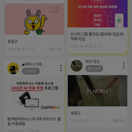
인스타그램 좋아요/팔로워/댓글 최
적화 작업
#광고
2024-09-19 18:51:20
2026-04-18 11:51
댓글: 0개
머리 빗는 네오
■파트너스애드온■
비공개
광고
#광고
▤쿠팡파트너스 외 4개 파트너스 활
2026-04-18 11:10
댓글: 0개
동 자동화▤
2024-12-12 17:02:50