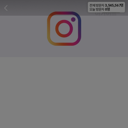
3,545,567명
전체 방문자
비공개
0명
오늘 방문자