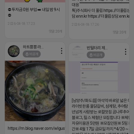
대응 ▔▔▔▔▔▔▔▔▔▔▔▔▔▔▔▔▔▔
⛔️ 투자금 0원 부업 ➡️ 내일 밤 9시
톡)주식회사 더 풀림 https://더풀림상
⛔️
담.enn.kr https://더풀림상담.enn.kr
2026-04-18 17:23
2026-04-18 17:26
댓글:20개
댓글:20개
하트뿅뿅 라이언
빈털터리 제이지
비공개
비공개
[남양주/화도읍] 마석역 바로앞 넓은 매장
라이빗한룸 물닭갈비, 삼계탕, 추어탕 맛집
년넘게 사랑받는 로컬맛집 곰나루추어
블로그, 릴스 체험단 모집합니다 ※체험
자유이용권 5만원 ※모집인원※ 5팀 ※
https://m.blog.naver.com/wlgus1647/224253846149
간※ 4월 17일 금요일 까지 *4/20 ~ 4/