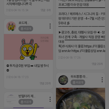
1등 창업아이템 / 극 블루오션 지금
- 시즌키워드 최상단 상승&유지 多 - 로
시작해야합니다!!! 극
프로그램 이슈 민감 대응
▔▔▔▔▔▔▔▔▔▔▔▔▔▔▔▔▔▔ 
2026-04-16 15:34
댓글: 0개
프라다 / 헤르메스 / 시그니처 등 - 키워
량 데이터 기반 운영 - 4~7월 시즌 인기
로드제인
5위내 多
▔▔▔▔▔▔▔▔▔▔▔▔▔▔▔
비공개
▶광고주, 총판, 대행사 모집 中◀ - 장기
트너 관계 구축 - 개발사 직접 운영 빠른
대응 ▔▔▔▔▔▔▔▔▔▔▔▔▔▔▔▔▔▔
톡)주식회사 더 풀림 https://더풀림상
담.enn.kr https://더풀림상담.enn.kr
2026-04-18 17:26
댓글:20개
⛔️ 투자금 0원 부업 ➡️ 내일 밤 9시
⛔️
하트뿅뿅 라이언
2026-04-18 17:23
비공개
댓글:20개
빈털터리 제이지
비공개