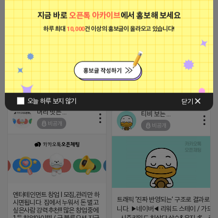
비공개
지금 바로
오픈톡 아카이브
에서 홍보해 보세요
하루 최대
10,000
건 이상의 홍보글이 올라오고 있습니다!
[아이피몬스터] 전국 최저가 마케팅
용 KT아이피서비스!!
2023-09-06 14:23:39
2026-04-17 09:52
댓글: 0개
오늘 하루 보지 않기
닫기
머리 빗는 네오
티비 보는 라이언
비공개
비공개
엔터테인먼트 창업 l 모집,관리만 하
트래픽 ‘진짜 반영되는’ 구조로 결과로 
시면됩니다. 집에서 누워서 돈 벌고
니다. ▶네이버◀ 리워드 스테이 / 가드 /
싶은사람 강력추천!! 많은 창업중에