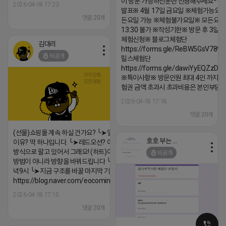
이 방문 가능하신분만 신청해주세요* 
2026-04-18 17:23
발표※ 4월 17일 금요일 ※체험가능요일
댓글:20개
든요일 가능 ※체험불가요일※ 모든요일 1
13:30 불가 ※작성기한※ 방문 후 3일 
체험신청※ 블로그체험단
김대리
https://forms.gle/ReBW5GsV789u
비공개
릴스체험단
https://forms.gle/dawiYyEQZzDd
※특이사항※ 방문인원 최대 4인 까지 가
험권 금액 초과시 초과비용은 본인부담입
2026-04-18 17:18
댓글:20개
(선물)쇼핑몰 계속 하실 건가요? ╰➤열심히 해도 안되는
호호 부는 튜브
이유? 딱 하나입니다. ╰➤레드오션? 아니요! ╰➤모두 같은
방식으로 팔고 있어서 그래요! (하트)이번엔 다릅니다. ╰➤
비공개
방법이 아니라 방향을 바꿔드립니다 ╰➤4월 21일(화) 저
녁9시 ╰➤지금 구조를 바꿀 마지막 기회
https://blog.naver.com/eocomim/224250518436
2026-04-18 17:15
댓글:20개