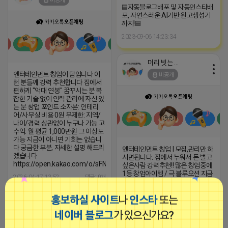
비공개
▤자동블로그배포 및 자동인스타배
포, 자연스러운 AI기반 원고생성기
까지!▤
2023-09-06 14:23:34
머리 빗는 네오
엔터테인먼트 창업이 답입니다 이
비공개
런 분들께 강력 추천합니다 집에서
편하게 "억대 연봉" 꿈꾸시는 분 복
잡한 기술 없이 인력 관리에 자신 있
는 분 창업 포인트 소자본: 인테리
어/사무실 비용 0원 무제한: 지역/
나이/경력 상관없이 누구나 가능 고
수익: 월 평균 1,000만원 그 이상도
가능 지금이 아니면 기회는 없습니
다 궁금한 부분, 자세한 설명 해드리
엔터테인먼트 창업 l 모집,관리만 하
겠습니다
시면됩니다. 집에서 누워서 돈 벌고
https://open.kakao.com/o/sFN24Qei
싶은사람 강력추천!! 많은 창업중에
1등 창업아이템 / 극 블루오션 지금
2026-04-17 13:52
댓글: 0개
시작해야합니다!!! 극
2026-04-17 10:34
댓글: 0개
홍보하실 사이트
나
인스타
또는
■아이피몬스터■
네이버 블로그
가 있으신가요?
광고
머리 빗는 네오