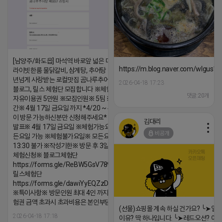
[남양주/화도읍] 마석역 바로앞 넓은 매장과, 프
https://m.blog.naver.com/wlgus
라이빗한룸 물닭갈비, 삼계탕, 추어탕 맛집 10
년넘게 사랑받는 로컬맛집 곰나루추어탕에서
2026-04-18 17:23
블로그, 릴스 체험단 모집합니다 ※체험메뉴※
댓글:20개
자유이용권 5만원 ※모집인원※ 5팀 ※모집기
간※ 4월 17일 금요일 까지 *4/20 ~ 4/26 사
이 방문 가능하신분만 신청해주세요* ※체험단
김대리
발표※ 4월 17일 금요일 ※체험가능요일※ 모
비공개
든요일 가능 ※체험불가요일※ 모든요일 12 ~
13:30 불가 ※작성기한※ 방문 후 3일 이내 ※
체험신청※ 블로그체험단
https://forms.gle/ReBW5GsV789ur2Pz6
릴스체험단
https://forms.gle/dawiYyEQZzDdqf8W8
※특이사항※ 방문인원 최대 4인 까지 가능 체
험권 금액 초과시 초과비용은 본인부담입니다.
(선물)쇼핑몰 계속 하실 건가요? ╰➤열
2026-04-18 17:18
이유? 딱 하나입니다. ╰➤레드오션? 아니