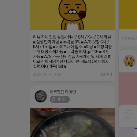
리뷰 자체 진행 실행사 N사 / G사 / K사 / C사 리뷰
2026-04-
■ 실행 단가 제공 ■ 누락률 0% ■ A/S 보장 G사 /
K사 / Tm맵 ■ 사이트내에 접수 ui제공 ■ 계정 다량
보유 대량 소화가능 ■ 누락률 최저 ga구매 ■ 3PL
가능 ■ A/S 가능 전체 상품 자체계정 및 자체 리뷰
어로 진행 세금계산서 OK 1분 피드백 OK 대행X
실행 OK (카톡) lolfa
2026-04-14 15:39
댓글: 0개
하트뿅뿅 라이언
비공개
⛔️ 투자금
2026-04-