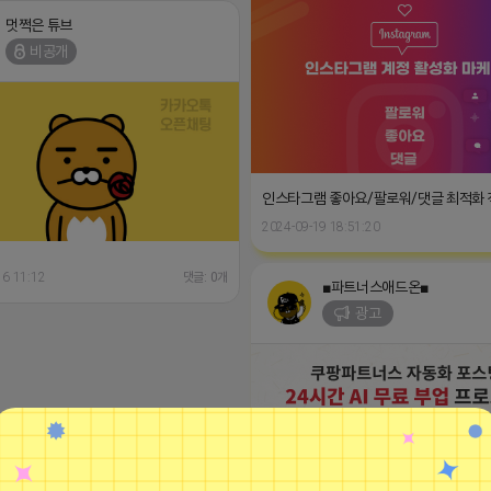
멋쩍은 튜브
비공개
인스타그램 좋아요/팔로워/댓글 최적화
2024-09-19 18:51:20
16 11:12
댓글: 0개
■파트너스애드온■
광고