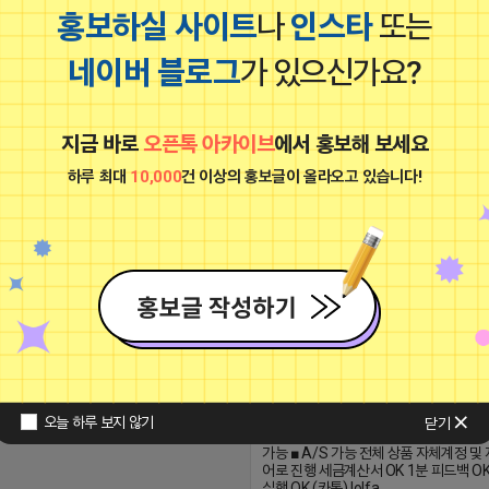
홍보하실 사이트
나
인스타
또는
▤쿠팡파트너스 외 4개 파트너스 활동 
네이버 블로그
가 있으신가요?
2024-12-12 17:02:50
지금 바로
오픈톡 아카이브
에서 홍보해 보세요
멋쩍은 튜브
비공개
하루 최대
10,000
건 이상의 홍보글이 올라오고 있습니다!
리뷰 자체 진행 실행사 N사 / G사 / K사 
■ 실행 단가 제공 ■ 누락률 0% ■ A/S 보
K사 / Tm맵 ■ 사이트내에 접수 ui제공 
오늘 하루 보지 않기
닫기
보유 대량 소화가능 ■ 누락률 최저 ga구매 
가능 ■ A/S 가능 전체 상품 자체계정 및
어로 진행 세금계산서 OK 1분 피드백 O
실행 OK (카톡) lolfa