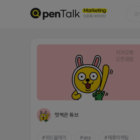
멋쩍은 튜브
위드플레이
sns
제휴마케팅