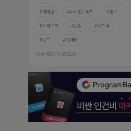
마케팅
디지털노마드
홍보
페이스북
텐핑
애드픽
밴드
텐제마
작성일 2025-10-23 02:45