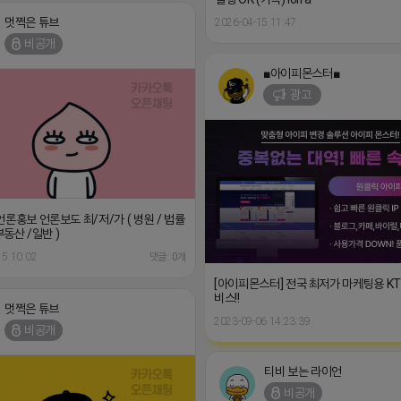
멋쩍은 튜브
2026-04-15 11:47
비공개
■아이피몬스터■
광고
언론홍보 언론보도 최/저/가 ( 병원 / 법률
 부동산 /일반 )
15 10:02
댓글: 0개
[아이피몬스터] 전국 최저가 마케팅용 K
비스!!
멋쩍은 튜브
2023-09-06 14:23:39
비공개
티비 보는 라이언
비공개