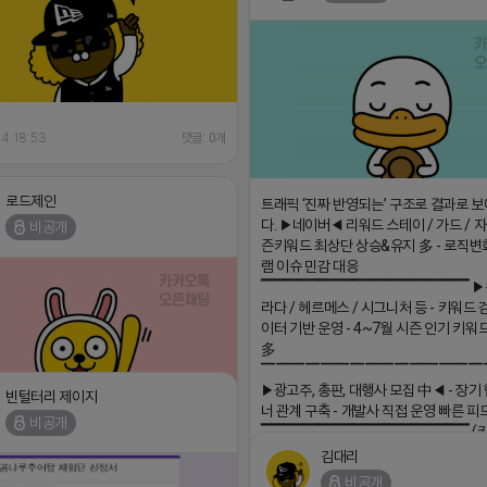
14 18:53
댓글: 0개
로드제인
트래픽 ‘진짜 반영되는’ 구조로 결과로 
다. ▶네이버◀ 리워드 스테이 / 가드 / 자몽
비공개
즌키워드 최상단 상승&유지 多 - 로직변
램 이슈 민감 대응
▔▔▔▔▔▔▔▔▔▔▔▔▔▔▔▔▔▔ ▶
라다 / 헤르메스 / 시그니처 등 - 키워드 
이터 기반 운영 - 4~7월 시즌 인기 키워
多
▔▔▔▔▔▔▔▔▔▔▔▔▔▔▔
▶광고주, 총판, 대행사 모집 中◀ - 장기
빈털터리 제이지
너 관계 구축 - 개발사 직접 운영 빠른 피
비공개
▔▔▔▔▔▔▔▔▔▔▔▔▔▔▔▔▔▔ (
 0원 부업 ➡️ 내일 밤 9시 ⛔️
댓글:20개
회사 더 풀림 https://더풀림상담.enn.kr h
김대리
18 17:23
더풀림상담.enn.kr
비공개