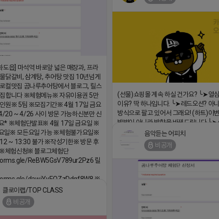
2026-04-18 17:26
화도읍] 마석역 바로앞 넓은 매장과, 프라
물닭갈비, 삼계탕, 추어탕 맛집 10년넘게
로컬맛집 곰나루추어탕에서 블로그, 릴스
(선물)쇼핑몰 계속 하실 건가요? ╰➤열
모집합니다 ※체험메뉴※ 자유이용권 5만
이유? 딱 하나입니다. ╰➤레드오션? 아니
인원※ 5팀 ※모집기간※ 4월 17일 금요
방식으로 팔고 있어서 그래요! (하트)이번
4/20 ~ 4/26 사이 방문 가능하신분만 신
방법이 아니라 방향을 바꿔드립니다 ╰➤4월
* ※체험단발표※ 4월 17일 금요일 ※
녁9시 ╰➤지금 구조를 바꿀 마지막 기회
요일※ 모든요일 가능 ※체험불가요일※
음악듣는 어피치
https://blog.naver.com/eocomim
12 ~ 13:30 불가 ※작성기한※ 방문 후
비공개
내 ※체험신청※ 블로그체험단
2026-04-18 17:15
/forms.gle/ReBW5GsV789ur2Pz6 릴
/forms.gle/dawiYyEQZzDdqf8W8 ※
 방문인원 최대 4인 까지 가능 체험권
클로이랩/TOP CLASS
시 초과비용은 본인부담입니다.
비공개
18 17:18