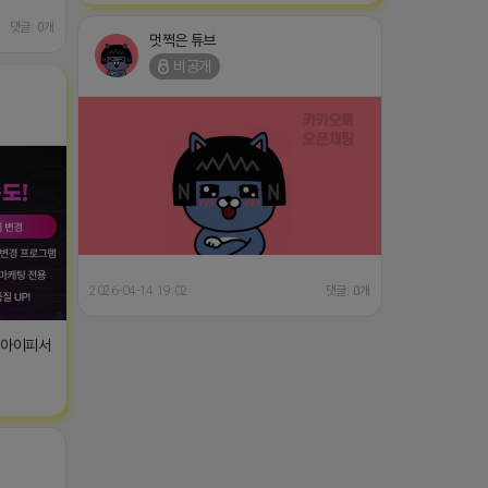
댓글: 0개
멋쩍은 튜브
비공개
2026-04-14 19:02
댓글: 0개
T아이피서