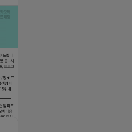
보여드립니
 등 - 시
화, 프로그
쿠팡◀ 프
검색량 데
드 5위내
▔▔▔
 협업 파트
드백 대응
카톡)주식
ttps://