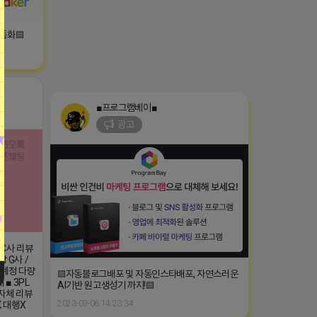
자동화▤
■프로그램베이■
광고
/ C사 리뷰
장 G사 /
■ 계정 다량
▤자동블로그배포 및 자동인스타배포, 자연스러운
■ 3PL
AI기반 원고생성기 까지!▤
 자체 리뷰
2023-09-06 14:23:34
K 대행X