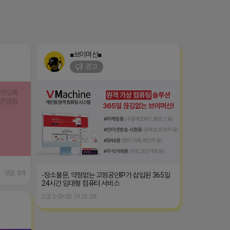
■브이머신■
광고
댓글: 0개
-장소불문, 약정없는 고정공인IP가 삽입된 365일
24시간 임대형 컴퓨터 서비스
2023-09-05 19:01:58