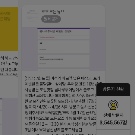
호호 부는 튜브
댓글:20개
비공개
심히 해도 안되는
요! ╰➤모두 같은
엔 다릅니다. ╰➤
 21일(화) 저
[남양주/화도읍] 마석역 바로앞 넓은 매장과, 프라
이빗한룸 물닭갈비, 삼계탕, 추어탕 맛집 10년넘게
/224250518436
방문자 현황
사랑받는 로컬맛집 곰나루추어탕에서 블로그, 릴스
체험단 모집합니다 ※체험메뉴※ 자유이용권 5만
원 ※모집인원※ 5팀 ※모집기간※ 4월 17일 금요
댓글:20개
일 까지 *4/20 ~ 4/26 사이 방문 가능하신분만 신
청해주세요* ※체험단발표※ 4월 17일 금요일 ※
전체 방문자
체험가능요일※ 모든요일 가능 ※체험불가요일※
3,545,567명
모든요일 12 ~ 13:30 불가 ※작성기한※ 방문 후
3일 이내 ※체험신청※ 블로그체험단