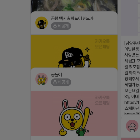
공항 택시 & 하노이 렌트카
비공개
[남양주/
이빗한룸 
사랑받는 
체험단 
https://m.blog.naver.com/wlgus1647/224253846149
원 ※모집
일 까지 *
2026-04-18 17:23
공돌이
청해주세요
댓글:20개
비공개
체험가능
(star) 안녕하십니까 (star)
댓글:20개
모든요일 
2026-04-18 17:12
3일 이
https:/
스체험단
https:/
특이사항※
금액 초과
2026-04-