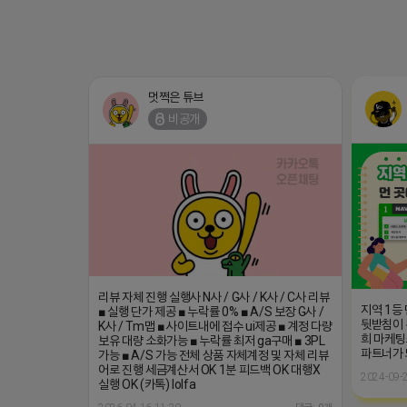
멋쩍은 튜브
비공개
리뷰 자체 진행 실행사 N사 / G사 / K사 / C사 리뷰
지역 1등
■ 실행 단가 제공 ■ 누락률 0% ■ A/S 보장 G사 /
뒷받침이 
K사 / Tm맵 ■ 사이트내에 접수 ui제공 ■ 계정 다량
희 마케팅
보유 대량 소화가능 ■ 누락률 최저 ga구매 ■ 3PL
파트너가
가능 ■ A/S 가능 전체 상품 자체계정 및 자체 리뷰
어로 진행 세금계산서 OK 1분 피드백 OK 대행X
2024-09-2
실행 OK (카톡) lolfa