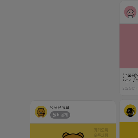
(수줍음)
/ 건식 /
2026-04-
멋쩍은 튜브
비공개