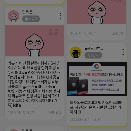
멋쩍은 튜브
비공개
2026-04-15 16:14
댓글: 0개
■프로그램베이■
광고
리뷰 자체 진행 실행사 N사 / G사 /
K사 / C사 리뷰 ■ 실행 단가 제공 ■
누락률 0% ■ A/S 보장 G사 / K사 /
Tm맵 ■ 사이트내에 접수 ui제공 ■
계정 다량보유 대량 소화가능 ■ 누
락률 최저 ga구매 ■ 3PL 가능 ■
A/S 가능 전체 상품 자체계정 및 자
체 리뷰어로 진행 세금계산서 OK 1
분 피드백 OK 대행X 실행 OK (카
▤자동블로그배포 및 자동인스타배
톡) lolfa
포, 자연스러운 AI기반 원고생성기
까지!▤
2026-04-15 11:47
댓글: 0개
2023-09-06 14:23:34