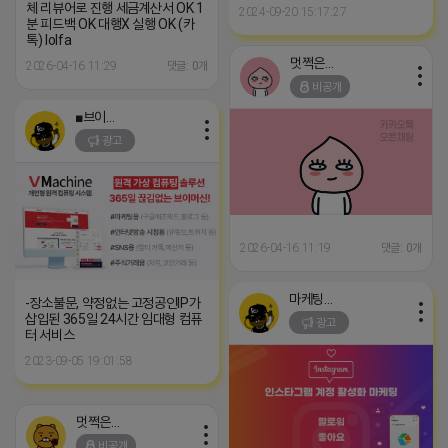
체 리뷰어로 진행 세금계산서 OK 1
2024-09-20 15:17:27
분 피드백 OK 대행X 실행 OK (카
톡) lolfa
멋쩍은 튜브
2026-04-16 11:29
댓글: 0개
비공개
■브이머신■
광고
2026-04-16 11:19
댓글: 0개
마케팅스토어
-장소불문, 약정없는 고정공인IP가
삽입된 365일 24시간 임대형 컴퓨
광고
터 서비스
2023-09-05 19:01:58
멋쩍은 튜브
비공개