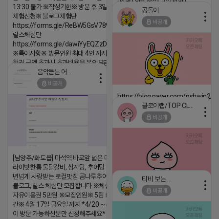
(star) 안녕하십니까 (star)
13:30 불가 ※작성기한※ 방문 후 3일 이내 ※
공돌이
2026-04-18 17:12
체험신청※ 블로그체험단
비공개
https://forms.gle/ReBW5GsV789ur2Pz6
댓글:20개
릴스체험단
https://forms.gle/dawiYyEQZzDdqf8W8
※특이사항※ 방문인원 최대 4인 까지 가능 체
험권 금액 초과시 초과비용은 본인부담입니다.
음악듣는 어피치
2026-04-18 17:13
비공개
댓글:20개
https://blog.naver.com/pshwin2/
클로이랩/TOP CLASS
2026-04-18 17:12
비공개
댓글:20개
[남양주/화도읍] 마석역 바로앞 넓은 매장과, 프
라이빗한룸 물닭갈비, 삼계탕, 추어탕 맛집 10
년넘게 사랑받는 로컬맛집 곰나루추어탕에서
티비 보는 라이언
블로그, 릴스 체험단 모집합니다 ※체험메뉴※
비공개
자유이용권 5만원 ※모집인원※ 5팀 ※모집기
2026-04-18 17:05
댓글:20개
간※ 4월 17일 금요일 까지 *4/20 ~ 4/26 사
이 방문 가능하신분만 신청해주세요* ※체험단