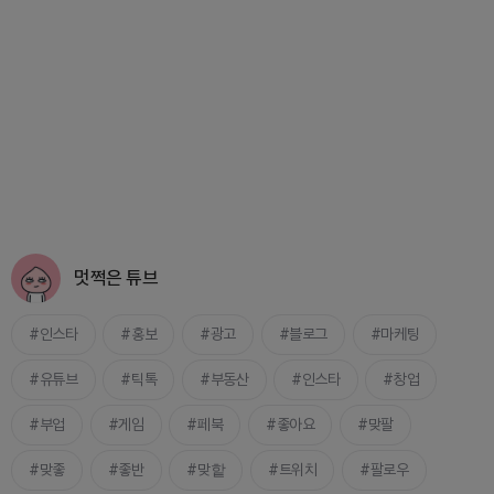
멋쩍은 튜브
인스타
홍보
광고
블로그
마케팅
유튜브
틱톡
부동산
인스타
창업
부업
게임
페북
좋아요
맞팔
맞좋
좋반
맞핱
트위치
팔로우