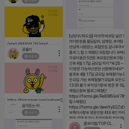
비공개
댓글:20개
[남양주/화도읍] 마석역 바로앞 넓은 매장
라이빗한룸 물닭갈비, 삼계탕, 추어탕 맛집
(star) 안녕하십니까 (star)
년넘게 사랑받는 로컬맛집 곰나루추어
공돌이
2026-04-18 17:12
블로그, 릴스 체험단 모집합니다 ※체험
비공개
자유이용권 5만원 ※모집인원※ 5팀 ※
댓글:20개
간※ 4월 17일 금요일 까지 *4/20 ~ 4/
이 방문 가능하신분만 신청해주세요* 
발표※ 4월 17일 금요일 ※체험가능요일
든요일 가능 ※체험불가요일※ 모든요일 1
13:30 불가 ※작성기한※ 방문 후 3일 
체험신청※ 블로그체험단
https://forms.gle/ReBW5GsV789u
https://blog.naver.com/pshwin2/224023970047
릴스체험단
음악듣는 어피치
https://forms.gle/dawiYyEQZzDd
2026-04-18 17:12
※특이사항※ 방문인원 최대 4인 까지 가
비공개
댓글:20개
험권 금액 초과시 초과비용은 본인부담입
클로이랩/TOP CLASS
2026-04-18 17:13