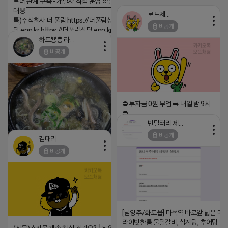
트너 관계 구축 - 개발사 직접 운영 빠른 피드백
대응 ▔▔▔▔▔▔▔▔▔▔▔▔▔▔▔▔▔▔ (카
로드제인
톡)주식회사 더 풀림 https://더풀림상
비공개
담.enn.kr https://더풀림상담.enn.kr
하트뿅뿅 라이언
2026-04-18 17:26
비공개
댓글:20개
⛔️ 투자금 0원 부업 ➡️ 내일 밤 9시
⛔️
빈털터리 제이지
2026-04-18 17:23
비공개
김대리
댓글:20개
비공개
https://m.blog.naver.com/wlgus1647/224253846149
2026-04-18 17:23
댓글:20개
[남양주/화도읍] 마석역 바로앞 넓은 매장
라이빗한룸 물닭갈비, 삼계탕, 추어탕 맛집