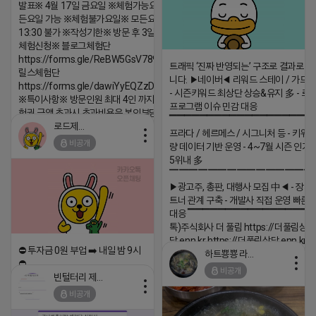
발표※ 4월 17일 금요일 ※체험가능요일※ 모
든요일 가능 ※체험불가요일※ 모든요일 12 ~
13:30 불가 ※작성기한※ 방문 후 3일 이내 ※
체험신청※ 블로그체험단
https://forms.gle/ReBW5GsV789ur2Pz6
트래픽 ‘진짜 반영되는’ 구조로 결과로 
릴스체험단
니다. ▶네이버◀ 리워드 스테이 / 가드 /
https://forms.gle/dawiYyEQZzDdqf8W8
- 시즌키워드 최상단 상승&유지 多 - 로
※특이사항※ 방문인원 최대 4인 까지 가능 체
프로그램 이슈 민감 대응
험권 금액 초과시 초과비용은 본인부담입니다.
▔▔▔▔▔▔▔▔▔▔▔▔▔▔▔▔▔▔ 
로드제인
2026-04-18 17:12
프라다 / 헤르메스 / 시그니처 등 - 키워
비공개
량 데이터 기반 운영 - 4~7월 시즌 인기
댓글:20개
5위내 多
▔▔▔▔▔▔▔▔▔▔▔▔▔▔▔
▶광고주, 총판, 대행사 모집 中◀ - 장기
트너 관계 구축 - 개발사 직접 운영 빠른
대응 ▔▔▔▔▔▔▔▔▔▔▔▔▔▔▔▔▔▔
톡)주식회사 더 풀림 https://더풀림상
담.enn.kr https://더풀림상담.enn.kr
⛔️ 투자금 0원 부업 ➡️ 내일 밤 9시
하트뿅뿅 라이언
2026-04-18 17:26
⛔️
비공개
빈털터리 제이지
댓글:20개
2026-04-18 17:23
비공개
댓글:20개