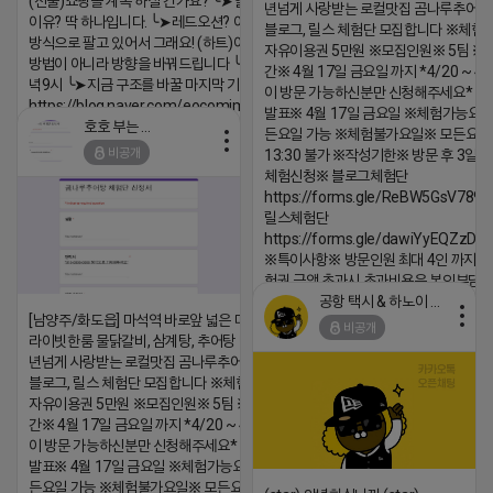
(선물)쇼핑몰 계속 하실 건가요? ╰➤열심히 해도 안되는
년넘게 사랑받는 로컬맛집 곰나루추어
이유? 딱 하나입니다. ╰➤레드오션? 아니요! ╰➤모두 같은
블로그, 릴스 체험단 모집합니다 ※체험
방식으로 팔고 있어서 그래요! (하트)이번엔 다릅니다. ╰➤
자유이용권 5만원 ※모집인원※ 5팀 ※
방법이 아니라 방향을 바꿔드립니다 ╰➤4월 21일(화) 저
간※ 4월 17일 금요일 까지 *4/20 ~ 4/
녁9시 ╰➤지금 구조를 바꿀 마지막 기회
이 방문 가능하신분만 신청해주세요* 
https://blog.naver.com/eocomim/224250518436
발표※ 4월 17일 금요일 ※체험가능요일
호호 부는 튜브
든요일 가능 ※체험불가요일※ 모든요일 1
2026-04-18 17:15
비공개
13:30 불가 ※작성기한※ 방문 후 3일 
댓글:20개
체험신청※ 블로그체험단
https://forms.gle/ReBW5GsV789u
릴스체험단
https://forms.gle/dawiYyEQZzDd
※특이사항※ 방문인원 최대 4인 까지 가
험권 금액 초과시 초과비용은 본인부담입
공항 택시 & 하노이 렌트카
2026-04-18 17:18
[남양주/화도읍] 마석역 바로앞 넓은 매장과, 프
비공개
라이빗한룸 물닭갈비, 삼계탕, 추어탕 맛집 10
댓글:20개
년넘게 사랑받는 로컬맛집 곰나루추어탕에서
블로그, 릴스 체험단 모집합니다 ※체험메뉴※
자유이용권 5만원 ※모집인원※ 5팀 ※모집기
간※ 4월 17일 금요일 까지 *4/20 ~ 4/26 사
이 방문 가능하신분만 신청해주세요* ※체험단
발표※ 4월 17일 금요일 ※체험가능요일※ 모
든요일 가능 ※체험불가요일※ 모든요일 12 ~