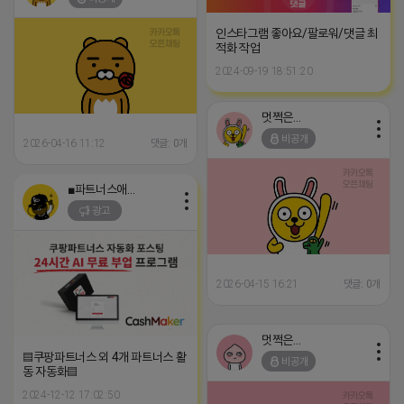
인스타그램 좋아요/팔로워/댓글 최
적화 작업
2024-09-19 18:51:20
멋쩍은 튜브
비공개
2026-04-16 11:12
댓글: 0개
■파트너스애드온■
광고
2026-04-15 16:21
댓글: 0개
멋쩍은 튜브
▤쿠팡파트너스 외 4개 파트너스 활
비공개
동 자동화▤
2024-12-12 17:02:50