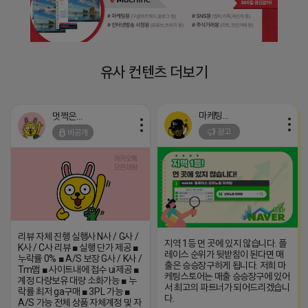
유사 컨텐츠 더보기
마케팅스토어
멋쩍은 튜브
광고
비공개
리뷰 자체 진행 실행사 N사 / G사 /
지역 1등 먼 곳에 있지 않습니다. 플
K사 / C사 리뷰 ■ 실행 단가 제공 ■
레이스 순위가 뒷받침이 된다면 매
누락률 0% ■ A/S 보장 G사 / K사 /
출은 승승장구하게 됩니다. 저희 마
Tm맵 ■ 사이트내에 접수 ui제공 ■
케팅스토어는 매출 승승장구에 있어
계정 다량보유 대량 소화가능 ■ 누
서 최고의 파트너가 되어드리겠습니
락률 최저 ga구매 ■ 3PL 가능 ■
다.
A/S 가능 전체 상품 자체계정 및 자