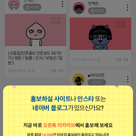
멋쩍은 튜브
멋쩍은 튜브
비공개
비공개
(수줍음)언론홍보 언론보도 최/저/
가 ( 병원 / 법률 / 건식 / 부동산 /일
2026-04-14 19:02
댓글: 0개
반 )
2026-04-15 10:02
댓글: 0개
■아이피몬스터■
광고
멋쩍은 튜브
비공개
홍보하실 사이트
나
인스타
또는
네이버 블로그
가 있으신가요?
지금 바로
오픈톡 아카이브
에서 홍보해 보세요
[아이피몬스터] 전국 최저가 마케팅
하루 최대
10,000
건 이상의 홍보글이 올라오고 있습니다!