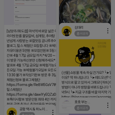
김대리
[남양주/화도읍] 마석역 바로앞 넓은 매장과, 프
비공개
라이빗한룸 물닭갈비, 삼계탕, 추어탕 맛집 10
년넘게 사랑받는 로컬맛집 곰나루추어탕에서
블로그, 릴스 체험단 모집합니다 ※체험메뉴※
https://m.blog.naver.com/wlgus
자유이용권 5만원 ※모집인원※ 5팀 ※모집기
2026-04-18 17:23
간※ 4월 17일 금요일 까지 *4/20 ~ 4/26 사
이 방문 가능하신분만 신청해주세요* ※체험단
댓글:20개
발표※ 4월 17일 금요일 ※체험가능요일※ 모
든요일 가능 ※체험불가요일※ 모든요일 12 ~
(선물)쇼핑몰 계속 하실 건가요? ╰➤열
13:30 불가 ※작성기한※ 방문 후 3일 이내 ※
이유? 딱 하나입니다. ╰➤레드오션? 아니
체험신청※ 블로그체험단
방식으로 팔고 있어서 그래요! (하트)이번
https://forms.gle/ReBW5GsV789ur2Pz6
방법이 아니라 방향을 바꿔드립니다 ╰➤4월
릴스체험단
녁9시 ╰➤지금 구조를 바꿀 마지막 기회
https://forms.gle/dawiYyEQZzDdqf8W8
https://blog.naver.com/eocomim
※특이사항※ 방문인원 최대 4인 까지 가능 체
호호 부는 튜브
험권 금액 초과시 초과비용은 본인부담입니다.
2026-04-18 17:15
비공개
공항 택시 & 하노이 렌트카
댓글:20개
2026-04-18 17:18