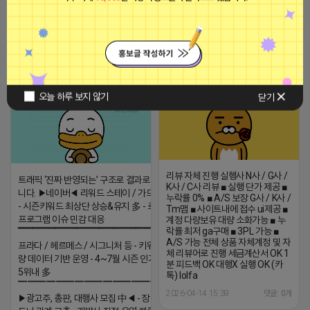
용 KT아이피서비스!!
2023-09-06 14:23:39
2026-04-14 18:53
댓글: 0개
멋쩍은 튜브
티비 보는 라이언
비공개
비공개
오늘 하루 보지 않기
닫기
리뷰 자체 진행 실행사 N사 / G사 /
트래픽 ‘진짜 반영되는’ 구조로 결과로 보여드립
K사 / C사 리뷰 ■ 실행 단가 제공 ■
니다. ▶네이버◀ 리워드 스테이 / 가드 / 자몽 등
누락률 0% ■ A/S 보장 G사 / K사 /
- 시즌키워드 최상단 상승&유지 多 - 로직변화,
Tm맵 ■ 사이트내에 접수 ui제공 ■
프로그램 이슈 민감 대응
계정 다량보유 대량 소화가능 ■ 누
락률 최저 ga구매 ■ 3PL 가능 ■
▔▔▔▔▔▔▔▔▔▔▔▔▔▔▔▔▔▔ ▶쿠팡◀
A/S 가능 전체 상품 자체계정 및 자
프라다 / 헤르메스 / 시그니처 등 - 키워드 검색
체 리뷰어로 진행 세금계산서 OK 1
량 데이터 기반 운영 - 4~7월 시즌 인기 키워드
분 피드백 OK 대행X 실행 OK (카
5위내 多
톡) lolfa
▔▔▔▔▔▔▔▔▔▔▔▔▔▔▔▔▔▔
2026-04-14 15:39
댓글: 0개
▶광고주, 총판, 대행사 모집 中◀ - 장기 협업 파