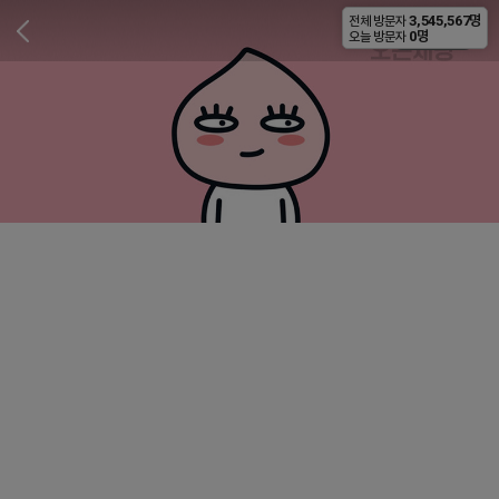
3,545,567명
전체 방문자
비공개
0명
오늘 방문자