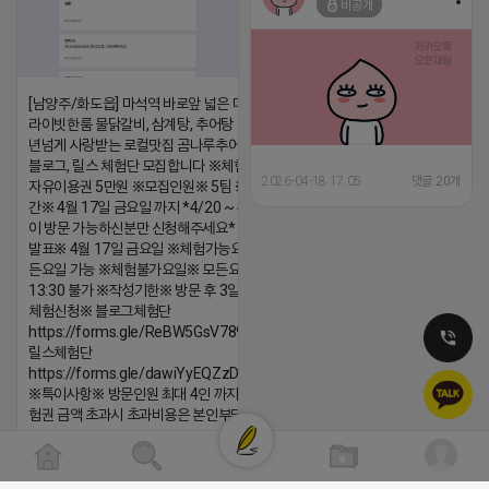
비공개
댓글:20개
[남양주/화도읍] 마석역 바로앞 넓은 매장과, 프
라이빗한룸 물닭갈비, 삼계탕, 추어탕 맛집 10
년넘게 사랑받는 로컬맛집 곰나루추어탕에서
블로그, 릴스 체험단 모집합니다 ※체험메뉴※
2026-04-18 17:05
댓글:20개
자유이용권 5만원 ※모집인원※ 5팀 ※모집기
간※ 4월 17일 금요일 까지 *4/20 ~ 4/26 사
이 방문 가능하신분만 신청해주세요* ※체험단
발표※ 4월 17일 금요일 ※체험가능요일※ 모
든요일 가능 ※체험불가요일※ 모든요일 12 ~
13:30 불가 ※작성기한※ 방문 후 3일 이내 ※
체험신청※ 블로그체험단
https://forms.gle/ReBW5GsV789ur2Pz6
릴스체험단
https://forms.gle/dawiYyEQZzDdqf8W8
※특이사항※ 방문인원 최대 4인 까지 가능 체
험권 금액 초과시 초과비용은 본인부담입니다.
2026-04-18 17:12
댓글:20개