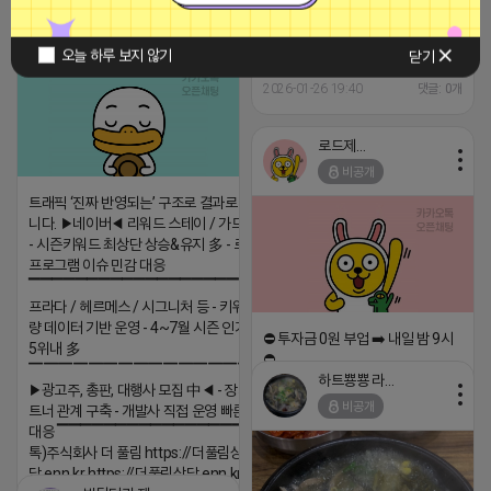
티비 보는 라이언
비공개
오늘 하루 보지 않기
닫기
안녕하세요
2026-01-26 19:40
댓글: 0개
로드제인
비공개
트래픽 ‘진짜 반영되는’ 구조로 결과로 보여드립
니다. ▶네이버◀ 리워드 스테이 / 가드 / 자몽 등
- 시즌키워드 최상단 상승&유지 多 - 로직변화,
프로그램 이슈 민감 대응
▔▔▔▔▔▔▔▔▔▔▔▔▔▔▔▔▔▔ ▶쿠팡◀
프라다 / 헤르메스 / 시그니처 등 - 키워드 검색
량 데이터 기반 운영 - 4~7월 시즌 인기 키워드
⛔️ 투자금 0원 부업 ➡️ 내일 밤 9시
5위내 多
⛔️
▔▔▔▔▔▔▔▔▔▔▔▔▔▔▔▔▔▔
하트뿅뿅 라이언
▶광고주, 총판, 대행사 모집 中◀ - 장기 협업 파
2026-04-18 17:23
비공개
트너 관계 구축 - 개발사 직접 운영 빠른 피드백
댓글:20개
대응 ▔▔▔▔▔▔▔▔▔▔▔▔▔▔▔▔▔▔ (카
톡)주식회사 더 풀림 https://더풀림상
담.enn.kr https://더풀림상담.enn.kr