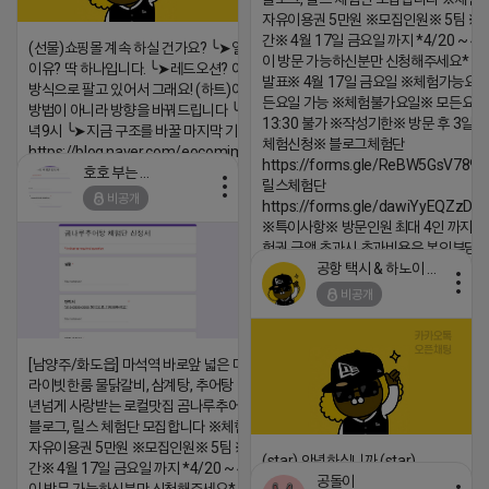
자유이용권 5만원 ※모집인원※ 5팀 ※
간※ 4월 17일 금요일 까지 *4/20 ~ 4/
(선물)쇼핑몰 계속 하실 건가요? ╰➤열심히 해도 안되는
이 방문 가능하신분만 신청해주세요* 
이유? 딱 하나입니다. ╰➤레드오션? 아니요! ╰➤모두 같은
발표※ 4월 17일 금요일 ※체험가능요일
방식으로 팔고 있어서 그래요! (하트)이번엔 다릅니다. ╰➤
든요일 가능 ※체험불가요일※ 모든요일 1
방법이 아니라 방향을 바꿔드립니다 ╰➤4월 21일(화) 저
13:30 불가 ※작성기한※ 방문 후 3일 
녁9시 ╰➤지금 구조를 바꿀 마지막 기회
체험신청※ 블로그체험단
https://blog.naver.com/eocomim/224250518436
https://forms.gle/ReBW5GsV789u
호호 부는 튜브
2026-04-18 17:15
릴스체험단
비공개
https://forms.gle/dawiYyEQZzDd
댓글:20개
※특이사항※ 방문인원 최대 4인 까지 가
험권 금액 초과시 초과비용은 본인부담입
공항 택시 & 하노이 렌트카
2026-04-18 17:18
비공개
댓글:20개
[남양주/화도읍] 마석역 바로앞 넓은 매장과, 프
라이빗한룸 물닭갈비, 삼계탕, 추어탕 맛집 10
년넘게 사랑받는 로컬맛집 곰나루추어탕에서
블로그, 릴스 체험단 모집합니다 ※체험메뉴※
자유이용권 5만원 ※모집인원※ 5팀 ※모집기
(star) 안녕하십니까 (star)
간※ 4월 17일 금요일 까지 *4/20 ~ 4/26 사
공돌이