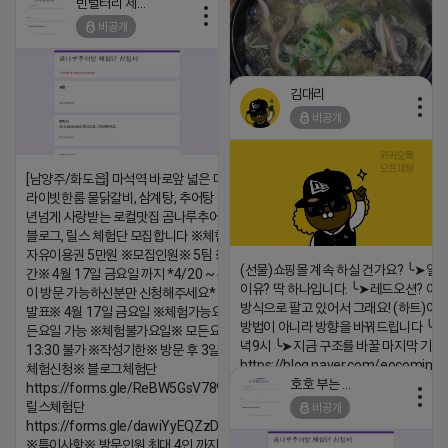
빈털터리 제이지
2026-04-18 17:26
비공개
댓글:20개
김대리
비공개
https://m.blog.naver.com/wlgus
[남양주/화도읍] 마석역 바로앞 넓은 매장과, 프
라이빗한룸 물닭갈비, 삼계탕, 추어탕 맛집 10
2026-04-18 17:23
년넘게 사랑받는 로컬맛집 곰나루추어탕에서
댓글:20개
블로그, 릴스 체험단 모집합니다 ※체험메뉴※
자유이용권 5만원 ※모집인원※ 5팀 ※모집기
(선물)쇼핑몰 계속 하실 건가요? ╰➤열
간※ 4월 17일 금요일 까지 *4/20 ~ 4/26 사
이유? 딱 하나입니다. ╰➤레드오션? 아니
이 방문 가능하신분만 신청해주세요* ※체험단
방식으로 팔고 있어서 그래요! (하트)이번
발표※ 4월 17일 금요일 ※체험가능요일※ 모
방법이 아니라 방향을 바꿔드립니다 ╰➤4월
든요일 가능 ※체험불가요일※ 모든요일 12 ~
녁9시 ╰➤지금 구조를 바꿀 마지막 기회
13:30 불가 ※작성기한※ 방문 후 3일 이내 ※
https://blog.naver.com/eocomim
체험신청※ 블로그체험단
호호 부는 튜브
https://forms.gle/ReBW5GsV789ur2Pz6
2026-04-18 17:15
릴스체험단
비공개
댓글:20개
https://forms.gle/dawiYyEQZzDdqf8W8
※특이사항※ 방문인원 최대 4인 까지 가능 체