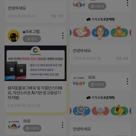
비공개
안녕하세요
2026-01-26 23:16
댓글: 0개
■프로그램베이■
광고
안녕하세요
2026-01-26 23:16
댓글: 0개
파묘
비공개
▤자동블로그배포 및 자동인스타배
포, 자연스러운 AI기반 원고생성기
까지!▤
2023-09-06 14:23:34
파묘
비공개
안녕하세요