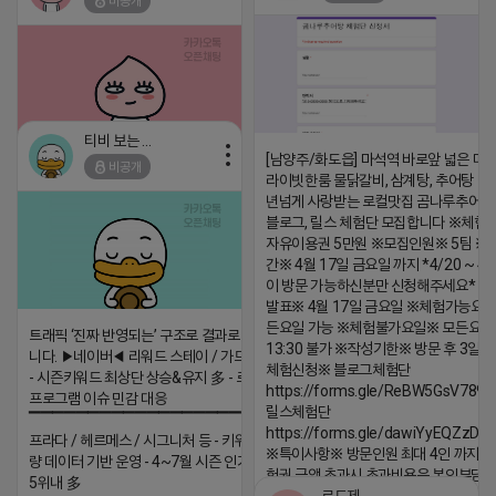
비공개
댓글:20개
댓글:20개
티비 보는 라이언
[남양주/화도읍] 마석역 바로앞 넓은 매장
비공개
2026-04-18 17:05
댓글:20개
라이빗한룸 물닭갈비, 삼계탕, 추어탕 맛집
년넘게 사랑받는 로컬맛집 곰나루추어
블로그, 릴스 체험단 모집합니다 ※체험
자유이용권 5만원 ※모집인원※ 5팀 ※
간※ 4월 17일 금요일 까지 *4/20 ~ 4/
이 방문 가능하신분만 신청해주세요* 
발표※ 4월 17일 금요일 ※체험가능요일
든요일 가능 ※체험불가요일※ 모든요일 1
트래픽 ‘진짜 반영되는’ 구조로 결과로 보여드립
13:30 불가 ※작성기한※ 방문 후 3일 
니다. ▶네이버◀ 리워드 스테이 / 가드 / 자몽 등
체험신청※ 블로그체험단
- 시즌키워드 최상단 상승&유지 多 - 로직변화,
https://forms.gle/ReBW5GsV789u
프로그램 이슈 민감 대응
릴스체험단
▔▔▔▔▔▔▔▔▔▔▔▔▔▔▔▔▔▔ ▶쿠팡◀
https://forms.gle/dawiYyEQZzDd
프라다 / 헤르메스 / 시그니처 등 - 키워드 검색
※특이사항※ 방문인원 최대 4인 까지 가
량 데이터 기반 운영 - 4~7월 시즌 인기 키워드
험권 금액 초과시 초과비용은 본인부담입
5위내 多