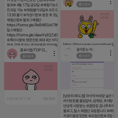
이 방문 가능하신분만 신청해주세요* ※체험단
2026-04-18 17:12
비공개
발표※ 4월 17일 금요일 ※체험가능요일※ 모
댓글:20개
든요일 가능 ※체험불가요일※ 모든요일 12 ~
13:30 불가 ※작성기한※ 방문 후 3일 이내 ※
체험신청※ 블로그체험단
https://forms.gle/ReBW5GsV789ur2Pz6
릴스체험단
https://forms.gle/dawiYyEQZzDdqf8W8
※특이사항※ 방문인원 최대 4인 까지 가능 체
https://blog.naver.com/pshwin2/
험권 금액 초과시 초과비용은 본인부담입니다.
음악듣는 어피치
클로이랩/TOP CLASS
2026-04-18 17:12
2026-04-18 17:13
비공개
비공개
댓글:20개
댓글:20개
[남양주/화도읍] 마석역 바로앞 넓은 매장
2026-04-18 17:05
댓글:20개
라이빗한룸 물닭갈비, 삼계탕, 추어탕 맛집
년넘게 사랑받는 로컬맛집 곰나루추어
블로그, 릴스 체험단 모집합니다 ※체험
자유이용권 5만원 ※모집인원※ 5팀 ※