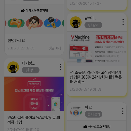
2024-09-20 15:17:27
■브이머신■
광고
안녕하세요
2026-01-27 02:53
댓글: 0개
마케팅스토어
광고
-장소불문, 약정없는 고정공인IP가
삽입된 365일 24시간 임대형 컴퓨
터 서비스
2023-09-05 19:01:58
파묘
비공개
인스타그램 좋아요/팔로워/댓글 최
적화 작업
2024-09-19 18:51:20