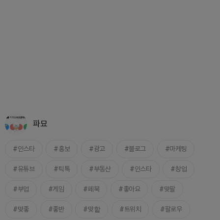
파묘
인스타
홍보
광고
블로그
마케팅
유튜브
틱톡
부동산
인스타
창업
부업
게임
페북
좋아요
맞팔
맞좋
좋반
맞핱
트위치
팔로우