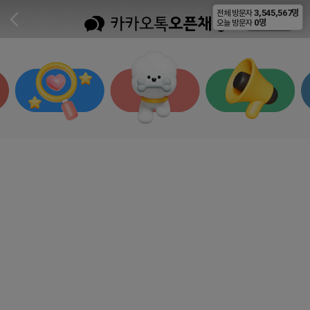
3,545,567명
전체 방문자
비공개
0명
오늘 방문자