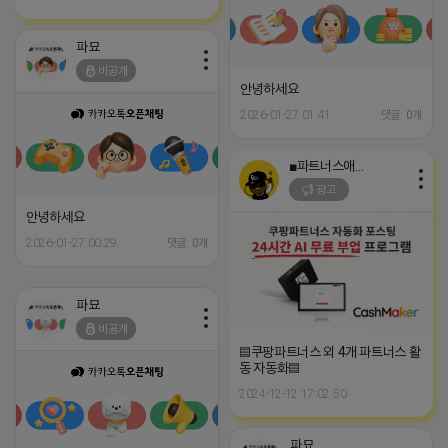
파묘
비공개
안녕하세요
2026-01-27 01:41
댓글: 0개
■파트너스애드온■
광고
안녕하세요
2026-01-27 00:29
댓글: 0개
파묘
비공개
▤쿠팡파트너스 외 4개 파트너스 활
동 자동화▤
2024-12-12 17:02:50
파묘