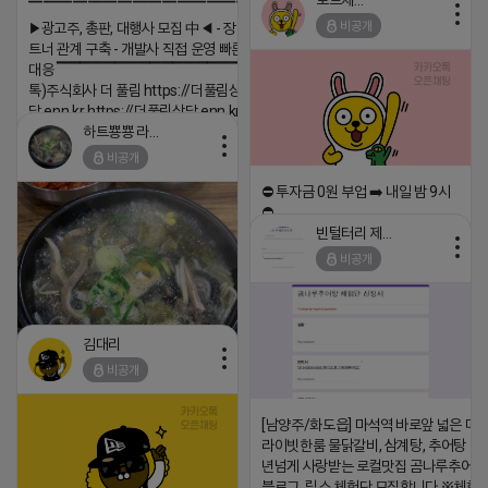
로드제인
▔▔▔▔▔▔▔▔▔▔▔▔▔▔▔▔▔▔
2026-04-18 17:12
비공개
▶광고주, 총판, 대행사 모집 中◀ - 장기 협업 파
댓글:20개
트너 관계 구축 - 개발사 직접 운영 빠른 피드백
대응 ▔▔▔▔▔▔▔▔▔▔▔▔▔▔▔▔▔▔ (카
톡)주식회사 더 풀림 https://더풀림상
담.enn.kr https://더풀림상담.enn.kr
하트뿅뿅 라이언
2026-04-18 17:26
비공개
댓글:20개
⛔️ 투자금 0원 부업 ➡️ 내일 밤 9시
⛔️
빈털터리 제이지
2026-04-18 17:23
비공개
댓글:20개
김대리
비공개
[남양주/화도읍] 마석역 바로앞 넓은 매장
https://m.blog.naver.com/wlgus1647/224253846149
라이빗한룸 물닭갈비, 삼계탕, 추어탕 맛집
2026-04-18 17:23
년넘게 사랑받는 로컬맛집 곰나루추어
블로그, 릴스 체험단 모집합니다 ※체험
댓글:20개