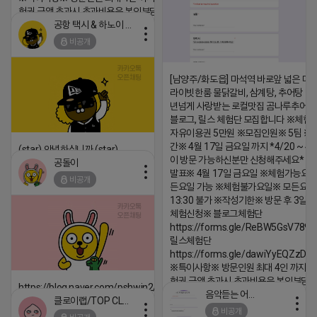
험권 금액 초과시 초과비용은 본인부담입니다.
공항 택시 & 하노이 렌트카
2026-04-18 17:18
비공개
댓글:20개
[남양주/화도읍] 마석역 바로앞 넓은 매장
라이빗한룸 물닭갈비, 삼계탕, 추어탕 맛집
년넘게 사랑받는 로컬맛집 곰나루추어
블로그, 릴스 체험단 모집합니다 ※체험
자유이용권 5만원 ※모집인원※ 5팀 ※
간※ 4월 17일 금요일 까지 *4/20 ~ 4/
(star) 안녕하십니까 (star)
이 방문 가능하신분만 신청해주세요* 
공돌이
2026-04-18 17:12
발표※ 4월 17일 금요일 ※체험가능요일
비공개
든요일 가능 ※체험불가요일※ 모든요일 1
댓글:20개
13:30 불가 ※작성기한※ 방문 후 3일 
체험신청※ 블로그체험단
https://forms.gle/ReBW5GsV789u
릴스체험단
https://forms.gle/dawiYyEQZzDd
※특이사항※ 방문인원 최대 4인 까지 가
험권 금액 초과시 초과비용은 본인부담입
https://blog.naver.com/pshwin2/224023970047
음악듣는 어피치
클로이랩/TOP CLASS
2026-04-18 17:13
2026-04-18 17:12
비공개