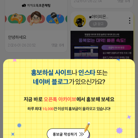
2026-01-26 22:04
댓글: 0개
■아이피몬스터■
광고
안녕하세요
2026-01-26 20:52
댓글: 0개
파묘
홍보하실 사이트
나
인스타
또는
비공개
[아이피몬스터] 전국 최저가 마케팅
용 KT아이피서비스!!
네이버 블로그
가 있으신가요?
2023-09-06 14:23:39
지금 바로
오픈톡 아카이브
에서 홍보해 보세요
파묘
하루 최대
10,000
건 이상의 홍보글이 올라오고 있습니다!
비공개
안녕하세요
2026-01-26 20:52
댓글: 0개