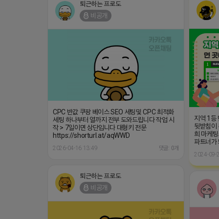
퇴근하는 프로도
비공개
CPC 반값 쿠팡 베이스 SEO 세팅및 CPC 최적화
지역 1등
세팅 하나부터 열까지 전부 도와드립니다 작업 시
뒷받침이 
작 > 7일이면 상단입니다 대형키 전문
희 마케팅
https://shorturl.at/aqWWD
파트너가
2026-04-16 13:49
댓글: 0개
2024-09-2
퇴근하는 프로도
비공개