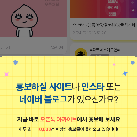
인스타그램 좋아요/팔로워/댓글 최적화
2024-09-19 18:51:20
15 16:11
댓글: 0개
■파트너스애드온■
광고
홍보하실 사이트
나
인스타
또는
네이버 블로그
가 있으신가요?
지금 바로
오픈톡 아카이브
에서 홍보해 보세요
▤쿠팡파트너스 외 4개 파트너스 활동 
하루 최대
10,000
건 이상의 홍보글이 올라오고 있습니다!
2024-12-12 17:02:50