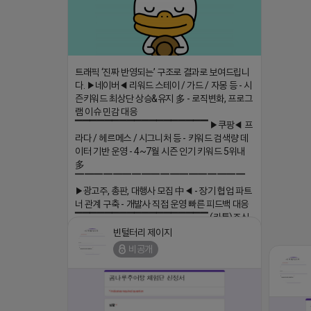
트래픽 ‘진짜 반영되는’ 구조로 결과로 보여드립니
다. ▶네이버◀ 리워드 스테이 / 가드 / 자몽 등 - 시
즌키워드 최상단 상승&유지 多 - 로직변화, 프로그
램 이슈 민감 대응
▔▔▔▔▔▔▔▔▔▔▔▔▔▔▔▔▔▔ ▶쿠팡◀ 프
라다 / 헤르메스 / 시그니처 등 - 키워드 검색량 데
이터 기반 운영 - 4~7월 시즌 인기 키워드 5위내
多
▔▔▔▔▔▔▔▔▔▔▔▔▔▔▔▔▔▔
▶광고주, 총판, 대행사 모집 中◀ - 장기 협업 파트
너 관계 구축 - 개발사 직접 운영 빠른 피드백 대응
▔▔▔▔▔▔▔▔▔▔▔▔▔▔▔▔▔▔ (카톡)주식
회사 더 풀림 https://더풀림상담.enn.kr https://
빈털터리 제이지
더풀림상담.enn.kr
비공개
2026-04-18 17:26
댓글:20개