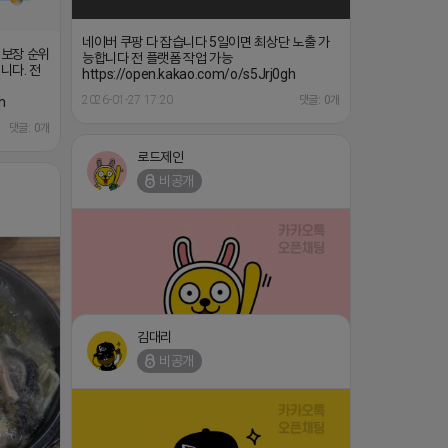
네이버 쿠팡 다 잡습니다 5일이면 최상단 노출 가
 보장 순위
능합니다 전 플랫폼 작업 가능
니다. 전
https://open.kakao.com/o/s5Jrj0gh
2026-01-27 17:20
댓글: 0개
h
댓글: 0개
로드제인
비공개
김대리
비공개
⛔️ 투자금 0원 부업 ➡️ 내일 밤 9시 ⛔️
댓글:20개
2026-04-18 17:23