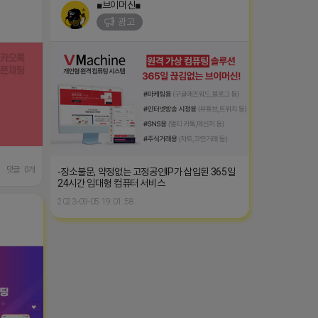
■브이머신■
광고
댓글: 0개
-장소불문, 약정없는 고정공인IP가 삽입된 365일
24시간 임대형 컴퓨터 서비스
2023-09-05 19:01:58