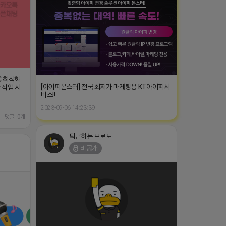
C 최적화
[아이피몬스터] 전국 최저가 마케팅용 KT아이피서
 작업 시
비스!!
2023-09-06 14:23:39
댓글: 0개
퇴근하는 프로도
비공개