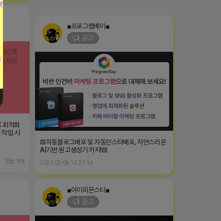
■프로그램베이■
광고
C 최적화
 작업 시
▤자동블로그배포 및 자동인스타배포, 자연스러운
AI기반 원고생성기 까지!▤
댓글: 0개
2023-09-06 14:23:34
■아이피몬스터■
광고