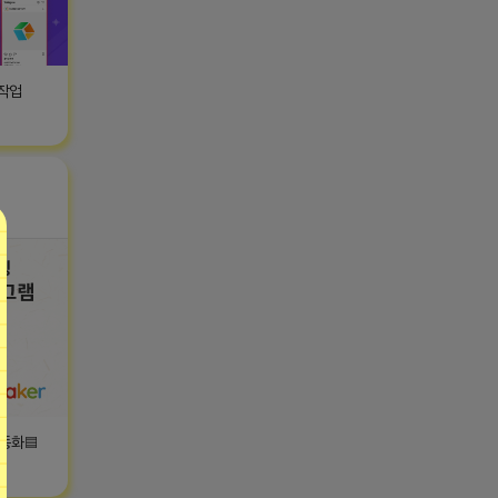
 작업
자동화▤