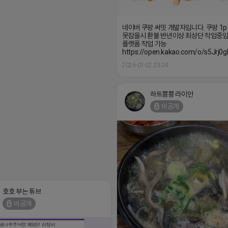
네이버 쿠팡 써밋 개발자입니다. 쿠팡 1p
못잡을시 환불 반년이상 최상단 작업중입
플랫폼 작업 가능
https://open.kakao.com/o/s5Jrj0g
2026-01-22 23:24
하트뿅뿅 라이언
비공개
호호 부는 튜브
비공개