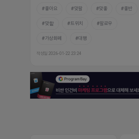
좋아요
맞팔
맞좋
좋반
맞핱
트위치
팔로우
가상화폐
대행
작성일 2026-01-22 23:24