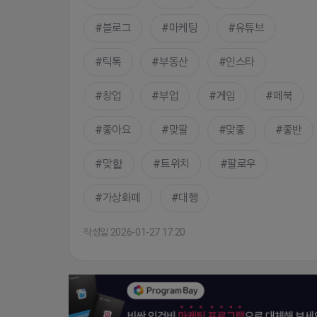
블로그
마케팅
유튜브
틱톡
부동산
인스타
창업
부업
게임
페북
좋아요
맞팔
맞좋
좋반
맞핱
트위치
팔로우
가상화폐
대행
작성일 2026-01-27 17:20