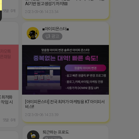
AI기반 원고생성기 까지!▤
댓글: 0개
2023-09-06 14:23:34
■아이피몬스터■
광고
C 최적화
[아이피몬스터] 전국 최저가 마케팅용 KT아이피서
 작업 시
비스!!
2023-09-06 14:23:39
댓글: 0개
퇴근하는 프로도