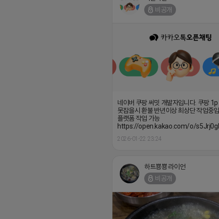
비공개
네이버 쿠팡 써밋 개발자입니다. 쿠팡 1p
못잡을시 환불 반년이상 최상단 작업중입
플랫폼 작업 가능
https://open.kakao.com/o/s5Jrj0g
2026-01-22 23:24
하트뿅뿅 라이언
비공개