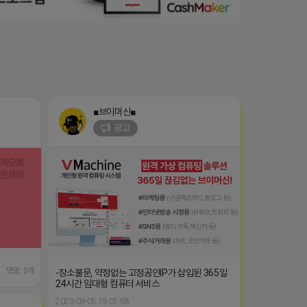
■브이머신■
광고
댓글: 0개
-장소불문, 약정없는 고정공인IP가 삽입된 365일
24시간 임대형 컴퓨터 서비스
2023-09-05 19:01:58