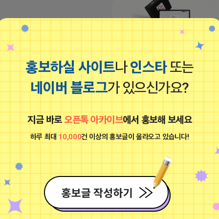
▤쿠팡파트너스 외 4개 파트너스 활동 
홍보하실 사이트
나
인스타
또는
2024-12-12 17:02:50
네이버 블로그
가 있으신가요?
퇴근하는 프로도
비공개
지금 바로
오픈톡 아카이브
에서 홍보해 보세요
하루 최대
10,000
건 이상의 홍보글이 올라오고 있습니다!
CPC 반값 쿠팡 베이스 SEO 세팅및 CP
세팅 하나부터 열까지 전부 도와드립니다
작 > 7일이면 상단입니다 대형키 전문