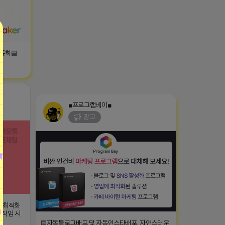
자동화▤
■프로그램베이■
광고
C 최적화
 작업 시
▤자동블로그배포 및 자동인스타배포, 자연스러운