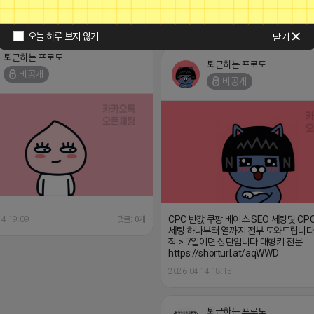
https://shorturl.at/aqWWD
2026-04-15 11:15
오늘 하루 보지 않기
닫기
퇴근하는 프로도
퇴근하는 프로도
비공개
비공개
CPC 반값 쿠팡 베이스 SEO 세팅및 CP
14 19:09
댓글: 0개
세팅 하나부터 열까지 전부 도와드립니다
작 > 7일이면 상단입니다 대형키 전문
https://shorturl.at/aqWWD
2026-04-14 18:15
퇴근하는 프로도