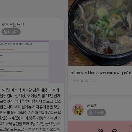
호호 부는 튜브
비공개
https://m.blog.naver.com/wlgus
2026-04-18 17:23
화도읍] 마석역 바로앞 넓은 매장과, 프라
물닭갈비, 삼계탕, 추어탕 맛집 10년넘게
로컬맛집 곰나루추어탕에서 블로그, 릴스
공돌이
모집합니다 ※체험메뉴※ 자유이용권 5만
인원※ 5팀 ※모집기간※ 4월 17일 금요
비공개
4/20 ~ 4/26 사이 방문 가능하신분만 신
* ※체험단발표※ 4월 17일 금요일 ※
요일※ 모든요일 가능 ※체험불가요일※