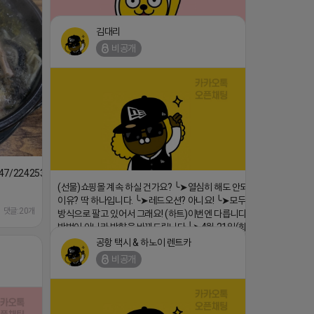
김대리
비공개
⛔️ 투자금 0원 부업 ➡️ 내일 밤 9시 ⛔️
댓글:20개
2026-04-18 17:23
1647/224253846149
(선물)쇼핑몰 계속 하실 건가요? ╰➤열심히 해도 안되는
이유? 딱 하나입니다. ╰➤레드오션? 아니요! ╰➤모두 같은
댓글:20개
방식으로 팔고 있어서 그래요! (하트)이번엔 다릅니다. ╰➤
방법이 아니라 방향을 바꿔드립니다 ╰➤4월 21일(화) 저
녁9시 ╰➤지금 구조를 바꿀 마지막 기회
공항 택시 & 하노이 렌트카
https://blog.naver.com/eocomim/224250518436
비공개
2026-04-18 17:15
댓글:20개