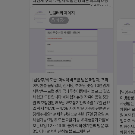
너 관계 구축 - 개발사 직접 운영 빠른 피드백 대응
▔▔▔▔▔▔▔▔▔▔▔▔▔▔▔▔▔▔ (카톡)주식
회사 더 풀림 https://더풀림상담.enn.kr https://
빈털터리 제이지
더풀림상담.enn.kr
비공개
2026-04-18 17:26
댓글:20개
[남양주/화도읍] 마석역 바로앞 넓은 매장과, 프라
이빗한룸 물닭갈비, 삼계탕, 추어탕 맛집 10년넘게
사랑받는 로컬맛집 곰나루추어탕에서 블로그, 릴스
[남양주/
체험단 모집합니다 ※체험메뉴※ 자유이용권 5만
이빗한룸 
원 ※모집인원※ 5팀 ※모집기간※ 4월 17일 금요
사랑받는 
일 까지 *4/20 ~ 4/26 사이 방문 가능하신분만 신
체험단 
청해주세요* ※체험단발표※ 4월 17일 금요일 ※
원 ※모집
체험가능요일※ 모든요일 가능 ※체험불가요일※
일 까지 *
모든요일 12 ~ 13:30 불가 ※작성기한※ 방문 후
청해주세요
3일 이내 ※체험신청※ 블로그체험단
체험가능