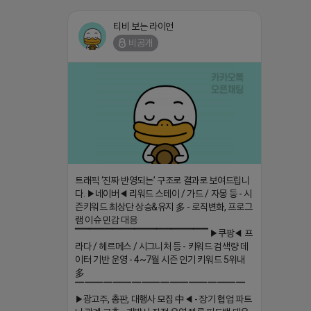
티비 보는 라이언
비공개
트래픽 ‘진짜 반영되는’ 구조로 결과로 보여드립니
다. ▶네이버◀ 리워드 스테이 / 가드 / 자몽 등 - 시
즌키워드 최상단 상승&유지 多 - 로직변화, 프로그
램 이슈 민감 대응
▔▔▔▔▔▔▔▔▔▔▔▔▔▔▔▔▔▔ ▶쿠팡◀ 프
라다 / 헤르메스 / 시그니처 등 - 키워드 검색량 데
이터 기반 운영 - 4~7월 시즌 인기 키워드 5위내
多
▔▔▔▔▔▔▔▔▔▔▔▔▔▔▔▔▔▔
▶광고주, 총판, 대행사 모집 中◀ - 장기 협업 파트