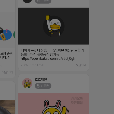
비공개
네이버 쿠팡 다 잡습니다 5일이면 최상단 노출 가
 보장 순위
능합니다 전 플랫폼 작업 가능
니다. 전
https://open.kakao.com/o/s5Jrj0gh
2026-01-27 17:20
댓글: 0개
h
댓글: 0개
로드제인
비공개