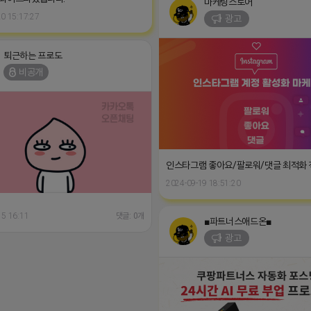
마케팅스토어
0 15:17:27
광고
퇴근하는 프로도
비공개
인스타그램 좋아요/팔로워/댓글 최적화
2024-09-19 18:51:20
15 16:11
댓글: 0개
■파트너스애드온■
광고