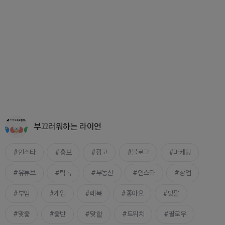
부끄러워하는 라이언
인스타
홍보
광고
블로그
마케팅
유튜브
틱톡
부동산
인스타
창업
부업
게임
페북
좋아요
맞팔
맞좋
좋반
맞핱
트위치
팔로우