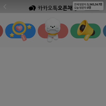
3,545,567명
전체 방문자
비공개
0명
오늘 방문자