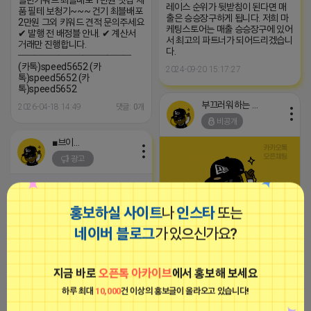
일반키워드 최블배포 1만원 맛집 제
레이스 순위가 뒷받침이 된다면 매
품 필테 보청기~~~ 건기 최블배포
출은 승승장구하게 됩니다. 저희 마
2만원 그외 키워드 견적 문의주세요
케팅스토어는 매출 승승장구에 있어
✔ 발행 전 배정블 안내. ✔ 계산서
서 최고의 파트너가 되어드리겠습니
거래만 진행합니다.
다.
━━━━━━━━━━━━━━
(카톡)speed5652 (카
2024-09-20 15:17:27
톡)speed5652 (카
톡)speed5652
부끄러워하는 라이언
2026-04-18 14:49
댓글: 0개
비공개
■브이머신■
광고
홍보하실 사이트
나
인스타
또는
▶ 최블배포1만원 ▶ 실행 원청사
네이버 블로그
가 있으신가요?
일반키워드 최블배포 1만원 맛집 제
품 필테 보청기~~~ 건기 최블배포
2만원 그외 키워드 견적 문의주세요
✔ 발행 전 배정블 안내. ✔ 계산서
-장소불문, 약정없는 고정공인IP가
지금 바로
오픈톡 아카이브
에서 홍보해 보세요
거래만 진행합니다.
삽입된 365일 24시간 임대형 컴퓨
━━━━━━━━━━━━━━
터 서비스
하루 최대
10,000
건 이상의 홍보글이 올라오고 있습니다!
(카톡)speed5652 (카