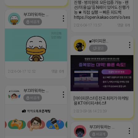
진행 - 병의원외 모든업종 가능 - 펜
션/미용실/등 N페이 있어도 진행가
능 ★ 직접 실행 → 빠른 피드백
부끄러워하는 라이언
https://open.kakao.com/o/sesNgb
비공개
2026-04-17 13:57
댓글: 0개
■아이피몬스터■
광고
2026-04-17 12:52
댓글: 0개
부끄러워하는 라이언
[아이피몬스터] 전국 최저가 마케팅
비공개
용 KT아이피서비스!!
2023-09-06 14:23:39
부끄러워하는 라이언
비공개