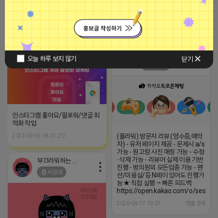
2023-09-05 19:01:58
톡)speed5652 (카
톡)speed5652
2026-04-17 21:12
댓글: 0개
마케팅스토어
광고
부끄러워하는 라이언
오늘 하루 보지 않기
닫기
비공개
인스타그램 좋아요/팔로워/댓글 최
적화 작업
2024-09-19 18:51:20
(플라워) 방문자 리뷰 (영수증,예약
자) - 유저 페이지 제공 - 문제시 a/s
가능 - 원고랑 사진 매칭 가능 - 수정
· 삭제 가능 - 리뷰어 실제 이용 기반
부끄러워하는 라이언
진행 - 병의원외 모든업종 가능 - 펜
비공개
션/미용실/등 N페이 있어도 진행가
능 ★ 직접 실행 → 빠른 피드백
https://open.kakao.com/o/sesNgb
2026-04-17 19:07
댓글: 0개