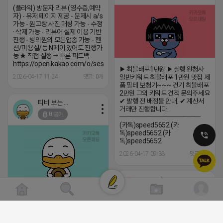
(플라워) 방문자 리뷰 (영수증,예약
자) - 유저 페이지 제공 - 문제시 a/s
가능 - 원고랑 사진 매칭 가능 - 수정
· 삭제 가능 - 리뷰어 실제 이용 기반
진행 - 병의원외 모든업종 가능 - 펜
션/미용실/등 N페이 있어도 진행가
능 ★ 직접 실행 → 빠른 피드백
https://open.kakao.com/o/sesNgbqi
▶ 최블배포1만원 ▶ 실행 원청사
2026-04-17 11:24
댓글: 0개
일반키워드 최블배포 1만원 맛집 제
품 필테 보청기~~~ 건기 최블배포
2만원 그외 키워드 견적 문의주세요
✔ 발행 전 배정블 안내. ✔ 계산서
티비 보는 라이언
거래만 진행합니다.
비공개
━━━━━━━━━━━━━━
(카톡)speed5652 (카
톡)speed5652 (카
톡)speed5652
2026-04-17 09:33
댓글: 0개
로드제인
트래픽 ‘진짜 반영되는’ 구조로 결과로 보여드립
비공개
니다. ▶네이버◀ 리워드 스테이 / 가드 / 자몽 등
- 시즌키워드 최상단 상승&유지 多 - 로직변화,
프로그램 이슈 민감 대응