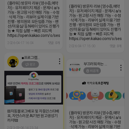
(플라워) 방문자 리뷰 (영수증,예약
(플라워) 방문자 리뷰 (영수증,예약
자) - 유저 페이지 제공 - 문제시 a/s
자) - 유저 페이지 제공 - 문제시 a/s
가능 - 원고랑 사진 매칭 가능 - 수정
가능 - 원고랑 사진 매칭 가능 - 수정
· 삭제 가능 - 리뷰어 실제 이용 기반
· 삭제 가능 - 리뷰어 실제 이용 기반
진행 - 병의원외 모든업종 가능 - 펜
진행 - 병의원외 모든업종 가능 - 펜
션/미용실/등 N페이 있어도 진행가
션/미용실/등 N페이 있어도 진행가
능 ★ 직접 실행 → 빠른 피드백
능 ★ 직접 실행 → 빠른 피드백
https://open.kakao.com/o/sesNgbqi
https://open.kakao.com/o/sesNgb
2026-04-17 16:04
댓글: 0개
2026-04-17 15:00
댓글: 0개
■프로그램베이■
부끄러워하는 라이언
광고
비공개
▤자동블로그배포 및 자동인스타배
(플라워) 방문자 리뷰 (영수증,예약
포, 자연스러운 AI기반 원고생성기
자) - 유저 페이지 제공 - 문제시 a/s
까지!▤
가능 - 원고랑 사진 매칭 가능 - 수정
· 삭제 가능 - 리뷰어 실제 이용 기반
2023-09-06 14:23:34