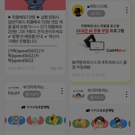
■파트너스애드온■
광고
▶ 최블배포1만원 ▶ 실행 원청사
일반키워드 최블배포 1만원 맛집 제
품 필테 보청기~~~ 건기 최블배포
2만원 그외 키워드 견적 문의주세요
✔ 발행 전 배정블 안내. ✔ 계산서
거래만 진행합니다.
━━━━━━━━━━━━━━
(카톡)speed5652 (카
톡)speed5652 (카
톡)speed5652
▤쿠팡파트너스 외 4개 파트너스 활
동 자동화▤
2026-04-17 17:24
댓글: 0개
2024-12-12 17:02:50
부끄러워하는 라이언
부끄러워하는 라이언
비공개
비공개