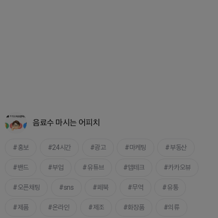
음료수 마시는 어피치
홍보
24시간
광고
마케팅
부동산
밴드
부업
유튜브
앱테크
카카오뷰
오픈채팅
sns
페북
무역
유통
제품
온라인
제조
화장품
의류