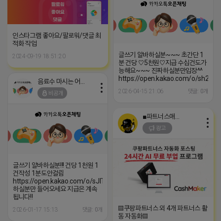
인스타그램 좋아요/팔로워/댓글 최
적화 작업
글쓰기 알바하실분~~~ 초간단 1
2024-09-19 18:51:20
분 건당 ♡5천원♡지급 수십건도가
능해요~~~ 진짜하실분만입장^^
https://open.kakao.com/o/sh2DIQo
음료수 마시는 어피치
2026-04-15 21:06
댓글: 0개
비공개
■파트너스애드온■
광고
글쓰기 알바하실분!!! 건당 1천원 1
건작성 1분도안걸림
https://open.kakao.com/o/sJIT5Txg
하실분만 들어오세요 지급은 계속
됩니다!!
▤쿠팡파트너스 외 4개 파트너스 활
2026-01-17 15:13
댓글: 0개
동 자동화▤