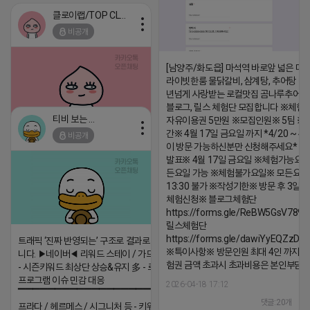
클로이랩/TOP CLASS
비공개
[남양주/화도읍] 마석역 바로앞 넓은 매장
라이빗한룸 물닭갈비, 삼계탕, 추어탕 맛집
년넘게 사랑받는 로컬맛집 곰나루추어
블로그, 릴스 체험단 모집합니다 ※체험
티비 보는 라이언
자유이용권 5만원 ※모집인원※ 5팀 ※
간※ 4월 17일 금요일 까지 *4/20 ~ 4/
비공개
2026-04-18 17:05
댓글:20개
이 방문 가능하신분만 신청해주세요* 
발표※ 4월 17일 금요일 ※체험가능요일
든요일 가능 ※체험불가요일※ 모든요일 1
13:30 불가 ※작성기한※ 방문 후 3일 
체험신청※ 블로그체험단
https://forms.gle/ReBW5GsV789u
릴스체험단
https://forms.gle/dawiYyEQZzDd
트래픽 ‘진짜 반영되는’ 구조로 결과로 보여드립
※특이사항※ 방문인원 최대 4인 까지 가
니다. ▶네이버◀ 리워드 스테이 / 가드 / 자몽 등
험권 금액 초과시 초과비용은 본인부담입
- 시즌키워드 최상단 상승&유지 多 - 로직변화,
프로그램 이슈 민감 대응
2026-04-18 17:12
▔▔▔▔▔▔▔▔▔▔▔▔▔▔▔▔▔▔ ▶쿠팡◀
댓글:20개
프라다 / 헤르메스 / 시그니처 등 - 키워드 검색