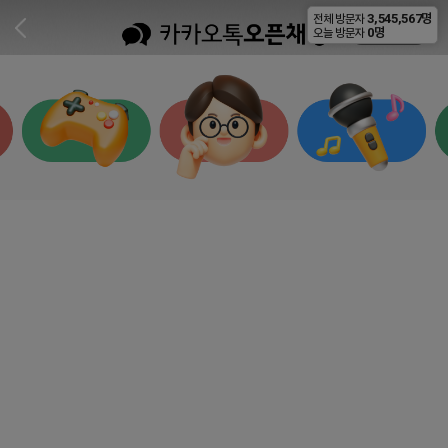
3,545,567명
전체 방문자
비공개
0명
오늘 방문자