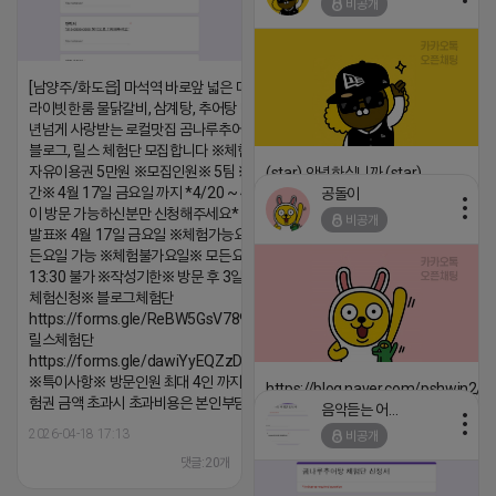
비공개
[남양주/화도읍] 마석역 바로앞 넓은 매장과, 프
라이빗한룸 물닭갈비, 삼계탕, 추어탕 맛집 10
년넘게 사랑받는 로컬맛집 곰나루추어탕에서
블로그, 릴스 체험단 모집합니다 ※체험메뉴※
자유이용권 5만원 ※모집인원※ 5팀 ※모집기
(star) 안녕하십니까 (star)
간※ 4월 17일 금요일 까지 *4/20 ~ 4/26 사
공돌이
2026-04-18 17:12
이 방문 가능하신분만 신청해주세요* ※체험단
비공개
댓글:20개
발표※ 4월 17일 금요일 ※체험가능요일※ 모
든요일 가능 ※체험불가요일※ 모든요일 12 ~
13:30 불가 ※작성기한※ 방문 후 3일 이내 ※
체험신청※ 블로그체험단
https://forms.gle/ReBW5GsV789ur2Pz6
릴스체험단
https://forms.gle/dawiYyEQZzDdqf8W8
※특이사항※ 방문인원 최대 4인 까지 가능 체
https://blog.naver.com/pshwin2/
험권 금액 초과시 초과비용은 본인부담입니다.
음악듣는 어피치
2026-04-18 17:12
2026-04-18 17:13
비공개
댓글:20개
댓글:20개