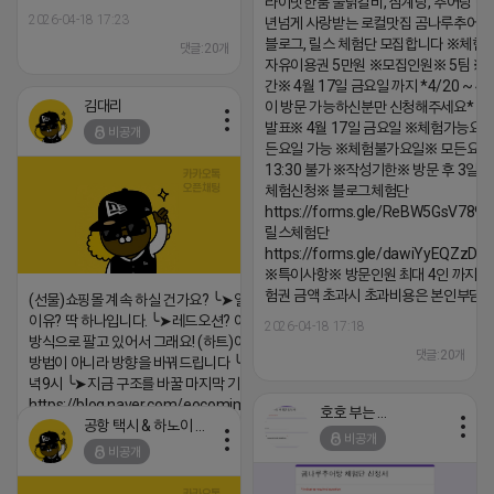
라이빗한룸 물닭갈비, 삼계탕, 추어탕 맛집
2026-04-18 17:23
년넘게 사랑받는 로컬맛집 곰나루추어
블로그, 릴스 체험단 모집합니다 ※체험
댓글:20개
자유이용권 5만원 ※모집인원※ 5팀 ※
간※ 4월 17일 금요일 까지 *4/20 ~ 4/
김대리
이 방문 가능하신분만 신청해주세요* 
발표※ 4월 17일 금요일 ※체험가능요일
비공개
든요일 가능 ※체험불가요일※ 모든요일 1
13:30 불가 ※작성기한※ 방문 후 3일 
체험신청※ 블로그체험단
https://forms.gle/ReBW5GsV789u
릴스체험단
https://forms.gle/dawiYyEQZzDd
※특이사항※ 방문인원 최대 4인 까지 가
험권 금액 초과시 초과비용은 본인부담입
(선물)쇼핑몰 계속 하실 건가요? ╰➤열심히 해도 안되는
이유? 딱 하나입니다. ╰➤레드오션? 아니요! ╰➤모두 같은
2026-04-18 17:18
방식으로 팔고 있어서 그래요! (하트)이번엔 다릅니다. ╰➤
댓글:20개
방법이 아니라 방향을 바꿔드립니다 ╰➤4월 21일(화) 저
녁9시 ╰➤지금 구조를 바꿀 마지막 기회
https://blog.naver.com/eocomim/224250518436
호호 부는 튜브
공항 택시 & 하노이 렌트카
2026-04-18 17:15
비공개
비공개
댓글:20개