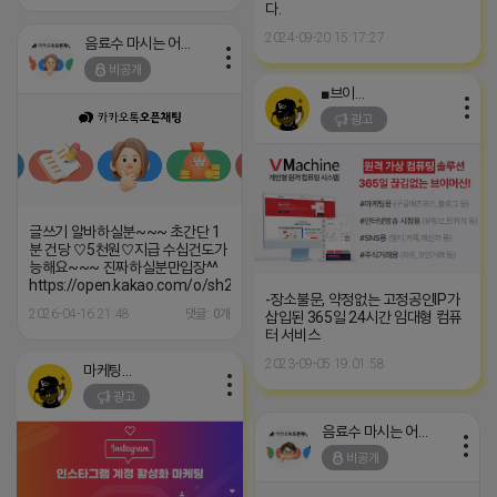
다.
2024-09-20 15:17:27
음료수 마시는 어피치
비공개
■브이머신■
광고
글쓰기 알바하실분~~~ 초간단 1
분 건당 ♡5천원♡지급 수십건도가
능해요~~~ 진짜하실분만입장^^
https://open.kakao.com/o/sh2DIQoi
-장소불문, 약정없는 고정공인IP가
2026-04-16 21:48
댓글: 0개
삽입된 365일 24시간 임대형 컴퓨
터 서비스
2023-09-05 19:01:58
마케팅스토어
광고
음료수 마시는 어피치
비공개