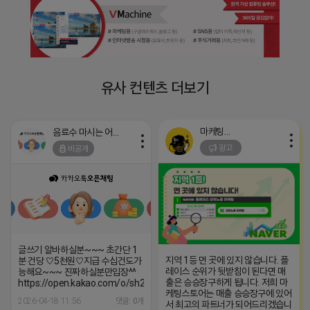
유사 컨텐츠 더보기
마케팅스토어
음료수 마시는 어피치
광고
비공개
글쓰기 알바하실분~~~ 초간단 1
지역 1등 먼 곳에 있지 않습니다. 플
분 건당 ♡5천원♡지급 수십건도가
레이스 순위가 뒷받침이 된다면 매
능해요~~~ 진짜하실분만입장^^
출은 승승장구하게 됩니다. 저희 마
https://open.kakao.com/o/sh2DIQoi
케팅스토어는 매출 승승장구에 있어
2026-04-18 11:56
댓글: 0개
서 최고의 파트너가 되어드리겠습니