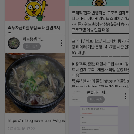
트래픽 ‘진짜 반영되는’ 구조로 결과로 
니다. ▶네이버◀ 리워드 스테이 / 가드 /
- 시즌키워드 최상단 상승&유지 多 - 로
⛔️ 투자금 0원 부업 ➡️ 내일 밤 9시
프로그램 이슈 민감 대응
⛔️
▔▔▔▔▔▔▔▔▔▔▔▔▔▔▔▔▔▔ 
하트뿅뿅 라이언
프라다 / 헤르메스 / 시그니처 등 - 키워
2026-04-18 17:23
비공개
량 데이터 기반 운영 - 4~7월 시즌 인기
댓글:20개
5위내 多
▔▔▔▔▔▔▔▔▔▔▔▔▔▔▔
▶광고주, 총판, 대행사 모집 中◀ - 장기
트너 관계 구축 - 개발사 직접 운영 빠른
대응 ▔▔▔▔▔▔▔▔▔▔▔▔▔▔▔▔▔▔
톡)주식회사 더 풀림 https://더풀림상
담.enn.kr https://더풀림상담.enn.kr
빈털터리 제이지
2026-04-18 17:26
비공개
댓글:20개
https://m.blog.naver.com/wlgus1647/224253846149
2026-04-18 17:23