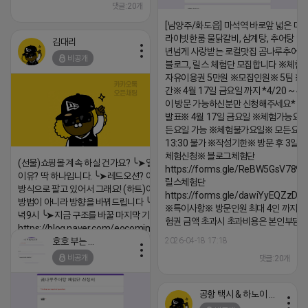
댓글:20개
[남양주/화도읍] 마석역 바로앞 넓은 매장
라이빗한룸 물닭갈비, 삼계탕, 추어탕 맛집
김대리
년넘게 사랑받는 로컬맛집 곰나루추어
비공개
블로그, 릴스 체험단 모집합니다 ※체험
자유이용권 5만원 ※모집인원※ 5팀 ※
간※ 4월 17일 금요일 까지 *4/20 ~ 4/
이 방문 가능하신분만 신청해주세요* 
발표※ 4월 17일 금요일 ※체험가능요일
든요일 가능 ※체험불가요일※ 모든요일 1
13:30 불가 ※작성기한※ 방문 후 3일 
체험신청※ 블로그체험단
(선물)쇼핑몰 계속 하실 건가요? ╰➤열심히 해도 안되는
https://forms.gle/ReBW5GsV789u
이유? 딱 하나입니다. ╰➤레드오션? 아니요! ╰➤모두 같은
릴스체험단
방식으로 팔고 있어서 그래요! (하트)이번엔 다릅니다. ╰➤
https://forms.gle/dawiYyEQZzDd
방법이 아니라 방향을 바꿔드립니다 ╰➤4월 21일(화) 저
※특이사항※ 방문인원 최대 4인 까지 가
녁9시 ╰➤지금 구조를 바꿀 마지막 기회
험권 금액 초과시 초과비용은 본인부담입
https://blog.naver.com/eocomim/224250518436
호호 부는 튜브
2026-04-18 17:18
2026-04-18 17:15
비공개
댓글:20개
댓글:20개
공항 택시 & 하노이 렌트카