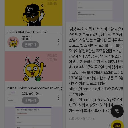
[남양주/화도읍] 마석역 바로앞 넓은 매장
(star) 안녕하십니까 (star)
라이빗한룸 물닭갈비, 삼계탕, 추어탕 맛집
공돌이
년넘게 사랑받는 로컬맛집 곰나루추어
2026-04-18 17:12
비공개
블로그, 릴스 체험단 모집합니다 ※체험
댓글:20개
자유이용권 5만원 ※모집인원※ 5팀 ※
간※ 4월 17일 금요일 까지 *4/20 ~ 4/
이 방문 가능하신분만 신청해주세요* 
발표※ 4월 17일 금요일 ※체험가능요일
든요일 가능 ※체험불가요일※ 모든요일 1
13:30 불가 ※작성기한※ 방문 후 3일 
체험신청※ 블로그체험단
https://blog.naver.com/pshwin2/224023970047
https://forms.gle/ReBW5GsV789u
음악듣는 어피치
릴스체험단
2026-04-18 17:12
https://forms.gle/dawiYyEQZzDd
비공개
댓글:20개
※특이사항※ 방문인원 최대 4인 까지 가
험권 금액 초과시 초과비용은 본인부담입
2026-04-18 17:13
댓글:20개