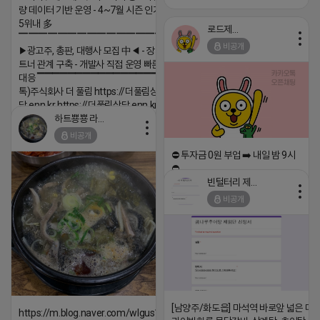
량 데이터 기반 운영 - 4~7월 시즌 인기 키워드
5위내 多
로드제인
▔▔▔▔▔▔▔▔▔▔▔▔▔▔▔▔▔▔
비공개
▶광고주, 총판, 대행사 모집 中◀ - 장기 협업 파
트너 관계 구축 - 개발사 직접 운영 빠른 피드백
대응 ▔▔▔▔▔▔▔▔▔▔▔▔▔▔▔▔▔▔ (카
톡)주식회사 더 풀림 https://더풀림상
담.enn.kr https://더풀림상담.enn.kr
하트뿅뿅 라이언
2026-04-18 17:26
비공개
댓글:20개
⛔️ 투자금 0원 부업 ➡️ 내일 밤 9시
⛔️
빈털터리 제이지
2026-04-18 17:23
비공개
댓글:20개
[남양주/화도읍] 마석역 바로앞 넓은 매장
https://m.blog.naver.com/wlgus1647/224253846149