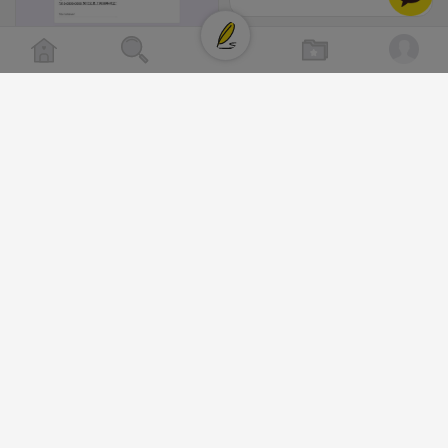
클로이랩/TOP CLASS
[남양주/화도읍] 마석역 바로앞 넓은 매장과, 프
비공개
라이빗한룸 물닭갈비, 삼계탕, 추어탕 맛집 10
년넘게 사랑받는 로컬맛집 곰나루추어탕에서
블로그, 릴스 체험단 모집합니다 ※체험메뉴※
자유이용권 5만원 ※모집인원※ 5팀 ※모집기
간※ 4월 17일 금요일 까지 *4/20 ~ 4/26 사
이 방문 가능하신분만 신청해주세요* ※체험단
발표※ 4월 17일 금요일 ※체험가능요일※ 모
든요일 가능 ※체험불가요일※ 모든요일 12 ~
13:30 불가 ※작성기한※ 방문 후 3일 이내 ※
2026-04-18 17:05
댓글:20개
체험신청※ 블로그체험단
https://forms.gle/ReBW5GsV789ur2Pz6
릴스체험단
https://forms.gle/dawiYyEQZzDdqf8W8
※특이사항※ 방문인원 최대 4인 까지 가능 체
험권 금액 초과시 초과비용은 본인부담입니다.
2026-04-18 17:12
댓글:20개