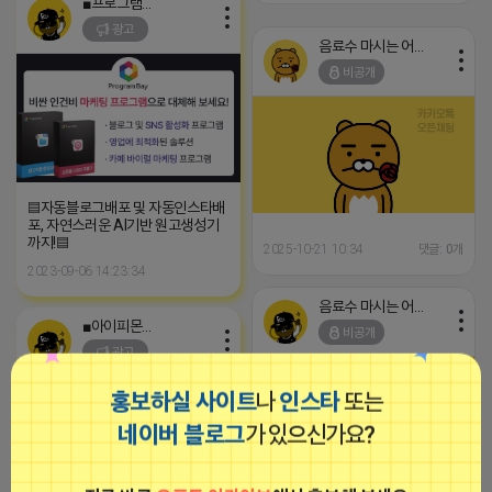
■프로그램베이■
광고
음료수 마시는 어피치
비공개
▤자동블로그배포 및 자동인스타배
포, 자연스러운 AI기반 원고생성기
까지!▤
2025-10-21 10:34
댓글: 0개
2023-09-06 14:23:34
음료수 마시는 어피치
■아이피몬스터■
비공개
광고
홍보하실 사이트
나
인스타
또는
네이버 블로그
가 있으신가요?