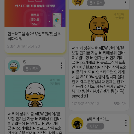
비공개
인스타그램 좋아요/팔로워/댓글 최
적화 작업
2024-09-19 18:51:20
✔ 카페 상위노출 VIEW 건바이/월
보장 인기글 가능 ▶ 카페상위 건바
이 / 월보장 ▶ 인기글 ▶ 인기카페
영
글 ▶ pc카페탭 ▶ 블로그 상위노출
건바이 / 월보장 ▶ 지식인 상위노출
비공개
▶ 준최 배포 ▶ 인스타그램 인기게
시물 ※ 100% 실행사 입니다 실패
한 키워드 환영입니다 언제든 편하
게 문의 주세요. 제품 / 육아 / 교육 /
뷰티 / 병원 / 분양 / 맛집 등 (카톡)
sayeditt1
2025-02-20 20:13
댓글: 0개
✔ 카페 상위노출 VIEW 건바이/월
보장 인기글 가능 ▶ 카페상위 건바
■파트너스애드온■
이 / 월보장 ▶ 인기글 ▶ 인기카페
광고
글 ▶ pc카페탭 ▶ 블로그 상위노출
건바이 / 월보장 ▶ 지식인 상위노출