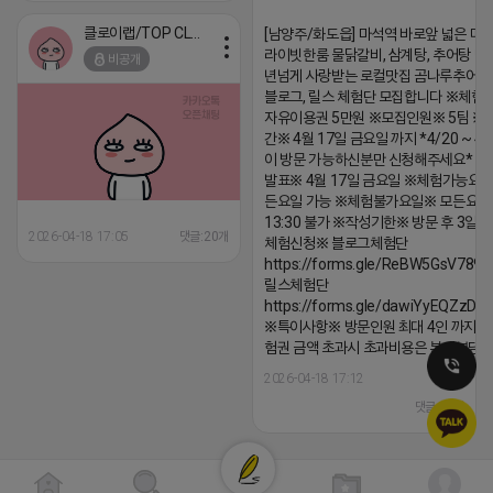
클로이랩/TOP CLASS
[남양주/화도읍] 마석역 바로앞 넓은 매장
라이빗한룸 물닭갈비, 삼계탕, 추어탕 맛집
비공개
년넘게 사랑받는 로컬맛집 곰나루추어
블로그, 릴스 체험단 모집합니다 ※체험
자유이용권 5만원 ※모집인원※ 5팀 ※
간※ 4월 17일 금요일 까지 *4/20 ~ 4/
이 방문 가능하신분만 신청해주세요* 
발표※ 4월 17일 금요일 ※체험가능요일
든요일 가능 ※체험불가요일※ 모든요일 1
13:30 불가 ※작성기한※ 방문 후 3일 
2026-04-18 17:05
댓글:20개
체험신청※ 블로그체험단
https://forms.gle/ReBW5GsV789u
릴스체험단
https://forms.gle/dawiYyEQZzDd
※특이사항※ 방문인원 최대 4인 까지 가
험권 금액 초과시 초과비용은 본인부담입
2026-04-18 17:12
댓글:20개