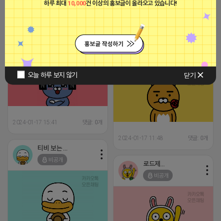
[아이피몬스터] 전국 최저가 마케팅
2024-01-18 10:28
댓글: 0개
하루 최대
10,000
건 이상의 홍보글이 올라오고 있습니다!
용 KT아이피서비스!!
2023-09-06 14:23:39
영
비공개
영
비공개
오늘 하루 보지 않기
닫기
2024-01-17 15:41
댓글: 0개
2024-01-17 11:48
댓글: 0개
티비 보는 라이언
비공개
로드제인
비공개