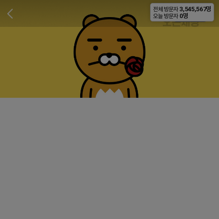
3,545,567명
전체 방문자
비공개
0명
오늘 방문자