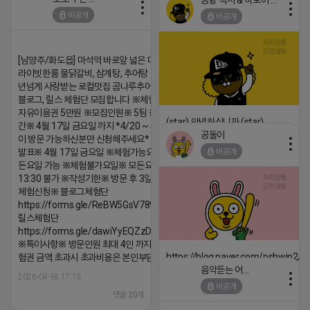
공항 택시 & 하노이 렌트카
2026-04-18 17:15
비공개
비공개
댓글:20개
[남양주/화도읍] 마석역 바로앞 넓은 매장과, 프
라이빗한룸 물닭갈비, 삼계탕, 추어탕 맛집 10
년넘게 사랑받는 로컬맛집 곰나루추어탕에서
블로그, 릴스 체험단 모집합니다 ※체험메뉴※
자유이용권 5만원 ※모집인원※ 5팀 ※모집기
(star) 안녕하십니까 (star)
간※ 4월 17일 금요일 까지 *4/20 ~ 4/26 사
공돌이
이 방문 가능하신분만 신청해주세요* ※체험단
2026-04-18 17:12
발표※ 4월 17일 금요일 ※체험가능요일※ 모
비공개
댓글:20개
든요일 가능 ※체험불가요일※ 모든요일 12 ~
13:30 불가 ※작성기한※ 방문 후 3일 이내 ※
체험신청※ 블로그체험단
https://forms.gle/ReBW5GsV789ur2Pz6
릴스체험단
https://forms.gle/dawiYyEQZzDdqf8W8
※특이사항※ 방문인원 최대 4인 까지 가능 체
https://blog.naver.com/pshwin2/
험권 금액 초과시 초과비용은 본인부담입니다.
음악듣는 어피치
2026-04-18 17:12
2026-04-18 17:13
비공개
댓글:20개
댓글:20개