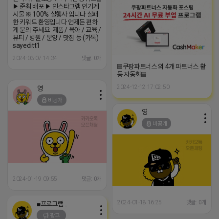
▶ 준최 배포 ▶ 인스타그램 인기게
시물 ※ 100% 실행사 입니다 실패
한 키워드 환영입니다 언제든 편하
게 문의 주세요. 제품 / 육아 / 교육 /
뷰티 / 병원 / 분양 / 맛집 등 (카톡)
sayeditt1
2024-03-07 14:34
댓글: 0개
▤쿠팡파트너스 외 4개 파트너스 활
동 자동화▤
2024-12-12 17:02:50
영
비공개
영
비공개
2024-01-19 09:55
댓글: 0개
2024-01-18 16:25
댓글: 0개
■프로그램베이■
광고