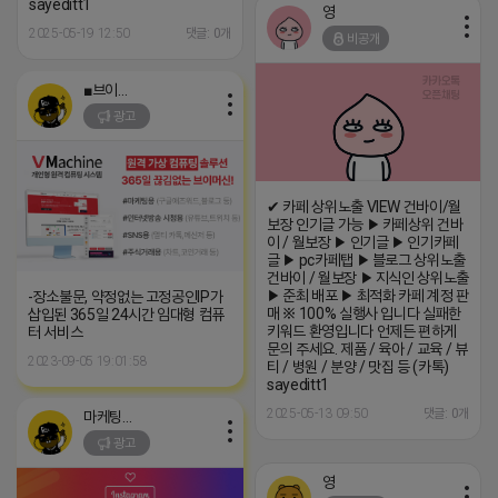
sayeditt1
영
2025-05-19 12:50
댓글: 0개
비공개
■브이머신■
광고
✔ 카페 상위노출 VIEW 건바이/월
보장 인기글 가능 ▶ 카페상위 건바
이 / 월보장 ▶ 인기글 ▶ 인기카페
글 ▶ pc카페탭 ▶ 블로그 상위노출
건바이 / 월보장 ▶ 지식인 상위노출
▶ 준최 배포 ▶ 최적화 카페 계정 판
-장소불문, 약정없는 고정공인IP가
매 ※ 100% 실행사 입니다 실패한
삽입된 365일 24시간 임대형 컴퓨
키워드 환영입니다 언제든 편하게
터 서비스
문의 주세요. 제품 / 육아 / 교육 / 뷰
2023-09-05 19:01:58
티 / 병원 / 분양 / 맛집 등 (카톡)
sayeditt1
2025-05-13 09:50
댓글: 0개
마케팅스토어
광고
영