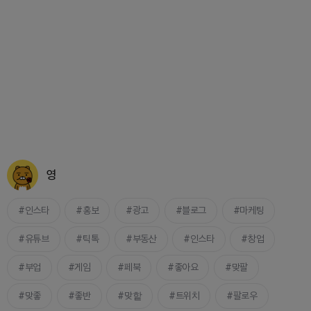
영
인스타
홍보
광고
블로그
마케팅
유튜브
틱톡
부동산
인스타
창업
부업
게임
페북
좋아요
맞팔
맞좋
좋반
맞핱
트위치
팔로우