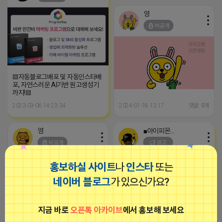
영
비공개
▤자동블로그배포 및 자동인스타배
포, 자연스러운 AI기반 원고생성기
까지!▤
2023-09-06 14:23:34
2024-01-18 13:17
댓글: 0개
영
■아이피몬스터■
비공개
광고
홍보하실 사이트
나
인스타
또는
네이버 블로그
가 있으신가요?
지금 바로
오픈톡 아카이브
에서 홍보해 보세요