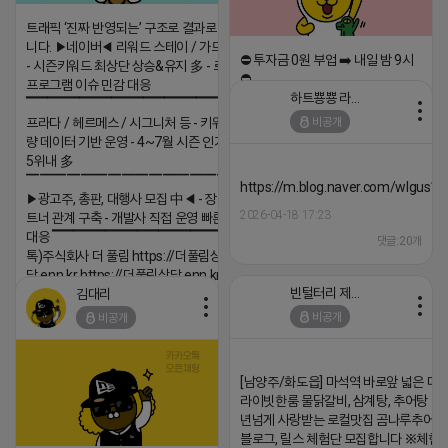
트래픽 ‘진짜 반영되는’ 구조로 결과로 보여드립
니다. ▶네이버◀ 리워드 스테이 / 가드 / 자몽 등
⛔️ 투자금 0원 부업 ➡️ 내일 밤 9시
- 시즌키워드 최상단 상승&유지 多 - 로직변화,
⛔️
프로그램 이슈 민감 대응
하트뿅뿅 라이언
▔▔▔▔▔▔▔▔▔▔▔▔▔▔▔▔▔▔ ▶쿠팡◀
2026-04-18 17:23
비공개
프라다 / 헤르메스 / 시그니처 등 - 키워드 검색
댓글:20개
량 데이터 기반 운영 - 4~7월 시즌 인기 키워드
5위내 多
▔▔▔▔▔▔▔▔▔▔▔▔▔▔▔▔▔▔
https://m.blog.naver.com/wlgus
▶광고주, 총판, 대행사 모집 中◀ - 장기 협업 파
2026-04-18 17:23
트너 관계 구축 - 개발사 직접 운영 빠른 피드백
대응 ▔▔▔▔▔▔▔▔▔▔▔▔▔▔▔▔▔▔ (카
댓글:20개
톡)주식회사 더 풀림 https://더풀림상
담.enn.kr https://더풀림상담.enn.kr
빈털터리 제이지
김대리
2026-04-18 17:26
비공개
비공개
댓글:20개
[남양주/화도읍] 마석역 바로앞 넓은 매장
라이빗한룸 물닭갈비, 삼계탕, 추어탕 맛집
년넘게 사랑받는 로컬맛집 곰나루추어
블로그, 릴스 체험단 모집합니다 ※체험