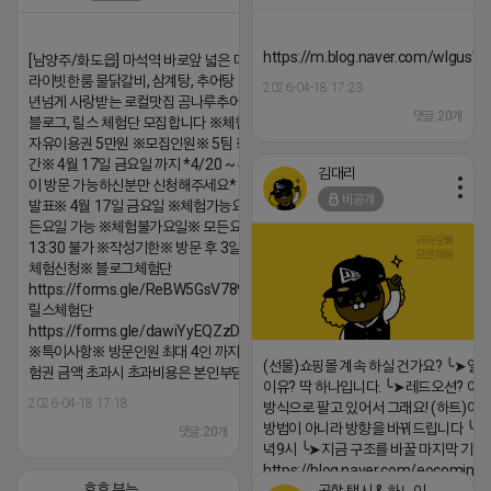
댓글:20개
https://m.blog.naver.com/wlgus
[남양주/화도읍] 마석역 바로앞 넓은 매장과, 프
라이빗한룸 물닭갈비, 삼계탕, 추어탕 맛집 10
2026-04-18 17:23
년넘게 사랑받는 로컬맛집 곰나루추어탕에서
댓글:20개
블로그, 릴스 체험단 모집합니다 ※체험메뉴※
자유이용권 5만원 ※모집인원※ 5팀 ※모집기
간※ 4월 17일 금요일 까지 *4/20 ~ 4/26 사
김대리
이 방문 가능하신분만 신청해주세요* ※체험단
비공개
발표※ 4월 17일 금요일 ※체험가능요일※ 모
든요일 가능 ※체험불가요일※ 모든요일 12 ~
13:30 불가 ※작성기한※ 방문 후 3일 이내 ※
체험신청※ 블로그체험단
https://forms.gle/ReBW5GsV789ur2Pz6
릴스체험단
https://forms.gle/dawiYyEQZzDdqf8W8
※특이사항※ 방문인원 최대 4인 까지 가능 체
(선물)쇼핑몰 계속 하실 건가요? ╰➤열
험권 금액 초과시 초과비용은 본인부담입니다.
이유? 딱 하나입니다. ╰➤레드오션? 아니
2026-04-18 17:18
방식으로 팔고 있어서 그래요! (하트)이번
방법이 아니라 방향을 바꿔드립니다 ╰➤4월
댓글:20개
녁9시 ╰➤지금 구조를 바꿀 마지막 기회
https://blog.naver.com/eocomim
호호 부는 튜브