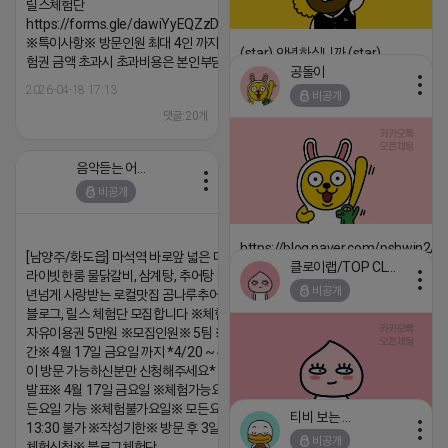
릴스체험단
https://forms.gle/dawiYyEQZzDdqf8W8
※특이사항※ 방문인원 최대 4인 까지 가능 체
(star) 안녕하십니까 (star)
험권 금액 초과시 초과비용은 본인부담입니다.
공돌이
2026-04-18 17:12
2026-04-18 17:13
비공개
댓글:20개
댓글:20개
음악듣는 어피치
비공개
https://blog.naver.com/pshwin2/
[남양주/화도읍] 마석역 바로앞 넓은 매장과, 프
클로이랩/TOP CLASS
라이빗한룸 물닭갈비, 삼계탕, 추어탕 맛집 10
2026-04-18 17:12
비공개
년넘게 사랑받는 로컬맛집 곰나루추어탕에서
댓글:20개
블로그, 릴스 체험단 모집합니다 ※체험메뉴※
자유이용권 5만원 ※모집인원※ 5팀 ※모집기
간※ 4월 17일 금요일 까지 *4/20 ~ 4/26 사
이 방문 가능하신분만 신청해주세요* ※체험단
발표※ 4월 17일 금요일 ※체험가능요일※ 모
든요일 가능 ※체험불가요일※ 모든요일 12 ~
티비 보는 라이언
13:30 불가 ※작성기한※ 방문 후 3일 이내 ※
비공개
체험신청※ 블로그체험단