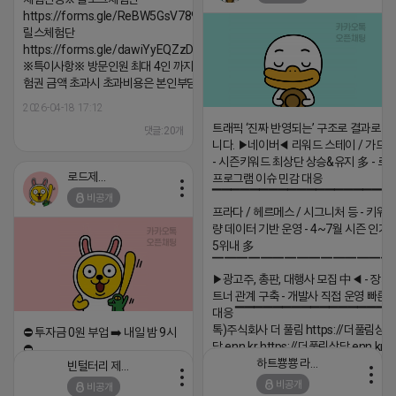
2026-04-18 17:05
댓글:20개
https://forms.gle/ReBW5GsV789ur2Pz6
릴스체험단
https://forms.gle/dawiYyEQZzDdqf8W8
※특이사항※ 방문인원 최대 4인 까지 가능 체
험권 금액 초과시 초과비용은 본인부담입니다.
2026-04-18 17:12
트래픽 ‘진짜 반영되는’ 구조로 결과로 
댓글:20개
니다. ▶네이버◀ 리워드 스테이 / 가드 /
- 시즌키워드 최상단 상승&유지 多 - 로
로드제인
프로그램 이슈 민감 대응
▔▔▔▔▔▔▔▔▔▔▔▔▔▔▔▔▔▔ 
비공개
프라다 / 헤르메스 / 시그니처 등 - 키워
량 데이터 기반 운영 - 4~7월 시즌 인기
5위내 多
▔▔▔▔▔▔▔▔▔▔▔▔▔▔▔
▶광고주, 총판, 대행사 모집 中◀ - 장기
트너 관계 구축 - 개발사 직접 운영 빠른
대응 ▔▔▔▔▔▔▔▔▔▔▔▔▔▔▔▔▔▔
톡)주식회사 더 풀림 https://더풀림상
⛔️ 투자금 0원 부업 ➡️ 내일 밤 9시
담.enn.kr https://더풀림상담.enn.kr
⛔️
하트뿅뿅 라이언
빈털터리 제이지
2026-04-18 17:26
2026-04-18 17:23
비공개
비공개
댓글:20개