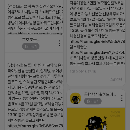
자유이용권 5만원 ※모집인원※ 5팀 ※
(선물)쇼핑몰 계속 하실 건가요? ╰➤열심히 해도 안되는
간※ 4월 17일 금요일 까지 *4/20 ~ 4/
이유? 딱 하나입니다. ╰➤레드오션? 아니요! ╰➤모두 같은
이 방문 가능하신분만 신청해주세요* 
방식으로 팔고 있어서 그래요! (하트)이번엔 다릅니다. ╰➤
발표※ 4월 17일 금요일 ※체험가능요일
방법이 아니라 방향을 바꿔드립니다 ╰➤4월 21일(화) 저
든요일 가능 ※체험불가요일※ 모든요일 1
녁9시 ╰➤지금 구조를 바꿀 마지막 기회
13:30 불가 ※작성기한※ 방문 후 3일 
https://blog.naver.com/eocomim/224250518436
체험신청※ 블로그체험단
호호 부는 튜브
https://forms.gle/ReBW5GsV789u
2026-04-18 17:15
비공개
릴스체험단
댓글:20개
https://forms.gle/dawiYyEQZzDd
※특이사항※ 방문인원 최대 4인 까지 가
험권 금액 초과시 초과비용은 본인부담입
[남양주/화도읍] 마석역 바로앞 넓은 매장과, 프
라이빗한룸 물닭갈비, 삼계탕, 추어탕 맛집 10
2026-04-18 17:18
년넘게 사랑받는 로컬맛집 곰나루추어탕에서
댓글:20개
블로그, 릴스 체험단 모집합니다 ※체험메뉴※
자유이용권 5만원 ※모집인원※ 5팀 ※모집기
간※ 4월 17일 금요일 까지 *4/20 ~ 4/26 사
공항 택시 & 하노이 렌트카
이 방문 가능하신분만 신청해주세요* ※체험단
비공개
발표※ 4월 17일 금요일 ※체험가능요일※ 모
든요일 가능 ※체험불가요일※ 모든요일 12 ~
13:30 불가 ※작성기한※ 방문 후 3일 이내 ※
체험신청※ 블로그체험단
https://forms.gle/ReBW5GsV789ur2Pz6