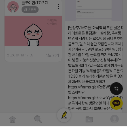
클로이랩/TOP CLASS
2026-04-18 17:13
비공개
댓글:20개
[남양주/화도읍] 마석역 바로앞 넓은 매장
라이빗한룸 물닭갈비, 삼계탕, 추어탕 맛집
년넘게 사랑받는 로컬맛집 곰나루추어
블로그, 릴스 체험단 모집합니다 ※체험
자유이용권 5만원 ※모집인원※ 5팀 ※
간※ 4월 17일 금요일 까지 *4/20 ~ 4/
2026-04-18 17:05
댓글:20개
이 방문 가능하신분만 신청해주세요* 
발표※ 4월 17일 금요일 ※체험가능요일
든요일 가능 ※체험불가요일※ 모든요일 1
13:30 불가 ※작성기한※ 방문 후 3일 
체험신청※ 블로그체험단
https://forms.gle/ReBW5GsV789u
릴스체험단
https://forms.gle/dawiYyEQZzDd
※특이사항※ 방문인원 최대 4인 까지 가
험권 금액 초과시 초과비용은 본인부담입
2026-04-18 17:12
댓글:20개