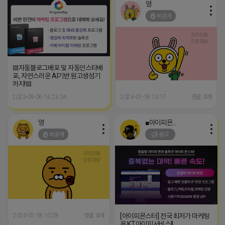
영
비공개
▤자동블로그배포 및 자동인스타배
포, 자연스러운 AI기반 원고생성기
까지!▤
2023-09-06 14:23:34
2024-01-18 13:17
댓글: 0개
영
■아이피몬스터■
비공개
광고
[아이피몬스터] 전국 최저가 마케팅
2024-01-18 10:28
댓글: 0개
용 KT아이피서비스!!