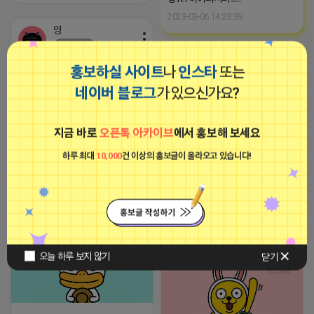
2023-09-06 14:23:39
영
비공개
영
홍보하실 사이트
나
인스타
또는
비공개
네이버 블로그
가 있으신가요?
지금 바로
오픈톡 아카이브
에서 홍보해 보세요
하루 최대
10,000
건 이상의 홍보글이 올라오고 있습니다!
2024-01-17 15:41
댓글: 0개
2024-01-17 11:48
댓글: 0개
티비 보는 라이언
비공개
로드제인
비공개
오늘 하루 보지 않기
닫기