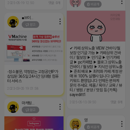
2025-05-19 12:50
댓글: 0개
비공개
■브이머신■
광고
✔ 카페 상위노출 VIEW 건바이/월
보장 인기글 가능 ▶ 카페상위 건바
이 / 월보장 ▶ 인기글 ▶ 인기카페
글 ▶ pc카페탭 ▶ 블로그 상위노출
건바이 / 월보장 ▶ 지식인 상위노출
▶ 준최 배포 ▶ 최적화 카페 계정 판
-장소불문, 약정없는 고정공인IP가
매 ※ 100% 실행사 입니다 실패한
삽입된 365일 24시간 임대형 컴퓨
키워드 환영입니다 언제든 편하게
터 서비스
문의 주세요. 제품 / 육아 / 교육 / 뷰
2023-09-05 19:01:58
티 / 병원 / 분양 / 맛집 등 (카톡)
sayeditt1
2025-05-13 09:50
댓글: 0개
마케팅스토어
광고
영
비공개