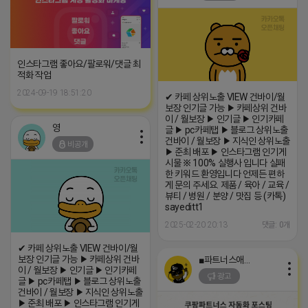
인스타그램 좋아요/팔로워/댓글 최
적화 작업
2024-09-19 18:51:20
✔ 카페 상위노출 VIEW 건바이/월
보장 인기글 가능 ▶ 카페상위 건바
이 / 월보장 ▶ 인기글 ▶ 인기카페
영
글 ▶ pc카페탭 ▶ 블로그 상위노출
건바이 / 월보장 ▶ 지식인 상위노출
비공개
▶ 준최 배포 ▶ 인스타그램 인기게
시물 ※ 100% 실행사 입니다 실패
한 키워드 환영입니다 언제든 편하
게 문의 주세요. 제품 / 육아 / 교육 /
뷰티 / 병원 / 분양 / 맛집 등 (카톡)
sayeditt1
2025-02-20 20:13
댓글: 0개
✔ 카페 상위노출 VIEW 건바이/월
보장 인기글 가능 ▶ 카페상위 건바
■파트너스애드온■
이 / 월보장 ▶ 인기글 ▶ 인기카페
광고
글 ▶ pc카페탭 ▶ 블로그 상위노출
건바이 / 월보장 ▶ 지식인 상위노출
▶ 준최 배포 ▶ 인스타그램 인기게