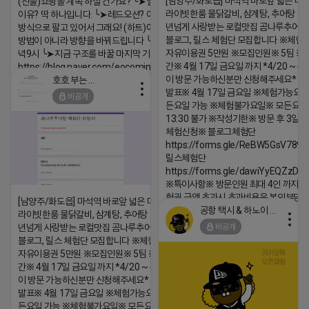
[남양주/화도읍] 마석역 바로앞 넓은 매장
(선물)쇼핑몰 계속 하실 건가요? ╰➤열심히 해도 안되는
라이빗한룸 물닭갈비, 삼계탕, 추어탕 맛집
이유? 딱 하나입니다. ╰➤레드오션? 아니요! ╰➤모두 같은
년넘게 사랑받는 로컬맛집 곰나루추어
방식으로 팔고 있어서 그래요! (하트)이번엔 다릅니다. ╰➤
블로그, 릴스 체험단 모집합니다 ※체험
방법이 아니라 방향을 바꿔드립니다 ╰➤4월 21일(화) 저
자유이용권 5만원 ※모집인원※ 5팀 ※
녁9시 ╰➤지금 구조를 바꿀 마지막 기회
간※ 4월 17일 금요일 까지 *4/20 ~ 4/
https://blog.naver.com/eocomim/224250518436
이 방문 가능하신분만 신청해주세요* 
호호 부는 튜브
2026-04-18 17:15
발표※ 4월 17일 금요일 ※체험가능요일
비공개
댓글:20개
든요일 가능 ※체험불가요일※ 모든요일 1
13:30 불가 ※작성기한※ 방문 후 3일 
체험신청※ 블로그체험단
https://forms.gle/ReBW5GsV789u
릴스체험단
https://forms.gle/dawiYyEQZzDd
※특이사항※ 방문인원 최대 4인 까지 가
험권 금액 초과시 초과비용은 본인부담입
[남양주/화도읍] 마석역 바로앞 넓은 매장과, 프
공항 택시 & 하노이 렌트카
라이빗한룸 물닭갈비, 삼계탕, 추어탕 맛집 10
2026-04-18 17:18
비공개
년넘게 사랑받는 로컬맛집 곰나루추어탕에서
댓글:20개
블로그, 릴스 체험단 모집합니다 ※체험메뉴※
자유이용권 5만원 ※모집인원※ 5팀 ※모집기
간※ 4월 17일 금요일 까지 *4/20 ~ 4/26 사
이 방문 가능하신분만 신청해주세요* ※체험단
발표※ 4월 17일 금요일 ※체험가능요일※ 모
든요일 가능 ※체험불가요일※ 모든요일 12 ~