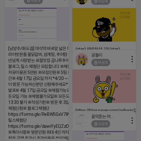
비공개
비공개
댓글:20개
댓글:20개
[남양주/화도읍] 마석역 바로앞 넓은 매장과, 프
(star) 안녕하십니까 (star)
라이빗한룸 물닭갈비, 삼계탕, 추어탕 맛집 10
공돌이
2026-04-18 17:12
년넘게 사랑받는 로컬맛집 곰나루추어탕에서
비공개
블로그, 릴스 체험단 모집합니다 ※체험메뉴※
댓글:20개
자유이용권 5만원 ※모집인원※ 5팀 ※모집기
간※ 4월 17일 금요일 까지 *4/20 ~ 4/26 사
이 방문 가능하신분만 신청해주세요* ※체험단
발표※ 4월 17일 금요일 ※체험가능요일※ 모
든요일 가능 ※체험불가요일※ 모든요일 12 ~
13:30 불가 ※작성기한※ 방문 후 3일 이내 ※
체험신청※ 블로그체험단
https://blog.naver.com/pshwin2/
https://forms.gle/ReBW5GsV789ur2Pz6
음악듣는 어피치
2026-04-18 17:12
릴스체험단
비공개
https://forms.gle/dawiYyEQZzDdqf8W8
댓글:20개
※특이사항※ 방문인원 최대 4인 까지 가능 체
험권 금액 초과시 초과비용은 본인부담입니다.