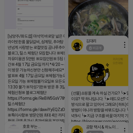
[남양주/화도읍] 마석역 바로앞 넓은 매장과, 프
김대리
라이빗한룸 물닭갈비, 삼계탕, 추어탕 맛집 10
년넘게 사랑받는 로컬맛집 곰나루추어탕에서
비공개
블로그, 릴스 체험단 모집합니다 ※체험메뉴※
자유이용권 5만원 ※모집인원※ 5팀 ※모집기
https://m.blog.naver.com/wlgus
간※ 4월 17일 금요일 까지 *4/20 ~ 4/26 사
이 방문 가능하신분만 신청해주세요* ※체험단
2026-04-18 17:23
발표※ 4월 17일 금요일 ※체험가능요일※ 모
댓글:20개
든요일 가능 ※체험불가요일※ 모든요일 12 ~
13:30 불가 ※작성기한※ 방문 후 3일 이내 ※
체험신청※ 블로그체험단
(선물)쇼핑몰 계속 하실 건가요? ╰➤열
https://forms.gle/ReBW5GsV789ur2Pz6
이유? 딱 하나입니다. ╰➤레드오션? 아니
릴스체험단
방식으로 팔고 있어서 그래요! (하트)이번
https://forms.gle/dawiYyEQZzDdqf8W8
방법이 아니라 방향을 바꿔드립니다 ╰➤4월
※특이사항※ 방문인원 최대 4인 까지 가능 체
녁9시 ╰➤지금 구조를 바꿀 마지막 기회
험권 금액 초과시 초과비용은 본인부담입니다.
https://blog.naver.com/eocomim
호호 부는 튜브
공항 택시 & 하노이 렌트카
2026-04-18 17:18
2026-04-18 17:15