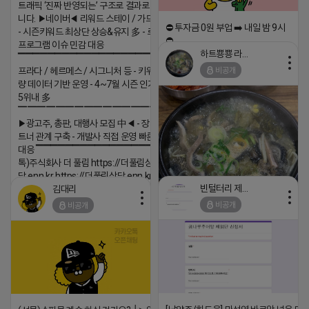
트래픽 ‘진짜 반영되는’ 구조로 결과로 보여드립
니다. ▶네이버◀ 리워드 스테이 / 가드 / 자몽 등
⛔️ 투자금 0원 부업 ➡️ 내일 밤 9시
- 시즌키워드 최상단 상승&유지 多 - 로직변화,
⛔️
프로그램 이슈 민감 대응
하트뿅뿅 라이언
▔▔▔▔▔▔▔▔▔▔▔▔▔▔▔▔▔▔ ▶쿠팡◀
2026-04-18 17:23
비공개
프라다 / 헤르메스 / 시그니처 등 - 키워드 검색
댓글:20개
량 데이터 기반 운영 - 4~7월 시즌 인기 키워드
5위내 多
▔▔▔▔▔▔▔▔▔▔▔▔▔▔▔▔▔▔
▶광고주, 총판, 대행사 모집 中◀ - 장기 협업 파
트너 관계 구축 - 개발사 직접 운영 빠른 피드백
대응 ▔▔▔▔▔▔▔▔▔▔▔▔▔▔▔▔▔▔ (카
톡)주식회사 더 풀림 https://더풀림상
담.enn.kr https://더풀림상담.enn.kr
빈털터리 제이지
김대리
2026-04-18 17:26
비공개
비공개
댓글:20개
https://m.blog.naver.com/wlgus
2026-04-18 17:23
댓글:20개