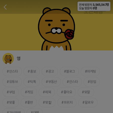
3,545,567명
전체 방문자
비공개
0명
오늘 방문자
영
인스타
홍보
광고
블로그
마케팅
유튜브
틱톡
부동산
인스타
창업
부업
게임
페북
좋아요
맞팔
맞좋
좋반
맞핱
트위치
팔로우
가상화폐
대행