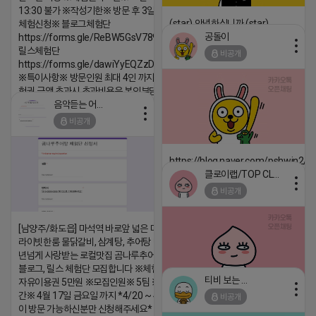
13:30 불가 ※작성기한※ 방문 후 3일 이내 ※
(star) 안녕하십니까 (star)
체험신청※ 블로그체험단
공돌이
https://forms.gle/ReBW5GsV789ur2Pz6
2026-04-18 17:12
릴스체험단
비공개
댓글:20개
https://forms.gle/dawiYyEQZzDdqf8W8
※특이사항※ 방문인원 최대 4인 까지 가능 체
험권 금액 초과시 초과비용은 본인부담입니다.
음악듣는 어피치
2026-04-18 17:13
비공개
댓글:20개
https://blog.naver.com/pshwin2/
클로이랩/TOP CLASS
2026-04-18 17:12
비공개
댓글:20개
[남양주/화도읍] 마석역 바로앞 넓은 매장과, 프
라이빗한룸 물닭갈비, 삼계탕, 추어탕 맛집 10
년넘게 사랑받는 로컬맛집 곰나루추어탕에서
블로그, 릴스 체험단 모집합니다 ※체험메뉴※
티비 보는 라이언
자유이용권 5만원 ※모집인원※ 5팀 ※모집기
간※ 4월 17일 금요일 까지 *4/20 ~ 4/26 사
비공개
2026-04-18 17:05
댓글:20개
이 방문 가능하신분만 신청해주세요* ※체험단