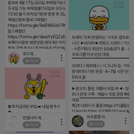
발표※ 4월 17일 금요일 ※체험가능요일※ 모
든요일 가능 ※체험불가요일※ 모든요일 12 ~
13:30 불가 ※작성기한※ 방문 후 3일 이내 ※
체험신청※ 블로그체험단
https://forms.gle/ReBW5GsV789ur2Pz6
릴스체험단
https://forms.gle/dawiYyEQZzDdqf8W8
트래픽 ‘진짜 반영되는’ 구조로 결과로 
※특이사항※ 방문인원 최대 4인 까지 가능 체
니다. ▶네이버◀ 리워드 스테이 / 가드 /
험권 금액 초과시 초과비용은 본인부담입니다.
- 시즌키워드 최상단 상승&유지 多 - 로
로드제인
프로그램 이슈 민감 대응
2026-04-18 17:12
▔▔▔▔▔▔▔▔▔▔▔▔▔▔▔▔▔▔ 
비공개
댓글:20개
프라다 / 헤르메스 / 시그니처 등 - 키워
량 데이터 기반 운영 - 4~7월 시즌 인기
5위내 多
▔▔▔▔▔▔▔▔▔▔▔▔▔▔▔
▶광고주, 총판, 대행사 모집 中◀ - 장기
트너 관계 구축 - 개발사 직접 운영 빠른
대응 ▔▔▔▔▔▔▔▔▔▔▔▔▔▔▔▔▔▔
톡)주식회사 더 풀림 https://더풀림상
⛔️ 투자금 0원 부업 ➡️ 내일 밤 9시
담.enn.kr https://더풀림상담.enn.kr
⛔️
하트뿅뿅 라이언
빈털터리 제이지
2026-04-18 17:26
2026-04-18 17:23
비공개
비공개
댓글:20개
댓글:20개