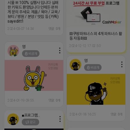
시물 ※ 100% 실행사 입니다 실패
한 키워드 환영입니다 언제든 편하
게 문의 주세요. 제품 / 육아 / 교육 /
뷰티 / 병원 / 분양 / 맛집 등 (카톡)
sayeditt1
2024-03-07 14:34
댓글: 0개
▤쿠팡파트너스 외 4개 파트너스 활
동 자동화▤
2024-12-12 17:02:50
영
비공개
영
비공개
2024-01-19 09:55
댓글: 0개
2024-01-18 16:25
댓글: 0개
■프로그램베이■
광고