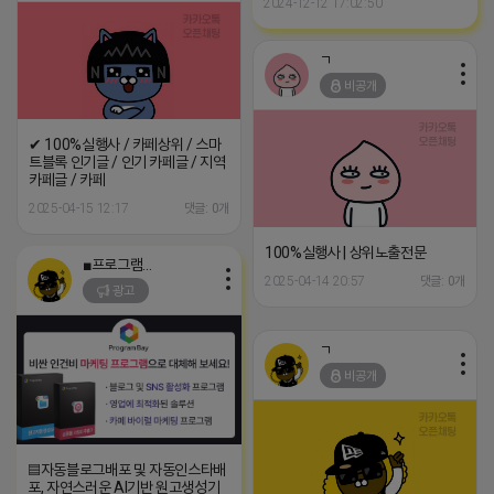
2024-12-12 17:02:50
ㄱ
비공개
✔ 100%실행사 / 카페상위 / 스마
트블록 인기글 / 인기 카페글 / 지역
카페글 / 카페
2025-04-15 12:17
댓글: 0개
100%실행사 | 상위노출전문
■프로그램베이■
2025-04-14 20:57
댓글: 0개
광고
ㄱ
비공개
▤자동블로그배포 및 자동인스타배
포, 자연스러운 AI기반 원고생성기