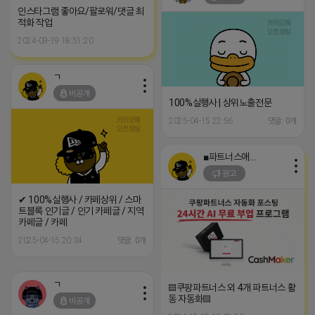
인스타그램 좋아요/팔로워/댓글 최
적화 작업
2024-09-19 18:51:20
ㄱ
비공개
100%실행사 | 상위노출전문
2025-04-15 22:56
댓글: 0개
■파트너스애드온■
광고
✔ 100%실행사 / 카페상위 / 스마
트블록 인기글 / 인기 카페글 / 지역
카페글 / 카페
2025-04-15 20:34
댓글: 0개
ㄱ
▤쿠팡파트너스 외 4개 파트너스 활
동 자동화▤
비공개