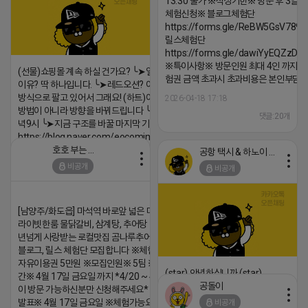
13:30 불가 ※작성기한※ 방문 후 3일 
체험신청※ 블로그체험단
https://forms.gle/ReBW5GsV789u
릴스체험단
https://forms.gle/dawiYyEQZzDd
※특이사항※ 방문인원 최대 4인 까지 가
(선물)쇼핑몰 계속 하실 건가요? ╰➤열심히 해도 안되는
험권 금액 초과시 초과비용은 본인부담입
이유? 딱 하나입니다. ╰➤레드오션? 아니요! ╰➤모두 같은
방식으로 팔고 있어서 그래요! (하트)이번엔 다릅니다. ╰➤
2026-04-18 17:18
방법이 아니라 방향을 바꿔드립니다 ╰➤4월 21일(화) 저
댓글:20개
녁9시 ╰➤지금 구조를 바꿀 마지막 기회
https://blog.naver.com/eocomim/224250518436
호호 부는 튜브
공항 택시 & 하노이 렌트카
2026-04-18 17:15
비공개
비공개
댓글:20개
[남양주/화도읍] 마석역 바로앞 넓은 매장과, 프
라이빗한룸 물닭갈비, 삼계탕, 추어탕 맛집 10
년넘게 사랑받는 로컬맛집 곰나루추어탕에서
블로그, 릴스 체험단 모집합니다 ※체험메뉴※
자유이용권 5만원 ※모집인원※ 5팀 ※모집기
(star) 안녕하십니까 (star)
간※ 4월 17일 금요일 까지 *4/20 ~ 4/26 사
공돌이
이 방문 가능하신분만 신청해주세요* ※체험단
2026-04-18 17:12
발표※ 4월 17일 금요일 ※체험가능요일※ 모
비공개