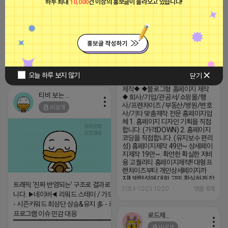
하루 최대
10,000
건 이상의 홍보글이 올라오고 있습니다!
비공개
100%실행사 | 상위노출전문
2025-04-14 14:40
댓글: 0개
오늘 하루 보지 않기
닫기
◆홈페이지 제작◆ ◆상세페이지
제작◆ ◆블로그형 홈페이지 제작
티비 보는 라이언
◆ 회사/기업/관공서/쇼핑몰/행
사/프렌차이즈 /부동산/병원/변호
비공개
사/기타 맞춤제작 전문 홈페이지업
체 1. 홈페이지 디자인 기획을 직접
합니다. (가격DOWN) 2. 홈페이지
코딩을 직접합니다. (유지보수 편리
성) 홈페이지제작 49만~ 상세페이
지제작 19만~. 확연한 확실한 저비
용 고퀄리티 홈페이지제작!! 대형프
랜차이즈부터 개인상세페이지까
지!! 방향성에 대한 고민 확실하게 잡
트래픽 ‘진짜 반영되는’ 구조로 결과로 보여드립
아 드리겠습니다. 관리가 안되고 있
2024-10-23 10:20
댓글: 0개
니다. ▶네이버◀ 리워드 스테이 / 가드 / 자몽 등
는 홈페이지 유지보수도 해드립니
다:) (콜)상담문의(콜) 1666-6535
- 시즌키워드 최상단 상승&유지 多 - 로직변화,
(콜)상담문의(콜) 1666-6535 모
프로그램 이슈 민감 대응
로드제인
바일 상담은 밑 링크 클릭
▔▔▔▔▔▔▔▔▔▔▔▔▔▔▔▔▔▔ ▶쿠팡◀
http://pf.kakao.com/_xjIxiJxj
비공개