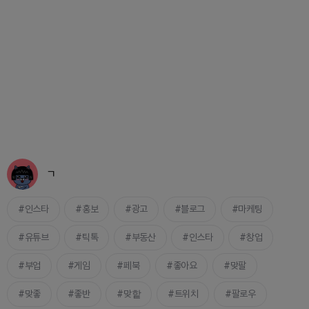
ㄱ
인스타
홍보
광고
블로그
마케팅
유튜브
틱톡
부동산
인스타
창업
부업
게임
페북
좋아요
맞팔
맞좋
좋반
맞핱
트위치
팔로우