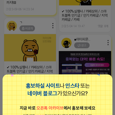
까지!▤
2023-09-06 14:23:34
✔ 100%실행사 / 카페상위 / 스마
트블록 인기글 / 인기 카페글 / 지역
카페글 / 카페
ㄱ
2025-04-14 19:47
댓글: 0개
비공개
■아이피몬스터■
광고
✔ 100%실행사 / 카페상위 / 스마
트블록 인기글 / 인기 카페글 / 지역
카페글 / 카페
2025-04-14 15:51
댓글: 0개
홍보하실 사이트
나
인스타
또는
[아이피몬스터] 전국 최저가 마케팅
용 KT아이피서비스!!
네이버 블로그
가 있으신가요?
2023-09-06 14:23:39
ㄱ
비공개
지금 바로
오픈톡 아카이브
에서 홍보해 보세요
ㄱ