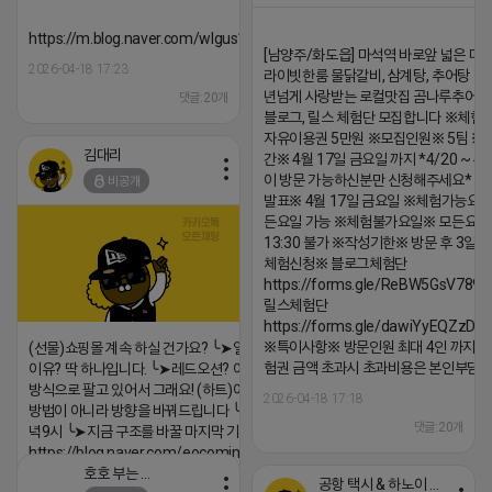
https://m.blog.naver.com/wlgus1647/224253846149
[남양주/화도읍] 마석역 바로앞 넓은 매장
2026-04-18 17:23
라이빗한룸 물닭갈비, 삼계탕, 추어탕 맛집
년넘게 사랑받는 로컬맛집 곰나루추어
댓글:20개
블로그, 릴스 체험단 모집합니다 ※체험
자유이용권 5만원 ※모집인원※ 5팀 ※
김대리
간※ 4월 17일 금요일 까지 *4/20 ~ 4/
이 방문 가능하신분만 신청해주세요* 
비공개
발표※ 4월 17일 금요일 ※체험가능요일
든요일 가능 ※체험불가요일※ 모든요일 1
13:30 불가 ※작성기한※ 방문 후 3일 
체험신청※ 블로그체험단
https://forms.gle/ReBW5GsV789u
릴스체험단
https://forms.gle/dawiYyEQZzDd
※특이사항※ 방문인원 최대 4인 까지 가
(선물)쇼핑몰 계속 하실 건가요? ╰➤열심히 해도 안되는
험권 금액 초과시 초과비용은 본인부담입
이유? 딱 하나입니다. ╰➤레드오션? 아니요! ╰➤모두 같은
방식으로 팔고 있어서 그래요! (하트)이번엔 다릅니다. ╰➤
2026-04-18 17:18
방법이 아니라 방향을 바꿔드립니다 ╰➤4월 21일(화) 저
댓글:20개
녁9시 ╰➤지금 구조를 바꿀 마지막 기회
https://blog.naver.com/eocomim/224250518436
호호 부는 튜브
공항 택시 & 하노이 렌트카
2026-04-18 17:15