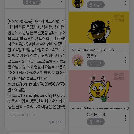
비공개
비공개
댓글:20개
[남양주/화도읍] 마석역 바로앞 넓은 매장과, 프
라이빗한룸 물닭갈비, 삼계탕, 추어탕 맛집 10
년넘게 사랑받는 로컬맛집 곰나루추어탕에서
블로그, 릴스 체험단 모집합니다 ※체험메뉴※
자유이용권 5만원 ※모집인원※ 5팀 ※모집기
간※ 4월 17일 금요일 까지 *4/20 ~ 4/26 사
(star) 안녕하십니까 (star)
이 방문 가능하신분만 신청해주세요* ※체험단
공돌이
2026-04-18 17:12
발표※ 4월 17일 금요일 ※체험가능요일※ 모
비공개
든요일 가능 ※체험불가요일※ 모든요일 12 ~
댓글:20개
13:30 불가 ※작성기한※ 방문 후 3일 이내 ※
체험신청※ 블로그체험단
https://forms.gle/ReBW5GsV789ur2Pz6
릴스체험단
https://forms.gle/dawiYyEQZzDdqf8W8
※특이사항※ 방문인원 최대 4인 까지 가능 체
험권 금액 초과시 초과비용은 본인부담입니다.
https://blog.naver.com/pshwin2/
음악듣는 어피치
2026-04-18 17:13
2026-04-18 17:12
비공개
댓글:20개
댓글:20개