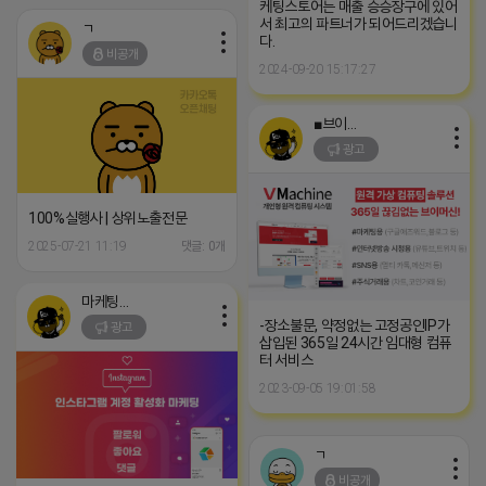
케팅스토어는 매출 승승장구에 있어
서 최고의 파트너가 되어드리겠습니
ㄱ
다.
비공개
2024-09-20 15:17:27
■브이머신■
광고
100%실행사 | 상위노출전문
2025-07-21 11:19
댓글: 0개
마케팅스토어
-장소불문, 약정없는 고정공인IP가
광고
삽입된 365일 24시간 임대형 컴퓨
터 서비스
2023-09-05 19:01:58
ㄱ
비공개