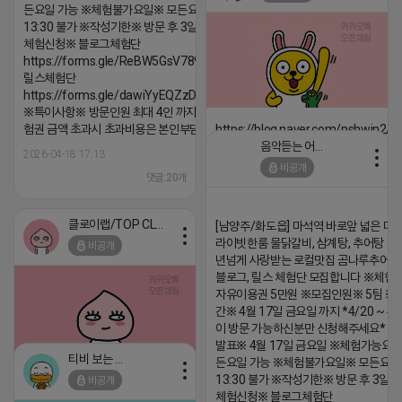
댓글:20개
든요일 가능 ※체험불가요일※ 모든요일 12 ~
13:30 불가 ※작성기한※ 방문 후 3일 이내 ※
체험신청※ 블로그체험단
https://forms.gle/ReBW5GsV789ur2Pz6
릴스체험단
https://forms.gle/dawiYyEQZzDdqf8W8
※특이사항※ 방문인원 최대 4인 까지 가능 체
험권 금액 초과시 초과비용은 본인부담입니다.
https://blog.naver.com/pshwin2/
음악듣는 어피치
2026-04-18 17:13
2026-04-18 17:12
비공개
댓글:20개
댓글:20개
클로이랩/TOP CLASS
[남양주/화도읍] 마석역 바로앞 넓은 매장
라이빗한룸 물닭갈비, 삼계탕, 추어탕 맛집
비공개
년넘게 사랑받는 로컬맛집 곰나루추어
블로그, 릴스 체험단 모집합니다 ※체험
자유이용권 5만원 ※모집인원※ 5팀 ※
간※ 4월 17일 금요일 까지 *4/20 ~ 4/
이 방문 가능하신분만 신청해주세요* 
발표※ 4월 17일 금요일 ※체험가능요일
티비 보는 라이언
든요일 가능 ※체험불가요일※ 모든요일 1
13:30 불가 ※작성기한※ 방문 후 3일 
비공개
2026-04-18 17:05
댓글:20개
체험신청※ 블로그체험단