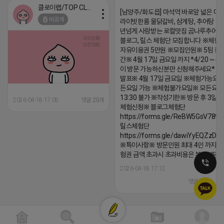
클로이랩/TOP CLASS
[남양주/화도읍] 마석역 바로앞 넓은 매장
비공개
라이빗한룸 물닭갈비, 삼계탕, 추어탕 맛집
년넘게 사랑받는 로컬맛집 곰나루추어
블로그, 릴스 체험단 모집합니다 ※체험
자유이용권 5만원 ※모집인원※ 5팀 ※
간※ 4월 17일 금요일 까지 *4/20 ~ 4/
이 방문 가능하신분만 신청해주세요* 
발표※ 4월 17일 금요일 ※체험가능요일
든요일 가능 ※체험불가요일※ 모든요일 1
13:30 불가 ※작성기한※ 방문 후 3일 
2026-04-18 17:05
댓글:20개
체험신청※ 블로그체험단
https://forms.gle/ReBW5GsV789u
릴스체험단
https://forms.gle/dawiYyEQZzDd
※특이사항※ 방문인원 최대 4인 까지 가
험권 금액 초과시 초과비용은 본인부담입
2026-04-18 17:12
댓글:20개