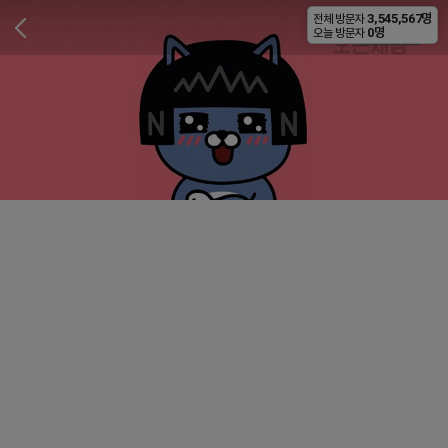
3,545,567명
전체 방문자
비공개
0명
오늘 방문자