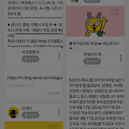
프라다 / 헤르메스 / 시그니처 등 - 키워드 검색
량 데이터 기반 운영 - 4~7월 시즌 인기 키워드
5위내 多
▔▔▔▔▔▔▔▔▔▔▔▔▔▔▔▔▔▔
▶광고주, 총판, 대행사 모집 中◀ - 장기 협업 파
트너 관계 구축 - 개발사 직접 운영 빠른 피드백
대응 ▔▔▔▔▔▔▔▔▔▔▔▔▔▔▔▔▔▔ (카
톡)주식회사 더 풀림 https://더풀림상
⛔️ 투자금 0원 부업 ➡️ 내일 밤 9시
담.enn.kr https://더풀림상담.enn.kr
⛔️
하트뿅뿅 라이언
빈털터리 제이지
2026-04-18 17:26
2026-04-18 17:23
비공개
비공개
댓글:20개
댓글:20개
https://m.blog.naver.com/wlgus1647/224253846149
[남양주/화도읍] 마석역 바로앞 넓은 매장
라이빗한룸 물닭갈비, 삼계탕, 추어탕 맛집
2026-04-18 17:23
년넘게 사랑받는 로컬맛집 곰나루추어
댓글:20개
블로그, 릴스 체험단 모집합니다 ※체험
자유이용권 5만원 ※모집인원※ 5팀 ※
간※ 4월 17일 금요일 까지 *4/20 ~ 4/
김대리
이 방문 가능하신분만 신청해주세요* 
비공개
발표※ 4월 17일 금요일 ※체험가능요일
든요일 가능 ※체험불가요일※ 모든요일 1