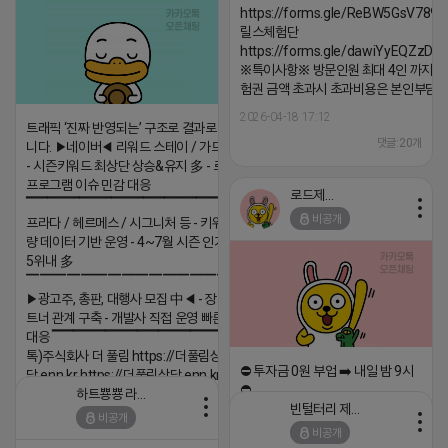
https://forms.gle/ReBW5GsV789u
릴스체험단
https://forms.gle/dawiYyEQZzDd
※특이사항※ 방문인원 최대 4인 까지 가
험권 금액 초과시 초과비용은 본인부담입
2026-04-18 17:12
트래픽 ‘진짜 반영되는’ 구조로 결과로 보여드립
댓글:20개
니다. ▶네이버◀ 리워드 스테이 / 가드 / 자몽 등
- 시즌키워드 최상단 상승&유지 多 - 로직변화,
프로그램 이슈 민감 대응
로드제인
▔▔▔▔▔▔▔▔▔▔▔▔▔▔▔▔▔▔ ▶쿠팡◀
비공개
프라다 / 헤르메스 / 시그니처 등 - 키워드 검색
량 데이터 기반 운영 - 4~7월 시즌 인기 키워드
5위내 多
▔▔▔▔▔▔▔▔▔▔▔▔▔▔▔▔▔▔
▶광고주, 총판, 대행사 모집 中◀ - 장기 협업 파
트너 관계 구축 - 개발사 직접 운영 빠른 피드백
대응 ▔▔▔▔▔▔▔▔▔▔▔▔▔▔▔▔▔▔ (카
톡)주식회사 더 풀림 https://더풀림상
⛔️ 투자금 0원 부업 ➡️ 내일 밤 9시
담.enn.kr https://더풀림상담.enn.kr
⛔️
하트뿅뿅 라이언
2026-04-18 17:26
빈털터리 제이지
비공개
2026-04-18 17:23
댓글:20개
비공개
댓글:20개