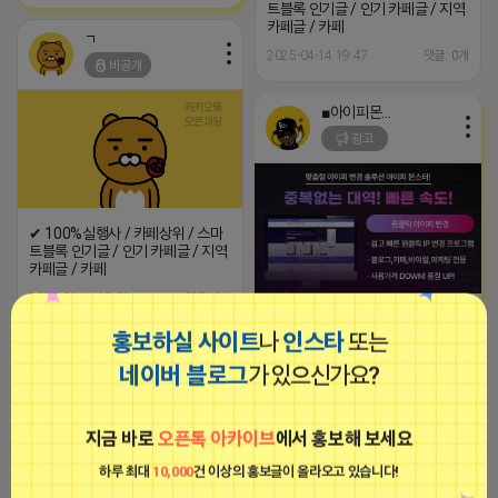
트블록 인기글 / 인기 카페글 / 지역
카페글 / 카페
ㄱ
2025-04-14 19:47
댓글: 0개
비공개
■아이피몬스터■
광고
✔ 100%실행사 / 카페상위 / 스마
트블록 인기글 / 인기 카페글 / 지역
카페글 / 카페
2025-04-14 15:51
댓글: 0개
[아이피몬스터] 전국 최저가 마케팅
용 KT아이피서비스!!
홍보하실 사이트
나
인스타
또는
2023-09-06 14:23:39
ㄱ
네이버 블로그
가 있으신가요?
비공개
ㄱ
지금 바로
오픈톡 아카이브
에서 홍보해 보세요
비공개
하루 최대
10,000
건 이상의 홍보글이 올라오고 있습니다!