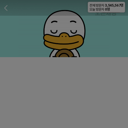
3,545,567명
전체 방문자
비공개
0명
오늘 방문자