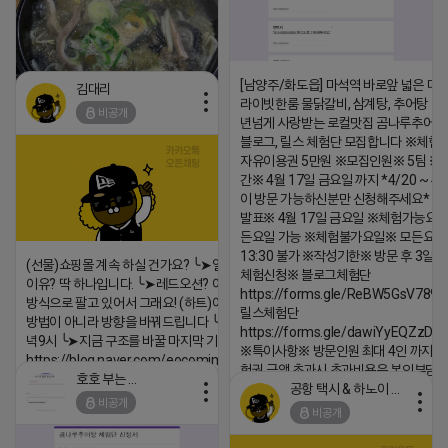
[남양주/화도읍] 마석역 바로앞 넓은 매장
김대리
라이빗한룸 물닭갈비, 삼계탕, 추어탕 맛집
비공개
년넘게 사랑받는 로컬맛집 곰나루추어
블로그, 릴스 체험단 모집합니다 ※체험
자유이용권 5만원 ※모집인원※ 5팀 ※
https://m.blog.naver.com/wlgus1647/224253846149
간※ 4월 17일 금요일 까지 *4/20 ~ 4/
2026-04-18 17:23
이 방문 가능하신분만 신청해주세요* 
발표※ 4월 17일 금요일 ※체험가능요일
댓글:20개
든요일 가능 ※체험불가요일※ 모든요일 1
13:30 불가 ※작성기한※ 방문 후 3일 
(선물)쇼핑몰 계속 하실 건가요? ╰➤열심히 해도 안되는
체험신청※ 블로그체험단
이유? 딱 하나입니다. ╰➤레드오션? 아니요! ╰➤모두 같은
https://forms.gle/ReBW5GsV789u
방식으로 팔고 있어서 그래요! (하트)이번엔 다릅니다. ╰➤
릴스체험단
방법이 아니라 방향을 바꿔드립니다 ╰➤4월 21일(화) 저
https://forms.gle/dawiYyEQZzDd
녁9시 ╰➤지금 구조를 바꿀 마지막 기회
※특이사항※ 방문인원 최대 4인 까지 가
https://blog.naver.com/eocomim/224250518436
험권 금액 초과시 초과비용은 본인부담입
호호 부는 튜브
공항 택시 & 하노이 렌트카
2026-04-18 17:15
2026-04-18 17:18
비공개
비공개
댓글:20개
댓글:20개