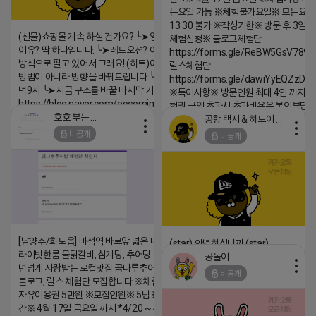
댓글:20개
든요일 가능 ※체험불가요일※ 모든요일 1
13:30 불가 ※작성기한※ 방문 후 3일 
(선물)쇼핑몰 계속 하실 건가요? ╰➤열심히 해도 안되는
체험신청※ 블로그체험단
이유? 딱 하나입니다. ╰➤레드오션? 아니요! ╰➤모두 같은
https://forms.gle/ReBW5GsV789u
방식으로 팔고 있어서 그래요! (하트)이번엔 다릅니다. ╰➤
릴스체험단
방법이 아니라 방향을 바꿔드립니다 ╰➤4월 21일(화) 저
https://forms.gle/dawiYyEQZzDd
녁9시 ╰➤지금 구조를 바꿀 마지막 기회
※특이사항※ 방문인원 최대 4인 까지 가
https://blog.naver.com/eocomim/224250518436
험권 금액 초과시 초과비용은 본인부담입
호호 부는 튜브
공항 택시 & 하노이 렌트카
2026-04-18 17:15
2026-04-18 17:18
비공개
비공개
댓글:20개
댓글:20개
[남양주/화도읍] 마석역 바로앞 넓은 매장과, 프
(star) 안녕하십니까 (star)
라이빗한룸 물닭갈비, 삼계탕, 추어탕 맛집 10
공돌이
2026-04-18 17:12
년넘게 사랑받는 로컬맛집 곰나루추어탕에서
비공개
블로그, 릴스 체험단 모집합니다 ※체험메뉴※
댓글:20개
자유이용권 5만원 ※모집인원※ 5팀 ※모집기
간※ 4월 17일 금요일 까지 *4/20 ~ 4/26 사