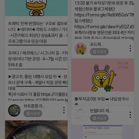
13:30 불가 ※작성기한※ 방문 후 3일 
체험신청※ 블로그체험단
https://forms.gle/ReBW5GsV789u
릴스체험단
트래픽 ‘진짜 반영되는’ 구조로 결과로 보여드립
https://forms.gle/dawiYyEQZzDd
니다. ▶네이버◀ 리워드 스테이 / 가드 / 자몽 등
※특이사항※ 방문인원 최대 4인 까지 가
- 시즌키워드 최상단 상승&유지 多 - 로직변화,
험권 금액 초과시 초과비용은 본인부담입
프로그램 이슈 민감 대응
로드제인
▔▔▔▔▔▔▔▔▔▔▔▔▔▔▔▔▔▔ ▶쿠팡◀
2026-04-18 17:12
비공개
프라다 / 헤르메스 / 시그니처 등 - 키워드 검색
댓글:20개
량 데이터 기반 운영 - 4~7월 시즌 인기 키워드
5위내 多
▔▔▔▔▔▔▔▔▔▔▔▔▔▔▔▔▔▔
▶광고주, 총판, 대행사 모집 中◀ - 장기 협업 파
트너 관계 구축 - 개발사 직접 운영 빠른 피드백
대응 ▔▔▔▔▔▔▔▔▔▔▔▔▔▔▔▔▔▔ (카
톡)주식회사 더 풀림 https://더풀림상
⛔️ 투자금 0원 부업 ➡️ 내일 밤 9시
담.enn.kr https://더풀림상담.enn.kr
⛔️
하트뿅뿅 라이언
2026-04-18 17:26
빈털터리 제이지
비공개
2026-04-18 17:23
댓글:20개
비공개
댓글:20개