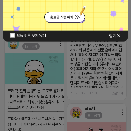
100%실행사 | 상위노출전문
2025-04-14 14:40
댓글: 0개
◆홈페이지 제작◆ ◆상세페이지
오늘 하루 보지 않기
닫기
제작◆ ◆블로그형 홈페이지 제작
티비 보는 라이언
◆ 회사/기업/관공서/쇼핑몰/행
사/프렌차이즈 /부동산/병원/변호
비공개
사/기타 맞춤제작 전문 홈페이지업
체 1. 홈페이지 디자인 기획을 직접
합니다. (가격DOWN) 2. 홈페이지
코딩을 직접합니다. (유지보수 편리
성) 홈페이지제작 49만~ 상세페이
지제작 19만~. 확연한 확실한 저비
용 고퀄리티 홈페이지제작!! 대형프
랜차이즈부터 개인상세페이지까
지!! 방향성에 대한 고민 확실하게 잡
트래픽 ‘진짜 반영되는’ 구조로 결과로 보여드립
아 드리겠습니다. 관리가 안되고 있
2024-10-23 10:20
댓글: 0개
니다. ▶네이버◀ 리워드 스테이 / 가드 / 자몽 등
는 홈페이지 유지보수도 해드립니
다:) (콜)상담문의(콜) 1666-6535
- 시즌키워드 최상단 상승&유지 多 - 로직변화,
(콜)상담문의(콜) 1666-6535 모
프로그램 이슈 민감 대응
로드제인
바일 상담은 밑 링크 클릭
▔▔▔▔▔▔▔▔▔▔▔▔▔▔▔▔▔▔ ▶쿠팡◀
http://pf.kakao.com/_xjIxiJxj
비공개
프라다 / 헤르메스 / 시그니처 등 - 키워드 검색
량 데이터 기반 운영 - 4~7월 시즌 인기 키워드
5위내 多