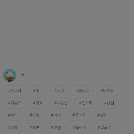
ㄱ
인스타
홍보
광고
블로그
마케팅
유튜브
틱톡
부동산
인스타
창업
부업
게임
페북
좋아요
맞팔
맞좋
좋반
맞핱
트위치
팔로우