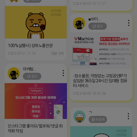
2024-09-20 15:17:27
■브이머신■
광고
100%실행사 | 상위노출전문
2025-07-21 11:19
댓글: 0개
마케팅스토어
-장소불문, 약정없는 고정공인IP가
광고
삽입된 365일 24시간 임대형 컴퓨
터 서비스
2023-09-05 19:01:58
ㄱ
비공개
인스타그램 좋아요/팔로워/댓글 최
적화 작업