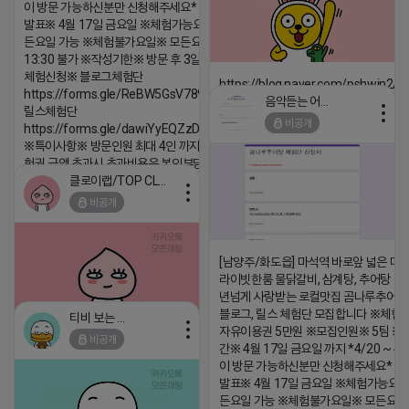
이 방문 가능하신분만 신청해주세요* ※체험단
발표※ 4월 17일 금요일 ※체험가능요일※ 모
든요일 가능 ※체험불가요일※ 모든요일 12 ~
13:30 불가 ※작성기한※ 방문 후 3일 이내 ※
체험신청※ 블로그체험단
https://blog.naver.com/pshwin2/
https://forms.gle/ReBW5GsV789ur2Pz6
음악듣는 어피치
2026-04-18 17:12
릴스체험단
비공개
https://forms.gle/dawiYyEQZzDdqf8W8
댓글:20개
※특이사항※ 방문인원 최대 4인 까지 가능 체
험권 금액 초과시 초과비용은 본인부담입니다.
클로이랩/TOP CLASS
2026-04-18 17:13
비공개
댓글:20개
[남양주/화도읍] 마석역 바로앞 넓은 매장
라이빗한룸 물닭갈비, 삼계탕, 추어탕 맛집
년넘게 사랑받는 로컬맛집 곰나루추어
블로그, 릴스 체험단 모집합니다 ※체험
티비 보는 라이언
자유이용권 5만원 ※모집인원※ 5팀 ※
비공개
간※ 4월 17일 금요일 까지 *4/20 ~ 4/
2026-04-18 17:05
댓글:20개
이 방문 가능하신분만 신청해주세요* 
발표※ 4월 17일 금요일 ※체험가능요일
든요일 가능 ※체험불가요일※ 모든요일 1