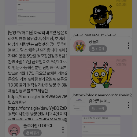
[남양주/화도읍] 마석역 바로앞 넓은 매장과, 프
(star) 안녕하십니까 (star)
라이빗한룸 물닭갈비, 삼계탕, 추어탕 맛집 10
공돌이
년넘게 사랑받는 로컬맛집 곰나루추어탕에서
2026-04-18 17:12
비공개
블로그, 릴스 체험단 모집합니다 ※체험메뉴※
댓글:20개
자유이용권 5만원 ※모집인원※ 5팀 ※모집기
간※ 4월 17일 금요일 까지 *4/20 ~ 4/26 사
이 방문 가능하신분만 신청해주세요* ※체험단
발표※ 4월 17일 금요일 ※체험가능요일※ 모
든요일 가능 ※체험불가요일※ 모든요일 12 ~
13:30 불가 ※작성기한※ 방문 후 3일 이내 ※
체험신청※ 블로그체험단
https://blog.naver.com/pshwin2/
https://forms.gle/ReBW5GsV789ur2Pz6
음악듣는 어피치
릴스체험단
2026-04-18 17:12
https://forms.gle/dawiYyEQZzDdqf8W8
비공개
댓글:20개
※특이사항※ 방문인원 최대 4인 까지 가능 체
험권 금액 초과시 초과비용은 본인부담입니다.
클로이랩/TOP CLASS
2026-04-18 17:13
비공개
댓글:20개