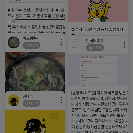
▔▔▔▔▔▔▔▔▔▔▔▔▔▔▔▔▔▔
▶광고주, 총판, 대행사 모집 中◀ - 장기 협업 파
트너 관계 구축 - 개발사 직접 운영 빠른 피드백
대응 ▔▔▔▔▔▔▔▔▔▔▔▔▔▔▔▔▔▔ (카
톡)주식회사 더 풀림 https://더풀림상
⛔️ 투자금 0원 부업 ➡️ 내일 밤 9시
담.enn.kr https://더풀림상담.enn.kr
⛔️
하트뿅뿅 라이언
빈털터리 제이지
2026-04-18 17:26
2026-04-18 17:23
비공개
비공개
댓글:20개
댓글:20개
[남양주/화도읍] 마석역 바로앞 넓은 매장
김대리
라이빗한룸 물닭갈비, 삼계탕, 추어탕 맛집
비공개
년넘게 사랑받는 로컬맛집 곰나루추어
블로그, 릴스 체험단 모집합니다 ※체험
자유이용권 5만원 ※모집인원※ 5팀 ※
https://m.blog.naver.com/wlgus1647/224253846149
간※ 4월 17일 금요일 까지 *4/20 ~ 4/
이 방문 가능하신분만 신청해주세요* 
2026-04-18 17:23
발표※ 4월 17일 금요일 ※체험가능요일