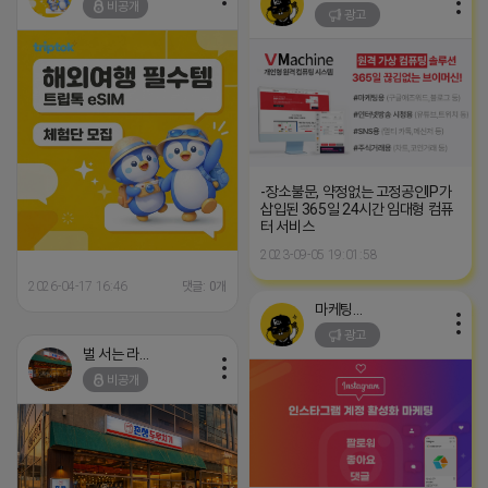
비공개
광고
-장소불문, 약정없는 고정공인IP가
삽입된 365일 24시간 임대형 컴퓨
터 서비스
2023-09-05 19:01:58
2026-04-17 16:46
댓글: 0개
마케팅스토어
광고
벌 서는 라이언
비공개