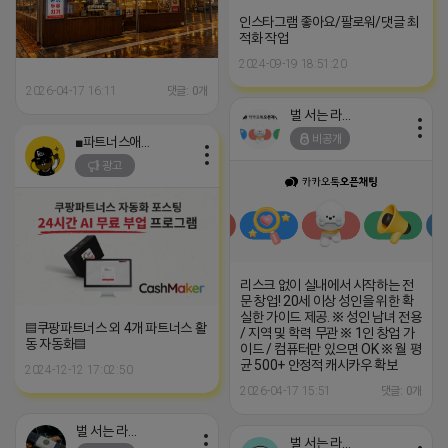
인스타그램 좋아요/팔로워/댓글 최
적화 작업
2024-09-19 18:51:20
2026-04-17 16:11
댓글: 0개
벌 서는 라이언
비공개
■파트너스애드온■
광고
리스크 없이 실내에서 시작하는 전
문 창업! 20세 이상 성인을 위한 확
실한 가이드 제공. ※ 성인 남녀 전용
▤쿠팡파트너스 외 4개 파트너스 활
/ 지역 및 학력 무관 ※ 1인 창업 가
동 자동화▤
이드 / 컴퓨터만 있으면 OK ※ 월 평
균 500+ 안정적 캐시카우 확보
2024-12-12 17:02:50
2026-04-17 15:51
댓글: 0개
벌 서는 라이언
벌 서는 라이언