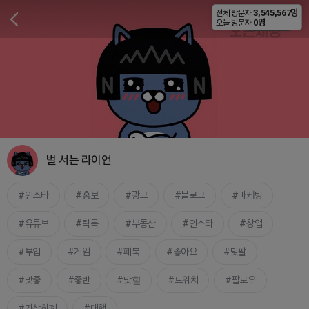
3,545,567명
전체 방문자
비공개
0명
오늘 방문자
벌 서는 라이언
인스타
홍보
광고
블로그
마케팅
유튜브
틱톡
부동산
인스타
창업
부업
게임
페북
좋아요
맞팔
맞좋
좋반
맞핱
트위치
팔로우
가상화폐
대행