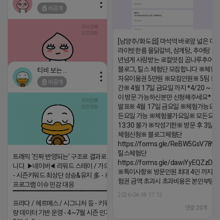
비공개
[남양주/화도읍] 마석역 바로앞 넓은 매장
라이빗한룸 물닭갈비, 삼계탕, 추어탕 맛집
년넘게 사랑받는 로컬맛집 곰나루추어
블로그, 릴스 체험단 모집합니다 ※체험
티비 보는 라이언
자유이용권 5만원 ※모집인원※ 5팀 ※
비공개
2026-04-18 17:05
댓글:20개
간※ 4월 17일 금요일 까지 *4/20 ~ 4/
이 방문 가능하신분만 신청해주세요* 
발표※ 4월 17일 금요일 ※체험가능요일
든요일 가능 ※체험불가요일※ 모든요일 1
13:30 불가 ※작성기한※ 방문 후 3일 
체험신청※ 블로그체험단
https://forms.gle/ReBW5GsV789u
릴스체험단
트래픽 ‘진짜 반영되는’ 구조로 결과로 보여드립
https://forms.gle/dawiYyEQZzDd
니다. ▶네이버◀ 리워드 스테이 / 가드 / 자몽 등
※특이사항※ 방문인원 최대 4인 까지 가
- 시즌키워드 최상단 상승&유지 多 - 로직변화,
험권 금액 초과시 초과비용은 본인부담입
프로그램 이슈 민감 대응
▔▔▔▔▔▔▔▔▔▔▔▔▔▔▔▔▔▔ ▶쿠팡◀
2026-04-18 17:12
프라다 / 헤르메스 / 시그니처 등 - 키워드 검색
댓글:20개
량 데이터 기반 운영 - 4~7월 시즌 인기 키워드