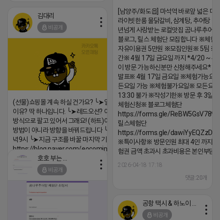
[남양주/화도읍] 마석역 바로앞 넓은 매장
김대리
라이빗한룸 물닭갈비, 삼계탕, 추어탕 맛집
비공개
년넘게 사랑받는 로컬맛집 곰나루추어
블로그, 릴스 체험단 모집합니다 ※체험
자유이용권 5만원 ※모집인원※ 5팀 ※
간※ 4월 17일 금요일 까지 *4/20 ~ 4/
이 방문 가능하신분만 신청해주세요* 
발표※ 4월 17일 금요일 ※체험가능요일
든요일 가능 ※체험불가요일※ 모든요일 1
13:30 불가 ※작성기한※ 방문 후 3일 
(선물)쇼핑몰 계속 하실 건가요? ╰➤열심히 해도 안되는
체험신청※ 블로그체험단
이유? 딱 하나입니다. ╰➤레드오션? 아니요! ╰➤모두 같은
https://forms.gle/ReBW5GsV789u
방식으로 팔고 있어서 그래요! (하트)이번엔 다릅니다. ╰➤
릴스체험단
방법이 아니라 방향을 바꿔드립니다 ╰➤4월 21일(화) 저
https://forms.gle/dawiYyEQZzDd
녁9시 ╰➤지금 구조를 바꿀 마지막 기회
※특이사항※ 방문인원 최대 4인 까지 가
https://blog.naver.com/eocomim/224250518436
험권 금액 초과시 초과비용은 본인부담입
호호 부는 튜브
2026-04-18 17:15
2026-04-18 17:18
비공개
댓글:20개
댓글:20개
공항 택시 & 하노이 렌트카
비공개