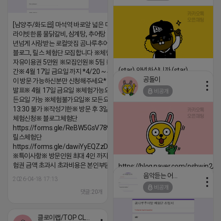
[남양주/화도읍] 마석역 바로앞 넓은 매장과, 프
라이빗한룸 물닭갈비, 삼계탕, 추어탕 맛집 10
년넘게 사랑받는 로컬맛집 곰나루추어탕에서
블로그, 릴스 체험단 모집합니다 ※체험메뉴※
자유이용권 5만원 ※모집인원※ 5팀 ※모집기
(star) 안녕하십니까 (star)
간※ 4월 17일 금요일 까지 *4/20 ~ 4/26 사
공돌이
이 방문 가능하신분만 신청해주세요* ※체험단
2026-04-18 17:12
발표※ 4월 17일 금요일 ※체험가능요일※ 모
비공개
댓글:20개
든요일 가능 ※체험불가요일※ 모든요일 12 ~
13:30 불가 ※작성기한※ 방문 후 3일 이내 ※
체험신청※ 블로그체험단
https://forms.gle/ReBW5GsV789ur2Pz6
릴스체험단
https://forms.gle/dawiYyEQZzDdqf8W8
※특이사항※ 방문인원 최대 4인 까지 가능 체
험권 금액 초과시 초과비용은 본인부담입니다.
https://blog.naver.com/pshwin2/
음악듣는 어피치
2026-04-18 17:13
2026-04-18 17:12
비공개
댓글:20개
댓글:20개
클로이랩/TOP CLASS