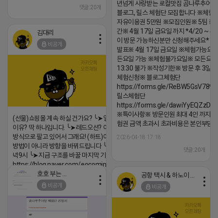
년넘게 사랑받는 로컬맛집 곰나루추어
댓글:20개
블로그, 릴스 체험단 모집합니다 ※체험
자유이용권 5만원 ※모집인원※ 5팀 ※
간※ 4월 17일 금요일 까지 *4/20 ~ 4/
김대리
이 방문 가능하신분만 신청해주세요* 
비공개
발표※ 4월 17일 금요일 ※체험가능요일
든요일 가능 ※체험불가요일※ 모든요일 1
13:30 불가 ※작성기한※ 방문 후 3일 
체험신청※ 블로그체험단
https://forms.gle/ReBW5GsV789u
릴스체험단
https://forms.gle/dawiYyEQZzDd
※특이사항※ 방문인원 최대 4인 까지 가
(선물)쇼핑몰 계속 하실 건가요? ╰➤열심히 해도 안되는
험권 금액 초과시 초과비용은 본인부담입
이유? 딱 하나입니다. ╰➤레드오션? 아니요! ╰➤모두 같은
방식으로 팔고 있어서 그래요! (하트)이번엔 다릅니다. ╰➤
2026-04-18 17:18
방법이 아니라 방향을 바꿔드립니다 ╰➤4월 21일(화) 저
댓글:20개
녁9시 ╰➤지금 구조를 바꿀 마지막 기회
https://blog.naver.com/eocomim/224250518436
호호 부는 튜브
공항 택시 & 하노이 렌트카
2026-04-18 17:15
비공개
비공개
댓글:20개