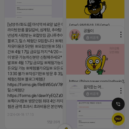
[남양주/화도읍] 마석역 바로앞 넓은 매장과, 프
(star) 안녕하십니까 (star)
라이빗한룸 물닭갈비, 삼계탕, 추어탕 맛집 10
공돌이
2026-04-18 17:12
년넘게 사랑받는 로컬맛집 곰나루추어탕에서
비공개
블로그, 릴스 체험단 모집합니다 ※체험메뉴※
댓글:20개
자유이용권 5만원 ※모집인원※ 5팀 ※모집기
간※ 4월 17일 금요일 까지 *4/20 ~ 4/26 사
이 방문 가능하신분만 신청해주세요* ※체험단
발표※ 4월 17일 금요일 ※체험가능요일※ 모
든요일 가능 ※체험불가요일※ 모든요일 12 ~
13:30 불가 ※작성기한※ 방문 후 3일 이내 ※
체험신청※ 블로그체험단
https://blog.naver.com/pshwin2/
https://forms.gle/ReBW5GsV789ur2Pz6
음악듣는 어피치
2026-04-18 17:12
릴스체험단
비공개
https://forms.gle/dawiYyEQZzDdqf8W8
댓글:20개
※특이사항※ 방문인원 최대 4인 까지 가능 체
험권 금액 초과시 초과비용은 본인부담입니다.
2026-04-18 17:13
댓글:20개