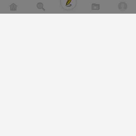
클로이랩/TOP CLASS
[남양주/화도읍] 마석역 바로앞 넓은 매장
라이빗한룸 물닭갈비, 삼계탕, 추어탕 맛집
비공개
년넘게 사랑받는 로컬맛집 곰나루추어
블로그, 릴스 체험단 모집합니다 ※체험
자유이용권 5만원 ※모집인원※ 5팀 ※
간※ 4월 17일 금요일 까지 *4/20 ~ 4/
이 방문 가능하신분만 신청해주세요* 
발표※ 4월 17일 금요일 ※체험가능요일
든요일 가능 ※체험불가요일※ 모든요일 1
13:30 불가 ※작성기한※ 방문 후 3일 
2026-04-18 17:05
댓글:20개
체험신청※ 블로그체험단
https://forms.gle/ReBW5GsV789u
릴스체험단
https://forms.gle/dawiYyEQZzDd
※특이사항※ 방문인원 최대 4인 까지 가
험권 금액 초과시 초과비용은 본인부담입
2026-04-18 17:12
댓글:20개