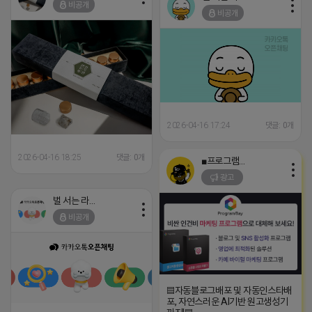
비공개
비공개
2026-04-16 17:24
댓글: 0개
2026-04-16 18:25
댓글: 0개
■프로그램베이■
광고
벌 서는 라이언
비공개
▤자동블로그배포 및 자동인스타배
포, 자연스러운 AI기반 원고생성기