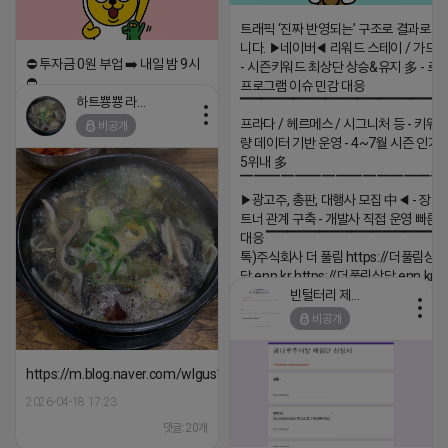
트래픽 ‘진짜 반영되는’ 구조로 결과로 
니다. ▶네이버◀ 리워드 스테이 / 가드 /
⛔️ 투자금 0원 부업 ➡️ 내일 밤 9시
- 시즌키워드 최상단 상승&유지 多 - 로
⛔️
프로그램 이슈 민감 대응
하트뿅뿅 라이언
▔▔▔▔▔▔▔▔▔▔▔▔▔▔▔▔▔▔ 
2026-04-18 17:23
프라다 / 헤르메스 / 시그니처 등 - 키워
비공개
댓글:20개
량 데이터 기반 운영 - 4~7월 시즌 인기
5위내 多
▔▔▔▔▔▔▔▔▔▔▔▔▔▔▔
▶광고주, 총판, 대행사 모집 中◀ - 장기
트너 관계 구축 - 개발사 직접 운영 빠른
대응 ▔▔▔▔▔▔▔▔▔▔▔▔▔▔▔▔▔▔
톡)주식회사 더 풀림 https://더풀림상
담.enn.kr https://더풀림상담.enn.kr
빈털터리 제이지
2026-04-18 17:26
비공개
댓글:20개
https://m.blog.naver.com/wlgus1647/224253846149
2026-04-18 17:23
댓글:20개