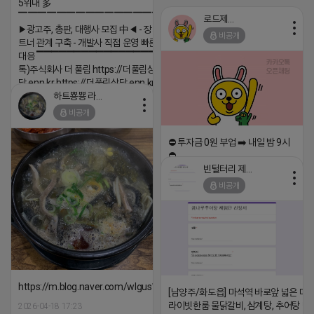
5위내 多
▔▔▔▔▔▔▔▔▔▔▔▔▔▔▔▔▔▔
로드제인
▶광고주, 총판, 대행사 모집 中◀ - 장기 협업 파
비공개
트너 관계 구축 - 개발사 직접 운영 빠른 피드백
대응 ▔▔▔▔▔▔▔▔▔▔▔▔▔▔▔▔▔▔ (카
톡)주식회사 더 풀림 https://더풀림상
담.enn.kr https://더풀림상담.enn.kr
하트뿅뿅 라이언
2026-04-18 17:26
비공개
댓글:20개
⛔️ 투자금 0원 부업 ➡️ 내일 밤 9시
⛔️
빈털터리 제이지
2026-04-18 17:23
비공개
댓글:20개
https://m.blog.naver.com/wlgus1647/224253846149
[남양주/화도읍] 마석역 바로앞 넓은 매장
라이빗한룸 물닭갈비, 삼계탕, 추어탕 맛집
2026-04-18 17:23