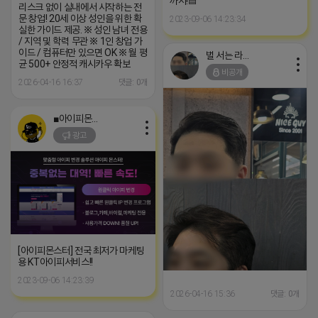
까지!▤
리스크 없이 실내에서 시작하는 전
문 창업! 20세 이상 성인을 위한 확
2023-09-06 14:23:34
실한 가이드 제공. ※ 성인 남녀 전용
/ 지역 및 학력 무관 ※ 1인 창업 가
이드 / 컴퓨터만 있으면 OK ※ 월 평
벌 서는 라이언
균 500+ 안정적 캐시카우 확보
비공개
2026-04-16 16:37
댓글: 0개
■아이피몬스터■
광고
[아이피몬스터] 전국 최저가 마케팅
용 KT아이피서비스!!
2023-09-06 14:23:39
2026-04-16 15:36
댓글: 0개