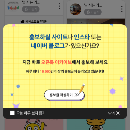
벌 서는 라이언
벌 서는 라이언
비공개
비공개
홍보하실 사이트
나
인스타
또는
네이버 블로그
가 있으신가요?
리스크 없이 실내에서 시작하는 전
문 창업! 20세 이상 성인을 위한 확
실한 가이드 제공. ※ 성인 남녀 전용
지금 바로
오픈톡 아카이브
에서 홍보해 보세요
/ 지역 및 학력 무관 ※ 1인 창업 가
이드 / 컴퓨터만 있으면 OK ※ 월 평
하루 최대
10,000
건 이상의 홍보글이 올라오고 있습니다!
2026-04-15 16:53
댓글: 0개
균 500+ 안정적 캐시카우 확보
2026-04-16 14:50
댓글: 0개
티비 보는 라이언
비공개
로드제인
비공개
오늘 하루 보지 않기
닫기