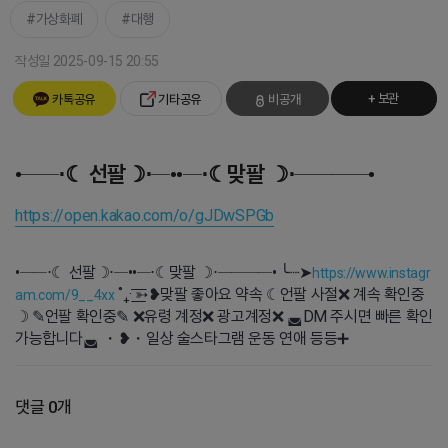
가상화폐
대행
작성일 2025-09-15 20:55
+ 보관
카톡공유
기타공유
비공개
•──⋅☾ 선팔☽⋅─••─⋅☾맞팔 ☽⋅────•
https://open.kakao.com/o/gJDwSPGb
•──⋅☾ 선팔☽⋅─••─⋅☾맞팔 ☽⋅────• ╰┈➤
https://www.instagr
˚₊· ͟͟͞͞➳❥ㅤ맞팔 좋아요 약속 ☾언팔 사절❌ 계속 확인중
am.com/9__4xx
☽ ✎언팔 확인중✎ ❌유령 계정❌ 광고계정❌ ◛DM 주시면 빠른 확인
가능합니다◛ ・❥・일상 술스타그램 운동 연애 등등➕
댓글 0개