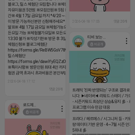
블로그, 릴스 체험단 모집합니다 ※체험메뉴※
자유이용권 5만원 ※모집인원※ 5팀 ※모집기
간※ 4월 17일 금요일 까지 *4/20 ~ 4/26 사
이 방문 가능하신분만 신청해주세요* ※체험단
2026-04-18 17:05
댓글:20개
발표※ 4월 17일 금요일 ※체험가능요일※ 모
든요일 가능 ※체험불가요일※ 모든요일 12 ~
티비 보는 라이언
13:30 불가 ※작성기한※ 방문 후 3일 이내 ※
체험신청※ 블로그체험단
비공개
https://forms.gle/ReBW5GsV789ur2Pz6
릴스체험단
https://forms.gle/dawiYyEQZzDdqf8W8
※특이사항※ 방문인원 최대 4인 까지 가능 체
험권 금액 초과시 초과비용은 본인부담입니다.
2026-04-18 17:12
댓글:20개
트래픽 ‘진짜 반영되는’ 구조로 결과로 
니다. ▶네이버◀ 리워드 스테이 / 가드 /
- 시즌키워드 최상단 상승&유지 多 - 로
로드제인
프로그램 이슈 민감 대응
비공개
▔▔▔▔▔▔▔▔▔▔▔▔▔▔▔▔▔▔ 
프라다 / 헤르메스 / 시그니처 등 - 키워
량 데이터 기반 운영 - 4~7월 시즌 인기
5위내 多