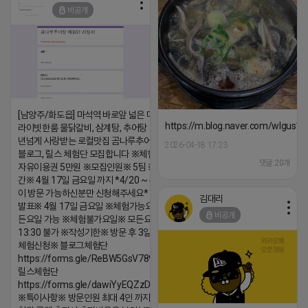
비공개
[남양주/화도읍] 마석역 바로앞 넓은 매장과, 프
https://m.blog.naver.com/wlgus
라이빗한룸 물닭갈비, 삼계탕, 추어탕 맛집 10
년넘게 사랑받는 로컬맛집 곰나루추어탕에서
2026-04-18 17:23
블로그, 릴스 체험단 모집합니다 ※체험메뉴※
댓글:20개
자유이용권 5만원 ※모집인원※ 5팀 ※모집기
간※ 4월 17일 금요일 까지 *4/20 ~ 4/26 사
이 방문 가능하신분만 신청해주세요* ※체험단
김대리
발표※ 4월 17일 금요일 ※체험가능요일※ 모
비공개
든요일 가능 ※체험불가요일※ 모든요일 12 ~
13:30 불가 ※작성기한※ 방문 후 3일 이내 ※
체험신청※ 블로그체험단
https://forms.gle/ReBW5GsV789ur2Pz6
릴스체험단
https://forms.gle/dawiYyEQZzDdqf8W8
※특이사항※ 방문인원 최대 4인 까지 가능 체