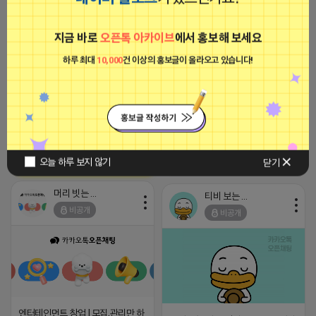
광고
머리 빗는 네오
지금 바로
오픈톡 아카이브
에서 홍보해 보세요
비공개
하루 최대
10,000
건 이상의 홍보글이 올라오고 있습니다!
[아이피몬스터] 전국 최저가 마케팅
용 KT아이피서비스!!
2023-09-06 14:23:39
2026-04-17 09:52
댓글: 0개
오늘 하루 보지 않기
닫기
머리 빗는 네오
티비 보는 라이언
비공개
비공개
엔터테인먼트 창업 l 모집,관리만 하