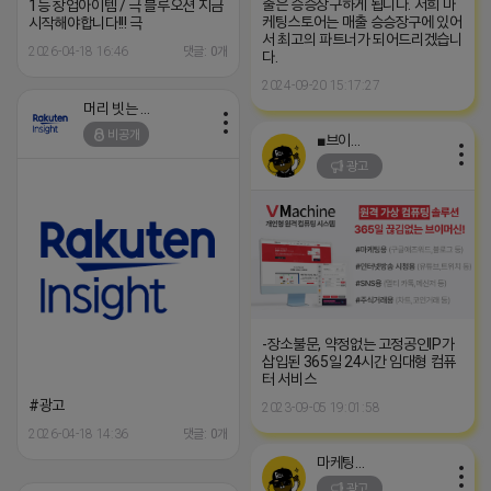
출은 승승장구하게 됩니다. 저희 마
1등 창업아이템 / 극 블루오션 지금
케팅스토어는 매출 승승장구에 있어
시작해야합니다!!! 극
서 최고의 파트너가 되어드리겠습니
2026-04-18 16:46
댓글: 0개
다.
2024-09-20 15:17:27
머리 빗는 네오
비공개
■브이머신■
광고
-장소불문, 약정없는 고정공인IP가
삽입된 365일 24시간 임대형 컴퓨
터 서비스
#광고
2023-09-05 19:01:58
2026-04-18 14:36
댓글: 0개
마케팅스토어
광고