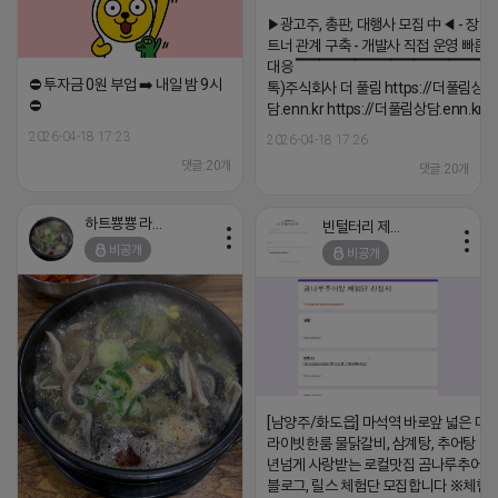
▔▔▔▔▔▔▔▔▔▔▔▔▔▔▔
▶광고주, 총판, 대행사 모집 中◀ - 장기
트너 관계 구축 - 개발사 직접 운영 빠른
대응 ▔▔▔▔▔▔▔▔▔▔▔▔▔▔▔▔▔▔
⛔️ 투자금 0원 부업 ➡️ 내일 밤 9시
톡)주식회사 더 풀림 https://더풀림상
⛔️
담.enn.kr https://더풀림상담.enn.kr
2026-04-18 17:23
2026-04-18 17:26
댓글:20개
댓글:20개
하트뿅뿅 라이언
빈털터리 제이지
비공개
비공개
[남양주/화도읍] 마석역 바로앞 넓은 매장
라이빗한룸 물닭갈비, 삼계탕, 추어탕 맛집
년넘게 사랑받는 로컬맛집 곰나루추어
블로그, 릴스 체험단 모집합니다 ※체험