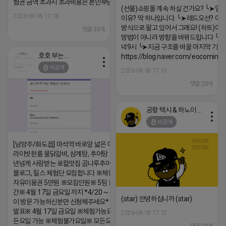
험권 금액 초과시 초과비용은 본인부담입니다.
(선물)쇼핑몰 계속 하실 건가요? ╰➤열
2026-04-18 17:18
이유? 딱 하나입니다. ╰➤레드오션? 아니
방식으로 팔고 있어서 그래요! (하트)이번
댓글:20개
방법이 아니라 방향을 바꿔드립니다 ╰➤4월
녁9시 ╰➤지금 구조를 바꿀 마지막 기회
호호 부는 튜브
https://blog.naver.com/eocomim
비공개
2026-04-18 17:15
댓글:20개
공항 택시 & 하노이 렌트카
비공개
[남양주/화도읍] 마석역 바로앞 넓은 매장과, 프
라이빗한룸 물닭갈비, 삼계탕, 추어탕 맛집 10
년넘게 사랑받는 로컬맛집 곰나루추어탕에서
블로그, 릴스 체험단 모집합니다 ※체험메뉴※
자유이용권 5만원 ※모집인원※ 5팀 ※모집기
간※ 4월 17일 금요일 까지 *4/20 ~ 4/26 사
(star) 안녕하십니까 (star)
이 방문 가능하신분만 신청해주세요* ※체험단
발표※ 4월 17일 금요일 ※체험가능요일※ 모
2026-04-18 17:12
든요일 가능 ※체험불가요일※ 모든요일 12 ~