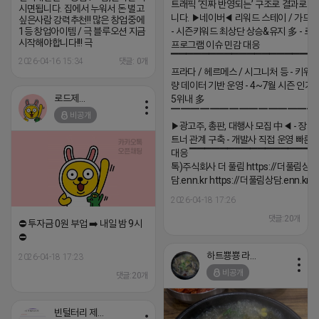
트래픽 ‘진짜 반영되는’ 구조로 결과로 
시면됩니다. 집에서 누워서 돈 벌고
니다. ▶네이버◀ 리워드 스테이 / 가드 /
싶은사람 강력추천!! 많은 창업중에
1등 창업아이템 / 극 블루오션 지금
- 시즌키워드 최상단 상승&유지 多 - 로
시작해야합니다!!! 극
프로그램 이슈 민감 대응
▔▔▔▔▔▔▔▔▔▔▔▔▔▔▔▔▔▔ 
2026-04-16 15:34
댓글: 0개
프라다 / 헤르메스 / 시그니처 등 - 키워
량 데이터 기반 운영 - 4~7월 시즌 인기
로드제인
5위내 多
▔▔▔▔▔▔▔▔▔▔▔▔▔▔▔
비공개
▶광고주, 총판, 대행사 모집 中◀ - 장기
트너 관계 구축 - 개발사 직접 운영 빠른
대응 ▔▔▔▔▔▔▔▔▔▔▔▔▔▔▔▔▔▔
톡)주식회사 더 풀림 https://더풀림상
담.enn.kr https://더풀림상담.enn.kr
2026-04-18 17:26
댓글:20개
⛔️ 투자금 0원 부업 ➡️ 내일 밤 9시
⛔️
하트뿅뿅 라이언
2026-04-18 17:23
비공개
댓글:20개
빈털터리 제이지