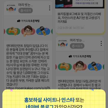
머리 빗는 네오
비공개
▤자동블로그배포 및 자동인스타배
포, 자연스러운 AI기반 원고생성기
까지!▤
2023-09-06 14:23:34
머리 빗는 네오
엔터테인먼트 창업이 답입니다 이
비공개
런 분들께 강력 추천합니다 집에서
편하게 "억대 연봉" 꿈꾸시는 분 복
잡한 기술 없이 인력 관리에 자신 있
는 분 창업 포인트 소자본: 인테리
어/사무실 비용 0원 무제한: 지역/
나이/경력 상관없이 누구나 가능 고
수익: 월 평균 1,000만원 그 이상도
가능 지금이 아니면 기회는 없습니
다 궁금한 부분, 자세한 설명 해드리
엔터테인먼트 창업 l 모집,관리만 하
겠습니다
시면됩니다. 집에서 누워서 돈 벌고
https://open.kakao.com/o/sFN24Qei
싶은사람 강력추천!! 많은 창업중에
1등 창업아이템 / 극 블루오션 지금
2026-04-17 13:52
댓글: 0개
시작해야합니다!!! 극
홍보하실 사이트
나
인스타
또는
2026-04-17 10:34
댓글: 0개
네이버 블로그
가 있으신가요?
■아이피몬스터■