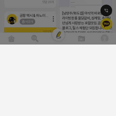
댓글:20개
[남양주/화도읍] 마석역 바로앞 넓은 매장
공항 택시 & 하노이 렌트카
라이빗한룸 물닭갈비, 삼계탕, 추어탕 맛집
비공개
년넘게 사랑받는 로컬맛집 곰나루추어
블로그, 릴스 체험단 모집합니다 ※체험
자유이용권 5만원 ※모집인원※ 5팀 ※
간※ 4월 17일 금요일 까지 *4/20 ~ 4/
이 방문 가능하신분만 신청해주세요* 
발표※ 4월 17일 금요일 ※체험가능요일
든요일 가능 ※체험불가요일※ 모든요일 1
13:30 불가 ※작성기한※ 방문 후 3일 
(star) 안녕하십니까 (star)
체험신청※ 블로그체험단
https://forms.gle/ReBW5GsV789u
2026-04-18 17:12
릴스체험단
댓글:20개
https://forms.gle/dawiYyEQZzDd
※특이사항※ 방문인원 최대 4인 까지 가
험권 금액 초과시 초과비용은 본인부담입
공돌이
2026-04-18 17:13
비공개
댓글:20개
음악듣는 어피치