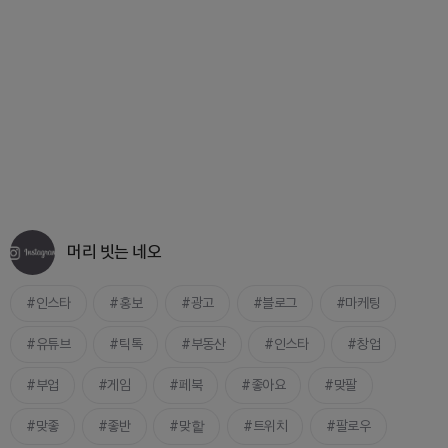
머리 빗는 네오
인스타
홍보
광고
블로그
마케팅
유튜브
틱톡
부동산
인스타
창업
부업
게임
페북
좋아요
맞팔
맞좋
좋반
맞핱
트위치
팔로우