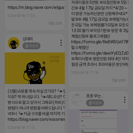
자유이용권 5만원 ※모집인원※ 5팀 ※
https://m.blog.naver.com/wlgus1647/224253846149
간※ 4월 17일 금요일 까지 *4/20 ~ 4/
이 방문 가능하신분만 신청해주세요* 
2026-04-18 17:23
발표※ 4월 17일 금요일 ※체험가능요일
댓글:20개
든요일 가능 ※체험불가요일※ 모든요일 1
13:30 불가 ※작성기한※ 방문 후 3일 
체험신청※ 블로그체험단
김대리
https://forms.gle/ReBW5GsV789u
비공개
릴스체험단
https://forms.gle/dawiYyEQZzDd
※특이사항※ 방문인원 최대 4인 까지 가
험권 금액 초과시 초과비용은 본인부담입
2026-04-18 17:18
댓글:20개
(선물)쇼핑몰 계속 하실 건가요? ╰➤열심히 해도 안되는
호호 부는 튜브
이유? 딱 하나입니다. ╰➤레드오션? 아니요! ╰➤모두 같은
방식으로 팔고 있어서 그래요! (하트)이번엔 다릅니다. ╰➤
비공개
방법이 아니라 방향을 바꿔드립니다 ╰➤4월 21일(화) 저
녁9시 ╰➤지금 구조를 바꿀 마지막 기회
https://blog.naver.com/eocomim/224250518436
2026-04-18 17:15