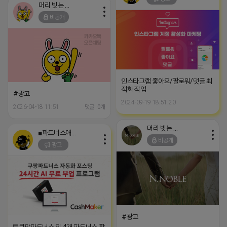
머리 빗는 네오
비공개
인스타그램 좋아요/팔로워/댓글 최
적화 작업
#광고
2024-09-19 18:51:20
2026-04-18 11:51
댓글: 0개
머리 빗는 네오
■파트너스애드온■
비공개
광고
#광고
▤쿠팡파트너스 외 4개 파트너스 활