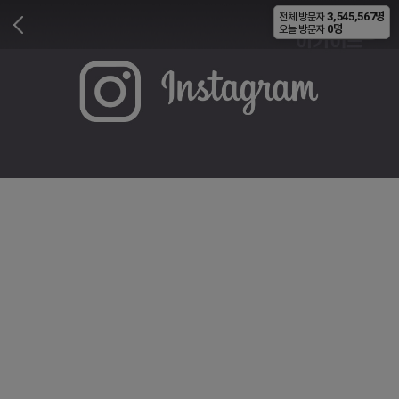
3,545,567명
전체 방문자
비공개
0명
오늘 방문자