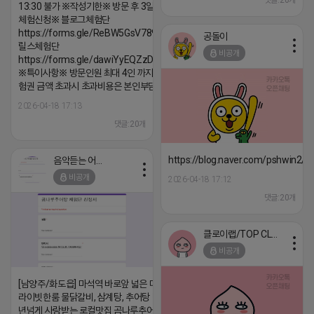
댓글:20개
13:30 불가 ※작성기한※ 방문 후 3일 이내 ※
체험신청※ 블로그체험단
https://forms.gle/ReBW5GsV789ur2Pz6
공돌이
릴스체험단
비공개
https://forms.gle/dawiYyEQZzDdqf8W8
※특이사항※ 방문인원 최대 4인 까지 가능 체
험권 금액 초과시 초과비용은 본인부담입니다.
2026-04-18 17:13
댓글:20개
https://blog.naver.com/pshwin2/
음악듣는 어피치
비공개
2026-04-18 17:12
댓글:20개
클로이랩/TOP CLASS
비공개
[남양주/화도읍] 마석역 바로앞 넓은 매장과, 프
라이빗한룸 물닭갈비, 삼계탕, 추어탕 맛집 10
년넘게 사랑받는 로컬맛집 곰나루추어탕에서