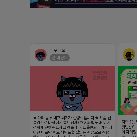
먹보 네오
비공개
★ 카페 침투 배포 최저가 실행사입니다 ★ 요즘 신
지역 1등
통검으로 바뀌어서 힘드신가요? 카페침투 배포 저
뒷받침이 
렴하게 진행해드리고 있습니다. 노출안되는 계정이
희 마케팅
아닌 배포만 해도 상위노출 잘되는 계정으로 진행
파트너가