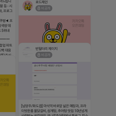
보여드립니
로드제인
 등 - 시
비공개
화, 프로그
쿠팡◀ 프
검색량 데
드 5위내
▔▔▔
 협업 파트
빈털터리 제이지
드백 대응
비공개
카톡)주식
⛔️ 투자금 0원 부업 ➡️ 내일 밤 9시 ⛔️
ttps://
댓글:20개
2026-04-18 17:23
댓글:20개
[남양주/화도읍] 마석역 바로앞 넓은 매장과, 프라
이빗한룸 물닭갈비, 삼계탕, 추어탕 맛집 10년넘게
사랑받는 로컬맛집 곰나루추어탕에서 블로그, 릴스