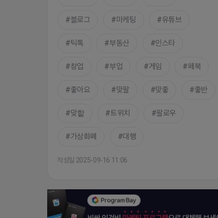
블로그
마케팅
유튜브
틱톡
부동산
인스타
창업
부업
게임
페북
좋아요
맞팔
맞좋
좋반
맞핱
트위치
팔로우
가상화폐
대행
작성일 2025-09-16 11:06