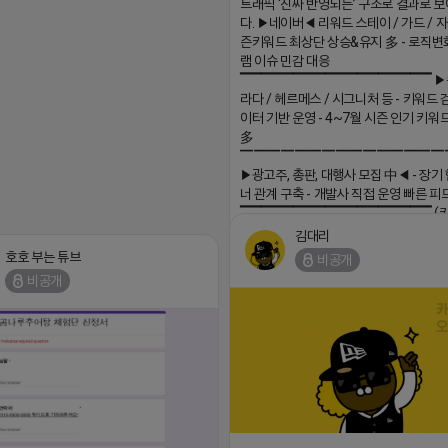
트래픽 ‘진짜 반영되는’ 구조로 결과로 
다. ▶네이버◀ 리워드 스테이 / 가드 / 자몽
즌키워드 최상단 상승&유지 多 - 로직변
램 이슈 민감 대응
▔▔▔▔▔▔▔▔▔▔▔▔▔▔▔▔▔▔ ▶
라다 / 헤르메스 / 시그니처 등 - 키워드 
이터 기반 운영 - 4~7월 시즌 인기 키워
多
▔▔▔▔▔▔▔▔▔▔▔▔▔▔▔
▶광고주, 총판, 대행사 모집 中◀ - 장기
너 관계 구축 - 개발사 직접 운영 빠른 피
▔▔▔▔▔▔▔▔▔▔▔▔▔▔▔▔▔▔ (
회사 더 풀림 https://더풀림상담.enn.kr h
김대리
더풀림상담.enn.kr
호호 부는 튜브
비공개
2026-04-18 17:26
비공개