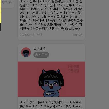
★ 카페 침투 배포 최저가 실행사입니다 ★ 요즘 신
댓글: 0개
통검으로 바뀌어서 힘드신가요? 카페침투 배포 저
렴하게 진행해드리고 있습니다. 노출안되는 계정이
아닌 배포만 해도 상위노출 잘되는 계정으로 진행
해드리고 있으며, 서비스는 전국 최대로 해드리고
있습니다. 세금계산서 가능합니다 찔러봐주셔도 좋
습니다 ^^ - 언론 당일 송출 가능합니다 - 신통검 지
식인 등급 육성 진행중입니다 (카톡)alswllovely
2026-04-16 17:44
댓글: 0개
먹보 네오
비공개
★ 카페 침투 배포 최저가 실행사입니다 ★ 요즘 신
통검으로 바뀌어서 힘드신가요? 카페침투 배포 저