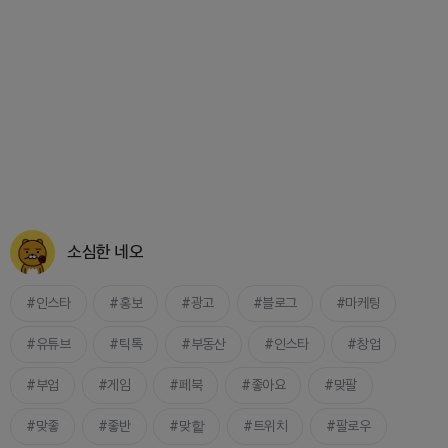
소심한 네오
인스타
홍보
광고
블로그
마케팅
유튜브
틱톡
부동산
인스타
창업
부업
게임
페북
좋아요
맞팔
맞좋
좋반
맞핱
트위치
팔로우