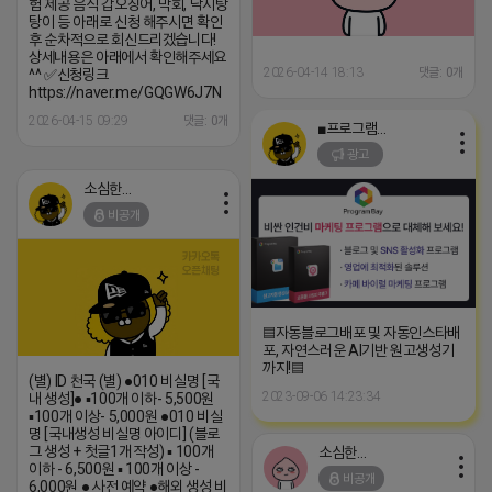
험 제공 음식 갑오징어, 막회, 낙지탕
탕이 등 아래로 신청 해주시면 확인
후 순차적으로 회신드리겠습니다!
상세내용은 아래에서 확인해주세요
2026-04-14 18:13
댓글: 0개
^^ ✅신청링크
https://naver.me/GQGW6J7N
2026-04-15 09:29
댓글: 0개
■프로그램베이■
광고
소심한 네오
비공개
▤자동블로그배포 및 자동인스타배
포, 자연스러운 AI기반 원고생성기
까지!▤
(별) ID 천국 (별) ●010 비실명 [국
2023-09-06 14:23:34
내 생성]● ▪100개 이하- 5,500원
▪100개 이상- 5,000원 ●010 비실
명 [국내생성 비실명 아이디] (블로
그 생성 + 첫글1개 작성) ▪ 100개
소심한 네오
이하 - 6,500원 ▪ 100개 이상 -
비공개
6,000원 ● 사전 예약 ●해외 생성 비