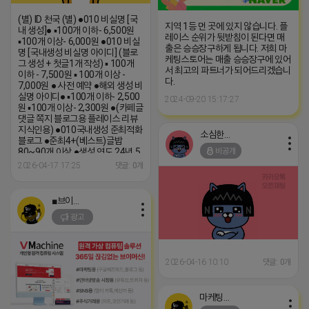
(별) ID 천국 (별) ●010 비실명 [국
지역 1등 먼 곳에 있지 않습니다. 플
내 생성]● ▪100개 이하- 6,500원
레이스 순위가 뒷받침이 된다면 매
▪100개 이상- 6,000원 ●010 비실
출은 승승장구하게 됩니다. 저희 마
명 [국내생성 비실명 아이디] (블로
케팅스토어는 매출 승승장구에 있어
그 생성 + 첫글1개 작성) ▪ 100개
서 최고의 파트너가 되어드리겠습니
이하 - 7,500원 ▪ 100개 이상 -
다.
7,000원 ● 사전 예약 ●해외 생성 비
실명 아이디● ▪100개 이하- 2,500
2024-09-20 15:17:27
원 ▪100개 이상- 2,300원 ●(카페글
댓글 쪽지 블로그용 플레이스 리뷰
지식인용) ●010국내생성 준최적화
소심한 네오
블로그 ●준최4+(베스트)글밥
비공개
80~90개 이상 ●생성 연도 24년 5
월 (텔레) HH4846 (카톡)
2026-04-17 17:25
댓글: 0개
HH4846
■브이머신■
광고
2026-04-16 10:10
댓글: 0개
마케팅스토어