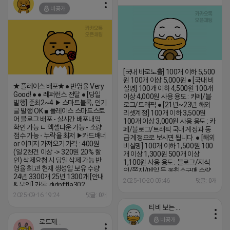
비공개
[국내 바로노출] 100개 이하 5,500
원 100개 이상 5,000원 ● [국내 비
★ 플레이스 배포★ ● 반영율 Very
실명] 100개 이하 4,500원 100개
Good! ● ● 레퍼런스 전달 ● [당일
이상 4,000원 사용 용도 : 카페/블
발행] 준최2~4 ▶ 스마트블록, 인기
로그/트래픽 ● [21년~23년 해외
글 발행 OK ■ 플레이스 스마트스토
리셋계정] 100개 이하 3,500원
어 블로그 배포 - 실시간 배포내역
100개 이상 3,000원 사용 용도 : 카
확인 가능 ㄴ 엑셀다운 가능 - 소량
페/블로그/트래픽 국내 계정과 동
접수 가능 - 누락율 최저 ▶카드배너
급 계정으로 보시면 됩니다. ● [해외
or 이미지 가져오기 가격 : 400원
비실명] 100개 이하 1,500원 100
(일 2천건 이상 -> 320원 20% 할
개 이상 1,300원 500개 이상
인) 삭제요청 시 당일 삭제 가능 반
1,100원 사용 용도 : 블로그/지식
영율 최고! 현재 생성일 보유 수량
인/쪽지/메일 등 ※최소구매 수량
24년 3300개 25년 1300개 [안내
없습니다. 꾸준히 구매해주시는 대
2025-10-20 09:46
댓글: 0개
& 문의] 카톡: djdnffla302
표님들 단가조정도 해드리고 있습
니다 초보 마케터,대표님들 연락 주
2025-09-16 19:24
댓글: 0개
시면 용도에 맞는 계정 안내 도와드
티비 보는 라이언
리겠습니다. (카톡) Mks0628
비공개
로드제인