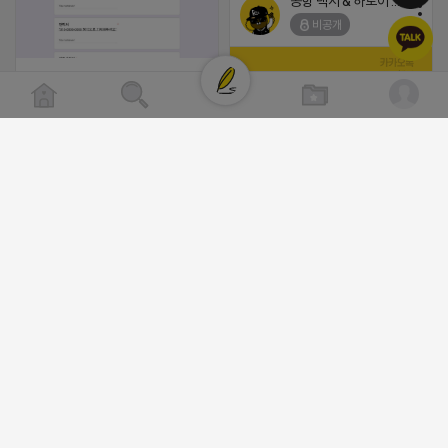
공항 택시 & 하노이 렌트카
비공개
[남양주/화도읍] 마석역 바로앞 넓은 매장과, 프
라이빗한룸 물닭갈비, 삼계탕, 추어탕 맛집 10
년넘게 사랑받는 로컬맛집 곰나루추어탕에서
블로그, 릴스 체험단 모집합니다 ※체험메뉴※
자유이용권 5만원 ※모집인원※ 5팀 ※모집기
간※ 4월 17일 금요일 까지 *4/20 ~ 4/26 사
(star) 안녕하십니까 (star)
이 방문 가능하신분만 신청해주세요* ※체험단
2026-04-18 17:12
발표※ 4월 17일 금요일 ※체험가능요일※ 모
댓글:20개
든요일 가능 ※체험불가요일※ 모든요일 12 ~
13:30 불가 ※작성기한※ 방문 후 3일 이내 ※
체험신청※ 블로그체험단
공돌이
https://forms.gle/ReBW5GsV789ur2Pz6
비공개
릴스체험단
https://forms.gle/dawiYyEQZzDdqf8W8
※특이사항※ 방문인원 최대 4인 까지 가능 체
험권 금액 초과시 초과비용은 본인부담입니다.
2026-04-18 17:13
댓글:20개