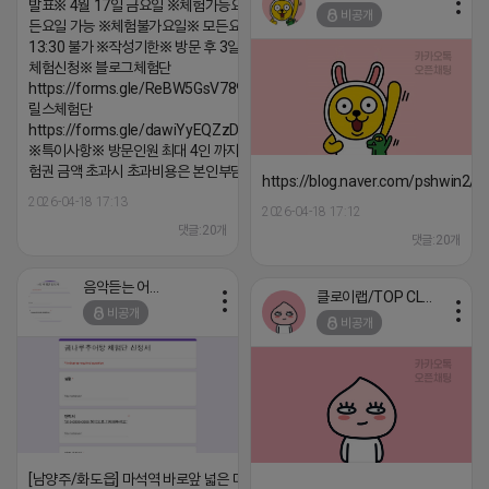
발표※ 4월 17일 금요일 ※체험가능요일※ 모
비공개
든요일 가능 ※체험불가요일※ 모든요일 12 ~
13:30 불가 ※작성기한※ 방문 후 3일 이내 ※
체험신청※ 블로그체험단
https://forms.gle/ReBW5GsV789ur2Pz6
릴스체험단
https://forms.gle/dawiYyEQZzDdqf8W8
※특이사항※ 방문인원 최대 4인 까지 가능 체
험권 금액 초과시 초과비용은 본인부담입니다.
https://blog.naver.com/pshwin2/
2026-04-18 17:13
2026-04-18 17:12
댓글:20개
댓글:20개
음악듣는 어피치
클로이랩/TOP CLASS
비공개
비공개
[남양주/화도읍] 마석역 바로앞 넓은 매장과, 프