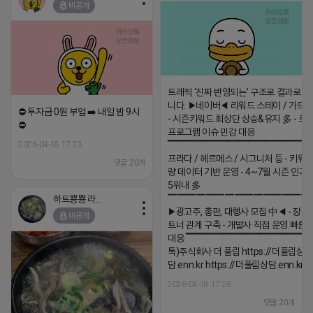
비공개
트래픽 ‘진짜 반영되는’ 구조로 결과로 
니다. ▶네이버◀ 리워드 스테이 / 가드 /
⛔️ 투자금 0원 부업 ➡️ 내일 밤 9시
- 시즌키워드 최상단 상승&유지 多 - 로
⛔️
프로그램 이슈 민감 대응
2026-04-18 17:23
▔▔▔▔▔▔▔▔▔▔▔▔▔▔▔▔▔▔ 
프라다 / 헤르메스 / 시그니처 등 - 키워
댓글:20개
량 데이터 기반 운영 - 4~7월 시즌 인기
5위내 多
▔▔▔▔▔▔▔▔▔▔▔▔▔▔▔
하트뿅뿅 라이언
▶광고주, 총판, 대행사 모집 中◀ - 장기
비공개
트너 관계 구축 - 개발사 직접 운영 빠른
대응 ▔▔▔▔▔▔▔▔▔▔▔▔▔▔▔▔▔▔
톡)주식회사 더 풀림 https://더풀림상
담.enn.kr https://더풀림상담.enn.kr
2026-04-18 17:26
댓글:20개