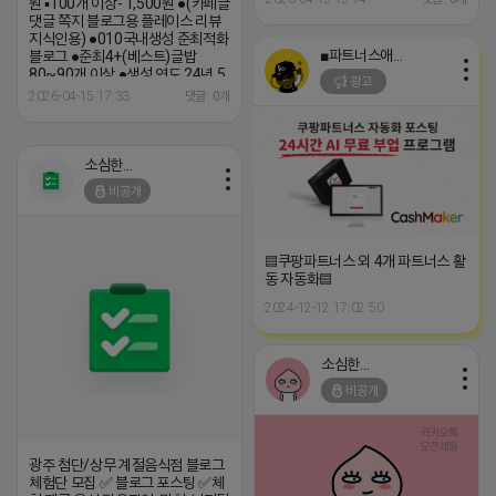
원 ▪100개 이상- 1,500원 ●(카페글
댓글 쪽지 블로그용 플레이스 리뷰
지식인용) ●010국내생성 준최적화
■파트너스애드온■
블로그 ●준최4+(베스트)글밥
80~90개 이상 ●생성 연도 24년 5
광고
월 (텔레) HH4846 (카톡)
2026-04-15 17:33
댓글: 0개
HH4846
소심한 네오
비공개
▤쿠팡파트너스 외 4개 파트너스 활
동 자동화▤
2024-12-12 17:02:50
소심한 네오
비공개
광주 첨단/상무 계절음식점 블로그
체험단 모집 ✅ 블로그 포스팅 ✅체