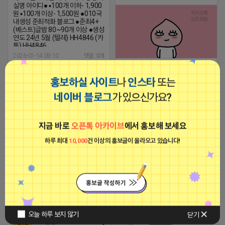
실명 아이디● ▪100개 이하- 1,900
원 ▪100개 이상- 1,500원 ●010국
내생성 준최적화 블로그 ●준최4+
(베스트)글밥 80~90개 이상 ●생성
연도 24년 5월 (텔레) HH4846 (카
톡) HH4846
2026-01-14 09:10
댓글: 0개
[국내 바로노출] 100개 이하 5,500
원 100개 이상 5,000원 ● [국내 비
홍보하실 사이트
나
인스타
또는
■아이피몬스터■
실명] 100개 이하 4,500원 100개
광고
이상 4,000원 사용 용도 : 카페/블
네이버 블로그
가 있으신가요?
로그/트래픽 ● [21년~23년 해외
리셋계정] 100개 이하 3,500원
100개 이상 3,000원 사용 용도 : 카
지금 바로
오픈톡 아카이브
에서 홍보해 보세요
페/블로그/트래픽 국내 계정과 동
급 계정으로 보시면 됩니다. ● [해외
비실명] 100개 이하 1,500원 100
하루 최대
10,000
건 이상의 홍보글이 올라오고 있습니다!
개 이상 1,300원 500개 이상
1,100원 사용 용도 : 블로그/지식
인/쪽지/메일 등 ※최소구매 수량
없습니다. ※세발 가능 초보 마케터,
[아이피몬스터] 전국 최저가 마케팅
2025-10-24 14:05
댓글: 0개
대표님들 연락 주시면 용도에 맞는
용 KT아이피서비스!!
계정 안내 도와드리겠습니다. (카
2023-09-06 14:23:39
톡) Mks0628
소심한 네오
오늘 하루 보지 않기
닫기
비공개
소심한 네오