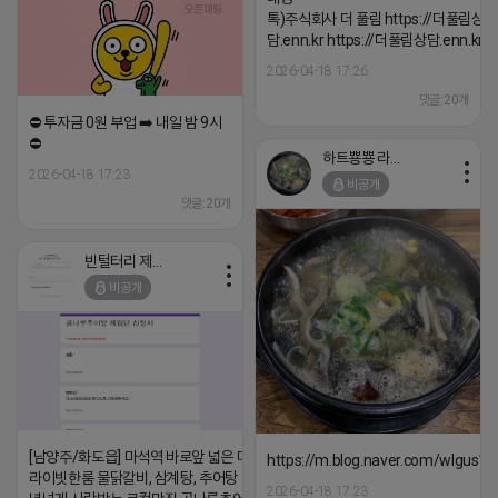
톡)주식회사 더 풀림 https://더풀림상
담.enn.kr https://더풀림상담.enn.kr
2026-04-18 17:26
댓글:20개
⛔️ 투자금 0원 부업 ➡️ 내일 밤 9시
⛔️
하트뿅뿅 라이언
2026-04-18 17:23
비공개
댓글:20개
빈털터리 제이지
비공개
[남양주/화도읍] 마석역 바로앞 넓은 매장과, 프
https://m.blog.naver.com/wlgus
라이빗한룸 물닭갈비, 삼계탕, 추어탕 맛집 10
2026-04-18 17:23