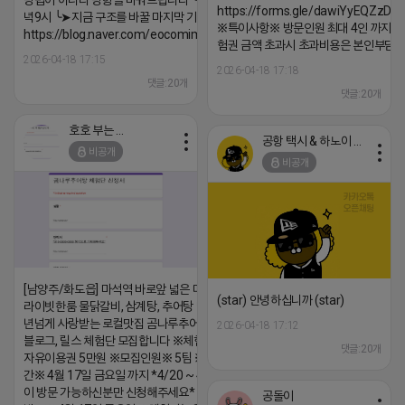
방법이 아니라 방향을 바꿔드립니다 ╰➤4월 21일(화) 저
https://forms.gle/dawiYyEQZzDd
녁9시 ╰➤지금 구조를 바꿀 마지막 기회
※특이사항※ 방문인원 최대 4인 까지 가
https://blog.naver.com/eocomim/224250518436
험권 금액 초과시 초과비용은 본인부담입
2026-04-18 17:15
2026-04-18 17:18
댓글:20개
댓글:20개
호호 부는 튜브
공항 택시 & 하노이 렌트카
비공개
비공개
[남양주/화도읍] 마석역 바로앞 넓은 매장과, 프
(star) 안녕하십니까 (star)
라이빗한룸 물닭갈비, 삼계탕, 추어탕 맛집 10
년넘게 사랑받는 로컬맛집 곰나루추어탕에서
2026-04-18 17:12
블로그, 릴스 체험단 모집합니다 ※체험메뉴※
댓글:20개
자유이용권 5만원 ※모집인원※ 5팀 ※모집기
간※ 4월 17일 금요일 까지 *4/20 ~ 4/26 사
이 방문 가능하신분만 신청해주세요* ※체험단
공돌이