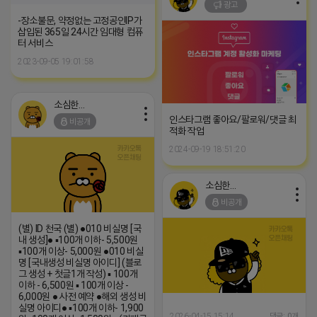
광고
-장소불문, 약정없는 고정공인IP가
삽입된 365일 24시간 임대형 컴퓨
터 서비스
2023-09-05 19:01:58
소심한 네오
인스타그램 좋아요/팔로워/댓글 최
비공개
적화 작업
2024-09-19 18:51:20
소심한 네오
비공개
(별) ID 천국 (별) ●010 비실명 [국
내 생성]● ▪100개 이하- 5,500원
▪100개 이상- 5,000원 ●010 비실
명 [국내생성 비실명 아이디] (블로
그 생성 + 첫글1개 작성) ▪ 100개
이하 - 6,500원 ▪ 100개 이상 -
6,000원 ● 사전 예약 ●해외 생성 비
실명 아이디● ▪100개 이하- 1,900
2026-04-15 15:14
댓글: 0개