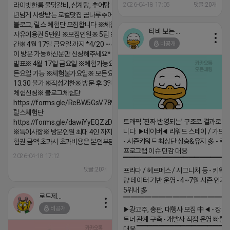
라이빗한룸 물닭갈비, 삼계탕, 추어탕 맛집 10
2026-04-18 17:05
댓글:20개
년넘게 사랑받는 로컬맛집 곰나루추어탕에서
블로그, 릴스 체험단 모집합니다 ※체험메뉴※
티비 보는 라이언
자유이용권 5만원 ※모집인원※ 5팀 ※모집기
비공개
간※ 4월 17일 금요일 까지 *4/20 ~ 4/26 사
이 방문 가능하신분만 신청해주세요* ※체험단
발표※ 4월 17일 금요일 ※체험가능요일※ 모
든요일 가능 ※체험불가요일※ 모든요일 12 ~
13:30 불가 ※작성기한※ 방문 후 3일 이내 ※
체험신청※ 블로그체험단
https://forms.gle/ReBW5GsV789ur2Pz6
릴스체험단
트래픽 ‘진짜 반영되는’ 구조로 결과로 
https://forms.gle/dawiYyEQZzDdqf8W8
니다. ▶네이버◀ 리워드 스테이 / 가드 /
※특이사항※ 방문인원 최대 4인 까지 가능 체
- 시즌키워드 최상단 상승&유지 多 - 로
험권 금액 초과시 초과비용은 본인부담입니다.
프로그램 이슈 민감 대응
2026-04-18 17:12
▔▔▔▔▔▔▔▔▔▔▔▔▔▔▔▔▔▔ 
댓글:20개
프라다 / 헤르메스 / 시그니처 등 - 키워
량 데이터 기반 운영 - 4~7월 시즌 인기
5위내 多
로드제인
▔▔▔▔▔▔▔▔▔▔▔▔▔▔▔
비공개
▶광고주, 총판, 대행사 모집 中◀ - 장기
트너 관계 구축 - 개발사 직접 운영 빠른
대응 ▔▔▔▔▔▔▔▔▔▔▔▔▔▔▔▔▔▔