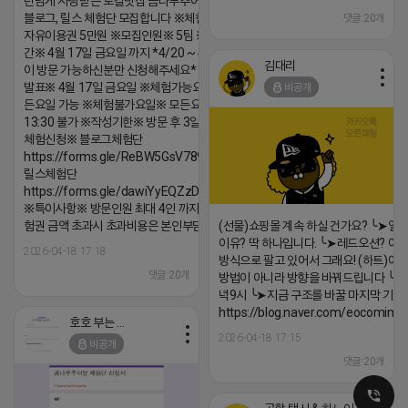
년넘게 사랑받는 로컬맛집 곰나루추어탕에서
블로그, 릴스 체험단 모집합니다 ※체험메뉴※
댓글:20개
자유이용권 5만원 ※모집인원※ 5팀 ※모집기
간※ 4월 17일 금요일 까지 *4/20 ~ 4/26 사
김대리
이 방문 가능하신분만 신청해주세요* ※체험단
발표※ 4월 17일 금요일 ※체험가능요일※ 모
비공개
든요일 가능 ※체험불가요일※ 모든요일 12 ~
13:30 불가 ※작성기한※ 방문 후 3일 이내 ※
체험신청※ 블로그체험단
https://forms.gle/ReBW5GsV789ur2Pz6
릴스체험단
https://forms.gle/dawiYyEQZzDdqf8W8
※특이사항※ 방문인원 최대 4인 까지 가능 체
험권 금액 초과시 초과비용은 본인부담입니다.
(선물)쇼핑몰 계속 하실 건가요? ╰➤열
이유? 딱 하나입니다. ╰➤레드오션? 아니
2026-04-18 17:18
방식으로 팔고 있어서 그래요! (하트)이번
댓글:20개
방법이 아니라 방향을 바꿔드립니다 ╰➤4월
녁9시 ╰➤지금 구조를 바꿀 마지막 기회
https://blog.naver.com/eocomim
호호 부는 튜브
2026-04-18 17:15
비공개
댓글:20개