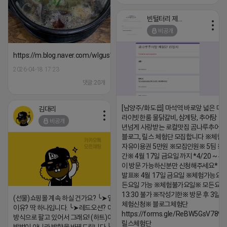
빈털터리 제이지
비공개
https://m.blog.naver.com/wlgus1647/224253846149
2026-04-18 17:23
댓글:20개
[남양주/화도읍] 마석역 바로앞 넓은 매장
김대리
라이빗한룸 물닭갈비, 삼계탕, 추어탕 맛집
비공개
년넘게 사랑받는 로컬맛집 곰나루추어
블로그, 릴스 체험단 모집합니다 ※체험
자유이용권 5만원 ※모집인원※ 5팀 ※
간※ 4월 17일 금요일 까지 *4/20 ~ 4/
이 방문 가능하신분만 신청해주세요* 
발표※ 4월 17일 금요일 ※체험가능요일
든요일 가능 ※체험불가요일※ 모든요일 1
13:30 불가 ※작성기한※ 방문 후 3일 
(선물)쇼핑몰 계속 하실 건가요? ╰➤열심히 해도 안되는
체험신청※ 블로그체험단
이유? 딱 하나입니다. ╰➤레드오션? 아니요! ╰➤모두 같은
https://forms.gle/ReBW5GsV789u
방식으로 팔고 있어서 그래요! (하트)이번엔 다릅니다. ╰➤
릴스체험단