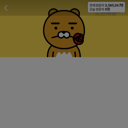
3,545,567명
전체 방문자
비공개
0명
오늘 방문자