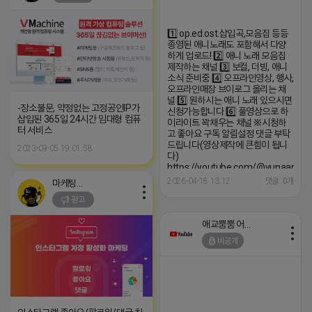
1️⃣ op.ed.ost.삽입곡,모음집 등등
종영된 애니노래도 포함해서 다양
하게 업로드! 2️⃣ 애니 노래 모음집
제작하는 채널 3️⃣ 보컬, 더빙, 애니
소식 준비중 4️⃣ 오프라인영상, 행사,
오프라인매장 브이로그 올리는 채
널 5️⃣ 원하시는 애니 노래 있으시면
-장소불문, 약정없는 고정공인IP가
신청가능합니다 6️⃣ 풀영상으로 하
삽입된 365일 24시간 임대형 컴퓨
이라이트 꽉채우는 채널 ※시청하
터 서비스
고 좋아요 구독 알림설정 댓글 부탁
드립니다(영상제작에 큰힘이 됩니
2023-09-05 19:01:58
다)
https://youtube.com/@yunaanima
si=1q_QihwQFHRuOIIk
2026-04-18 13:12
댓글: 0개
마케팅스토어
광고
애교뿜뿜 어피치
비공개