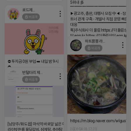
5위내 多
▔▔▔▔▔▔▔▔▔▔▔▔▔▔▔
로드제인
▶광고주, 총판, 대행사 모집 中◀ - 장기
비공개
트너 관계 구축 - 개발사 직접 운영 빠른
대응 ▔▔▔▔▔▔▔▔▔▔▔▔▔▔▔▔▔▔
톡)주식회사 더 풀림 https://더풀림상
담.enn.kr https://더풀림상담.enn.kr
하트뿅뿅 라이언
2026-04-18 17:26
비공개
댓글:20개
⛔️ 투자금 0원 부업 ➡️ 내일 밤 9시
⛔️
빈털터리 제이지
2026-04-18 17:23
비공개
댓글:20개
https://m.blog.naver.com/wlgus
[남양주/화도읍] 마석역 바로앞 넓은 매장과, 프
2026-04-18 17:23
라이빗한룸 물닭갈비, 삼계탕, 추어탕 맛집 10