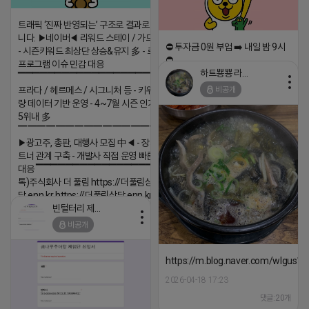
트래픽 ‘진짜 반영되는’ 구조로 결과로 보여드립
니다. ▶네이버◀ 리워드 스테이 / 가드 / 자몽 등
⛔️ 투자금 0원 부업 ➡️ 내일 밤 9시
- 시즌키워드 최상단 상승&유지 多 - 로직변화,
⛔️
프로그램 이슈 민감 대응
하트뿅뿅 라이언
▔▔▔▔▔▔▔▔▔▔▔▔▔▔▔▔▔▔ ▶쿠팡◀
2026-04-18 17:23
비공개
프라다 / 헤르메스 / 시그니처 등 - 키워드 검색
댓글:20개
량 데이터 기반 운영 - 4~7월 시즌 인기 키워드
5위내 多
▔▔▔▔▔▔▔▔▔▔▔▔▔▔▔▔▔▔
▶광고주, 총판, 대행사 모집 中◀ - 장기 협업 파
트너 관계 구축 - 개발사 직접 운영 빠른 피드백
대응 ▔▔▔▔▔▔▔▔▔▔▔▔▔▔▔▔▔▔ (카
톡)주식회사 더 풀림 https://더풀림상
담.enn.kr https://더풀림상담.enn.kr
빈털터리 제이지
2026-04-18 17:26
비공개
댓글:20개
https://m.blog.naver.com/wlgus
2026-04-18 17:23
댓글:20개