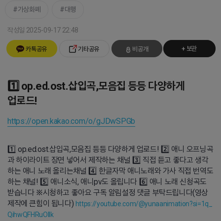
가상화폐
대행
작성일 2025-09-17 22:48
+ 보관
카톡공유
기타공유
비공개
1️⃣ op.ed.ost.삽입곡,모음집 등등 다양하게
업로드!
https://open.kakao.com/o/gJDwSPGb
1️⃣ op.ed.ost.삽입곡,모음집 등등 다양하게 업로드! 2️⃣ 애니 오프닝곡
과 하이라이트 장면 넣어서 제작하는 채널 3️⃣ 직접 듣고 좋다고 생각
하는 애니 노래 올리는채널 4️⃣ 한글자막 애니노래와 가사 직접 번역도
하는 채널! 5️⃣ 애니소식, 애니pv도 올립니다 6️⃣ 애니 노래 신청곡도
받습니다 ※시청하고 좋아요 구독 알림설정 댓글 부탁드립니다(영상
제작에 큰힘이 됩니다)
https://youtube.com/@yunaanimation?si=1q_
QihwQFHRuOIIk