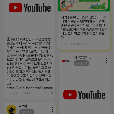
지역 1등 먼 곳에 있지 않습니다. 플
레이스 순위가 뒷받침이 된다면 매
출은 승승장구하게 됩니다. 저희 마
케팅스토어는 매출 승승장구에 있어
서 최고의 파트너가 되어드리겠습니
다.
1️⃣ op.ed.ost.삽입곡,모음집 등등
종영된 애니노래도 포함해서 다양
2024-09-20 15:17:27
하게 업로드! 2️⃣ 애니 노래 모음집
제작하는 채널 3️⃣ 보컬, 더빙, 애니
소식 준비중 4️⃣ 오프라인영상, 행사,
애교뿜뿜 어피치
오프라인매장 브이로그 올리는 채
널 5️⃣ 원하시는 애니 노래 있으시면
비공개
신청가능합니다 6️⃣ 풀영상으로 하
이라이트 꽉채우는 채널 ※시청하
고 좋아요 구독 알림설정 댓글 부탁
드립니다(영상제작에 큰힘이 됩니
다)
https://youtube.com/@yunaanimation?
si=1q_QihwQFHRuOIIk
2026-04-18 16:43
댓글: 0개
■브이머신■
광고