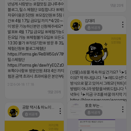
년넘게 사랑받는 로컬맛집 곰나루추어탕에서
댓글:20개
블로그, 릴스 체험단 모집합니다 ※체험메뉴※
자유이용권 5만원 ※모집인원※ 5팀 ※모집기
김대리
간※ 4월 17일 금요일 까지 *4/20 ~ 4/26 사
이 방문 가능하신분만 신청해주세요* ※체험단
비공개
발표※ 4월 17일 금요일 ※체험가능요일※ 모
든요일 가능 ※체험불가요일※ 모든요일 12 ~
13:30 불가 ※작성기한※ 방문 후 3일 이내 ※
체험신청※ 블로그체험단
https://forms.gle/ReBW5GsV789ur2Pz6
릴스체험단
https://forms.gle/dawiYyEQZzDdqf8W8
※특이사항※ 방문인원 최대 4인 까지 가능 체
(선물)쇼핑몰 계속 하실 건가요? ╰➤열
험권 금액 초과시 초과비용은 본인부담입니다.
이유? 딱 하나입니다. ╰➤레드오션? 아니
방식으로 팔고 있어서 그래요! (하트)이번
2026-04-18 17:18
방법이 아니라 방향을 바꿔드립니다 ╰➤4월
댓글:20개
녁9시 ╰➤지금 구조를 바꿀 마지막 기회
https://blog.naver.com/eocomim
호호 부는 튜브
공항 택시 & 하노이 렌트카
2026-04-18 17:15
비공개
비공개
댓글:20개