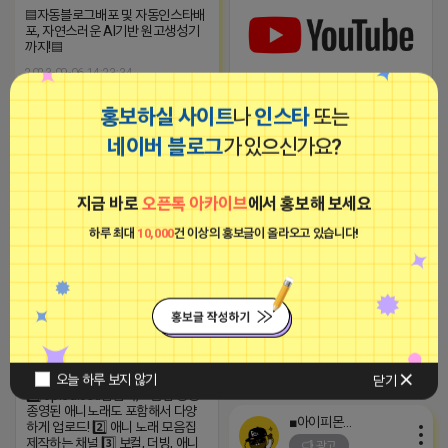
▤자동블로그배포 및 자동인스타배
포, 자연스러운 AI기반 원고생성기
까지!▤
2023-09-06 14:23:34
홍보하실 사이트
나
인스타
또는
애교뿜뿜 어피치
네이버 블로그
가 있으신가요?
비공개
1️⃣ op.ed.ost.삽입곡,모음집 등등
종영된 애니노래도 포함해서 다양
하게 업로드! 2️⃣ 애니 노래 모음집
지금 바로
오픈톡 아카이브
에서 홍보해 보세요
제작하는 채널 3️⃣ 보컬, 더빙, 애니
소식 준비중 4️⃣ 오프라인영상, 행사,
하루 최대
10,000
건 이상의 홍보글이 올라오고 있습니다!
오프라인매장 브이로그 올리는 채
널 5️⃣ 원하시는 애니 노래 있으시면
신청가능합니다 6️⃣ 풀영상으로 하
이라이트 꽉채우는 채널 ※시청하
고 좋아요 구독 알림설정 댓글 부탁
드립니다(영상제작에 큰힘이 됩니
다)
https://youtube.com/@yunaanima
si=1q_QihwQFHRuOIIk
2026-04-17 17:38
댓글: 0개
오늘 하루 보지 않기
닫기
1️⃣ op.ed.ost.삽입곡,모음집 등등
종영된 애니노래도 포함해서 다양
■아이피몬스터■
하게 업로드! 2️⃣ 애니 노래 모음집
제작하는 채널 3️⃣ 보컬, 더빙, 애니
광고