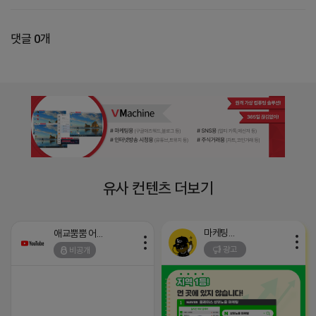
댓글 0개
유사 컨텐츠 더보기
마케팅스토어
애교뿜뿜 어피치
광고
비공개