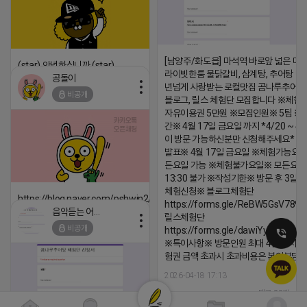
[남양주/화도읍] 마석역 바로앞 넓은 매장
(star) 안녕하십니까 (star)
라이빗한룸 물닭갈비, 삼계탕, 추어탕 맛집
공돌이
2026-04-18 17:12
년넘게 사랑받는 로컬맛집 곰나루추어
비공개
블로그, 릴스 체험단 모집합니다 ※체험
댓글:20개
자유이용권 5만원 ※모집인원※ 5팀 ※
간※ 4월 17일 금요일 까지 *4/20 ~ 4/
이 방문 가능하신분만 신청해주세요* 
발표※ 4월 17일 금요일 ※체험가능요일
든요일 가능 ※체험불가요일※ 모든요일 1
13:30 불가 ※작성기한※ 방문 후 3일 
체험신청※ 블로그체험단
https://blog.naver.com/pshwin2/224023970047
https://forms.gle/ReBW5GsV789u
음악듣는 어피치
릴스체험단
2026-04-18 17:12
비공개
https://forms.gle/dawiYyEQZzDd
댓글:20개
※특이사항※ 방문인원 최대 4인 까지 가
험권 금액 초과시 초과비용은 본인부담입
2026-04-18 17:13
댓글:20개