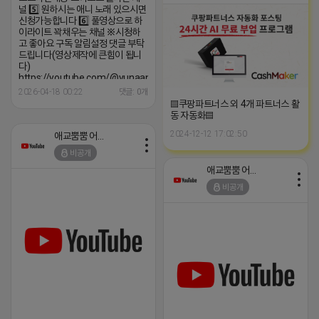
널 5️⃣ 원하시는 애니 노래 있으시면
신청가능합니다 6️⃣ 풀영상으로 하
이라이트 꽉채우는 채널 ※시청하
고 좋아요 구독 알림설정 댓글 부탁
드립니다(영상제작에 큰힘이 됩니
다)
https://youtube.com/@yunaanimation?
si=1q_QihwQFHRuOIIk
2026-04-18 00:22
댓글: 0개
▤쿠팡파트너스 외 4개 파트너스 활
동 자동화▤
2024-12-12 17:02:50
애교뿜뿜 어피치
비공개
애교뿜뿜 어피치
비공개