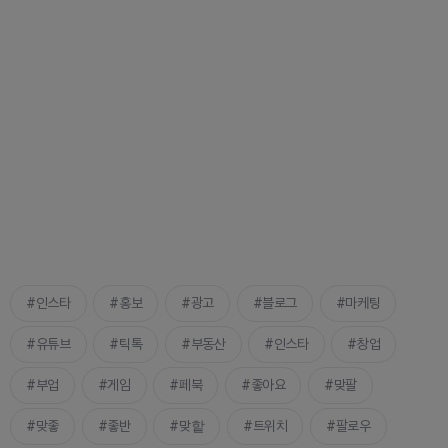
인스타
홍보
광고
블로그
마케팅
유튜브
틱톡
부동산
인스타
창업
부업
게임
페북
좋아요
맞팔
맞좋
좋반
맞핱
트위치
팔로우