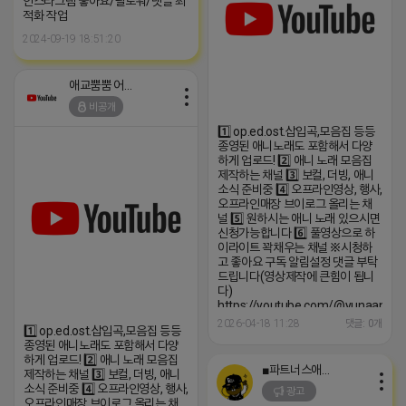
인스타그램 좋아요/팔로워/댓글 최
적화 작업
2024-09-19 18:51:20
애교뿜뿜 어피치
비공개
1️⃣ op.ed.ost.삽입곡,모음집 등등
종영된 애니노래도 포함해서 다양
하게 업로드! 2️⃣ 애니 노래 모음집
제작하는 채널 3️⃣ 보컬, 더빙, 애니
소식 준비중 4️⃣ 오프라인영상, 행사,
오프라인매장 브이로그 올리는 채
널 5️⃣ 원하시는 애니 노래 있으시면
신청가능합니다 6️⃣ 풀영상으로 하
이라이트 꽉채우는 채널 ※시청하
고 좋아요 구독 알림설정 댓글 부탁
드립니다(영상제작에 큰힘이 됩니
다)
https://youtube.com/@yunaanima
si=1q_QihwQFHRuOIIk
2026-04-18 11:28
댓글: 0개
1️⃣ op.ed.ost.삽입곡,모음집 등등
종영된 애니노래도 포함해서 다양
하게 업로드! 2️⃣ 애니 노래 모음집
■파트너스애드온■
제작하는 채널 3️⃣ 보컬, 더빙, 애니
소식 준비중 4️⃣ 오프라인영상, 행사,
광고
오프라인매장 브이로그 올리는 채