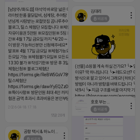
[남양주/화도읍] 마석역 바로앞 넓은 매장과, 프
김대리
라이빗한룸 물닭갈비, 삼계탕, 추어탕 맛집 10
비공개
년넘게 사랑받는 로컬맛집 곰나루추어탕에서
블로그, 릴스 체험단 모집합니다 ※체험메뉴※
자유이용권 5만원 ※모집인원※ 5팀 ※모집기
간※ 4월 17일 금요일 까지 *4/20 ~ 4/26 사
이 방문 가능하신분만 신청해주세요* ※체험단
발표※ 4월 17일 금요일 ※체험가능요일※ 모
든요일 가능 ※체험불가요일※ 모든요일 12 ~
13:30 불가 ※작성기한※ 방문 후 3일 이내 ※
(선물)쇼핑몰 계속 하실 건가요? ╰➤열
체험신청※ 블로그체험단
이유? 딱 하나입니다. ╰➤레드오션? 아니
https://forms.gle/ReBW5GsV789ur2Pz6
방식으로 팔고 있어서 그래요! (하트)이번
릴스체험단
방법이 아니라 방향을 바꿔드립니다 ╰➤4월
https://forms.gle/dawiYyEQZzDdqf8W8
녁9시 ╰➤지금 구조를 바꿀 마지막 기회
※특이사항※ 방문인원 최대 4인 까지 가능 체
https://blog.naver.com/eocomim
험권 금액 초과시 초과비용은 본인부담입니다.
호호 부는 튜브
2026-04-18 17:15
2026-04-18 17:18
비공개
댓글:20개
댓글:20개
공항 택시 & 하노이 렌트카
비공개