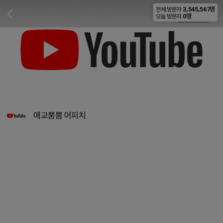
3,545,567명
전체 방문자
비공개
0명
오늘 방문자
애교뿜뿜 어피치