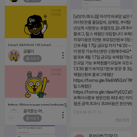
[남양주/화도읍] 마석역 바로앞 넓은 매장
라이빗한룸 물닭갈비, 삼계탕, 추어탕 맛집
년넘게 사랑받는 로컬맛집 곰나루추어
블로그, 릴스 체험단 모집합니다 ※체험
자유이용권 5만원 ※모집인원※ 5팀 ※
(star) 안녕하십니까 (star)
간※ 4월 17일 금요일 까지 *4/20 ~ 4/
공돌이
이 방문 가능하신분만 신청해주세요* 
2026-04-18 17:12
발표※ 4월 17일 금요일 ※체험가능요일
비공개
댓글:20개
든요일 가능 ※체험불가요일※ 모든요일 1
13:30 불가 ※작성기한※ 방문 후 3일 
체험신청※ 블로그체험단
https://forms.gle/ReBW5GsV789u
릴스체험단
https://forms.gle/dawiYyEQZzDd
※특이사항※ 방문인원 최대 4인 까지 가
험권 금액 초과시 초과비용은 본인부담입
https://blog.naver.com/pshwin2/224023970047
음악듣는 어피치
2026-04-18 17:13
2026-04-18 17:12
비공개
댓글:20개
댓글:20개
클로이랩/TOP CLASS