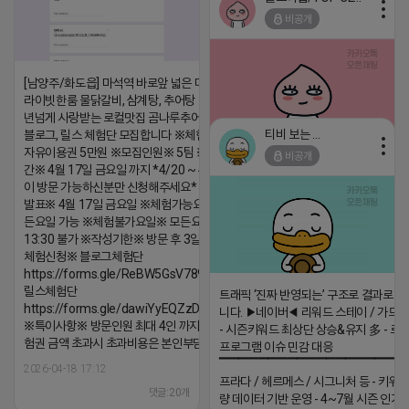
비공개
[남양주/화도읍] 마석역 바로앞 넓은 매장과, 프
라이빗한룸 물닭갈비, 삼계탕, 추어탕 맛집 10
년넘게 사랑받는 로컬맛집 곰나루추어탕에서
티비 보는 라이언
블로그, 릴스 체험단 모집합니다 ※체험메뉴※
자유이용권 5만원 ※모집인원※ 5팀 ※모집기
비공개
2026-04-18 17:05
댓글:20개
간※ 4월 17일 금요일 까지 *4/20 ~ 4/26 사
이 방문 가능하신분만 신청해주세요* ※체험단
발표※ 4월 17일 금요일 ※체험가능요일※ 모
든요일 가능 ※체험불가요일※ 모든요일 12 ~
13:30 불가 ※작성기한※ 방문 후 3일 이내 ※
체험신청※ 블로그체험단
https://forms.gle/ReBW5GsV789ur2Pz6
릴스체험단
트래픽 ‘진짜 반영되는’ 구조로 결과로 
https://forms.gle/dawiYyEQZzDdqf8W8
니다. ▶네이버◀ 리워드 스테이 / 가드 /
※특이사항※ 방문인원 최대 4인 까지 가능 체
- 시즌키워드 최상단 상승&유지 多 - 로
험권 금액 초과시 초과비용은 본인부담입니다.
프로그램 이슈 민감 대응
▔▔▔▔▔▔▔▔▔▔▔▔▔▔▔▔▔▔ 
2026-04-18 17:12
프라다 / 헤르메스 / 시그니처 등 - 키워
댓글:20개
량 데이터 기반 운영 - 4~7월 시즌 인기