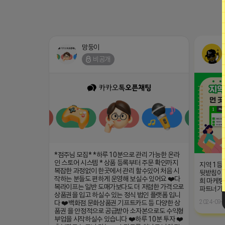
망둥이
비공개
*점주님 모집* *하루 10분으로 관리 가능한 온라
인 스토어 시스템 * 상품 등록부터 주문 확인까지
지역 1등
복잡한 과정없이 한곳에서 관리 할수있어 처음 시
뒷받침이 
작하는 분들도 편하게 운영해 보실수 있어요 ❤️다
희 마케팅
복라이프는 일반 도매가보다도 더 저렴한 가격으로
파트너가
상품권을 입고 하실수 있는 정식 법인 플랫폼 입니
2024-09-2
다 ❤️백화점.문화상품권.기프트카드 등 다양한 상
품권 을 안정적으로 공급받아 소자본으로도 수익형
부업을 시작하실수 있습니다 ❤️하루 10분 투자 ❤️
초보자도 누구나 가능 ❤️스마트폰 하나로 나의 작
은 창업 ❤️공식 풀렛품 보장 ❤️전면 자동화 판매
시스템 ❤️체험쿠폰 10만원 지원(체험쿠폰으로 가
볍게 시작할수 있음) *혜택 1)누적판매량 따라 보
너스 지급 (1만원~800만원) 2)승급시 매달 월급
2025-11-30 04:35
댓글: 0개
지급 (5만원~100만원) 3)지인 추천시 5만원 상품