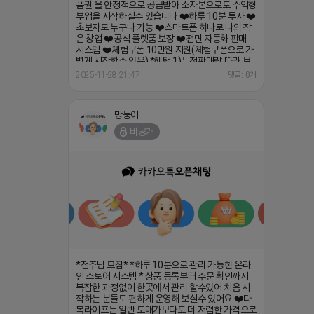
볍게 시작할수 있음) *혜택 1)누적판매량 따라 보
너스 지급 (1만원~800만원) 2)승급시 매달 월급
2025-11-28 21:47
댓글: 0개
지급 (5만원~100만원) 3)지인 추천시 5만원 상품
권 지급 https://open.kakao.com/o/gOUErl0h
망둥이
비공개
*점주님 모집* *하루 10분으로 관리 가능한 온라
인 스토어 시스템 * 상품 등록부터 주문 확인까지
복잡한 과정없이 한곳에서 관리 할수있어 처음 시
작하는 분들도 편하게 운영해 보실수 있어요 ❤️다
복라이프는 일반 도매가보다도 더 저렴한 가격으로
상품권을 입고 하실수 있는 정식 법인 플랫폼 입니
다 ❤️백화점.문화상품권.기프트카드 등 다양한 상
품권 을 안정적으로 공급받아 소자본으로도 수익형
부업을 시작하실수 있습니다 ❤️하루 10분 투자 ❤️
초보자도 누구나 가능 ❤️스마트폰 하나로 나의 작