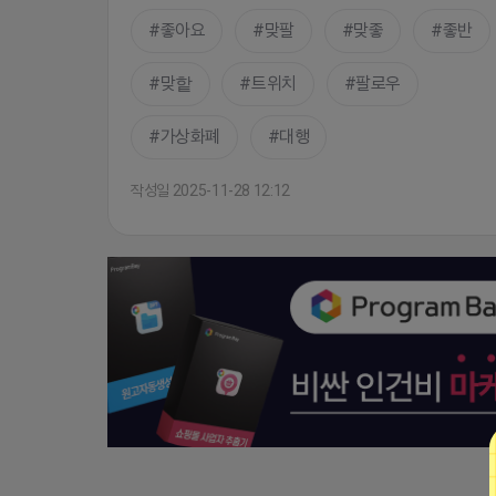
좋아요
맞팔
맞좋
좋반
맞핱
트위치
팔로우
가상화폐
대행
작성일 2025-11-28 12:12