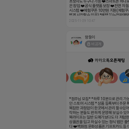
권 지급 https://open.kakao.com/o/
망둥이
비공개
*점주님 모집* *하루 10분으로 관리 가
인 스토어 시스템 * 상품 등록부터 주문
복잡한 과정없이 한곳에서 관리 할수있어
작하는 분들도 편하게 운영해 보실수 있어
복라이프는 일반 도매가보다도 더 저렴
상품권을 입고 하실수 있는 정식 법인 플
다 ❤️백화점.문화상품권.기프트카드 등 
품권 을 안정적으로 공급받아 소자본으
부업을 시작하실수 있습니다 ❤️하루 10분
초보자도 누구나 가능 ❤️스마트폰 하나로
은 창업 ❤️공식 풀렛품 보장 ❤️전면 자
시스템 ❤️체험쿠폰 10만원 지원(체험쿠