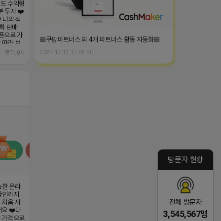
 따라 보
매달 월급
2024-12-12 17:02:50
댓글: 0개
5만원 상품
gOUErl0h
능한 온라
 확인까지
방문자 현황
 처음 시
요 ❤️다
한 가격으로
랫폼 입니
다양한 상
로도 수익형
전체 방문자
 투자 ❤️
3,545,567명
 나의 작