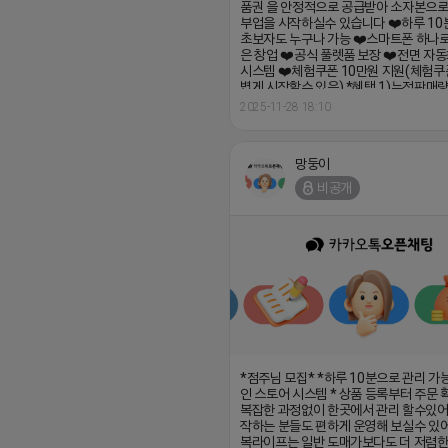
볍게 시작할수 있음) *혜택 1)누적판매량
너스 지급 (1만원~800만원) 2)승급시 
2025-11-28 18:10
지급 (5만원~100만원) 3)지인 추천시 
권 지급 https://open.kakao.com/o/
망둥이
비공개
*점주님 모집* *하루 10분으로 관리 가
인 스토어 시스템 * 상품 등록부터 주문
복잡한 과정없이 한곳에서 관리 할수있어
작하는 분들도 편하게 운영해 보실수 있어
복라이프는 일반 도매가보다도 더 저렴
상품권을 입고 하실수 있는 정식 법인 플
다 ❤️백화점.문화상품권.기프트카드 등 
품권 을 안정적으로 공급받아 소자본으
부업을 시작하실수 있습니다 ❤️하루 10분
초보자도 누구나 가능 ❤️스마트폰 하나로