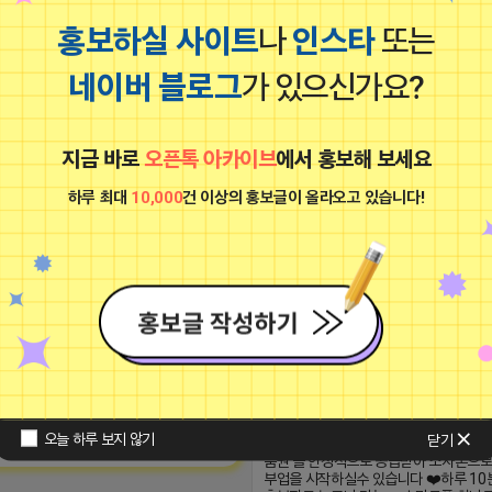
마케팅스토어
망둥이
홍보하실 사이트
나
인스타
또는
광고
비공개
네이버 블로그
가 있으신가요?
지금 바로
오픈톡 아카이브
에서 홍보해 보세요
하루 최대
10,000
건 이상의 홍보글이 올라오고 있습니다!
*점주님 모집* *하루 10분으로 관리 가
인 스토어 시스템 * 상품 등록부터 주문
 먼 곳에 있지 않습니다. 플레이스 순위가
복잡한 과정없이 한곳에서 관리 할수있어
된다면 매출은 승승장구하게 됩니다. 저
작하는 분들도 편하게 운영해 보실수 있어
스토어는 매출 승승장구에 있어서 최고의
복라이프는 일반 도매가보다도 더 저렴
 되어드리겠습니다.
상품권을 입고 하실수 있는 정식 법인 플
0 15:17:27
다 ❤️백화점.문화상품권.기프트카드 등 
품권 을 안정적으로 공급받아 소자본으
부업을 시작하실수 있습니다 ❤️하루 10분
초보자도 누구나 가능 ❤️스마트폰 하나로
은 창업 ❤️공식 풀렛품 보장 ❤️전면 자
시스템 ❤️체험쿠폰 10만원 지원(체험쿠
오늘 하루 보지 않기
닫기
볍게 시작할수 있음) *혜택 1)누적판매량
너스 지급 (1만원~800만원) 2)승급시 
2025-11-29 10:47
지급 (5만원~100만원) 3)지인 추천시 