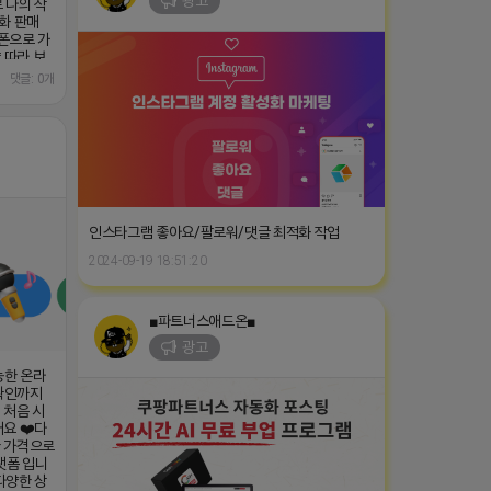
gOUErl0h
인스타그램 좋아요/팔로워/댓글 최적화 작업
2024-09-19 18:51:20
■파트너스애드온■
광고
능한 온라
 확인까지
 처음 시
요 ❤️다
한 가격으로
랫폼 입니
다양한 상
로도 수익형
 투자 ❤️
 나의 작
동화 판매
폰으로 가
▤쿠팡파트너스 외 4개 파트너스 활동 자동화▤