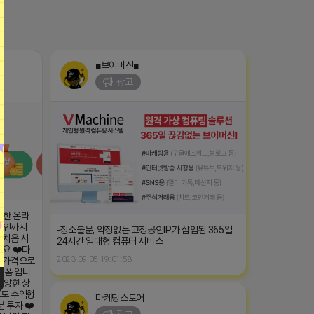
■브이머신■
광고
능한 온라
 확인까지
-장소불문, 약정없는 고정공인IP가 삽입된 365일
 처음 시
24시간 임대형 컴퓨터 서비스
요 ❤️다
2023-09-05 19:01:58
한 가격으로
랫폼 입니
다양한 상
로도 수익형
마케팅스토어
 투자 ❤️
광고
 나의 작
동화 판매
폰으로 가
 따라 보
매달 월급
댓글: 0개
5만원 상품