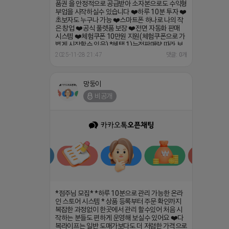
품권 을 안정적으로 공급받아 소자본으로도 수익형
부업을 시작하실수 있습니다 ❤️하루 10분 투자 ❤️
초보자도 누구나 가능 ❤️스마트폰 하나로 나의 작
은 창업 ❤️공식 풀렛품 보장 ❤️전면 자동화 판매
시스템 ❤️체험쿠폰 10만원 지원(체험쿠폰으로 가
볍게 시작할수 있음) *혜택 1)누적판매량 따라 보
너스 지급 (1만원~800만원) 2)승급시 매달 월급
2025-11-28 21:47
댓글: 0개
지급 (5만원~100만원) 3)지인 추천시 5만원 상품
권 지급 https://open.kakao.com/o/gOUErl0h
망둥이
비공개
*점주님 모집* *하루 10분으로 관리 가능한 온라
인 스토어 시스템 * 상품 등록부터 주문 확인까지
복잡한 과정없이 한곳에서 관리 할수있어 처음 시
작하는 분들도 편하게 운영해 보실수 있어요 ❤️다
복라이프는 일반 도매가보다도 더 저렴한 가격으로