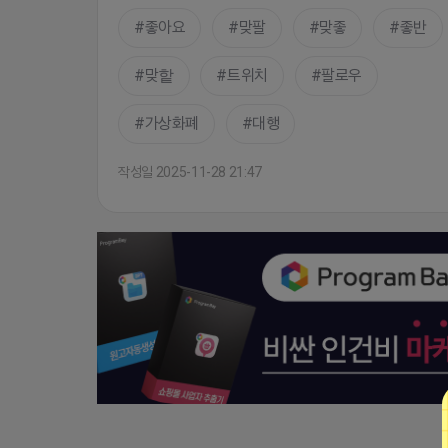
좋아요
맞팔
맞좋
좋반
맞핱
트위치
팔로우
가상화폐
대행
작성일 2025-11-28 21:47