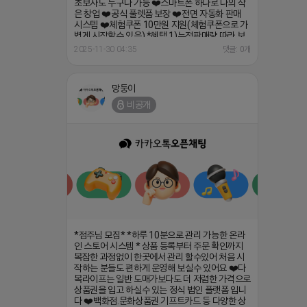
초보자도 누구나 가능 ❤️스마트폰 하나로 나의 작
은 창업 ❤️공식 풀렛품 보장 ❤️전면 자동화 판매
시스템 ❤️체험쿠폰 10만원 지원(체험쿠폰으로 가
볍게 시작할수 있음) *혜택 1)누적판매량 따라 보
너스 지급 (1만원~800만원) 2)승급시 매달 월급
2025-11-30 04:35
댓글: 0개
지급 (5만원~100만원) 3)지인 추천시 5만원 상품
권 지급
https://open.kakao.com/o/g3W2Ig4h
망둥이
비공개
*점주님 모집* *하루 10분으로 관리 가능한 온라
인 스토어 시스템 * 상품 등록부터 주문 확인까지
복잡한 과정없이 한곳에서 관리 할수있어 처음 시
작하는 분들도 편하게 운영해 보실수 있어요 ❤️다
복라이프는 일반 도매가보다도 더 저렴한 가격으로
상품권을 입고 하실수 있는 정식 법인 플랫폼 입니
다 ❤️백화점.문화상품권.기프트카드 등 다양한 상