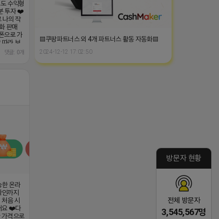
로도 수익형
 투자 ❤️
 나의 작
동화 판매
폰으로 가
▤쿠팡파트너스 외 4개 파트너스 활동 자동화▤
 따라 보
매달 월급
2024-12-12 17:02:50
댓글: 0개
5만원 상품
gOUErl0h
방문자 현황
능한 온라
 확인까지
전체 방문자
 처음 시
요 ❤️다
3,545,567명
한 가격으로