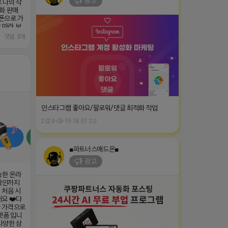
광고
 나의 작
동화 판매
폰으로 가
 따라 보
매달 월급
댓글: 0개
5만원 상품
gOUErl0h
인스타그램 좋아요/팔로워/댓글 최적화 작업
2024-09-19 18:51:20
■파트너스애드온■
광고
능한 온라
 확인까지
 처음 시
요 ❤️다
한 가격으로
랫폼 입니
다양한 상