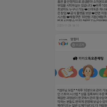
품권 을 안정적으로 공급받아 소자본으
부업을 시작하실수 있습니다 ❤️하루 10분
초보자도 누구나 가능 ❤️스마트폰 하나로
은 창업 ❤️공식 풀렛품 보장 ❤️전면 자
시스템 ❤️체험쿠폰 10만원 지원(체험쿠
볍게 시작할수 있음) *혜택 1)누적판매량
너스 지급 (1만원~800만원) 2)승급시 
2025-11-28 18:10
지급 (5만원~100만원) 3)지인 추천시 
권 지급 https://open.kakao.com/o/
망둥이
비공개
*점주님 모집* *하루 10분으로 관리 가
인 스토어 시스템 * 상품 등록부터 주문
복잡한 과정없이 한곳에서 관리 할수있어
작하는 분들도 편하게 운영해 보실수 있어
복라이프는 일반 도매가보다도 더 저렴