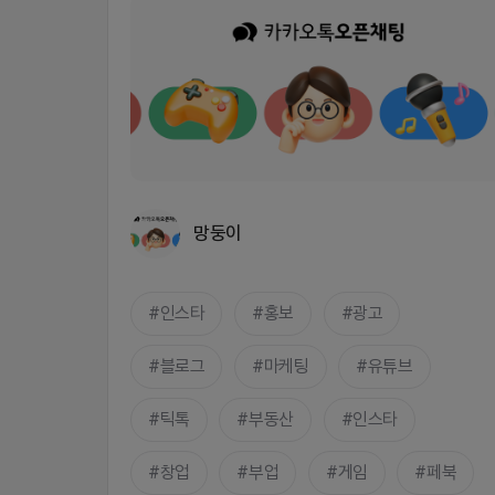
망둥이
인스타
홍보
광고
블로그
마케팅
유튜브
틱톡
부동산
인스타
창업
부업
게임
페북