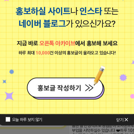
유사 컨텐츠 더보기
홍보하실 사이트
나
인스타
또는
네이버 블로그
가 있으신가요?
마케팅스토어
망둥이
광고
비공개
지금 바로
오픈톡 아카이브
에서 홍보해 보세요
하루 최대
10,000
건 이상의 홍보글이 올라오고 있습니다!
*점주님 모집* *하루 10분으로 관리 가
인 스토어 시스템 * 상품 등록부터 주문
 먼 곳에 있지 않습니다. 플레이스 순위가
복잡한 과정없이 한곳에서 관리 할수있어
된다면 매출은 승승장구하게 됩니다. 저
작하는 분들도 편하게 운영해 보실수 있어
스토어는 매출 승승장구에 있어서 최고의
복라이프는 일반 도매가보다도 더 저렴
 되어드리겠습니다.
상품권을 입고 하실수 있는 정식 법인 플
오늘 하루 보지 않기
닫기
0 15:17:27
다 ❤️백화점.문화상품권.기프트카드 등 
품권 을 안정적으로 공급받아 소자본으
부업을 시작하실수 있습니다 ❤️하루 10분