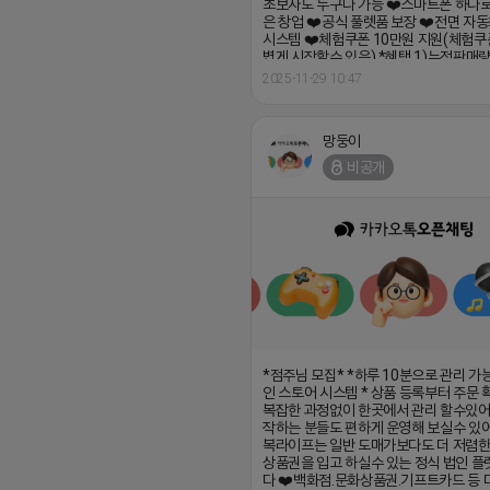
초보자도 누구나 가능 ❤️스마트폰 하나로
은 창업 ❤️공식 풀렛품 보장 ❤️전면 자
시스템 ❤️체험쿠폰 10만원 지원(체험쿠
볍게 시작할수 있음) *혜택 1)누적판매량
너스 지급 (1만원~800만원) 2)승급시 
2025-11-29 10:47
지급 (5만원~100만원) 3)지인 추천시 
권 지급 https://open.kakao.com/o/
망둥이
비공개
*점주님 모집* *하루 10분으로 관리 가
인 스토어 시스템 * 상품 등록부터 주문
복잡한 과정없이 한곳에서 관리 할수있어
작하는 분들도 편하게 운영해 보실수 있어
복라이프는 일반 도매가보다도 더 저렴
상품권을 입고 하실수 있는 정식 법인 플
다 ❤️백화점.문화상품권.기프트카드 등 