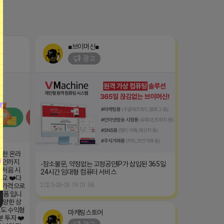
■브이머신■
광고
능한 온라
 확인까지
-장소불문, 약정없는 고정공인IP가 삽입된 365일
 처음 시
24시간 임대형 컴퓨터 서비스
요 ❤️다
2023-09-05 19:01:58
한 가격으로
랫폼 입니
다양한 상
로도 수익형
마케팅스토어
 투자 ❤️