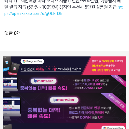
혜택 1)누적판매량 따라 보너스 지급 (1만원~800만원) 2)승급시 매
달 월급 지급 (5만원~100만원) 3)지인 추천시 5만원 상품권 지급
htt
ps://open.kakao.com/o/gOUErl0h
댓글 0개