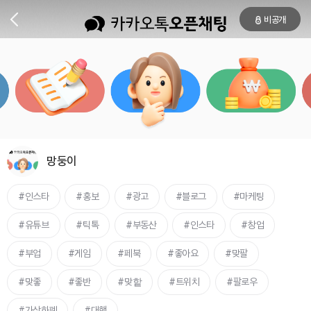
비공개
망둥이
인스타
홍보
광고
블로그
마케팅
유튜브
틱톡
부동산
인스타
창업
부업
게임
페북
좋아요
맞팔
맞좋
좋반
맞핱
트위치
팔로우
가상화폐
대행