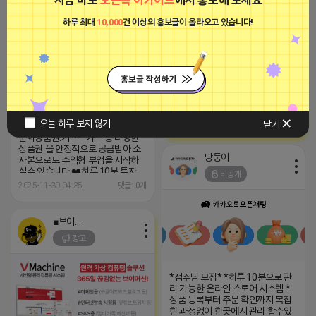
하루 최대
10,000
건 이상의 홍보글이 올라오고 있습니다!
*점주님 모집* *하루 10분으로 관
지역 1등 먼 곳에 있지 않습니다. 플
리 가능한 온라인 스토어 시스템 *
레이스 순위가 뒷받침이 된다면 매
상품 등록부터 주문 확인까지 복잡
출은 승승장구하게 됩니다. 저희 마
한 과정없이 한곳에서 관리 할수있
케팅스토어는 매출 승승장구에 있어
어 처음 시작하는 분들도 편하게 운
서 최고의 파트너가 되어드리겠습니
영해 보실수 있어요 ❤️다복라이프
다.
는 일반 도매가보다도 더 저렴한 가
격으로 상품권을 입고 하실수 있는
2024-09-20 15:17:27
오늘 하루 보지 않기
닫기
정식 법인 플랫폼 입니다 ❤️백화점.
문화상품권.기프트카드 등 다양한
상품권 을 안정적으로 공급받아 소
망둥이
자본으로도 수익형 부업을 시작하
실수 있습니다 ❤️하루 10분 투자
비공개
❤️초보자도 누구나 가능 ❤️스마트
2025-11-30 04:35
댓글: 0개
폰 하나로 나의 작은 창업 ❤️공식 풀
렛품 보장 ❤️전면 자동화 판매 시스
템 ❤️체험쿠폰 10만원 지원(체험쿠
■브이머신■
폰으로 가볍게 시작할수 있음) *혜
택 1)누적판매량 따라 보너스 지급
광고
(1만원~800만원) 2)승급시 매달
월급 지급 (5만원~100만원) 3)지
인 추천시 5만원 상품권 지급
*점주님 모집* *하루 10분으로 관
https://open.kakao.com/o/g3W2Ig4h
리 가능한 온라인 스토어 시스템 *
상품 등록부터 주문 확인까지 복잡
한 과정없이 한곳에서 관리 할수있