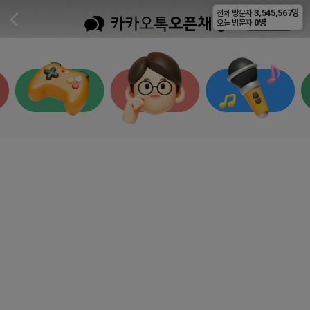
3,545,567명
전체 방문자
비공개
0명
오늘 방문자