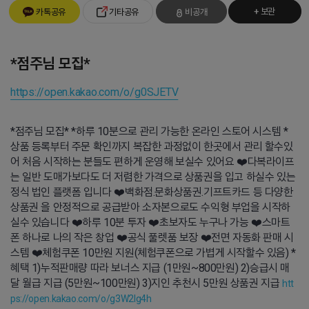
+ 보관
카톡공유
기타공유
비공개
*점주님 모집*
https://open.kakao.com/o/g0SJETV
*점주님 모집* *하루 10분으로 관리 가능한 온라인 스토어 시스템 *
상품 등록부터 주문 확인까지 복잡한 과정없이 한곳에서 관리 할수있
어 처음 시작하는 분들도 편하게 운영해 보실수 있어요 ❤️다복라이프
는 일반 도매가보다도 더 저렴한 가격으로 상품권을 입고 하실수 있는
정식 법인 플랫폼 입니다 ❤️백화점.문화상품권.기프트카드 등 다양한
상품권 을 안정적으로 공급받아 소자본으로도 수익형 부업을 시작하
실수 있습니다 ❤️하루 10분 투자 ❤️초보자도 누구나 가능 ❤️스마트
폰 하나로 나의 작은 창업 ❤️공식 풀렛품 보장 ❤️전면 자동화 판매 시
스템 ❤️체험쿠폰 10만원 지원(체험쿠폰으로 가볍게 시작할수 있음) *
혜택 1)누적판매량 따라 보너스 지급 (1만원~800만원) 2)승급시 매
달 월급 지급 (5만원~100만원) 3)지인 추천시 5만원 상품권 지급
htt
ps://open.kakao.com/o/g3W2Ig4h