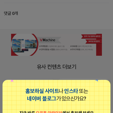
댓글 0개
유사 컨텐츠 더보기
마케팅스토어
망둥이
광고
비공개
홍보하실 사이트
나
인스타
또는
네이버 블로그
가 있으신가요?
지금 바로
오픈톡 아카이브
에서 홍보해 보세요